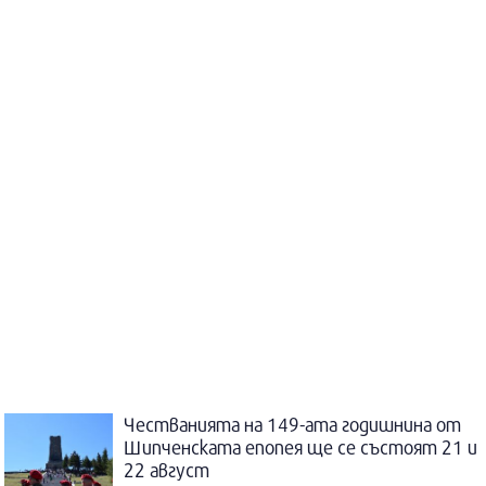
Честванията на 149-ата годишнина от
Шипченската епопея ще се състоят 21 и
22 август