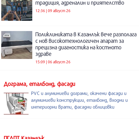
традиция, адреналин и приятелство
12:36 | 09 август 26
Поликлиниката в Казанлък вече разполага
с нов високотехнологичен апарат за
прецизна диагностика на костното
здраве
15:09 | 06 август 26
Дограма, еталбонд, фасади
PVC и алуминиеви дограми, окачени фасади и
алуминиеви конструкции, еталбонд, входни и
интериорни врати, фасадни облицовки
ПГЛПТ Казанлък