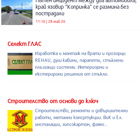
Пътен инцидент между два автомобила,
край язовир “Копринка“ се размина без
пострадали
11:16 | 28 май 26
Селект ГЛАС
Изработка и монтаж на врати и прозорци
REHAU, душ кабини, парапети, стъклени
плъзгащи системи. Интериорни и
екстерирони решения от стъкло.
Строителство от основи до ключ
Строителство, ремонти и довършителни
работи, метални консртукции. ВиК и Ел.
инсталации, гипсокартон, фаянс..