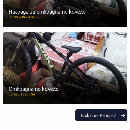
Награда за откраднато колело
01 август 2026 | Ян
Откраднато колело
30 юли 2026 | Ян
Виж още РепорТИ