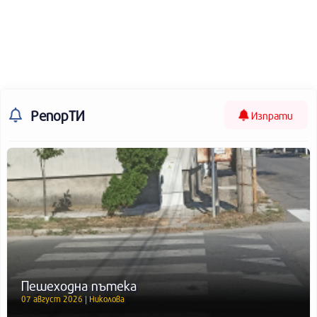
РепорТИ
Изпрати
Пешеходна пътека
07 август 2026 | Николова