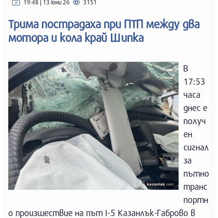
19:48 | 13 юни 26
3151
Трима пострадаха при ПТП между два
мотора и кола край Шипка
В
17:53
часа
днес е
получ
ен
сигнал
за
пътно
транс
портн
о произшествие на път I-5 Казанлък-Габрово в