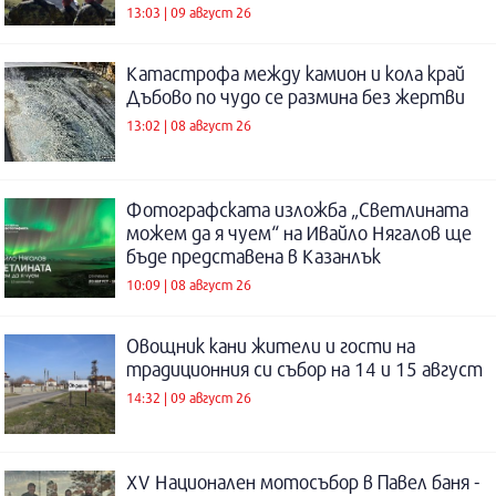
13:03 | 09 август 26
Катастрофа между камион и кола край
Дъбово по чудо се размина без жертви
13:02 | 08 август 26
Фотографската изложба „Светлината
можем да я чуем“ на Ивайло Нягалов ще
бъде представена в Казанлък
10:09 | 08 август 26
Овощник кани жители и гости на
традиционния си събор на 14 и 15 август
14:32 | 09 август 26
XV Национален мотосъбор в Павел баня -