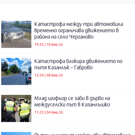
Катастрофа между три автомобила
временно ограничава движението в
района на село Черганово
19:35 | 10 юни 26
Катастрофа блокира движението по
пътя Казанлък – Габрово
13:34 | 08 юни 26
Млад шофьор се заби в дърво на
междуселски път в Казанлъшко
11:23 | 04 юни 26