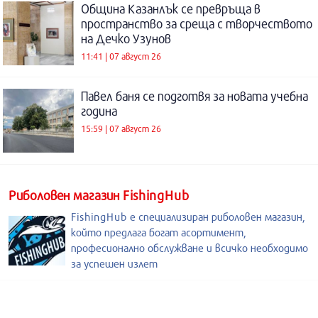
Община Казанлък се превръща в
пространство за среща с творчеството
на Дечко Узунов
11:41 | 07 август 26
Павел баня се подготвя за новата учебна
година
15:59 | 07 август 26
Риболовен магазин FishingHub
FishingHub е специализиран риболовен магазин,
който предлага богат асортимент,
професионално обслужване и всичко необходимо
за успешен излет