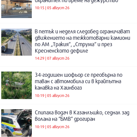
охранител по време на дежурство
10:15 | 05 август 26
В петък и неделя следобед ограничават
движението на тежкотоварни камиони
по АМ „Тракия“, „Струма“ и през
Кресненското дефиле
14:29 | 07 август 26
34-годишен шофьор се преобърна по
таван с автомобила си в крайпътна
канавка на Хаинбоаз
10:19 | 05 август 26
Спипаха водач в Казанлъшко, седнал зад
волана на “БМВ“ дрогиран
10:19 | 05 август 26