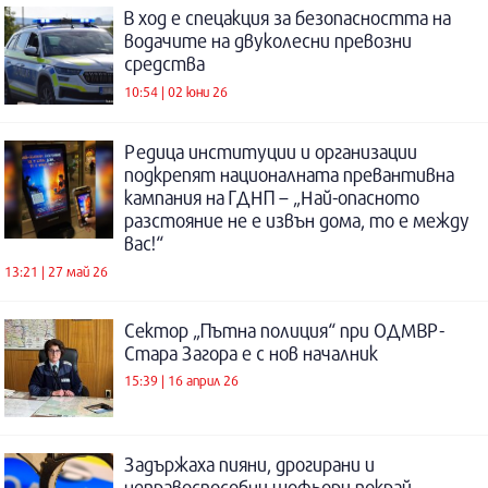
В ход е спецакция за безопасността на
водачите на двуколесни превозни
средства
10:54 | 02 юни 26
Редица институции и организации
подкрепят националната превантивна
кампания на ГДНП – „Най-опасното
разстояние не е извън дома, то е между
вас!“
13:21 | 27 май 26
Сектор „Пътна полиция“ при ОДМВР-
Стара Загора е с нов началник
15:39 | 16 април 26
Задържаха пияни, дрогирани и
неправоспособни шофьори покрай