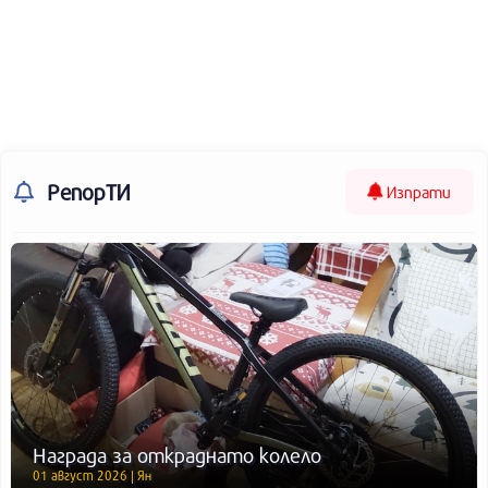
РепорТИ
Изпрати
Награда за откраднато колело
01 август 2026 | Ян