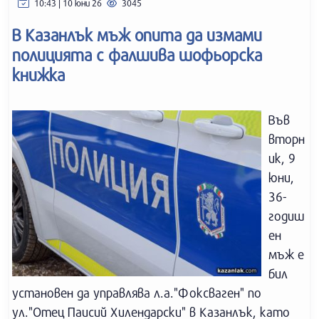
10:43 | 10 юни 26
3045
В Казанлък мъж опита да измами
полицията с фалшива шофьорска
книжка
Във
вторн
ик, 9
юни,
36-
годиш
ен
мъж е
бил
установен да управлява л.а."Фоксваген" по
ул."Отец Паисий Хилендарски" в Казанлък, като