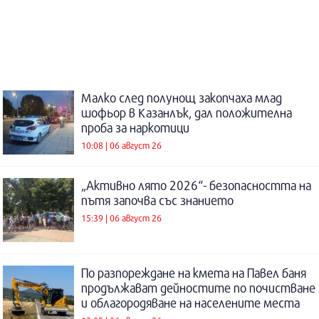
Малко след полунощ закопчаха млад
шофьор в Казанлък, дал положителна
проба за наркотици
10:08 | 06 август 26
„Активно лято 2026“- безопасността на
пътя започва със знанието
15:39 | 06 август 26
По разпореждане на кмета на Павел баня
продължават дейностите по почистване
и облагородяване на населените места