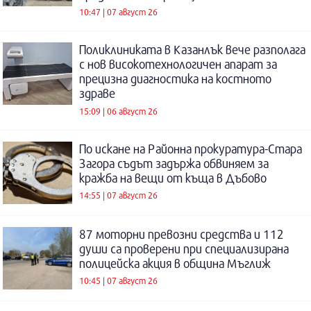
10:47 | 07 август 26
Поликлиниката в Казанлък вече разполага
с нов високотехнологичен апарат за
прецизна диагностика на костното
здраве
15:09 | 06 август 26
По искане на Районна прокуратура-Стара
Загора съдът задържа обвиняем за
кражба на вещи от къща в Дъбово
14:55 | 07 август 26
87 моторни превозни средства и 112
души са проверени при специализирана
полицейска акция в община Мъглиж
10:45 | 07 август 26