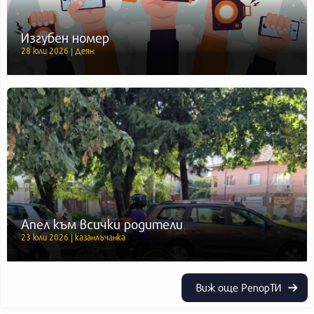
Изгубен номер
28 юли 2026 | Деян
Апел към всички родители
23 юли 2026 | казанлъчанка
Виж още РепорТИ