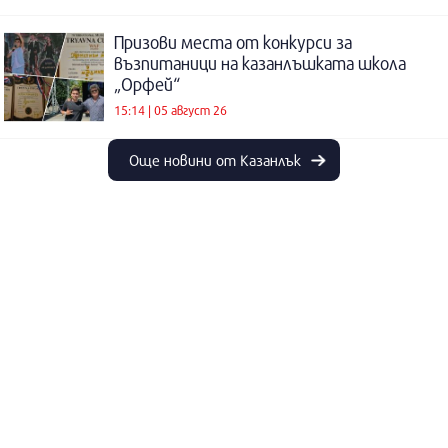
Призови места от конкурси за
възпитаници на казанлъшката школа
„Орфей“
15:14 | 05 август 26
Още новини от Казанлък