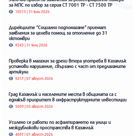
за МПС по избор за серия СТ 7001 ТР - СТ 7500 ТР
10513 | 31 юли 2026
Дирекциите “Социално подпомагане“ приемат
заявления за целева помощ за отопление до 31
октомври
9543 | 31 юли 2026
Проверка в магазин за дрехи втора употреба в Казанлък
установи нарушение, свързано с част от предлаганите
артикули
9217 | 07 август 2026
Град Казанлък и населените места в общината са с
еднакъв приоритет в инфраструктурните инвестиции
5059 | 03 август 2026
Усилено се работи по асфалтирането на улици и
междублокови пространства в Казанлък
4697 | 01 август 2026