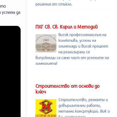
решения от стъкло.
ото
а успеем да
ПХГ Св. Св. Кирил и Методий
Висок професионализъм на
колектива, успехи на
олимпиади и висок процент
на реализирали се
випускници са само част от успехите на
гимназията!
Строителство от основи до
ключ
Строителство, ремонти и
довършителни работи,
метални консртукции. ВиК и
Ел. инсталации,