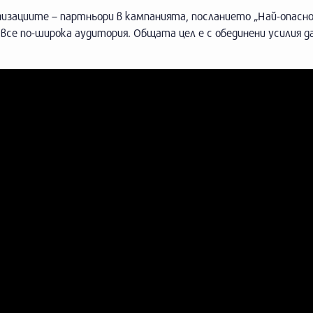
изациите – партньори в кампанията, посланието „Най-опасн
 все по-широка аудитория. Общата цел е с обединени усилия д