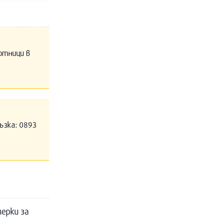
отници в
ъзка: 0893
ерки за