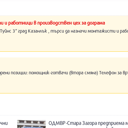
и и работници в производствен цех за дограма
Туйнс 3“ град Казанлък , търси да назначи монтажисти и раб
орени позиции: помощник-готвачи (втора смяна) Телефон за вр
ични
ОДМВР-Стара Загора предприема м