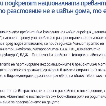
ии подкрепят националната превант
о разстояние не е извън дома, то 
ионалната превантивна кампания на Главна дирекция „Национ
я“, насочена срещу употребата и разпространението на нарк
ва сред подрастващите, се присъединиха Министерство на
ванието и науката, Метрополитен ЕАД, НК „Железопътна
труктура“, БДЖ – Пътнически превози и Централна автогара
репата на партньорите информационните и превантивни мат
ята достигат до хиляди граждани в цялата страна чрез плак
ки и видеоматериали, разпространявани на обществени места
ността на възрастните относно рисковете и последиците, с
те. Акцентът е поставен върху ключовата роля на родител
ачение за предпазването на децата.