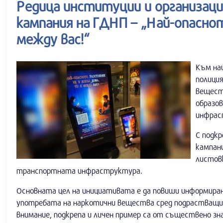
Редица институции и организац
кампания на ГДНП – „Най-опаснот
между вас!“
Към нац
полици
вещест
образо
инфрас
С подк
кампани
листов
транспортната инфраструктура.
Основната цел на инициативата е да повиши информира
употребата на наркотични вещества сред подрастващи
внимание, подкрепа и личен пример са от съществено зн