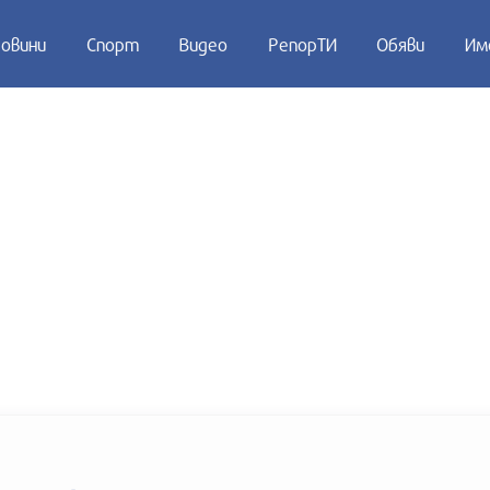
овини
Спорт
Видео
РепорТИ
Обяви
Им