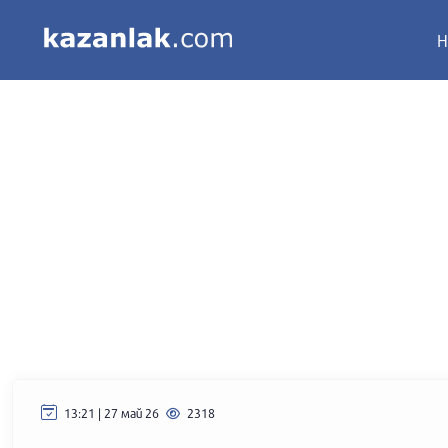
Н
13:21 | 27 май 26
2318