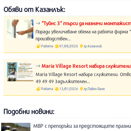
Обяви от Казанлък:
“Туйнс 3“ търси да назначи монтажист
Поради увеличаване обема на работа фирма “
производствен...
Работа
07/08/2026
гр.Казанлък
Maria Village Resort набира служители
Maria Village Resort набира служители. Отв
49 49 49 Задължителен...
Работа
13/07/2026
гр.Павел Баня
Подобни новини:
МВР с препоръки за предстоящите празн