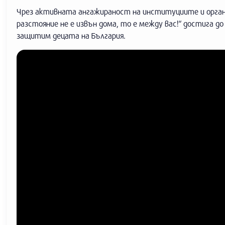
Чрез активната ангажираност на институциите и орган
разстояние не е извън дома, то е между вас!“ достига до
защитим децата на България.