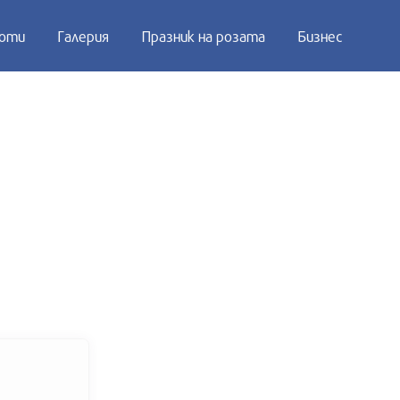
оти
Галерия
Празник на розата
Бизнес