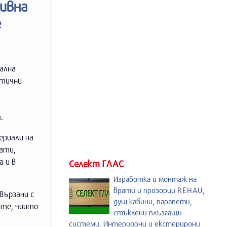
ивна
е
ална
отични
.
ериали на
ати,
 и в
Селект ГЛАС
Изработка и монтаж на
врати и прозорци REHAU,
вързани с
душ кабини, парапети,
ите, чиито
стъклени плъзгащи
системи. Интериорни и екстерирони