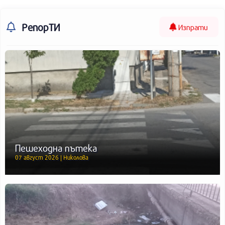
РепорТИ
Изпрати
Пешеходна пътека
07 август 2026 | Николова