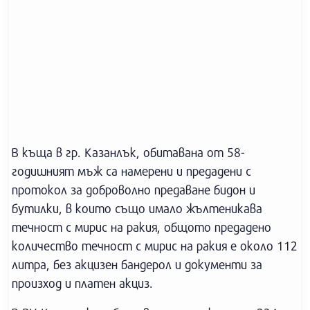
В къща в гр. Казанлък, обитавана от 58-
годишният мъж са намерени и предадени с
протокол за доброволно предаване бидон и
бутилки, в които също имало жълтеникава
течност с мирис на ракия, общото предадено
количество течност с мирис на ракия е около 112
литра, без акцизен бандерол и документи за
произход и платен акциз.