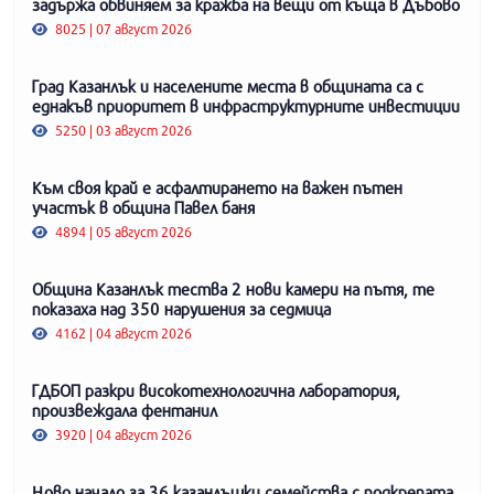
задържа обвиняем за кражба на вещи от къща в Дъбово
8025 | 07 август 2026
Град Казанлък и населените места в общината са с
еднакъв приоритет в инфраструктурните инвестиции
5250 | 03 август 2026
Към своя край е асфалтирането на важен пътен
участък в община Павел баня
4894 | 05 август 2026
Община Казанлък тества 2 нови камери на пътя, те
показаха над 350 нарушения за седмица
4162 | 04 август 2026
ГДБОП разкри високотехнологична лаборатория,
произвеждала фентанил
3920 | 04 август 2026
Ново начало за 36 казанлъшки семейства с подкрепата