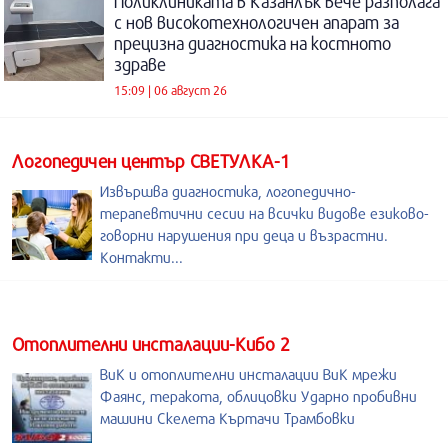
Поликлиниката в Казанлък вече разполага
с нов високотехнологичен апарат за
прецизна диагностика на костното
здраве
15:09 | 06 август 26
Логопедичен център СВЕТУЛКА-1
Извършва диагностика, логопедично-
терапевтични сесии на всички видове езиково-
говорни нарушения при деца и възрастни.
Контакти...
Отоплителни инсталации-Кибо 2
ВиК и отоплителни инсталации ВиК мрежи
Фаянс, теракота, облицовки Ударно пробивни
машини Скелета Къртачи Трамбовки