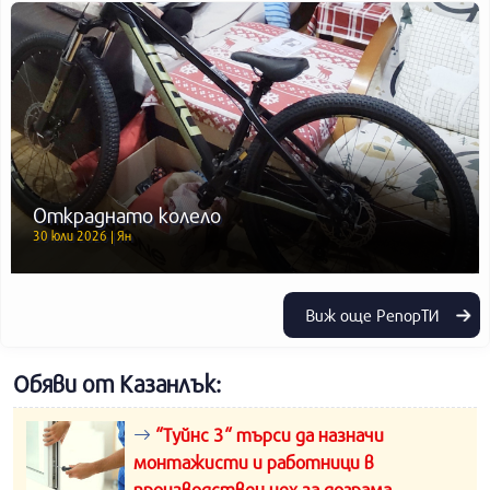
Откраднато колело
30 юли 2026 | Ян
Виж още РепорТИ
Обяви от Казанлък:
“Туйнс 3“ търси да назначи
монтажисти и работници в
производствен цех за дограма