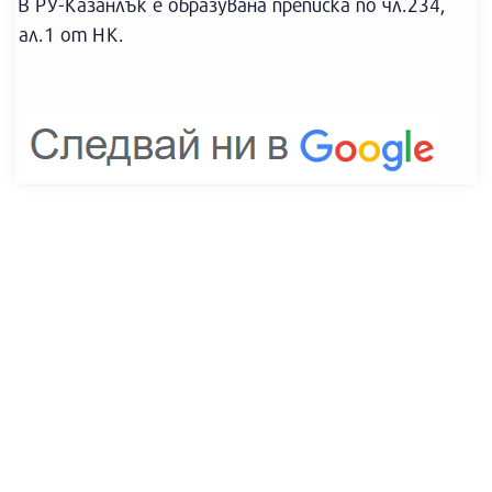
В РУ-Казанлък е образувана преписка по чл.234,
ал.1 от НК.