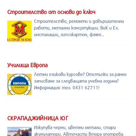
Строителство от основи до ключ
Строителство, ремонти и довършителни
работи, метални консртукции. ВиК и Ел.
инсталации, гипсокартон, фаянс..
Училища Европа
Летни езикови курсове? Отстъпки за ранно
записване за следващата учебна година?
Информация: тел. 0431 62711!
СКРАПАДЖИЙНИЦА ЮГ
Изкупува черни, цветни метали, стари
акумулатори. Авточасти втора употреба.