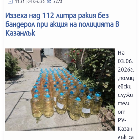
11:31 | 04 юни 26
3273
Иззеха над 112 литра ракия без
бандерол при акция на полицията в
Казанлък
На
03.06.
2026г.
,полиц
ейски
служи
тели
от
РУ-
Казан
лък са