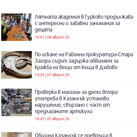
Лятната академия в Гурково продължава
с интересни и забавни занимания за
децата
10:01 | 08 август 26
По искане на Районна прокуратура-Стара
Загора съдът задържа обвиняем за
кражба на вещи от къща в Дъбово
14:55 | 07 август 26
Проверка в магазин за дрехи втора
употреба в Казанлък установи
нарушение, свързано с част от
предлаганите артикули
10:47 | 07 август 26
Община Казанлък се превръща в