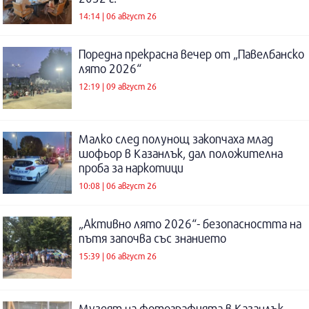
14:14 | 06 август 26
Поредна прекрасна вечер от „Павелбанско
лято 2026“
12:19 | 09 август 26
Малко след полунощ закопчаха млад
шофьор в Казанлък, дал положителна
проба за наркотици
10:08 | 06 август 26
„Активно лято 2026“- безопасността на
пътя започва със знанието
15:39 | 06 август 26
Музеят на фотографията в Казанлък