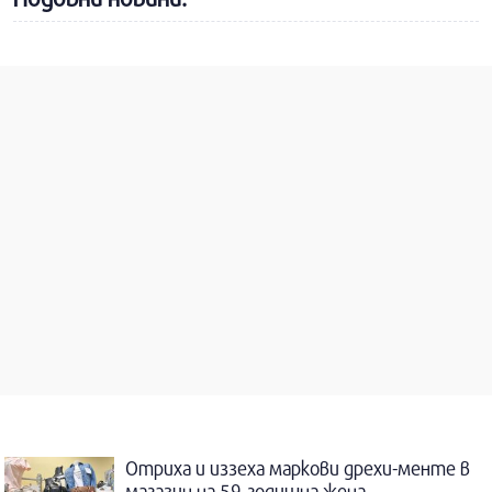
Отриха и иззеха маркови дрехи-менте в
магазин на 59-годишна жена