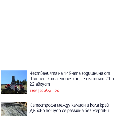
Честванията на 149-ата годишнина от
Шипченската епопея ще се състоят 21 и
22 август
13:03 | 09 август 26
Катастрофа между камион и кола край
Дъбово по чудо се размина без жертви