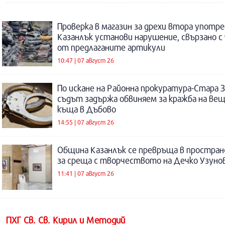
Проверка в магазин за дрехи втора употре
Казанлък установи нарушение, свързано с
от предлаганите артикули
10:47 | 07 август 26
По искане на Районна прокуратура-Стара 
съдът задържа обвиняем за кражба на ве
къща в Дъбово
14:55 | 07 август 26
Община Казанлък се превръща в простра
за среща с творчеството на Дечко Узуно
11:41 | 07 август 26
ПХГ Св. Св. Кирил и Методий