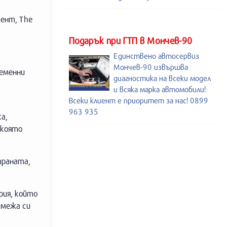
гент, The
Подарък при ГТП в Мончев-90
Единствено автосервиз
Мончев-90 извършва
ременни
диагностика на всеки модел
и всяка марка автомобили!
Всеки клиент е приоритет за нас! 0899
963 935
а,
 която
траната,
рия, който
емежа си