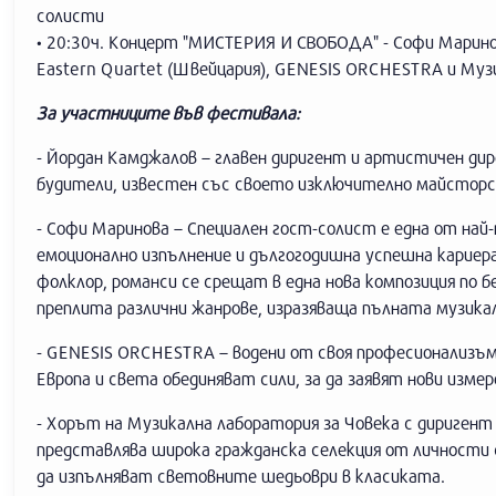
солисти
• 20:30ч. Концерт "МИСТЕРИЯ И СВОБОДА" - Софи Маринов
Eastern Quartet (Швейцария), GENESIS ORCHESTRA и Музи
За участниците във фестивала:
- Йордан Камджалов – главен диригент и артистичен ди
будители, известен със своето изключително майсторс
- Софи Маринова – Специален гост-солист е една от най-
емоционално изпълнение и дългогодишна успешна кариера
фолклор, романси се срещат в една нова композиция по 
преплита различни жанрове, изразяваща пълната музика
- GENESIS ORCHESTRA – водени от своя професионализъ
Европа и света обединяват сили, за да заявят нови изм
- Хорът на Музикална лаборатория за Човека с диригент 
представлява широка гражданска селекция от личности 
да изпълняват световните шедьоври в класиката.