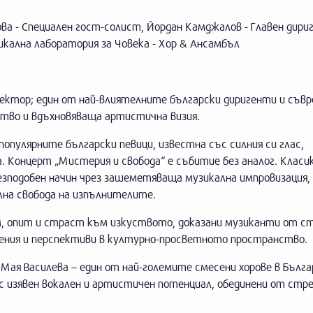
а - Специален гост-солист, Йордан Камджалов - Главен дири
кална лаборатория за Човека - Хор & Ансамбъл
ректор; един от най-влиятелните български диригенти и съв
тво и вдъхновяваща артистична визия.
популярните български певици, известна със силния си глас,
. Концерт „Мистерия и свобода“ е събитие без аналог. Класик
безподобен начин чрез зашеметяваща музикална импровизация,
лна свобода на изпълнителите.
м, опит и страст към изкуството, доказани музиканти от с
ерения и перспективи в културно-просветното пространство.
Мая Василева – един от най-големите смесени хорове в Бълга
с изявен вокален и артистичен потенциал, обединени от стр