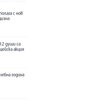
полага с нов
цизна
12 души са
цейска акция
чебна година