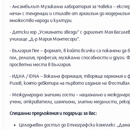
- Ансамбълът Музикална лаборатория за Човека – експе
начин с тенденции и стилове от архаизъм до модернизъм
множество народи и култури.
- Детски хор „Усмихнати звезди“ с диригент Мая Василе
училище „Д-р Мария Монтесори“.
- България Пее – формат, в който всички са поканени да 
пол, религия, професия, музикални способности и други.
просветни места в България.
- ИДНА / IDNA – вокална формация, творяща хармония и 
Ризов, която дебютира на първото издание на Фестивал 
- Международно значими гости – национално и междунар
учени, откриватели, шампиони, златни медалисти, рекор
Специални предложения и подаръци за Вас:
Целодневен достъп до Етнографски комплекс „Дамас