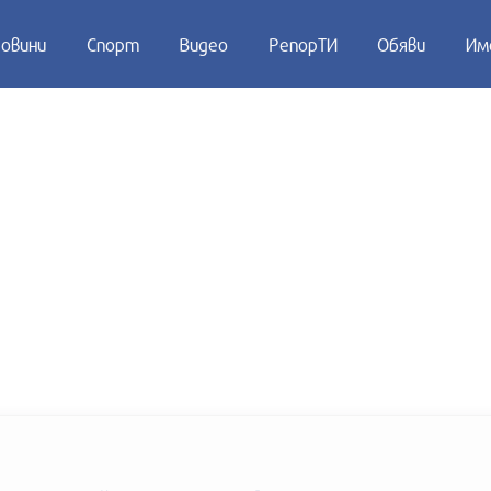
овини
Спорт
Видео
РепорТИ
Обяви
Им