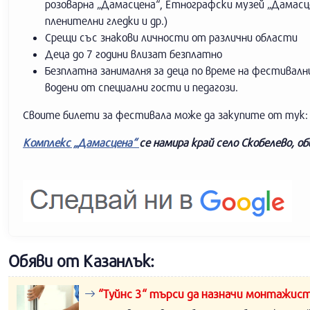
розоварна „Дамасцена“, Етнографски музей „Дамасце
пленителни гледки и др.)
Срещи със знакови личности от различни области
Деца до 7 години влизат безплатно
Безплатна занималня за деца по време на фестивалн
водени от специални гости и педагози.
Своите билети за фестивала може да закупите от тук
Комплекс „Дамасцена“
се намира край село Скобелево, о
Обяви от Казанлък:
“Туйнс 3“ търси да назначи монтажист