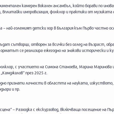
риментален камерен вокален ансамбъл, който борави по инов
, вплитайки импровизация, фолклор и практики от музиката 
ва – най-големият детски хор в България към Първо частно ос
бъдат сътворци, отворен за всички без оглед на възраст, обр
 Форматът се реализира ежегодно на знакови исторически и к
фолклор, с участието на Симона Станоева, Марина Маринова 
„Камджалов“ през 2025 г.
одно признати личности в областта на науката, изкуството,
дьори и пр.
цена“ – Разходка с екскурзовод, включваща посещение на Пъ