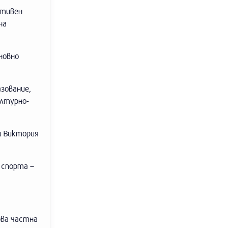
ативен
на
новно
азование,
ултурно-
и Виктория
 спорта –
рва частна