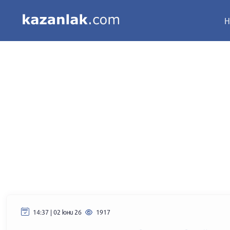
Н
14:37 | 02 юни 26
1917