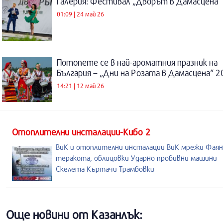
Галерия: Фестивал „Дворът в Дамасцена“
01:09 | 24 май 26
Потопете се в най-ароматния празник на
България – „Дни на Розата в Дамасцена“ 2
14:21 | 12 май 26
Отоплителни инсталации-Кибо 2
ВиК и отоплителни инсталации ВиК мрежи Фаян
теракота, облицовки Ударно пробивни машини
Скелета Къртачи Трамбовки
Още новини от Казанлък: