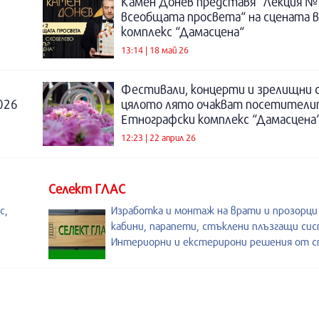
Камен Донев представя “Лекция №
всеобщата просвета“ на сцената 
комплекс “Дамасцена“
13:14 | 18 май 26
Фестивали, концерти и зрелищни 
026
цялото лято очакват посетители
Етнографски комплекс “Дамасцена
12:23 | 22 април 26
Селект ГЛАС
с,
Изработка и монтаж на врати и прозорц
кабини, парапети, стъклени плъзгащи си
Интериорни и екстерирони решения от с