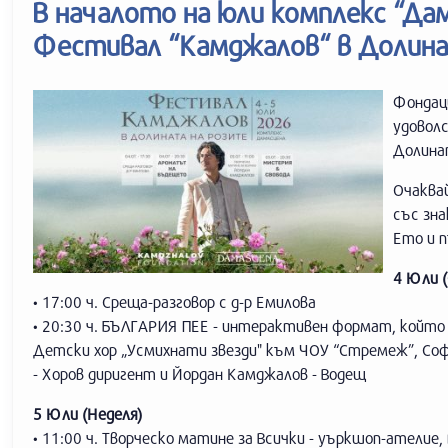
В началото на юли комплекс “Да
Фестивал “Камджалов“ в Долина
Фондац
удовол
Долинат
Очаква
със зна
Ето и 
4 Юли 
• 17:00 ч. Среща-разговор с д-р Емилова
• 20:30 ч. БЪЛГАРИЯ ПЕЕ - интерактивен формат, който п
Детски хор „Усмихнати звезди" към ЧОУ “Стремеж”, Соф
- Хоров диригент и Йордан Камджалов - Водещ
5 Юли (Неделя)
• 11:00 ч. Творческо матине за Всички - уъркшоп-ателие