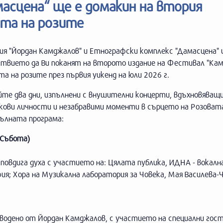
масцена“ ще е домакин на втория
та на розите
ия "Йордан Камджалов" и Етнографски комплекс "Дамасцена"
ствието да Ви поканят на второто издание на Фестивал "Кам
а на розите през първия уикенд на юли 2026 г.
йте два дни, изпълнени с внушителни концерти, вдъхновяващ
кови личности и незабравими моменти в сърцето на Розовата
пълната програма:
(Събота)
овдига духа с участието на: Цялата публика, ИДНА - вокална
ия; Хора на Музикална лаборатория за Човека, Мая Василева
, водено от Йордан Камджалов, с участието на специални гост