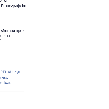
2 за
в Етнографски
събития през
те на
“
и REHAU, душ
стеми.
тъкло.