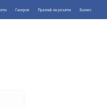
оти
Галерия
Празник на розата
Бизнес