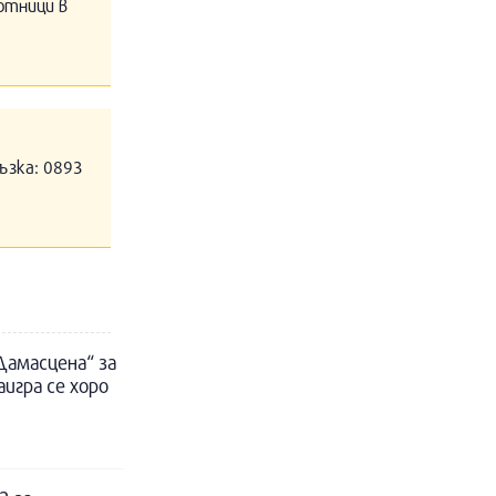
отници в
ъзка: 0893
Дамасцена“ за
игра се хоро