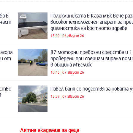
ба в
Поликлиниката в Казанлък вече раз
 част
високотехнологичен апарат за пре
диагностика на костното здраве
15:09 | 06 август 26
Загора
87 моторни превозни средства и 1
щи от
проверени при специализирана поли
в община Мъглиж
10:45 | 07 август 26
нство
Павел баня се подготвя за новата у
в
15:59 | 07 август 26
Лятна академия за деца