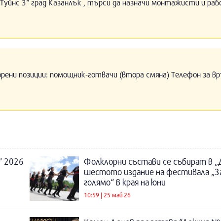
Туйнс 3“ град Казанлък , търси да назначи монтажисти и раб
орени позиции: помощник-готвачи (втора смяна) Телефон за вр
“ 2026
Фолклорни състави се събират в „
шестото издание на фестивала „За
голямо“ в края на юни
10:59 | 25 май 26