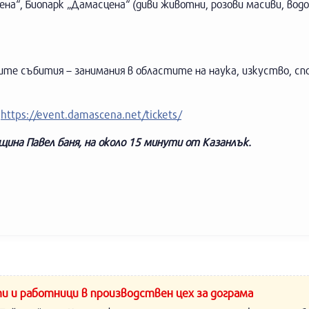
на“, Биопарк „Дамасцена“ (диви животни, розови масиви, водо
ите събития – занимания в областите на наука, изкуство, сп
:
https://event.damascena.net/tickets/
бщина Павел баня, на около 15 минути от Казанлък.
и и работници в производствен цех за дограма