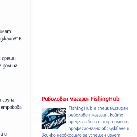
 имат
джалов" в
и срещи
 долина!
Риболовен магазин FishingHub
 група,
-Четрокова
FishingHub е специализиран
риболовен магазин, който
предлага богат асортимент,
професионално обслужване и
и и
всичко необходимо за успешен излет