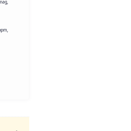
пад,
орт,