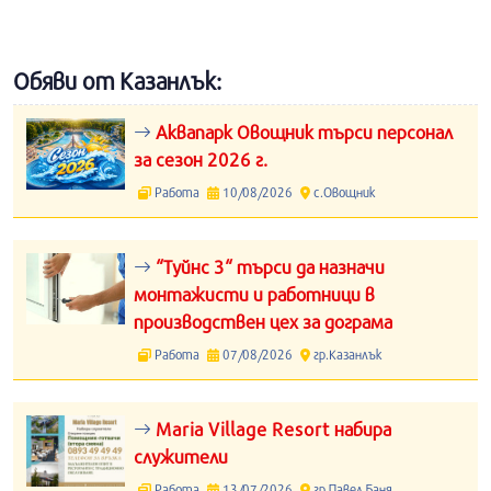
Обяви от Казанлък:
Аквапарк Овощник търси персонал
за сезон 2026 г.
Работа
10/08/2026
с.Овощник
“Туйнс 3“ търси да назначи
монтажисти и работници в
производствен цех за дограма
Работа
07/08/2026
гр.Казанлък
Maria Village Resort набира
служители
Работа
13/07/2026
гр.Павел Баня