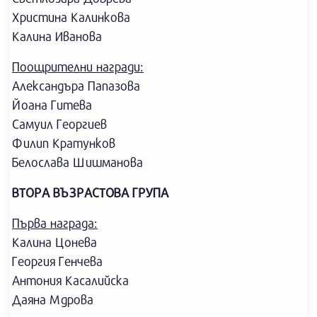
Христина Калинкова
Калина Иванова
Поощрителни награди:
Александъра Папазова
Йоана Гитева
Самуил Георгиев
Филип Кратунков
Белослава Шишманова
ВТОРА ВЪЗРАСТОВА ГРУПА
Първа награда:
Калина Цонева
Георгия Генчева
Антония Касалийска
Даяна Мдрова