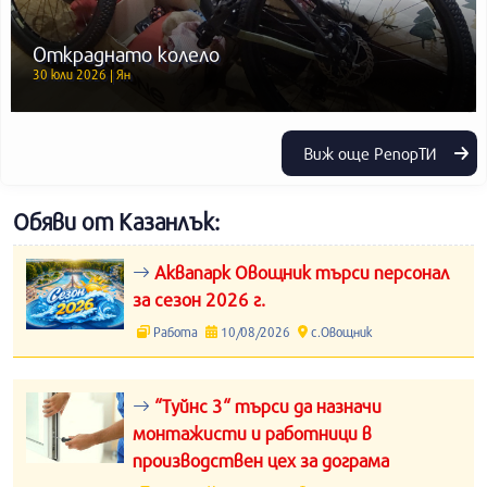
Откраднато колело
30 юли 2026 | Ян
Виж още РепорТИ
Обяви от Казанлък:
Аквапарк Овощник търси персонал
за сезон 2026 г.
Работа
10/08/2026
с.Овощник
“Туйнс 3“ търси да назначи
монтажисти и работници в
производствен цех за дограма