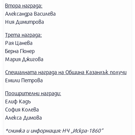
Втора награда:
Александра Василева
Ния Димитрова
Трета награда:
Рая Цанева
Берна Гюнер
Мария Джигова
Специалната награда на Община Казанлък получи
Емили Петрова
Поощрителни награди:
Елиф Кадъ
София Колева
Алекса Димова
*снимка и информация: НЧ „Искра-1860“