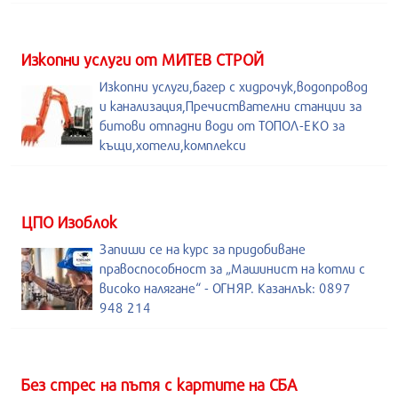
Изкопни услуги от МИТЕВ СТРОЙ
Изкопни услуги,багер с хидрочук,водопровод
и канализация,Пречиствателни станции за
битови отпадни води от ТОПОЛ-ЕКО за
къщи,хотели,комплекси
ЦПО Изоблок
Запиши се на курс за придобиване
правоспособност за „Машинист на котли с
високо налягане“ - ОГНЯР. Казанлък: 0897
948 214
Без стрес на пътя с картите на СБА