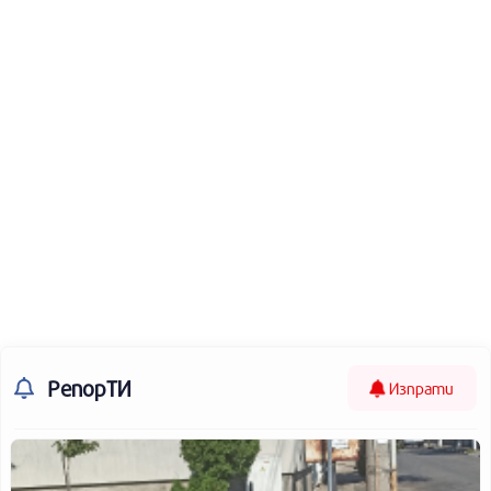
РепорТИ
Изпрати