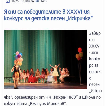
16:25 | 30 май 26
1455
Ясни са победителите в XXXVI-ия
конкурс за детска песен „Искричка“
Завър
ши
XXXVI
-ият
конку
рс за
детск
а
песен
„Искри
чка“, организиран от НЧ „Искра-1860“ и Школа по
изкуствата „Емануил Манолов“.