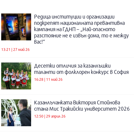
Редица институции и организации
подкрепят националната превантивна
кампания на ГДНП – „Най-опасното
разстояние не е извън дома, то е между
вас!“
13:21 | 27 май 26
Десетки отличия за казанлъшки
таланти от фолклорен конкурс в София
16:28 | 11 май 26
Казанлъчанката Виктория Стойнова
стана Мис Тракийски университет 2026
12:50 | 29 април 26