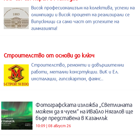
Висок професионализъм на колектива, успехи на
олимпиади и висок процент на реализирали се
випускници са само част от успехите на
гимназията!
Строителство от основи до ключ
Строителство, ремонти и довършителни
работи, метални консртукции. ВиК и Ел.
инсталации, гипсокартон, фаянс..
Фотографската изложба „Светлината
можем да я чуем“ на Ивайло Нягалов ще
бъде представена в Казанлък
10:09 | 08 август 26