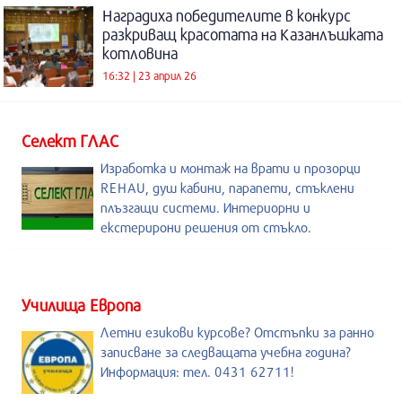
Наградиха победителите в конкурс
разкриващ красотата на Казанлъшката
котловина
16:32 | 23 април 26
Селект ГЛАС
Изработка и монтаж на врати и прозорци
REHAU, душ кабини, парапети, стъклени
плъзгащи системи. Интериорни и
екстерирони решения от стъкло.
Училища Европа
Летни езикови курсове? Отстъпки за ранно
записване за следващата учебна година?
Информация: тел. 0431 62711!