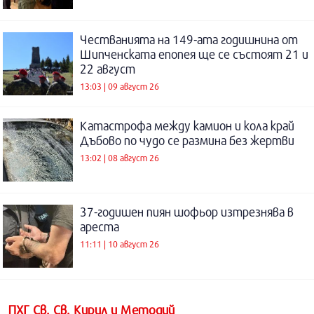
Честванията на 149-ата годишнина от
Шипченската епопея ще се състоят 21 и
22 август
13:03 | 09 август 26
Катастрофа между камион и кола край
Дъбово по чудо се размина без жертви
13:02 | 08 август 26
37-годишен пиян шофьор изтрезнява в
ареста
11:11 | 10 август 26
ПХГ Св. Св. Кирил и Методий