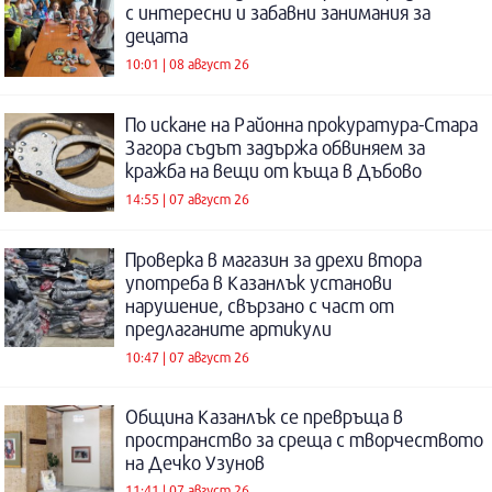
с интересни и забавни занимания за
децата
10:01 | 08 август 26
По искане на Районна прокуратура-Стара
Загора съдът задържа обвиняем за
кражба на вещи от къща в Дъбово
14:55 | 07 август 26
Проверка в магазин за дрехи втора
употреба в Казанлък установи
нарушение, свързано с част от
предлаганите артикули
10:47 | 07 август 26
Община Казанлък се превръща в
пространство за среща с творчеството
на Дечко Узунов
11:41 | 07 август 26