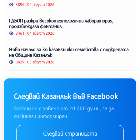
3896 | 04 август 2026
ГДБОП разкри високотехнологична лаборатория,
произвеждала фентанил
3461 | 04 август 2026
Ново начало за 36 казанлъшки семейства с подкрепата
на Община Казанлък
3429 | 05 август 2026
Следвай Казанлък във Facebook
Включи се с повече от 20 000 души, за да
си винаги информиран
Следвай страницата