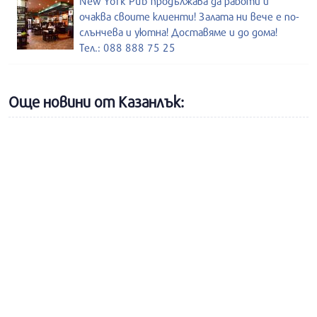
New York Pub продължава да работи и
очаква своите клиенти! Залата ни вече е по-
слънчева и уютна! Доставяме и до дома!
Тел.: 088 888 75 25
Още новини от Казанлък: