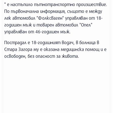
" е настъпило пътнотранспортно произшествие.
По първоначална информация, същото е между
лек автомобил "Фолксваген" управляван от 18-
годишен мъж и товарен автомобил "Опел"
управляван от 46-годишен мъж.
Пострадал е 18-годишният водач, в болница в
Стара Загора му е оказана медицинска помощ и е
освободен, без опасност за живота.