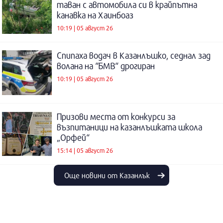
таван с автомобила си в крайпътна
канавка на Хаинбоаз
10:19 | 05 август 26
Спипаха водач в Казанлъшко, седнал зад
волана на “БМВ“ дрогиран
10:19 | 05 август 26
Призови места от конкурси за
възпитаници на казанлъшката школа
„Орфей“
15:14 | 05 август 26
Още новини от Казанлък