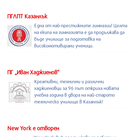
ПГЛПТ Казанлък
Една от най-престижните гимназии! Целта
на екипа на гимназията е да продължава да
бъде училище за подготовка на
високомотивирани ученици.
ПГ „Иван Хаджиенов”
Креативни, технични и различни
хаджиеновци за 96 път откриха новата
учебна година в двора на най-старото
техническо училище в Казанлък!
New York е отворен