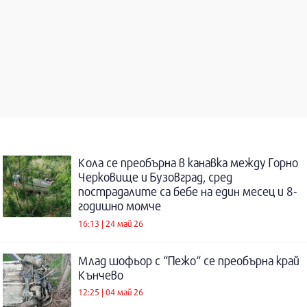
Кола се преобърна в канавка между Горно
Черковище и Бузовград, сред
пострадалите са бебе на един месец и 8-
годишно момче
16:13 | 24 май 26
Млад шофьор с “Пежо“ се преобърна край
Кънчево
12:25 | 04 май 26