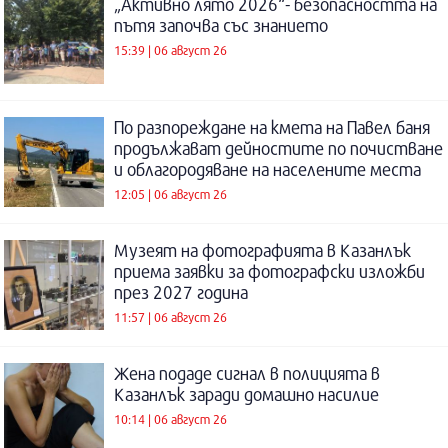
„Активно лято 2026“- безопасността на
пътя започва със знанието
15:39 | 06 август 26
По разпореждане на кмета на Павел баня
продължават дейностите по почистване
и облагородяване на населените места
12:05 | 06 август 26
Музеят на фотографията в Казанлък
приема заявки за фотографски изложби
през 2027 година
11:57 | 06 август 26
Жена подаде сигнал в полицията в
Казанлък заради домашно насилие
10:14 | 06 август 26