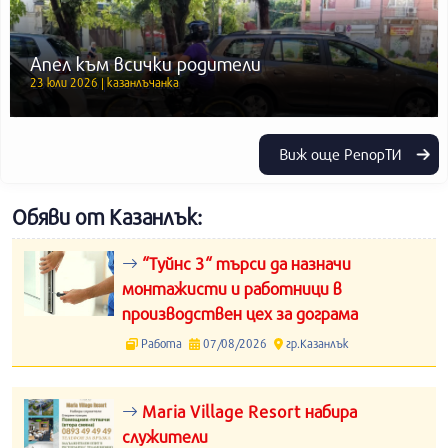
Апел към всички родители
23 юли 2026 | казанлъчанка
Виж още РепорТИ
Обяви от Казанлък:
“Туйнс 3“ търси да назначи
монтажисти и работници в
производствен цех за дограма
Работа
07/08/2026
гр.Казанлък
Maria Village Resort набира
служители