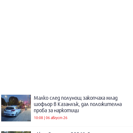
Малко след полунощ закопчаха млад
шофьор в Казанлък, дал положителна
проба за наркотици
10:08 | 06 август 26