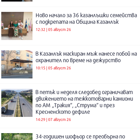
Ново начало за 36 казанлъшки семейства
с подкрепата на Община Казанлък
12:32 | 05 август 26
В Казанлък маскиран мъж нанесе побой на
охранител по време на дежурство
10:15 | 05 август 26
В петък и неделя следобед ограничават
движението на тежкотоварни камиони
по АМ „Тракия“, „Струма“ и през
Кресненското дефиле
14:29 | 07 август 26
34-годишен шофьор се преобърна по