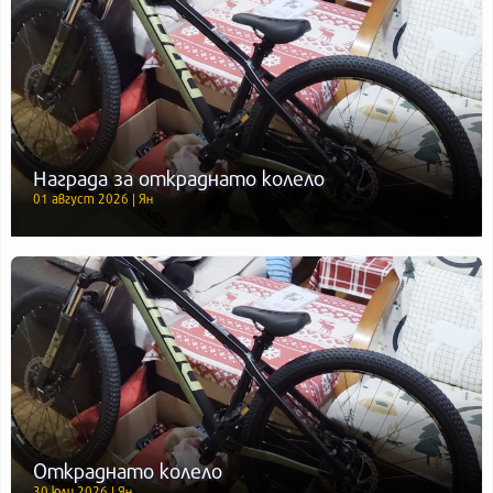
Награда за откраднато колело
01 август 2026 | Ян
Откраднато колело
30 юли 2026 | Ян