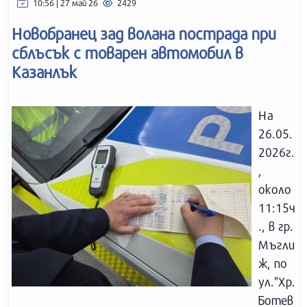
10:56 | 27 май 26
2429
Новобранец зад волана пострада при
сблъсък с товарен автомобил в
Казанлък
На
26.05.
2026г.
,
около
11:15ч
., в гр.
Мъгли
ж, по
ул."Хр.
Ботев