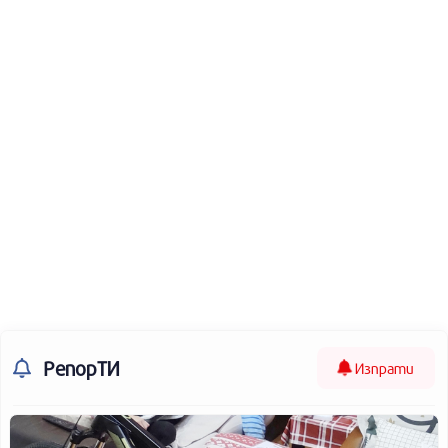
РепорТИ
Изпрати