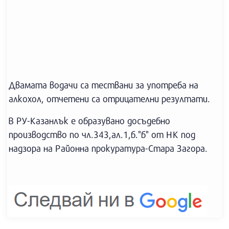
Двамата водачи са тествани за употреба на
алкохол, отчетени са отрицателни резултати.
В РУ-Казанлък е образувано досъдебно
производство по чл.343,ал.1,б."б" от НК под
надзора на Районна прокуратура-Стара Загора.