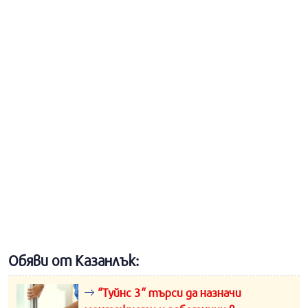
Обяви от Казанлък:
“Туйнс 3“ търси да назначи