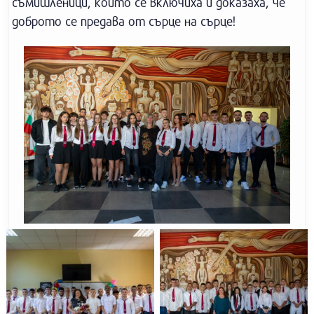
съмишленици, които се включиха и доказаха, че
доброто се предава от сърце на сърце!