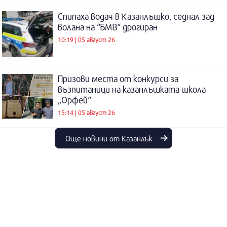
Спипаха водач в Казанлъшко, седнал зад
волана на “БМВ“ дрогиран
10:19 | 05 август 26
Призови места от конкурси за
възпитаници на казанлъшката школа
„Орфей“
15:14 | 05 август 26
Още новини от Казанлък