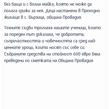
без баща и с болна майка, която не може да
полага грижи за нея. Деца настанени в Преходно
жилище в с. Бързица, община Провадия.
Техните съдби трогнаха нашите ученици, които
за пореден път доказаха, че добротата,
съпричастността и човечността са сред най-
ценните уроци, които носят със себе си.
Събраните средства на стойност 600 евро бяха
преведени по сметката на Община Провадия.