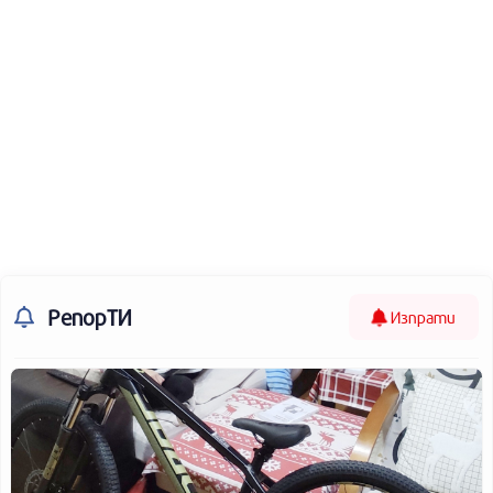
РепорТИ
Изпрати