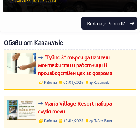
23 юли 2026 | казанлъчанка
Виж още РепорТИ
Обяви от Казанлък:
“Туйнс 3“ търси да назначи
монтажисти и работници в
производствен цех за дограма
Работа
07/08/2026
гр.Казанлък
Maria Village Resort набира
служители
Работа
13/07/2026
гр.Павел Баня