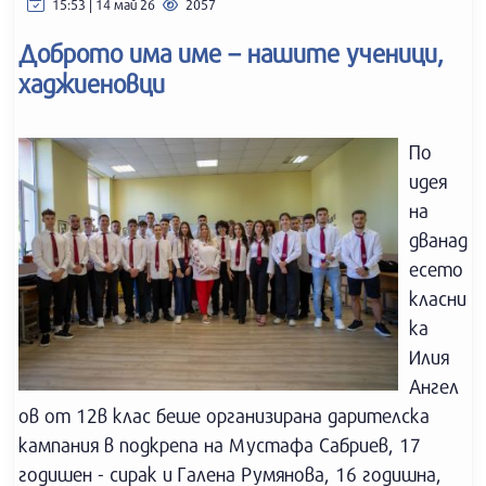
15:53 | 14 май 26
2057
Доброто има име – нашите ученици,
хаджиеновци
По
идея
на
дванад
есето
класни
ка
Илия
Ангел
ов от 12в клас беше организирана дарителска
кампания в подкрепа на Мустафа Сабриев, 17
годишен - сирак и Галена Румянова, 16 годишна,