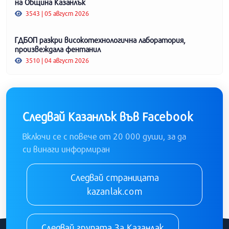
на Община Казанлък
3543 | 05 август 2026
ГДБОП разкри високотехнологична лаборатория,
произвеждала фентанил
3510 | 04 август 2026
Следвай Казанлък във Facebook
Включи се с повече от 20 000 души, за да
си винаги информиран
Следвай страницата
kazanlak.com
Следвай групата За Казанлак