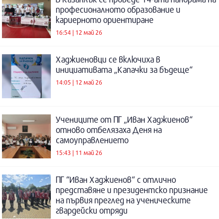
професионалното образование и
кариерното ориентиране
16:54 | 12 май 26
Хаджиеновци се включиха в
инициативата „Капачки за бъдеще“
14:05 | 12 май 26
Учениците от ПГ „Иван Хаджиенов“
отново отбелязаха Деня на
самоуправлението
15:43 | 11 май 26
ПГ “Иван Хаджиенов“ с отлично
представяне и президентско признание
на първия преглед на ученическите
гвардейски отряди