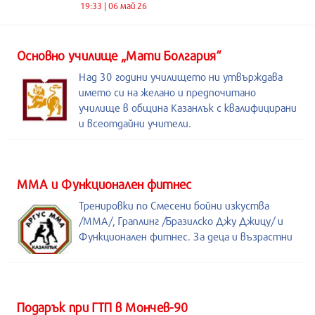
19:33 | 06 май 26
Основно училище „Мати Болгария“
Над 30 години училището ни утвърждава
името си на желано и предпочитано
училище в община Казанлък с квалифицирани
и всеотдайни учители.
ММА и Функционален фитнес
Тренировки по Смесени бойни изкуства
/MMA/, Граплинг /Бразилско Джу Джицу/ и
Функционален фитнес. За деца и възрастни
Подарък при ГТП в Мончев-90