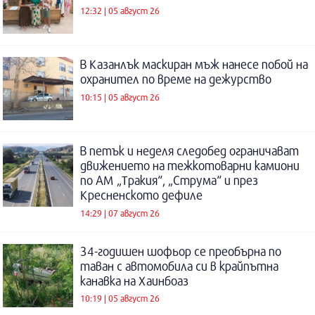
12:32 | 05 август 26
В Казанлък маскиран мъж нанесе побой на
охранител по време на дежурство
10:15 | 05 август 26
В петък и неделя следобед ограничават
движението на тежкотоварни камиони
по АМ „Тракия“, „Струма“ и през
Кресненското дефиле
14:29 | 07 август 26
34-годишен шофьор се преобърна по
таван с автомобила си в крайпътна
канавка на Хаинбоаз
10:19 | 05 август 26