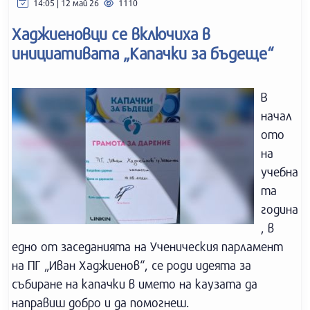
14:05 | 12 май 26
1110
Хаджиеновци се включиха в
инициативата „Капачки за бъдеще“
В
начал
ото
на
учебна
та
година
, в
едно от заседанията на Ученическия парламент
на ПГ „Иван Хаджиенов“, се роди идеята за
събиране на капачки в името на каузата да
направиш добро и да помогнеш.