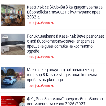
Казанлък се включва в кандидатурата за
Европейска столица на културата през
2032 г.
14:14 | 06 август 26
Поликлиниката в Казанлък вече разполага
с нов високотехнологичен апарат за
прецизна диагностика на костното
здраве
15:09 | 06 август 26
Малко след полунощ закопчаха млад
шофьор в Казанлък, дал положителна
проба за наркотици
10:08 | 06 август 26
ФК „Розова долина“ представи новите си
попълнения за сезон 2026/2027