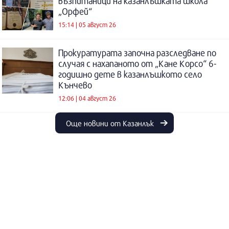
възпитаници на казанлъшката школа
„Орфей“
15:14 | 05 август 26
Прокуратурата започна разследване по
случая с нахапаното от „Кане Корсо“ 6-
годишно дете в казанлъшкото село
Кънчево
12:06 | 04 август 26
Още новини от Казанлък