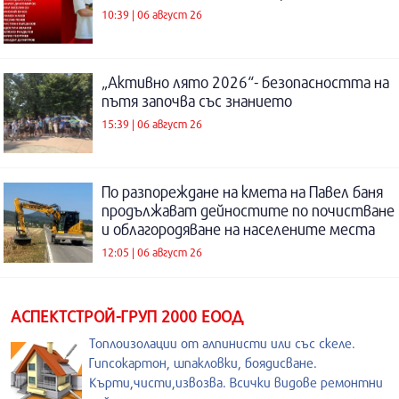
10:39 | 06 август 26
„Активно лято 2026“- безопасността на
пътя започва със знанието
15:39 | 06 август 26
По разпореждане на кмета на Павел баня
продължават дейностите по почистване
и облагородяване на населените места
12:05 | 06 август 26
АСПЕКТСТРОЙ-ГРУП 2000 ЕООД
Топлоизолации от алпинисти или със скеле.
Гипсокартон, шпакловки, боядисване.
Кърти,чисти,извозва. Всички видове ремонтни