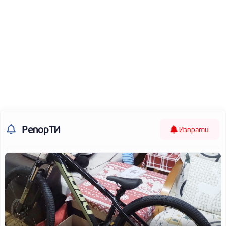
РепорТИ
Изпрати