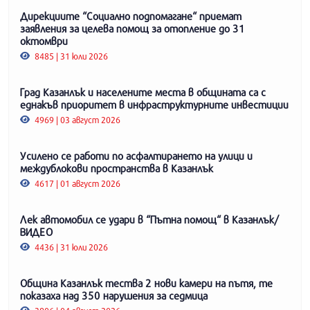
Дирекциите “Социално подпомагане“ приемат
заявления за целева помощ за отопление до 31
октомври
8485 | 31 юли 2026
Град Казанлък и населените места в общината са с
еднакъв приоритет в инфраструктурните инвестиции
4969 | 03 август 2026
Усилено се работи по асфалтирането на улици и
междублокови пространства в Казанлък
4617 | 01 август 2026
Лек автомобил се удари в “Пътна помощ“ в Казанлък/
ВИДЕО
4436 | 31 юли 2026
Община Казанлък тества 2 нови камери на пътя, те
показаха над 350 нарушения за седмица