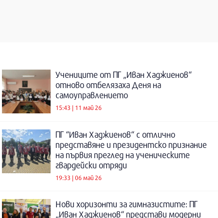
Учениците от ПГ „Иван Хаджиенов“
отново отбелязаха Деня на
самоуправлението
15:43 | 11 май 26
ПГ “Иван Хаджиенов“ с отлично
представяне и президентско признание
на първия преглед на ученическите
гвардейски отряди
19:33 | 06 май 26
Нови хоризонти за гимназистите: ПГ
„Иван Хаджиенов“ представи модерни