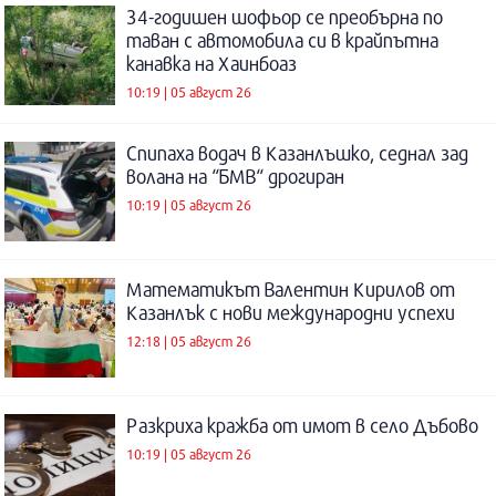
34-годишен шофьор се преобърна по
таван с автомобила си в крайпътна
канавка на Хаинбоаз
10:19 | 05 август 26
Спипаха водач в Казанлъшко, седнал зад
волана на “БМВ“ дрогиран
10:19 | 05 август 26
Математикът Валентин Кирилов от
Казанлък с нови международни успехи
12:18 | 05 август 26
Разкриха кражба от имот в село Дъбово
10:19 | 05 август 26