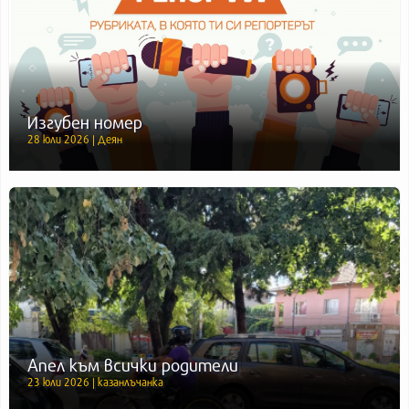
Изгубен номер
28 юли 2026 | Деян
Апел към всички родители
23 юли 2026 | казанлъчанка