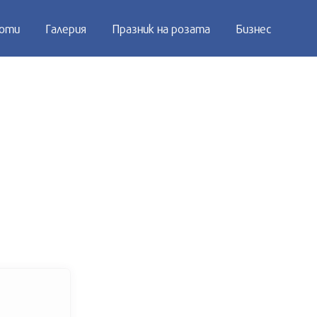
оти
Галерия
Празник на розата
Бизнес