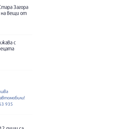
Стара Загора
 на вещи от
лжава с
децата
ршва
 автомобили!
963 935
12 души са