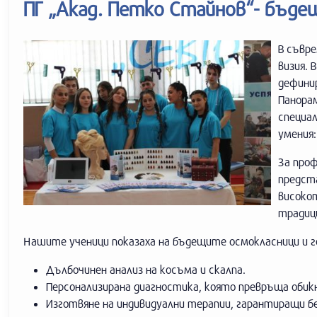
ПГ „Акад. Петко Стайнов“- бъде
В съвре
визия. 
дефини
Панора
специа
умения
За про
предст
високо
традиц
Нашите ученици показаха на бъдещите осмокласници и г
Дълбочинен анализ на косъма и скалпа.
Персонализирана диагностика, която превръща обикн
Изготвяне на индивидуални терапии, гарантиращи б