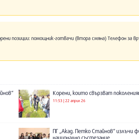
орени позиции: помощник-готвачи (втора смяна) Телефон за вр
айнов“
Корени, които свързват поколеният
11:53 | 22 април 26
ПГ „Акад. Петко Стайнов“ излъчи 
национално състезание