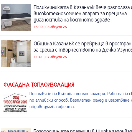
Поликлиниката в Казанлък вече разполага 
високотехнологичен апарат за прецизна
диагностика на костното здраве
15:09 | 06 август 26
Община Казанлък се превръща в простра
за среща с творчеството на Дечко Узуно
11:41 | 07 август 26
ФАСАДНА ТОПЛОИЗОЛАЦИЯ
Поставяне на външна топлоизолация. Работа на с
по алпийски способ. Безплатен оглед и изготвяне 
индивидуална оферта.
Богородичните празници в Шипка започват