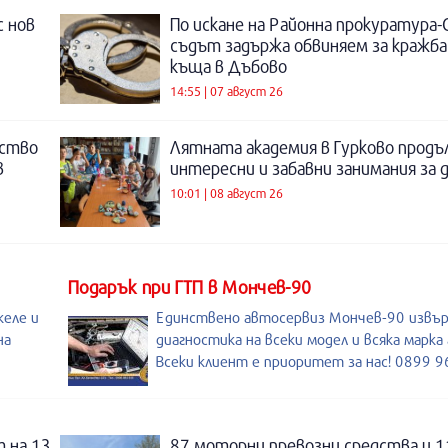
с нов
По искане на Районна прокуратура-
съдът задържа обвиняем за кражба
къща в Дъбово
14:55 | 07 август 26
нство
Лятната академия в Гурково продъ
в
интересни и забавни занимания за 
10:01 | 08 август 26
Подарък при ГТП в Мончев-90
келе и
Единствено автосервиз Мончев-90 извъ
на
диагностика на всеки модел и всяка марка
Всеки клиент е приоритет за нас! 0899 
 на 13
87 моторни превозни средства и 1