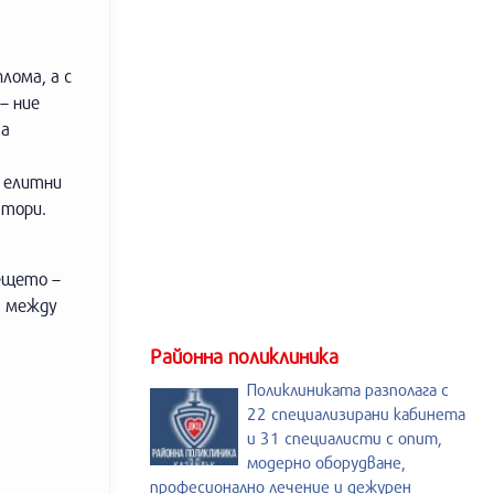
лома, а с
– ние
та
ш елитни
атори.
ещето –
т между
Районна поликлиника
Поликлиниката разполага с
22 специализирани кабинета
и 31 специалисти с опит,
модерно оборудване,
професионално лечение и дежурен