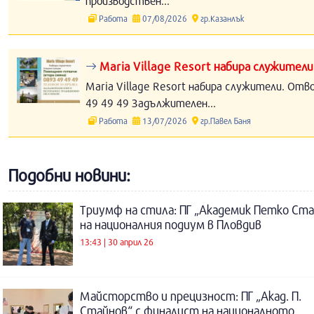
производствен...
Работа
07/08/2026
гр.Казанлък
Maria Village Resort набира служители
Maria Village Resort набира служители. Отв
49 49 49 Задължителен...
Работа
13/07/2026
гр.Павел Баня
Подобни новини:
Триумф на стила: ПГ „Академик Петко Ст
на националния подиум в Пловдив
13:43 | 30 април 26
Майсторство и прецизност: ПГ „Акад. П.
Стайнов“ с финалист на националното