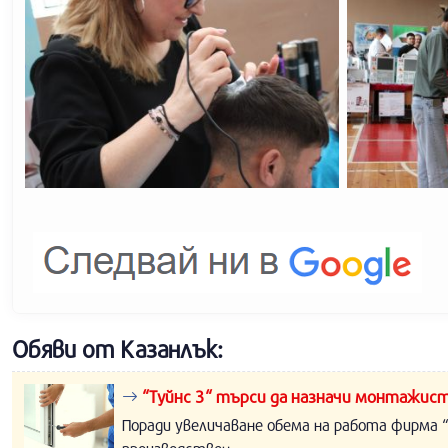
Обяви от Казанлък:
“Туйнс 3“ търси да назначи монтажист
Поради увеличаване обема на работа фирма “