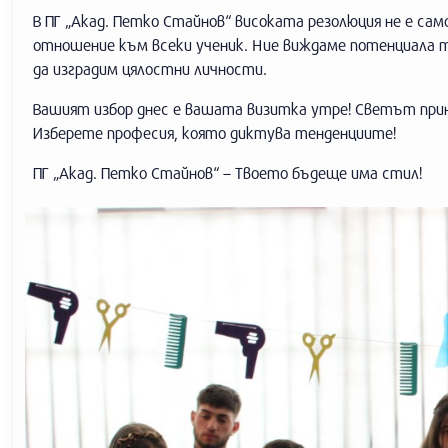
В ПГ „Акад. Петко Стайнов“ високата резолюция не е са
отношение към всеки ученик. Ние виждаме потенциала т
да изградим цялостни личности.
Вашият избор днес е вашата визитка утре! Светът прин
Изберете професия, която диктува тенденциите!
ПГ „Акад. Петко Стайнов“ – Твоето бъдеще има стил!