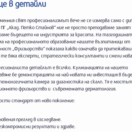
ще в детайли
менния свят професионализмът вече не се измерва само с дип
В ПГ „Акад. Петко Стайнов“ ние не просто преподаваме занаят 
раме бъдещето на индустрията за красота. На тазгодишна
ма на професионалното образование нашите възпитаници от
лност „Фризьорство“ показаха какво означава да притежава
: те бяха експерти, стратегически консултанти и смели нов
фесионалиста детайлът е всичко. Кулминацията на нашето
авяне бе демонстрацията на най-новата ни инвестиция в бъд
технологичната камера за диагностика на скалп. Тя е мостъ
ионното фризьорство и съвременната дерматология.
ости стандарт от ново поколение:
овения преглед в изследване.
езкомпромисни резултати и здраве.