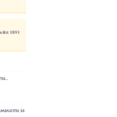
ъзка: 0893
а...
финалисти за