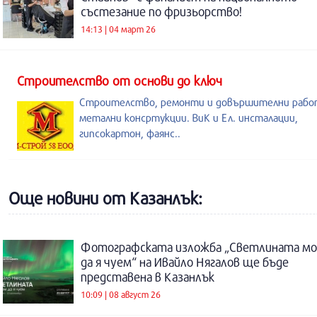
състезание по фризьорство!
14:13 | 04 март 26
Строителство от основи до ключ
Строителство, ремонти и довършителни рабо
метални консртукции. ВиК и Ел. инсталации,
гипсокартон, фаянс..
Още новини от Казанлък:
Фотографската изложба „Светлината м
да я чуем“ на Ивайло Нягалов ще бъде
представена в Казанлък
10:09 | 08 август 26