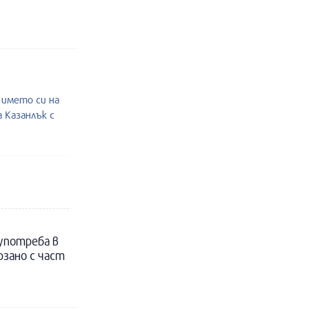
 името си на
 Казанлък с
 употреба в
рзано с част