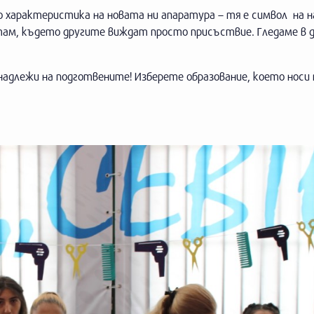
мо характеристика на новата ни апаратура – тя е символ на
ам, където другите виждат просто присъствие. Гледаме в д
адлежи на подготвените! Изберете образование, което носи