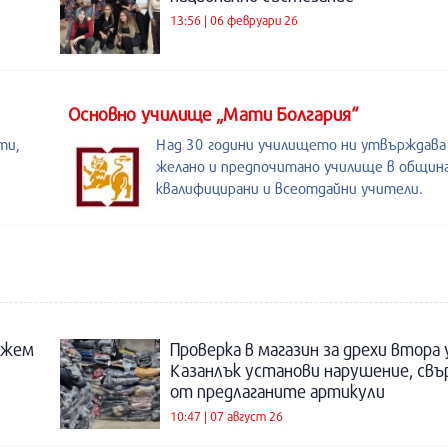
13:56 | 06 февруари 26
Основно училище „Мати Болгария“
ти,
Над 30 години училището ни утвърждава
желано и предпочитано училище в община
квалифицирани и всеотдайни учители.
ожем
Проверка в магазин за дрехи втора
Казанлък установи нарушение, свъ
от предлаганите артикули
10:47 | 07 август 26