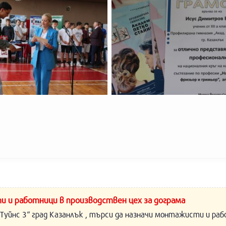
и и работници в производствен цех за дограма
Туйнс 3“ град Казанлък , търси да назначи монтажисти и раб