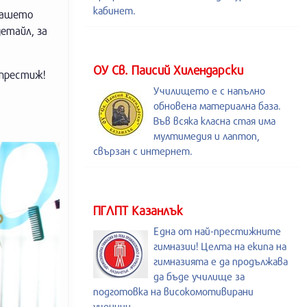
кабинет.
 нашето
етайл, за
ОУ Св. Паисий Хилендарски
 престиж!
Училището е с напълно
обновена материална база.
Във всяка класна стая има
мултимедия и лаптоп,
свързан с интернет.
ПГЛПТ Казанлък
Една от най-престижните
гимназии! Целта на екипа на
гимназията е да продължава
да бъде училище за
подготовка на високомотивирани
ученици.