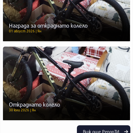
Награда за откраднато колело
01 август 2026 | Ян
Откраднато колело
30 юли 2026 | Ян
Виж още РепорТИ