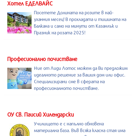
Хотел ЕДЕЛВАЙС
Посетете Долината на розите в най-
уханния месец! В прохладата и тишината на
Балкана и само на минути от Казанлък и
Празник на розата 2025!
Професионално почистване
Ние от Лиди Лотос можем да Ви предложим
идеалното решение за вашия дом или офис.
Специализирани сме в сферата на
професионалното почистване.
ОУ Св. Паисий Хилендарски
Училището е с напълно обновена
материална база. Във всяка класна стая има