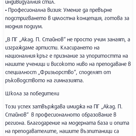
индивидуалния стил.
• Професионална визия: Умение да превърне
подстригването в цялостна концепция, готова за
модния подиум.
„В ПГ „Акад. П. Стайнов“ не просто учим занаят, а
изграждаме артисти. Класирането на
националния кръг е признание за упоритостта на
нашите ученици и високото ниво на преподаване в
специалност „Фризьорство“, споделят от
ръководството на гимназията.
Школа за победители
Този успех затвърждава имиджа на ПГ „Акад. П.
Стайнов“ в професионалното образование в
региона. Благодарение на модерната база и опита
на преподавателите, нашите възпитаници са