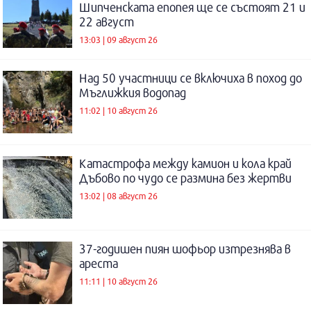
Шипченската епопея ще се състоят 21 и
22 август
13:03 | 09 август 26
Над 50 участници се включиха в поход до
Мъглижкия водопад
11:02 | 10 август 26
Катастрофа между камион и кола край
Дъбово по чудо се размина без жертви
13:02 | 08 август 26
37-годишен пиян шофьор изтрезнява в
ареста
11:11 | 10 август 26