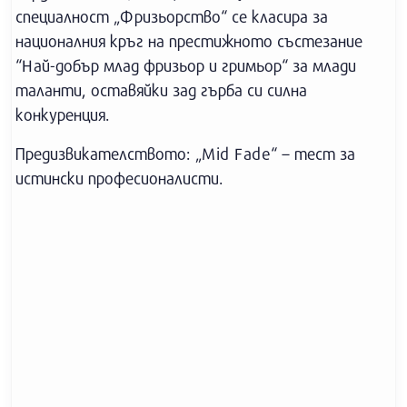
специалност „Фризьорство“ се класира за
националния кръг на престижното състезание
“Най-добър млад фризьор и гримьор“ за млади
таланти, оставяйки зад гърба си силна
конкуренция.
Предизвикателството: „Mid Fade“ – тест за
истински професионалисти.