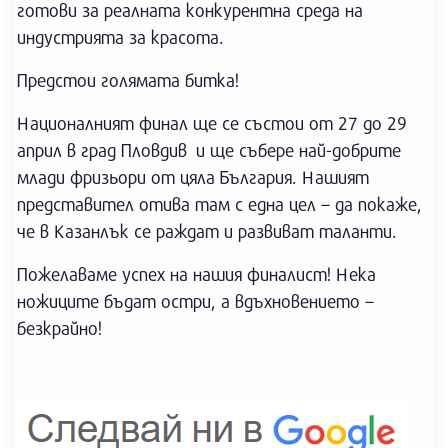
готови за реалната конкурентна среда на
индустрията за красота.
Предстои голямата битка!
Националният финал ще се състои от 27 до 29
април в град Пловдив и ще събере най-добрите
млади фризьори от цяла България. Нашият
представител отива там с една цел – да покаже,
че в Казанлък се раждат и развиват таланти.
Пожелаваме успех на нашия финалист! Нека
ножиците бъдат остри, а вдъхновението –
безкрайно!