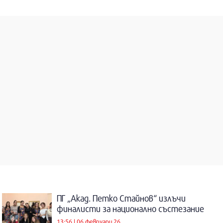
ПГ „Акад. Петко Стайнов“ излъчи
финалисти за национално състезание
13:56 | 06 февруари 26