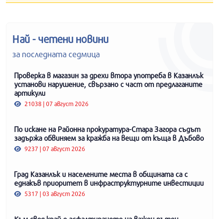
Най - четени новини
за последната седмица
Проверка в магазин за дрехи втора употреба в Казанлък
установи нарушение, свързано с част от предлаганите
артикули
21038 | 07 август 2026
По искане на Районна прокуратура-Стара Загора съдът
задържа обвиняем за кражба на вещи от къща в Дъбово
9237 | 07 август 2026
Град Казанлък и населените места в общината са с
еднакъв приоритет в инфраструктурните инвестиции
5317 | 03 август 2026
Към своя край е асфалтирането на важен пътен