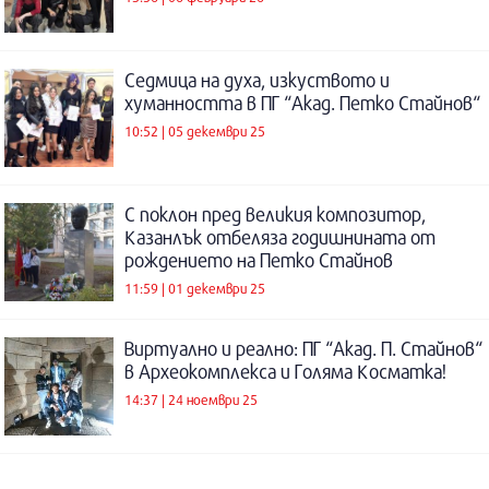
Седмица на духа, изкуството и
хуманността в ПГ “Акад. Петко Стайнов“
10:52 | 05 декември 25
С поклон пред великия композитор,
Казанлък отбеляза годишнината от
рождението на Петко Стайнов
11:59 | 01 декември 25
Виртуално и реално: ПГ “Акад. П. Стайнов“
в Археокомплекса и Голяма Косматка!
14:37 | 24 ноември 25