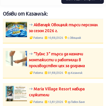
Обяви от Казанлък:
Аквапарк Овощник търси персонал
за сезон 2026 г.
Работа
10/08/2026
с.Овощник
“Туйнс 3“ търси да назначи
монтажисти и работници в
производствен цех за дограма
Работа
07/08/2026
гр.Казанлък
Maria Village Resort набира
служители
Работа
13/07/2026
гр.Павел Баня