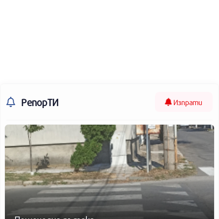
РепорТИ
Изпрати