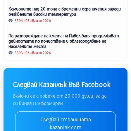
Камионите над 20 тона с временни ограничения заради
очакваните високи температури
3594 | 03 август 2026
По разпореждане на кмета на Павел баня продължават
дейностите по почистване и облагородяване на
населените места
3393 | 06 август 2026
Следвай Казанлък във Facebook
Включи се с повече от 20 000 души, за да
си винаги информиран
Следвай страницата
kazanlak.com