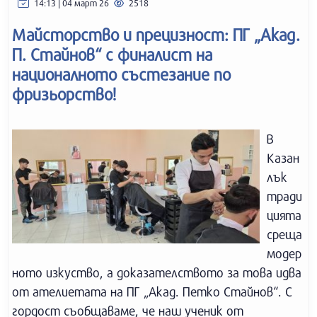
14:13 | 04 март 26
2518
Майсторство и прецизност: ПГ „Акад.
П. Стайнов“ с финалист на
националното състезание по
фризьорство!
В
Казан
лък
тради
цията
среща
модер
ното изкуство, а доказателството за това идва
от ателиетата на ПГ „Акад. Петко Стайнов“. С
гордост съобщаваме, че наш ученик от