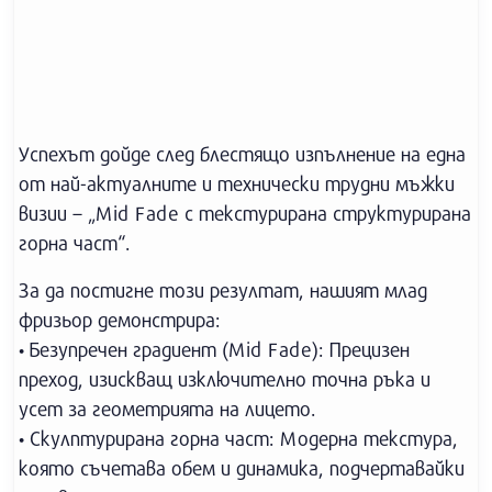
Успехът дойде след блестящо изпълнение на една
от най-актуалните и технически трудни мъжки
визии – „Mid Fade с текстурирана структурирана
горна част“.
За да постигне този резултат, нашият млад
фризьор демонстрира:
• Безупречен градиент (Mid Fade): Прецизен
преход, изискващ изключително точна ръка и
усет за геометрията на лицето.
• Скулптурирана горна част: Модерна текстура,
която съчетава обем и динамика, подчертавайки