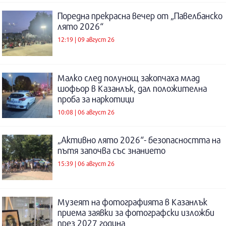
Поредна прекрасна вечер от „Павелбанско
лято 2026“
12:19 | 09 август 26
Малко след полунощ закопчаха млад
шофьор в Казанлък, дал положителна
проба за наркотици
10:08 | 06 август 26
„Активно лято 2026“- безопасността на
пътя започва със знанието
15:39 | 06 август 26
Музеят на фотографията в Казанлък
приема заявки за фотографски изложби
през 2027 година