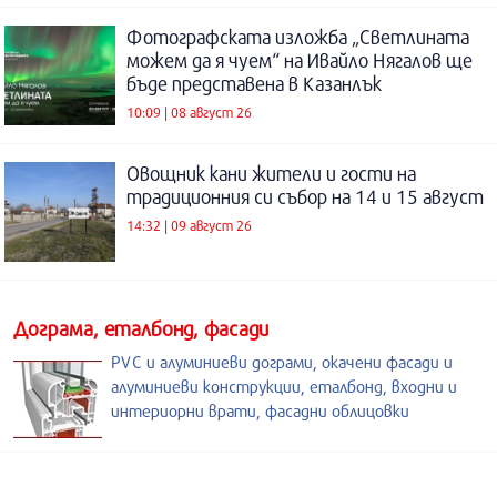
Фотографската изложба „Светлината
можем да я чуем“ на Ивайло Нягалов ще
бъде представена в Казанлък
10:09 | 08 август 26
Овощник кани жители и гости на
традиционния си събор на 14 и 15 август
14:32 | 09 август 26
Дограма, еталбонд, фасади
PVC и алуминиеви дограми, окачени фасади и
алуминиеви конструкции, еталбонд, входни и
интериорни врати, фасадни облицовки