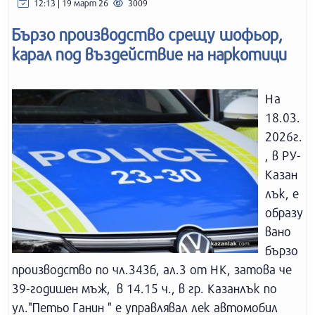
12:13 | 19 март 26
3009
Бързо производство срещу шофьор,
карал под въздействие на наркотици
На
18.03.
2026г.
, в РУ-
Казан
лък, е
образу
вано
бързо
производство по чл.343б, ал.3 от НК, затова че
39-годишен мъж, в 14.15 ч., в гр. Казанлък по
ул."Петьо Ганин " е управлявал лек автомобил