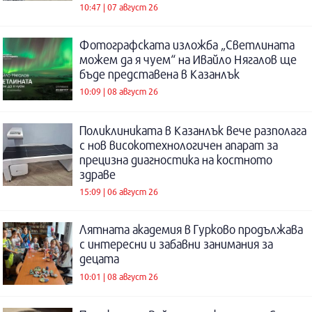
10:47 | 07 август 26
Фотографската изложба „Светлината
можем да я чуем“ на Ивайло Нягалов ще
бъде представена в Казанлък
10:09 | 08 август 26
Поликлиниката в Казанлък вече разполага
с нов високотехнологичен апарат за
прецизна диагностика на костното
здраве
15:09 | 06 август 26
Лятната академия в Гурково продължава
с интересни и забавни занимания за
децата
10:01 | 08 август 26