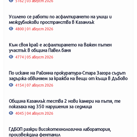
5162 | 03 август 2026
Усилено се работи по асфалтирането на улици и
междублокови пространства в Казанлък
4800 | 01 август 2026
Към своя край е асфалтирането на важен пътен
участък в община Павел баня
4774 | 05 август 2026
По искане на Районна прокуратура-Стара Загора съдът
задържа обвиняем за кражба на вещи от къща в Дъбово
4154 | 07 август 2026
Община Казанлък тества 2 нови камери на пътя, те
показаха над 350 нарушения за седмица
4045 | 04 август 2026
ГДБОП разкри високотехнологична лаборатория,
произвеждала фентанил