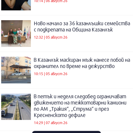
10:14 | 06 август 26
Ново начало за 36 казанлъшки семейства
с подкрепата на Община Казанлък
12:32 | 05 август 26
В Казанлък маскиран мъж нанесе побой на
охранител по време на дежурство
10:15 | 05 август 26
В петък и неделя следобед ограничават
движението на тежкотоварни камиони
по АМ „Тракия“, „Струма“ и през
Кресненското дефиле
14:29 | 07 август 26