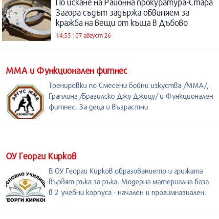
По искане на Районна прокуратура-Стара
Загора съдът задържа обвиняем за
кражба на вещи от къща в Дъбово
14:55 | 07 август 26
ММА и Функционален фитнес
Тренировки по Смесени бойни изкуства /MMA/,
Граплинг /Бразилско Джу Джицу/ и Функционален
фитнес. За деца и възрастни
ОУ Георги Кирков
В ОУ Георги Кирков образованието и грижата
вървят ръка за ръка. Модерна материална база
в 2 учебни корпуса - начален и прогимназиален.