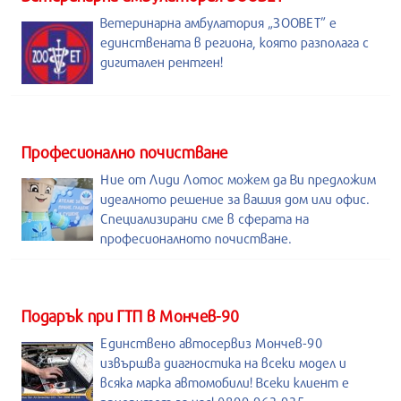
Ветеринарна амбулатория „ЗООВЕТ” е
единствената в региона, която разполага с
дигитален рентген!
Професионално почистване
Ние от Лиди Лотос можем да Ви предложим
идеалното решение за вашия дом или офис.
Специализирани сме в сферата на
професионалното почистване.
Подарък при ГТП в Мончев-90
Единствено автосервиз Мончев-90
извършва диагностика на всеки модел и
всяка марка автомобили! Всеки клиент е