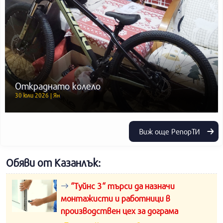
Откраднато колело
30 юли 2026 | Ян
Виж още РепорТИ
Обяви от Казанлък:
“Туйнс 3“ търси да назначи
монтажисти и работници в
производствен цех за дограма