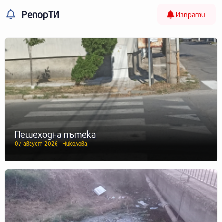
РепорТИ
Изпрати
Пешеходна пътека
07 август 2026 | Николова