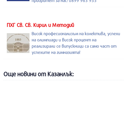
приоритет за нас! 0899 963 935
ПХГ Св. Св. Кирил и Методий
Висок професионализъм на колектива, успехи
на олимпиади и висок процент на
реализирали се випускници са само част от
успехите на гимназията!
Още новини от Казанлък: