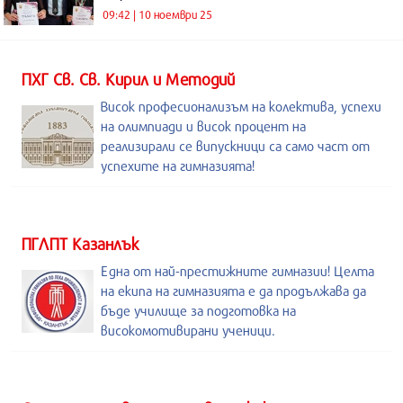
09:42 | 10 ноември 25
ПХГ Св. Св. Кирил и Методий
Висок професионализъм на колектива, успехи
на олимпиади и висок процент на
реализирали се випускници са само част от
успехите на гимназията!
ПГЛПТ Казанлък
Една от най-престижните гимназии! Целта
на екипа на гимназията е да продължава да
бъде училище за подготовка на
високомотивирани ученици.