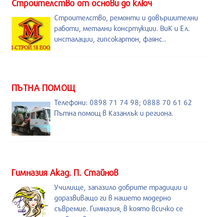
Строителство от основи до ключ
Строителство, ремонти и довършителни
работи, метални консртукции. ВиК и Ел.
инсталации, гипсокартон, фаянс..
ПЪТНА ПОМОЩ
Телефони: 0898 71 74 98; 0888 70 61 62
Пътна помощ в Казанлък и региона.
Гимназия Акад. П. Стайнов
Училище, запазило добрите традиции и
доразвиващо ги в нашето модерно
съвремие. Гимназия, в която всичко се