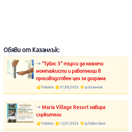
Обяви от Казанлък:
“Туйнс 3“ търси да назначи
монтажисти и работници в
производствен цех за дограма
Работа
07/08/2026
гр.Казанлък
Maria Village Resort набира
служители
Работа
13/07/2026
гр.Павел Баня