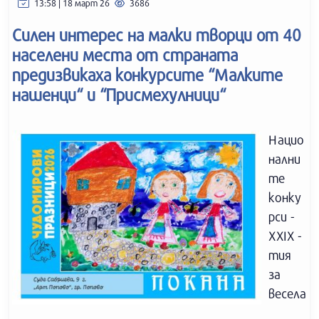
13:58 | 18 март 26
3686
Силен интерес на малки творци от 40
населени места от страната
предизвикаха конкурсите “Малките
нашенци“ и “Присмехулници“
Нацио
нални
те
конку
рси -
XXIX -
тия
за
весела