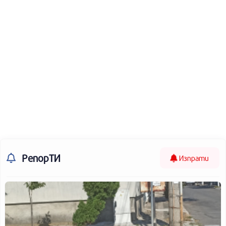
РепорТИ
Изпрати