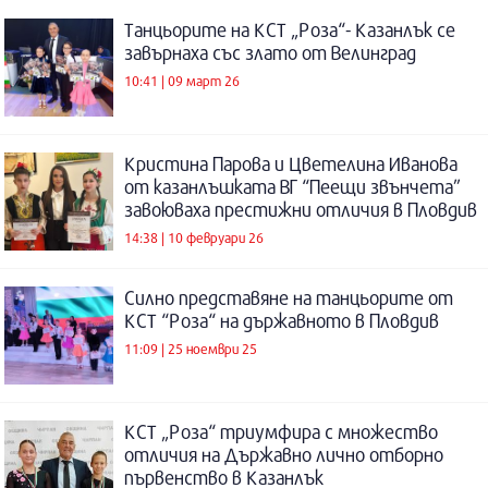
Танцьорите на КСТ „Роза“- Казанлък се
завърнаха със злато от Велинград
10:41 | 09 март 26
Кристина Парова и Цветелина Иванова
от казанлъшката ВГ “Пеещи звънчета”
завоюваха престижни отличия в Пловдив
14:38 | 10 февруари 26
Силно представяне на танцьорите от
КСТ “Роза“ на държавното в Пловдив
11:09 | 25 ноември 25
КСТ „Роза“ триумфира с множество
отличия на Държавно лично отборно
първенство в Казанлък