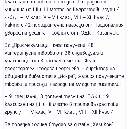
класирани от школи и от детски градини и
училища на І,ІІ и ІІІ място по възрастови групи /
4-6г, I – IV клас, V – VII клас , VIII – XII клас /,
както и 42 поощрителни награди от Националния
дворец на децата – София и от ОДК – Казанлък.
За „Присмехулници” бяха получени 48
литературни творби от 38 индивидуални
участници от 8 населени места. Жури с
председател Теодора Георгиева – директор на
общинска библиотека „Искра”, журира получените
творби и присъди награди на младите писатели:
– 9 специални, 3 допълнителни на ОДК и 19
класирани на І,ІІ и ІІІ място в трите възрастови
групи / I – IV клас, V – VII клас , VIII – XII клас /.
За поредна година Студио за дизайн „Хеликон”