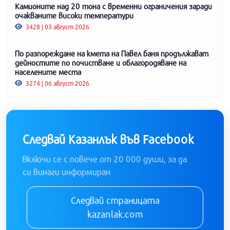
Камионите над 20 тона с временни ограничения заради
очакваните високи температури
3428 | 03 август 2026
По разпореждане на кмета на Павел баня продължават
дейностите по почистване и облагородяване на
населените места
3274 | 06 август 2026
Следвай Казанлък във Facebook
Включи се с повече от 20 000 души, за да
си винаги информиран
Следвай страницата
kazanlak.com