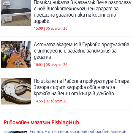
Поликлиниката в Казанлък вече разполага
с нов високотехнологичен апарат за
прецизна диагностика на костното
здраве
15:09 | 06 август 26
Лятната академия в Гурково продължава
с интересни и забавни занимания за
децата
10:01 | 08 август 26
По искане на Районна прокуратура-Стара
Загора съдът задържа обвиняем за
кражба на вещи от къща в Дъбово
14:55 | 07 август 26
Риболовен магазин FishingHub
FishingHub е специализиран риболовен магазин,