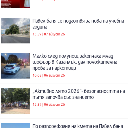
Павел баня се подготвя за новата учебна
година
15:59 | 07 август 26
Малко след полунощ закопчаха млад
шофьор в Казанлък, дал положителна
проба за наркотици
10:08 | 06 август 26
„Активно лято 2026“- безопасността на
пътя започва със знанието
15:39 | 06 август 26
По разпореждане на кмета на Павел баня