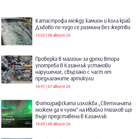
Катастрофа между камион и кола край
Дъбово по чудо се размина без жертви
13:02 | 08 август 26
Проверка в магазин за дрехи втора
употреба в Казанлък установи
нарушение, свързано с част от
предлаганите артикули
10:47 | 07 август 26
Фотографската изложба „Светлината
можем да я чуем“ на Ивайло Нягалов ще
бъде представена в Казанлък
10:09 | 08 август 26