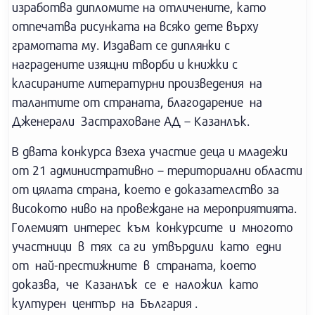
изработва дипломите на отличените, като
отпечатва рисунката на всяко дете върху
грамотата му. Издават се диплянки с
наградените изящни творби и книжки с
класираните литературни произведения на
талантите от страната, благодарение на
Дженерали Застраховане АД – Казанлък.
В двата конкурса взеха участие деца и младежи
от 21 административно – териториални области
от цялата страна, което е доказателство за
високото ниво на провеждане на мероприятията.
Големият интерес към конкурсите и многото
участници в тях са ги утвърдили като едни
от най-престижните в страната, което
доказва, че Казанлък се е наложил като
културен център на България .