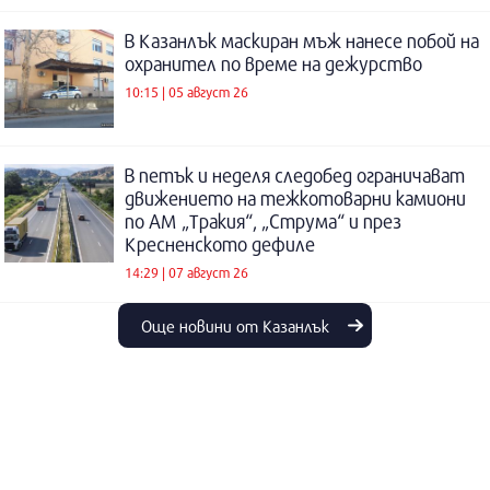
В Казанлък маскиран мъж нанесе побой на
охранител по време на дежурство
10:15 | 05 август 26
В петък и неделя следобед ограничават
движението на тежкотоварни камиони
по АМ „Тракия“, „Струма“ и през
Кресненското дефиле
14:29 | 07 август 26
Още новини от Казанлък