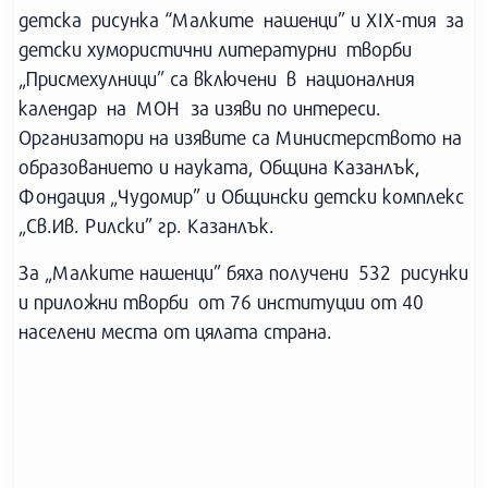
детска рисунка “Малките нашенци” и ХIХ-тия за
детски хумористични литературни творби
„Присмехулници” са включени в националния
календар на МОН за изяви по интереси.
Организатори на изявите са Министерството на
образованието и науката, Община Казанлък,
Фондация „Чудомир” и Общински детски комплекс
„Св.Ив. Рилски” гр. Казанлък.
За „Малките нашенци” бяха получени 532 рисунки
и приложни творби от 76 институции от 40
населени места от цялата страна.