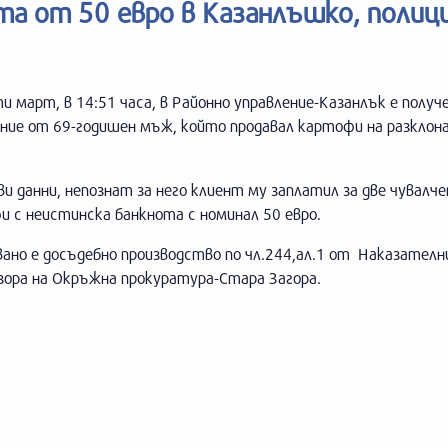
та от 50 евро в Казанлъшко, полиц
и март, в 14:51 часа, в Районно управление-Казанлък е получ
ние от 69-годишен мъж, който продавал картофи на разклона
ви данни, непознат за него клиент му заплатил за две чувалч
 с неистинска банкнота с номинал 50 евро.
ано е досъдебно производство по чл.244,ал.1 от Наказателн
зора на Окръжна прокуратура-Стара Загора.