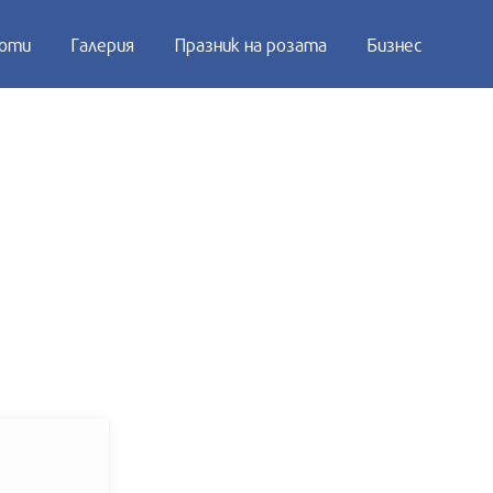
оти
Галерия
Празник на розата
Бизнес