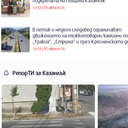
подкрепата на Община Казанлък
12:32 | 05 август 26
В петък и неделя следобед ограничават
движението на тежкотоварни камиони п
„Тракия“, „Струма“ и през Кресненското 
14:29 | 07 август 26
РепорТИ
за Казанлък