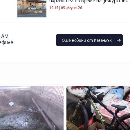
охранител по време на дежурство
10:15 | 05 август 26
о АМ
Още новини от Казанлък
дефиле