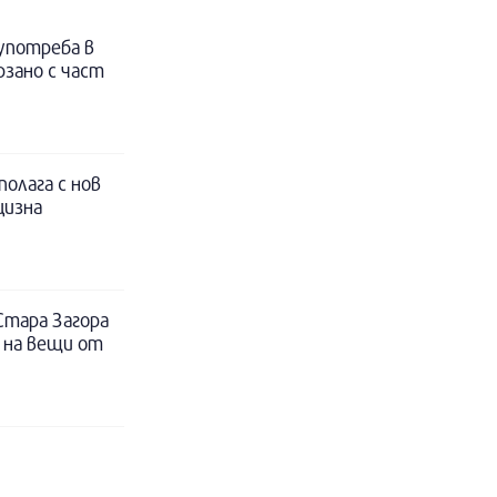
 употреба в
рзано с част
полага с нов
цизна
Стара Загора
 на вещи от