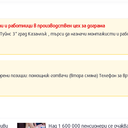
и и работници в производствен цех за дограма
Туйнс 3“ град Казанлък , търси да назначи монтажисти и раб
орени позиции: помощник-готвачи (втора смяна) Телефон за вр
шиви
Над 1 600 000 пенсионери се очакв