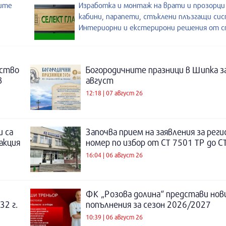
оите
Изработка и монтаж на врати и прозорц
кабини, парапети, стъклени плъзгащи си
Интериорни и екстерирони решения от с
нство
Богородичните празници в Шипка з
в
август
12:18 | 07 август 26
и са
Започва прием на заявления за рег
акция
номер по избор от СТ 7501 ТР до С
16:04 | 06 август 26
ФК „Розова долина“ представи нов
32 г.
попълнения за сезон 2026/2027
10:39 | 06 август 26