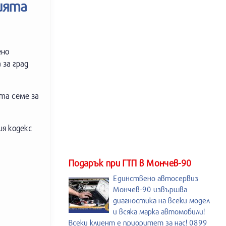
ията
ено
 за град
ета семе за
ия кодекс
Подарък при ГТП в Мончев-90
Единствено автосервиз
Мончев-90 извършва
диагностика на всеки модел
и всяка марка автомобили!
Всеки клиент е приоритет за нас! 0899