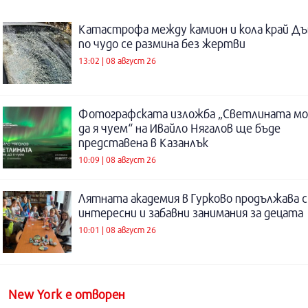
Катастрофа между камион и кола край Дъ
по чудо се размина без жертви
13:02 | 08 август 26
Фотографската изложба „Светлината м
да я чуем“ на Ивайло Нягалов ще бъде
представена в Казанлък
10:09 | 08 август 26
Лятната академия в Гурково продължава с
интересни и забавни занимания за децата
10:01 | 08 август 26
New York е отворен