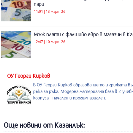
пари
11:01 | 13 март 26
Мъж плати с фалшиво евро в магазин в Ка
12:47 | 10 март 26
ОУ Георги Кирков
В ОУ Георги Кирков образованието и грижата в
ръка за ръка. Модерна материална база в 2 учеб
корпуса - начален и прогимназиален.
Още новини от Казанлък: