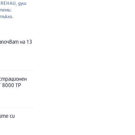
и REHAU, душ
стеми.
тъкло.
апочват на 13
истрационен
Т 8000 ТР
ите си