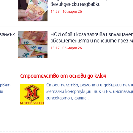
великденски надбавки
14:57 | 10 март 26
занлък
НОИ обяви кога започва изплащане
обезщетенията и пенсиите през м
13:17 | 06 март 26
Строителство от основи до ключ
ървят
Строителство, ремонти и довършителни
ни
метални консртукции. ВиК и Ел. инсталац
гипсокартон, фаянс..