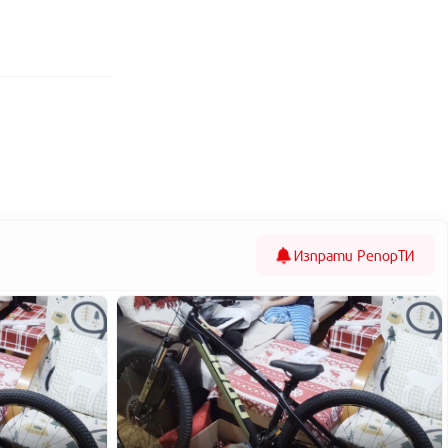
Изпрати
РепорТИ