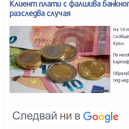
Клиент плати с фалшива банкно
разследва случая
На 14-т
съобще
Крън.
По него
картофи
Образув
под над