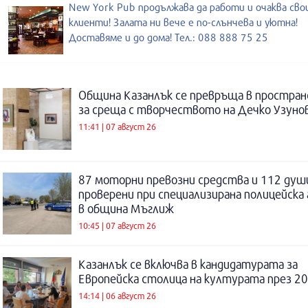
New York Pub продължава да работи и очаква св
клиенти! Залата ни вече е по-слънчева и уютна!
Доставяме и до дома! Тел.: 088 888 75 25
Община Казанлък се превръща в простра
за среща с творчеството на Дечко Узуно
11:41 | 07 август 26
87 моторни превозни средства и 112 душ
проверени при специализирана полицейска 
в община Мъглиж
10:45 | 07 август 26
Казанлък се включва в кандидатурата за
Европейска столица на културата през 20
14:14 | 06 август 26