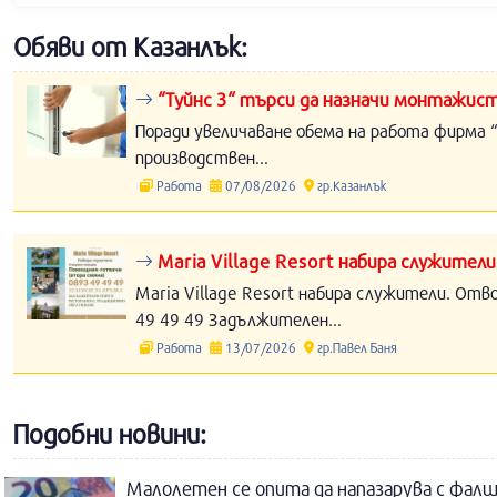
Обяви от Казанлък:
“Туйнс 3“ търси да назначи монтажист
Поради увеличаване обема на работа фирма “
производствен...
Работа
07/08/2026
гр.Казанлък
Maria Village Resort набира служители
Maria Village Resort набира служители. Отв
49 49 49 Задължителен...
Работа
13/07/2026
гр.Павел Баня
Подобни новини:
Малолетен се опита да напазарува с фал