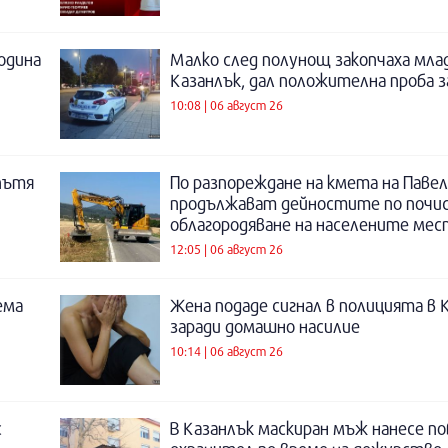
година
Малко след полунощ закопчаха мла
Казанлък, дал положителна проба 
10:08 | 06 август 26
пътя
По разпореждане на кмета на Павел
продължават дейностите по почи
облагородяване на населените мес
12:05 | 06 август 26
ема
Жена подаде сигнал в полицията в 
заради домашно насилие
10:14 | 06 август 26
с
В Казанлък маскиран мъж нанесе по