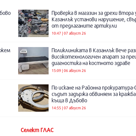
бово
Проверка в магазин за дрехи втора
Казанлък установи нарушение, свъ
от предлаганите артикули
10:47 | 07 август 26
ожем
Поликлиниката в Казанлък вече раз
високотехнологичен апарат за пре
диагностика на костното здраве
15:09 | 06 август 26
По искане на Районна прокуратура-
съдът задържа обвиняем за кражба
къща в Дъбово
14:55 | 07 август 26
Селект ГЛАС