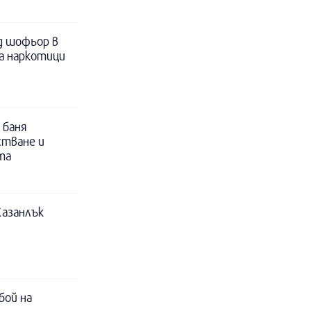
д шофьор в
за наркотици
 баня
стване и
та
Казанлък
бой на