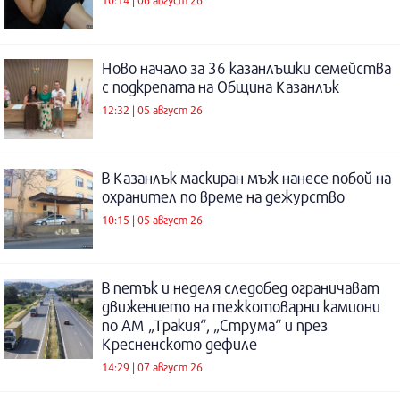
Ново начало за 36 казанлъшки семейства
с подкрепата на Община Казанлък
12:32 | 05 август 26
В Казанлък маскиран мъж нанесе побой на
охранител по време на дежурство
10:15 | 05 август 26
В петък и неделя следобед ограничават
движението на тежкотоварни камиони
по АМ „Тракия“, „Струма“ и през
Кресненското дефиле
14:29 | 07 август 26