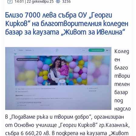
14:01 | 22 декември 25
3236
Близо 7000 лева събра ОУ „Георги
Кирков“ на благотворителния коледен
базар за каузата „Живот за Ивелина“
Колед
ен
благо
твори
телен
базар
под
надсло
в „Подаваме ръка и творим добро“, организиран
от Основно училище „Георги Кирков“ гр.Казанлък,
събра 6 660,20 лв. в подкрепа на каузата „Живот