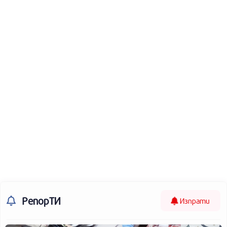
РепорТИ
Изпрати