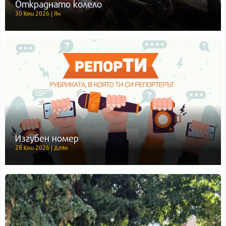
Откраднато колело
30 юли 2026 | Ян
Изгубен номер
28 юли 2026 | Деян