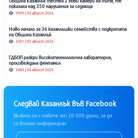
Община Казанлък тества 2 нови камери на пътя, те
показаха над 350 нарушения за седмица
3909 | 04 август 2026
Ново начало за 36 казанлъшки семейства с подкрепата
на Община Казанлък
3481 | 05 август 2026
ГДБОП разкри високотехнологична лаборатория,
произвеждала фентанил
3480 | 04 август 2026
Следвай Казанлък във Facebook
Включи се с повече от 20 000 души, за да
си винаги информиран