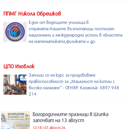
ППМГ Никола Обрешков
Едно от водещите училища в
страната.Нашите възпитаници постигат
национални и международни успехи в областта
на математиката,физиката и др.
ЦПО Изоблок
Запиши се на курс за придобиване
правоспособност за „Машинист на котли с
високо налягане“ - ОГНЯР. Казанлък: 0897 948
214
Богородичните празници в Шипка
започват на 13 август
12:18 | 07 август 26