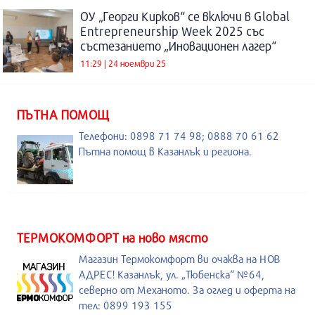
ОУ „Георги Кирков“ се включи в Global
Entrepreneurship Week 2025 със
състезанието „Иновационен лагер“
11:29 | 24 ноември 25
ПЪТНА ПОМОЩ
Телефони: 0898 71 74 98; 0888 70 61 62
Пътна помощ в Казанлък и региона.
ТЕРМОКОМФОРТ на ново място
Магазин Термокомфорт ви очаква на НОВ
АДРЕС! Казанлък, ул. „Тюбенска“ №64,
северно от Механото. За оглед и оферта на
тел: 0899 193 155