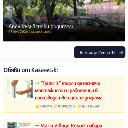
Апел към всички родители
23 юли 2026 | казанлъчанка
Виж още РепорТИ
Обяви от Казанлък:
“Туйнс 3“ търси да назначи
монтажисти и работници в
производствен цех за дограма
Работа
07/08/2026
гр.Казанлък
Maria Village Resort набира