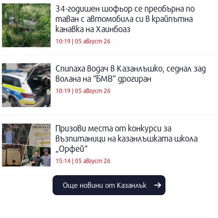
34-годишен шофьор се преобърна по
таван с автомобила си в крайпътна
канавка на Хаинбоаз
10:19 | 05 август 26
Спипаха водач в Казанлъшко, седнал зад
волана на “БМВ“ дрогиран
10:19 | 05 август 26
Призови места от конкурси за
възпитаници на казанлъшката школа
„Орфей“
15:14 | 05 август 26
Още новини от Казанлък