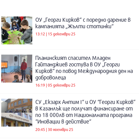
ОУ „Георги Кирков“ с поредно дарение в
кампанията „Жълти стотинки“
13:12 | 15 декември 25
Планинският спасител Младен
Гайтанджиев гостува в ОУ „Георги
Кирков“ по повод Международния ден на
доброволеца
16:19 | 05 декември 25
СУ „Екзарх Антим I“ и ОУ “Георги Кирков”
в Казанлък ще получат финансиране от
по 18 000лв от Националната програма
“Иновации в действие“
20:45 | 30 ноември 25