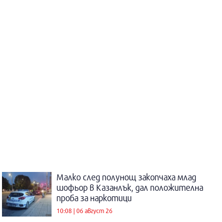
Малко след полунощ закопчаха млад
шофьор в Казанлък, дал положителна
проба за наркотици
10:08 | 06 август 26