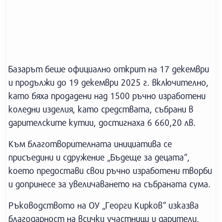
Базарът беше официално открит на 17 декември
и продължи до 19 декември 2025 г. включително,
като бяха продадени над 1500 ръчно изработени
коледни изделия, като средствата, събрани в
дарителските кутии, достигнаха 6 660,20 лв.
Към благотворителната инициатива се
присъедини и сдружение „Бъдеще за децата“,
което предостави свои ръчно изработени творби
и допринесе за увеличаването на събраната сума.
Ръководството на ОУ „Георги Кирков“ изказва
благодарност на всички участници и дарители,