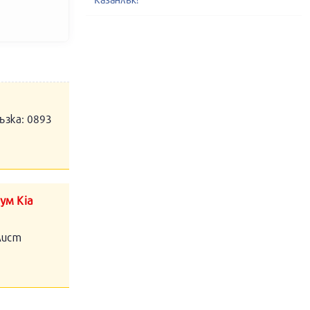
ъзка: 0893
ум Kia
алист