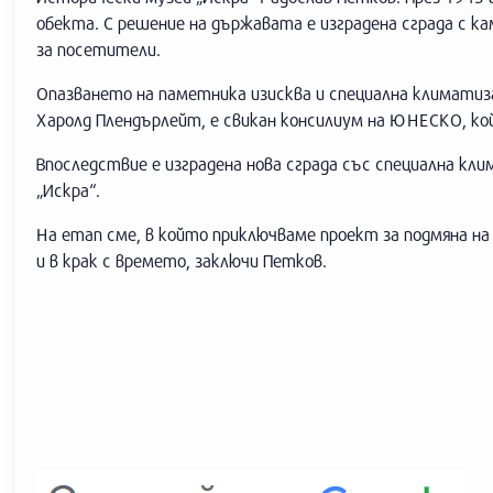
обекта. С решение на държавата е изградена сграда с к
за посетители.
Опазването на паметника изисква и специална климатиза
Харолд Плендърлейт, е свикан консилиум на ЮНЕСКО, кой
Впоследствие е изградена нова сграда със специална кли
„Искра“.
На етап сме, в който приключваме проект за подмяна на 
и в крак с времето, заключи Петков.