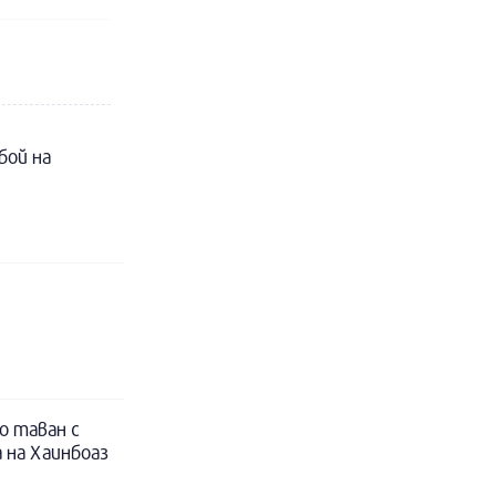
бой на
о таван с
 на Хаинбоаз