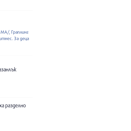
MA/, Граплинг
итнес. За деца
азанлък
ха разделно