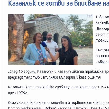
Казанлък се готви за вписване 
Това за
включва
„Българ
се от 
тракийс
Кметът
години 
съвмес
„След 10 години, Казанлък и Казанлъшката тракийска г
председателство изпълнява България.“, каза още тя.
Казанлъшката тракийска гробница е открита през 1944 
през 1979г.
Още след откриването започват и първите стъпки по со
Исторически музей „Искра“ Радослав Петков. През 1945 г