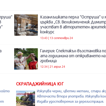
труша“
Казанлъшката перла “Оструша“ и
в
църква „Св. Великомъченик Димит
и“
участват в авторитетен архите
конкурс
13:43 | 13 септември 24
а
Галерия: Спектакъл-възстановка по
ата годишнина от откриването на
гробница
12:34 | 21 април 24
СКРАПАДЖИЙНИЦА ЮГ
 който
Изкупува черни, цветни метали, стари ак
Авточасти втора употреба. Изкупува коли
лет
Издава удостоверения за дерегистрация.