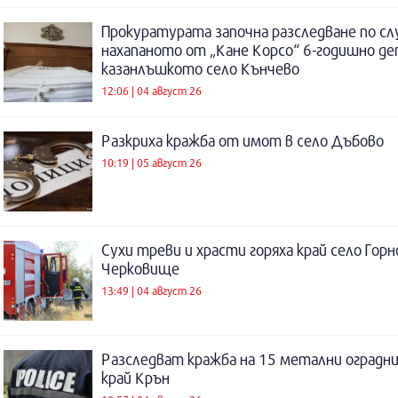
Прокуратурата започна разследване по сл
нахапаното от „Кане Корсо“ 6-годишно де
казанлъшкото село Кънчево
12:06 | 04 август 26
Разкриха кражба от имот в село Дъбово
10:19 | 05 август 26
Сухи треви и храсти горяха край село Горн
Черковище
13:49 | 04 август 26
Разследват кражба на 15 метални оградни
край Крън