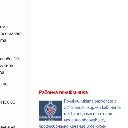
тема
 посещават
ата
тново, 10
Лувъра
ра.
ието
Районна поликлиника
Поликлиниката разполага с
 ЮНЕСКО
22 специализирани кабинета
и 31 специалисти с опит,
модерно оборудване,
професионално лечение и дежурен
нение на