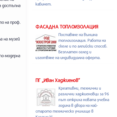
кабинет.
та достъпна
то на проф.
ФАСАДНА ТОПЛОИЗОЛАЦИЯ
Поставяне на външна
а на музей
топлоизолация. Работа на
скеле и по алпийски способ.
Безплатен оглед и
 по-модерна
изготвяне на индивидуална оферта.
ПГ „Иван Хаджиенов”
Креативни, технични и
различни хаджиеновци за 96
път откриха новата учебна
година в двора на най-
старото техническо училище в
Казанлък!