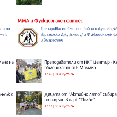
ММА и Функционален фитнес
лното
Тренировки по Смесени бойни изкуства /M
ме в
/Бразилско Джу Джицу/ и Функционален ф
и възрастни
лана на
Преподаватели от ИКТ Център - К
обмениха опит в Малмьо
12:48 | 04 август 26
нлък с
Децата от “Активно лято“ събира
отпадъци в парк “Тюлбе“
17:14 | 05 август 26