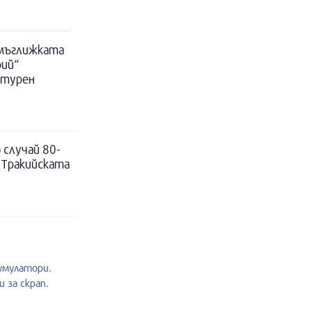
 мъглижката
рий“
ктурен
 случай 80-
 Тракийската
умулатори.
 за скрап.