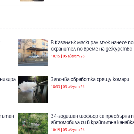
с
В Казанлък маскиран мъж нанесе по
охранител по време на дежурство
10:15 | 05 август 26
низира
Започва обработка срещу комари
18:53 | 05 август 26
 пътен
34-годишен шофьор се преобърна п
автомобила си в крайпътна канавка
10:19 | 05 август 26