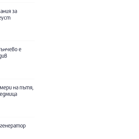
ания за
вгуст
ънчево е
див
мери на пътя,
седмица
а генератор