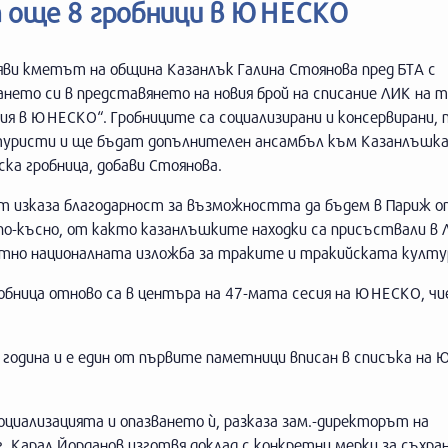
на още 8 гробници в ЮНЕСКО
яви кметът на община Казанлък Галина Стоянова пред БТА с
нето си в представянето на новия брой на списание ЛИК на 
ия в ЮНЕСКО“. Гробниците са социализирани и консервирани,
туристи и ще бъдат допълнителен ансамбъл към Казанлъшк
ка гробница, добави Стоянова.
 изказа благодарност за възможността да бъдем в Париж о
по-късно, от както казанлъшките находки са присъствали в 
тно националната изложба за траките и тракийската култу
робница отново са в центъра на 47-мата сесия на ЮНЕСКО, ч
година и е един от първите паметници вписан в списъка на
циализацията и опазването ѝ, разказа зам.-директорът на
. Карал Йорданов изготвя доклад с конкретни мерки за съхра