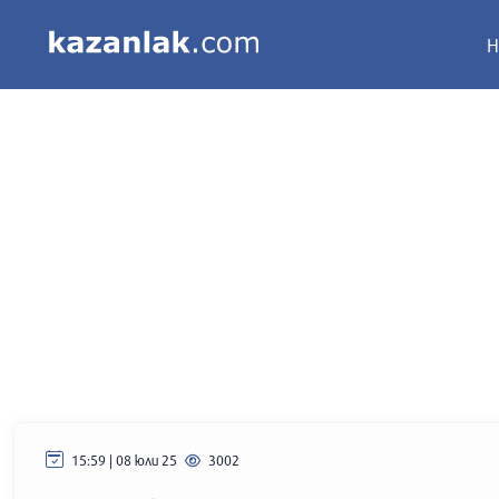
Н
15:59 | 08 юли 25
3002