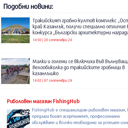
Подобни новини:
Тракийският гробно-култов комплекс „Ос
край Казанлък, получи специално отличие 
конкурса „Български архитектурни наград
14:50 | 20 септември 24
Малки и големи се включиха във вълнуващ
велообиколка до тракийските гробници в
казанлъшко
14:02 | 07 септември 24
Риболовен магазин FishingHub
FishingHub е специализиран риболовен магазин,
предлага богат асортимент, професионално
обслужване и всичко необходимо за успешен из