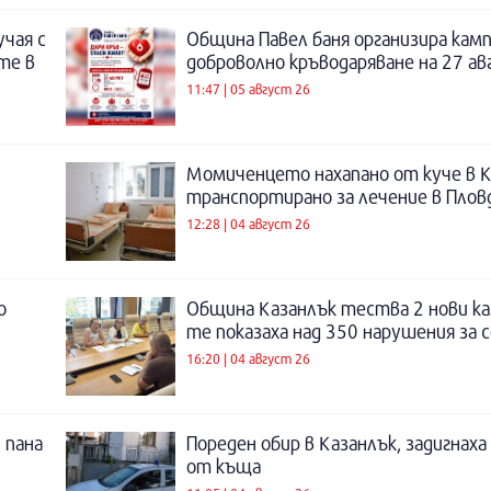
учая с
Община Павел баня организира камп
те в
доброволно кръводаряване на 27 а
11:47 | 05 август 26
Момиченцето нахапано от куче в К
транспортирано за лечение в Плов
12:28 | 04 август 26
о
Община Казанлък тества 2 нови ка
те показаха над 350 нарушения за 
16:20 | 04 август 26
 пана
Пореден обир в Казанлък, задигнах
от къща