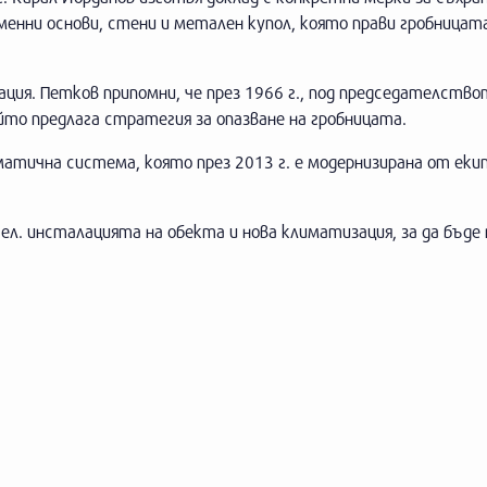
аменни основи, стени и метален купол, която прави гробница
ция. Петков припомни, че през 1966 г., под председателство
то предлага стратегия за опазване на гробницата.
матична система, която през 2013 г. е модернизирана от екип
ел. инсталацията на обекта и нова климатизация, за да бъде