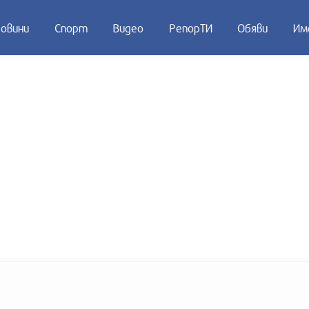
овини
Спорт
Видео
РепорТИ
Обяви
Им