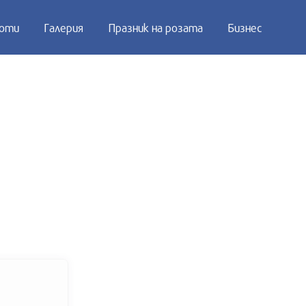
оти
Галерия
Празник на розата
Бизнес