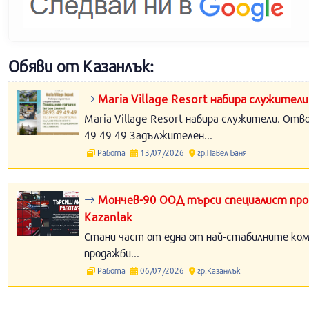
Обяви от Казанлък:
Maria Village Resort набира служители
Maria Village Resort набира служители. Отв
49 49 49 Задължителен...
Работа
13/07/2026
гр.Павел Баня
Мончев-90 ООД търси специалист прод
Kazanlak
Стани част от една от най-стабилните компа
продажби...
Работа
06/07/2026
гр.Казанлък