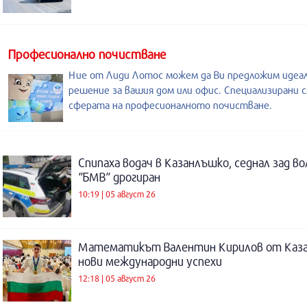
Професионално почистване
Ние от Лиди Лотос можем да Ви предложим идеа
решение за вашия дом или офис. Специализирани с
сферата на професионалното почистване.
Спипаха водач в Казанлъшко, седнал зад во
“БМВ“ дрогиран
10:19 | 05 август 26
Математикът Валентин Кирилов от Каза
нови международни успехи
12:18 | 05 август 26