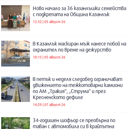
Ново начало за 36 казанлъшки семейства
с подкрепата на Община Казанлък
12:32 | 05 август 26
В Казанлък маскиран мъж нанесе побой на
охранител по време на дежурство
10:15 | 05 август 26
В петък и неделя следобед ограничават
движението на тежкотоварни камиони
по АМ „Тракия“, „Струма“ и през
Кресненското дефиле
14:29 | 07 август 26
34-годишен шофьор се преобърна по
таван с автомобила си в крайпътна