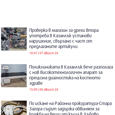
Проверка в магазин за дрехи втора
употреба в Казанлък установи
нарушение, свързано с част от
предлаганите артикули
10:47 | 07 август 26
Поликлиниката в Казанлък вече разполага
с нов високотехнологичен апарат за
прецизна диагностика на костното
здраве
15:09 | 06 август 26
По искане на Районна прокуратура-Стара
Загора съдът задържа обвиняем за
кражба на вещи от къща в Дъбово