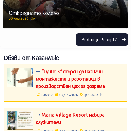
Откраднато колело
30 юли 2026 | Ян
Виж още РепорТИ
Обяви от Казанлък:
“Туйнс 3“ търси да назначи
монтажисти и работници в
производствен цех за дограма
Работа
07/08/2026
гр.Казанлък
Maria Village Resort набира
служители
Работа
13/07/2026
гр.Павел Баня