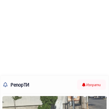
РепорТИ
Изпрати