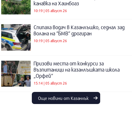
канавка на Хаинбоаз
10:19 | 05 август 26
Спипаха водач в Казанлъшко, седнал зад
волана на “БМВ“ дрогиран
10:19 | 05 август 26
Призови места от конкурси за
възпитаници на казанлъшката школа
„Орфей“
15:14 | 05 август 26
Още новини от Казанлък