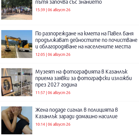
пътя започва със знанието
15:39 | 06 август 26
По разпореждане на кмета на Павел баня
продължават дейностите по почистване
и облагородяване на населените места
12:05 | 06 август 26
Музеят на фотографията в Казанлък
приема заявки за фотографски изложби
през 2027 година
11:57 | 06 август 26
Жена подаде сигнал в полицията в
Казанлък заради домашно насилие
10:14 | 06 август 26