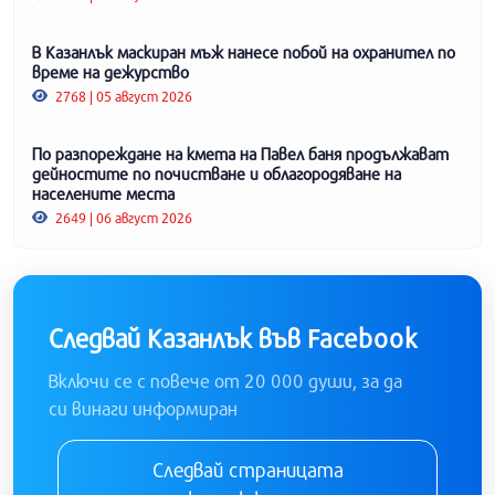
В Казанлък маскиран мъж нанесе побой на охранител по
време на дежурство
2768 | 05 август 2026
По разпореждане на кмета на Павел баня продължават
дейностите по почистване и облагородяване на
населените места
2649 | 06 август 2026
Следвай Казанлък във Facebook
Включи се с повече от 20 000 души, за да
си винаги информиран
Следвай страницата