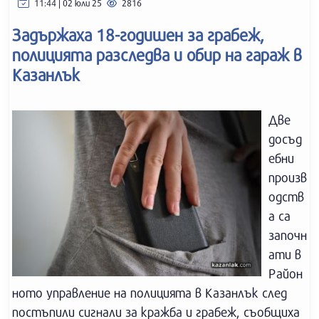
11:44 | 02 юли 25
2816
Задържаха 18-годишен за грабеж,
полицията разследва и обир на гараж в
Казанлък
Две
досъд
ебни
произв
одств
а са
започн
ати в
Район
ното управление на полицията в Казанлък след
постъпили сигнали за кражба и грабеж, съобщиха