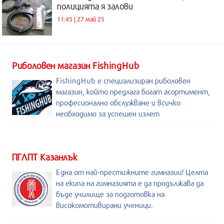
полицията я залови
11:45 | 27 май 25
Риболовен магазин FishingHub
FishingHub е специализиран риболовен
магазин, който предлага богат асортимент,
професионално обслужване и всичко
необходимо за успешен излет
ПГЛПТ Казанлък
Една от най-престижните гимназии! Целта
на екипа на гимназията е да продължава да
бъде училище за подготовка на
високомотивирани ученици.