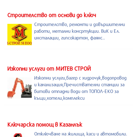
Строителство от основи до ключ
Строителство, ремонти и довършителни
работи, метални консртукции. ВиК и Ел.
инсталации, гипсокартон, фаянс..
Изкопни услуги от МИТЕВ СТРОЙ
Изкопни услуги,багер с хидрочук,водопровод
и канализация,Пречиствателни станции за
битови отпадни води от ТОПОЛ-ЕКО за
къщи,хотели,комплекси
Kлючарска помощ в Казанлък
Отключване на жилища, каси и автомобили.