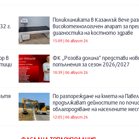
Поликлиниката в Казанлък вече раз
32 г.
високотехнологичен апарат за пре
диагностика на костното здраве
15:09 | 06 август 26
ор в
ФК „Розова долина“ представи нов
отици
попълнения за сезон 2026/2027
10:39 | 06 август 26
пътя
По разпореждане на кмета на Павел
продължават дейностите по почи
облагородяване на населените мес
12:05 | 06 август 26