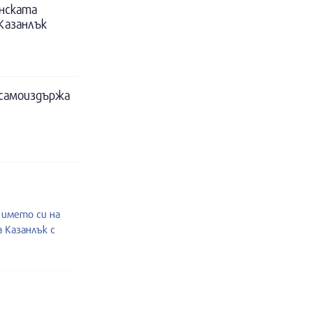
нската
Казанлък
 самоиздържа
 името си на
 Казанлък с