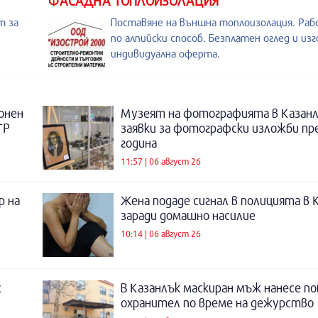
ФАСАДНА ТОПЛОИЗОЛАЦИЯ
т за
Поставяне на външна топлоизолация. Рабо
по алпийски способ. Безплатен оглед и из
индивидуална оферта.
онен
Музеят на фотографията в Казанл
ТР
заявки за фотографски изложби пр
година
11:57 | 06 август 26
р на
Жена подаде сигнал в полицията в 
заради домашно насилие
10:14 | 06 август 26
с
В Казанлък маскиран мъж нанесе по
охранител по време на дежурство