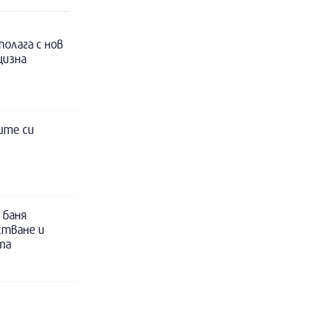
полага с нов
цизна
ите си
 баня
стване и
та