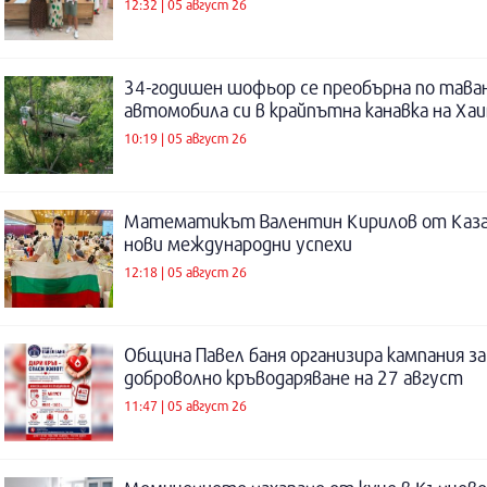
12:32 | 05 август 26
34-годишен шофьор се преобърна по таван
автомобила си в крайпътна канавка на Ха
10:19 | 05 август 26
Математикът Валентин Кирилов от Каза
нови международни успехи
12:18 | 05 август 26
Община Павел баня организира кампания за
доброволно кръводаряване на 27 август
11:47 | 05 август 26