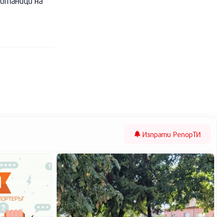
питаници на
Изпрати
РепорТИ