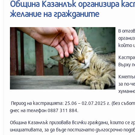
Община Казанлък организира кас
желание на гражданите
В отгов
органи
който щ
Кастрац
върху 
Кметът
за по-ч
хуманн
Период на кастрацията: 25.06 – 02.07.2025 г. (без събот
днес на телефон 0887 311 884.
Община Казанлък призовава всички граждани, които се г
инициативата, за да бъде постигнато дългосрочно подоб