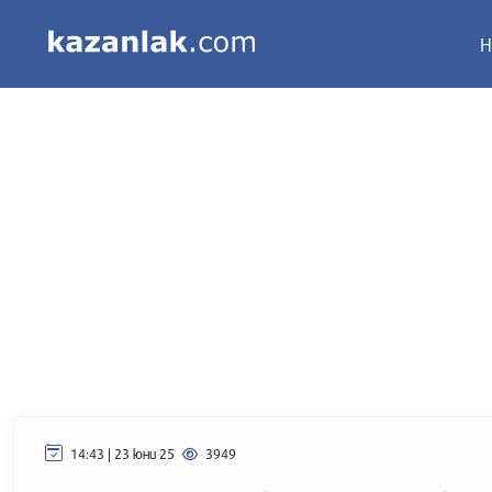
Н
14:43 | 23 юни 25
3949