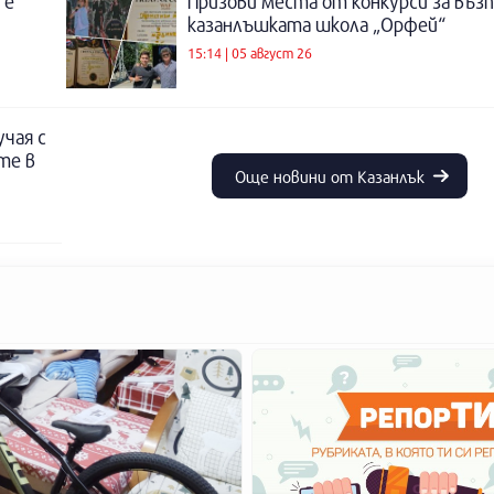
 е
Призови места от конкурси за въз
казанлъшката школа „Орфей“
15:14 | 05 август 26
учая с
те в
Още новини от Казанлък