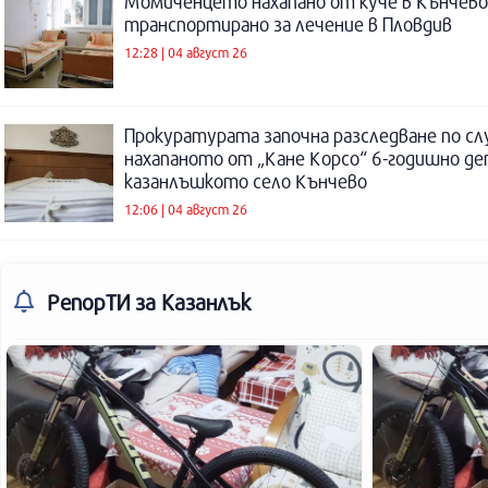
Момиченцето нахапано от куче в Кънчево
транспортирано за лечение в Пловдив
12:28 | 04 август 26
Прокуратурата започна разследване по сл
нахапаното от „Кане Корсо“ 6-годишно де
казанлъшкото село Кънчево
12:06 | 04 август 26
РепорТИ
за Казанлък