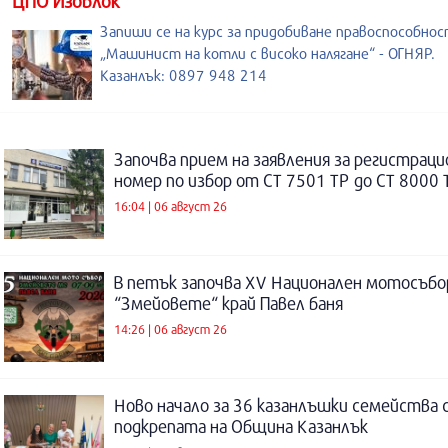
ЦПО Изоблок
Запиши се на курс за придобиване правоспособнос
„Машинист на котли с високо налягане“ - ОГНЯР.
Казанлък: 0897 948 214
Започва прием на заявления за регистраци
номер по избор от СТ 7501 ТР до СТ 8000 
16:04 | 06 август 26
В петък започва XV Национален мотосъбо
“Змейовете“ край Павел баня
14:26 | 06 август 26
Ново начало за 36 казанлъшки семейства 
подкрепата на Община Казанлък