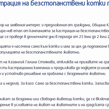
трация на безстопанствени котки 
ор на заявения интерес и предложения от граждани, Община 
зира нов етап от кампанията за кастрация на безстопанстве
е се проведе в делничните дни в периода от 25 юни до 2 юли 2
ията е насочена само към котки и има за цел да подпомогне
популацията на безстопанствените животни.
 на Казанлък Галина Стоянова, откликва на призивите на г
ести кастрационни кампании и продължава да подкрепя усилия
о и устойчиво решаване на проблема с бездомните животни.
а и неделя). За кого: Само за безстопанствени котки. Записва
рижат за бездомни или свободно живеещи котки, да се включа
рение в условията на живот на животните и на градската ср