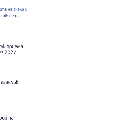
та на скеле и
готвяне на
ък приема
ез 2027
Казанлък
бой на