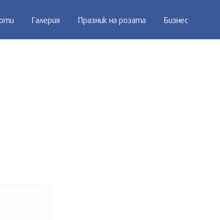
оти
Галерия
Празник на розата
Бизнес