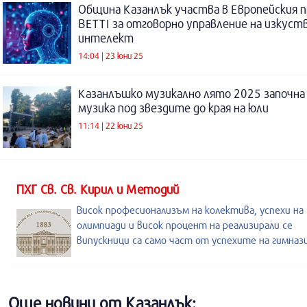
Община Казанлък участва в Европейския 
BETTI за отговорно управление на изкуст
интелект
14:04 | 23 юни 25
Казанлъшко музикално лято 2025 започна 
музика под звездите до края на юли
11:14 | 22 юни 25
ПХГ Св. Св. Кирил и Методий
Висок професионализъм на колектива, успехи на
олимпиади и висок процент на реализирали се
випускници са само част от успехите на гимназ
Още новини от Казанлък: