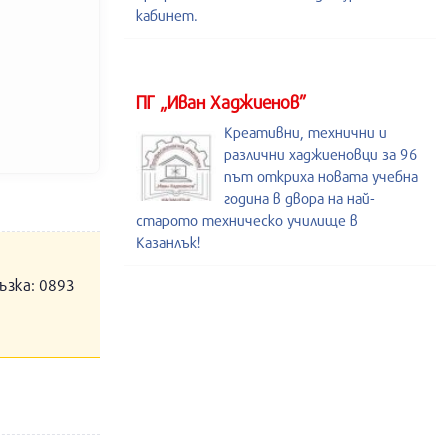
кабинет.
ПГ „Иван Хаджиенов”
Креативни, технични и
различни хаджиеновци за 96
път откриха новата учебна
година в двора на най-
старото техническо училище в
Казанлък!
ъзка: 0893