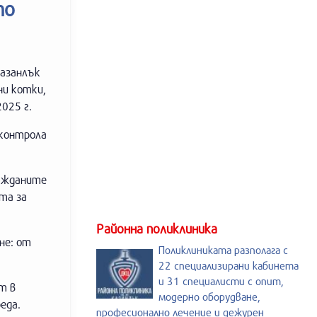
по
Казанлък
ни котки,
025 г.
 контрола
ражданите
та за
Районна поликлиника
не: от
Поликлиниката разполага с
22 специализирани кабинета
и 31 специалисти с опит,
т в
модерно оборудване,
еда.
професионално лечение и дежурен