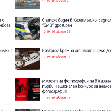
10:15 | 05 август 26
 с
Спипаха водач в Казанлъшко, седнал
инбоаз
“БМВ“ дрогиран
10:19 | 05 август 26
нлък с
Разкриха кражба от имот в село Д
10:19 | 05 август 26
Музеят на фотографията в Казанл
първи Национален конкурс за анало
фотография
13:14 | 05 август 26