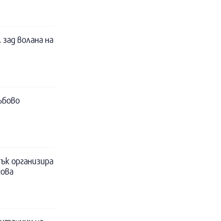
 зад волана на
ъбово
ък организира
гова