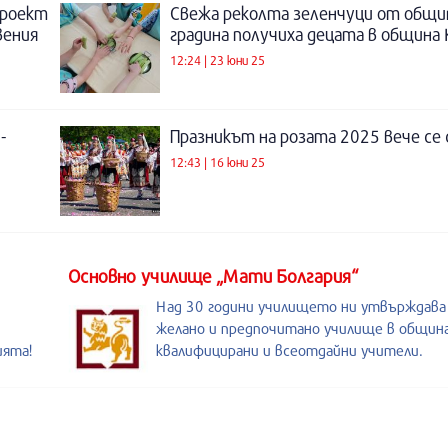
проект
Свежа реколта зеленчуци от общи
вения
градина получиха децата в община 
12:24 | 23 юни 25
-
Празникът на розата 2025 вече се
12:43 | 16 юни 25
Основно училище „Мати Болгария“
Над 30 години училището ни утвърждава
желано и предпочитано училище в община
ията!
квалифицирани и всеотдайни учители.