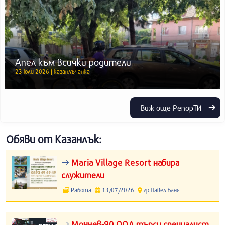
Апел към всички родители
23 юли 2026 | казанлъчанка
Виж още РепорТИ
Обяви от Казанлък:
Maria Village Resort набира
служители
Работа
13/07/2026
гр.Павел Баня
Мончев-90 ООД търси специалист