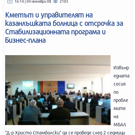
16:14 | 04 ноември 08
2103
Кметът и управителят на
казанлъшката болница с отсрочка за
Стабилизационната програма и
Бизнес-плана
Извънр
едната
сесия
по
пробле
мите
на
МБАЛ
"Д-р Христо Стамболски" да се проведе след 2 седмици