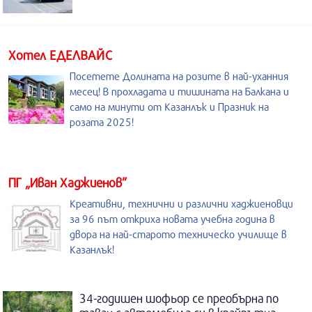
Хотел ЕДЕЛВАЙС
Посетете Долината на розите в най-уханния
месец! В прохладата и тишината на Балкана и
само на минути от Казанлък и Празник на
розата 2025!
ПГ „Иван Хаджиенов”
Креативни, технични и различни хаджиеновци
за 96 път откриха новата учебна година в
двора на най-старото техническо училище в
Казанлък!
34-годишен шофьор се преобърна по