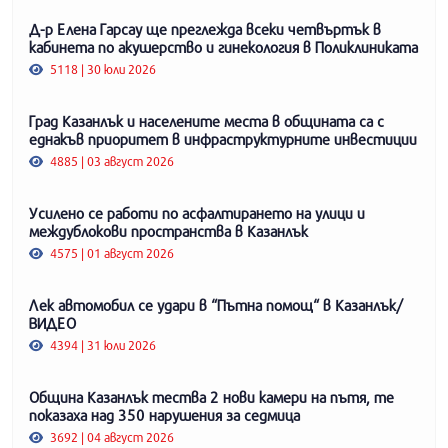
Д-р Елена Гарсау ще преглежда всеки четвъртък в
кабинета по акушерство и гинекология в Поликлиниката
5118 | 30 юли 2026
Град Казанлък и населените места в общината са с
еднакъв приоритет в инфраструктурните инвестиции
4885 | 03 август 2026
Усилено се работи по асфалтирането на улици и
междублокови пространства в Казанлък
4575 | 01 август 2026
Лек автомобил се удари в “Пътна помощ“ в Казанлък/
ВИДЕО
4394 | 31 юли 2026
Община Казанлък тества 2 нови камери на пътя, те
показаха над 350 нарушения за седмица
3692 | 04 август 2026