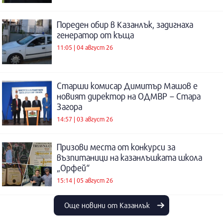
Пореден обир в Казанлък, задигнаха
генератор от къща
11:05 | 04 август 26
Старши комисар Димитър Машов е
новият директор на ОДМВР – Стара
Загора
14:57 | 03 август 26
Призови места от конкурси за
възпитаници на казанлъшката школа
„Орфей“
15:14 | 05 август 26
Още новини от Казанлък