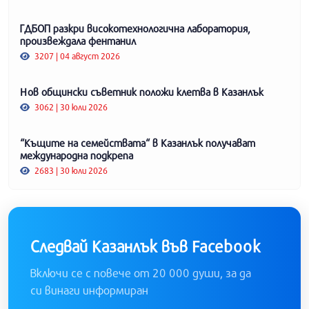
ГДБОП разкри високотехнологична лаборатория,
произвеждала фентанил
3207 | 04 август 2026
Нов общински съветник положи клетва в Казанлък
3062 | 30 юли 2026
“Къщите на семействата“ в Казанлък получават
международна подкрепа
2683 | 30 юли 2026
Следвай Казанлък във Facebook
Включи се с повече от 20 000 души, за да
си винаги информиран