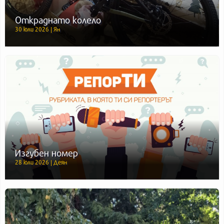
Откраднато колело
30 юли 2026 | Ян
Изгубен номер
28 юли 2026 | Деян