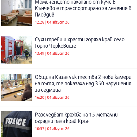
Момиченцето нахапано от куче в
Кънчево е транспортирано за лечение в
Пловдив
12:28 | 04 август 26
Сухи треви и храсти горяха край село
Горно Черковище
13:49 | 04 август 26
Община Казанлък тества 2 нови камери
на пътя, те показаха над 350 нарушения
за седмица
16:20 | 04 август 26
Разследват кражба на 15 метални
оградни пана край Крън
10:57 | 04 август 26