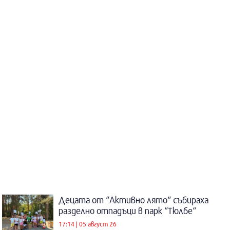
Децата от “Активно лято“ събираха
разделно отпадъци в парк “Тюлбе“
17:14 | 05 август 26