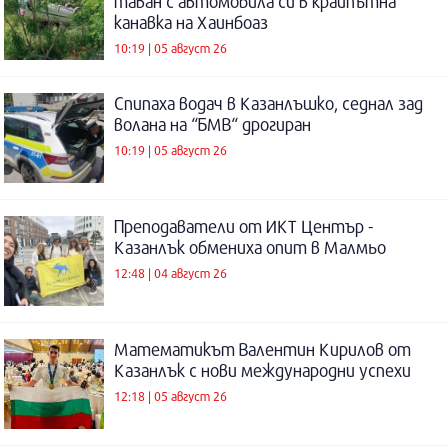
таван с автомобила си в крайпътна
канавка на Хаинбоаз
10:19 | 05 август 26
Спипаха водач в Казанлъшко, седнал зад
волана на “БМВ“ дрогиран
10:19 | 05 август 26
Преподаватели от ИКТ Център -
Казанлък обмениха опит в Малмьо
12:48 | 04 август 26
Математикът Валентин Кирилов от
Казанлък с нови международни успехи
12:18 | 05 август 26