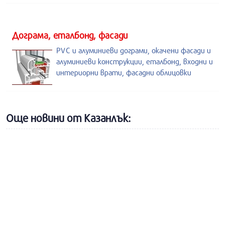
Дограма, еталбонд, фасади
PVC и алуминиеви дограми, окачени фасади и
алуминиеви конструкции, еталбонд, входни и
интериорни врати, фасадни облицовки
Още новини от Казанлък: