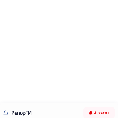
РепорТИ
Изпрати