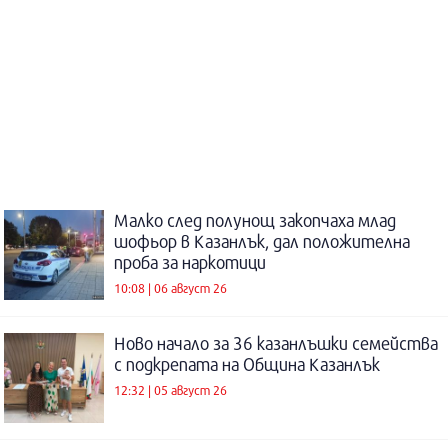
Малко след полунощ закопчаха млад
шофьор в Казанлък, дал положителна
проба за наркотици
10:08 | 06 август 26
Ново начало за 36 казанлъшки семейства
с подкрепата на Община Казанлък
12:32 | 05 август 26