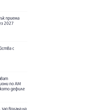
ък приема
ез 2027
йства с
ават
иони по АМ
ското дефиле
 зад волана на