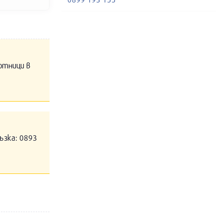
отници в
ъзка: 0893