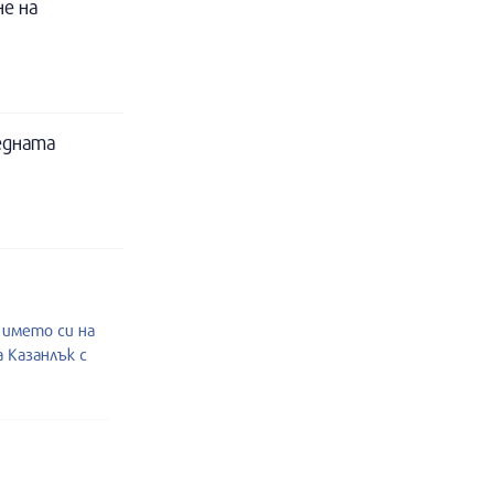
е на
едната
 името си на
 Казанлък с