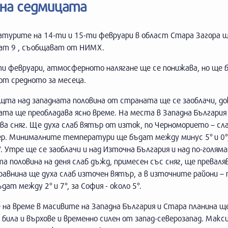
 на седмицата
атурите на 14-ти и 15-ти февруари в област Стара Загора 
ат 9 , съобщават от НИМХ.
и февруари, атмосферното налягане ще се понижава, но ще б
от средното за месеца.
ощта над западната половина от страната ще се заоблачи, д
та ще преобладава ясно време. На места в Западна България
ва сняг. Ще духа слаб вятър от изток, по Черноморието – сл
ер. Минималните температури ще бъдат между минус 5° и 0°,
3°. Утре ще се заоблачи и над Източна България и над по-голя
 половина на деня слаб дъжд, примесен със сняг, ще преваля
равнина ще духа слаб източен вятър, а в източните райони –
т между 2° и 7°, за София - около 5°.
 на време в масивите на Западна България и Стара планина щ
е била и върхове и временно силен от запад-северозапад. Мак