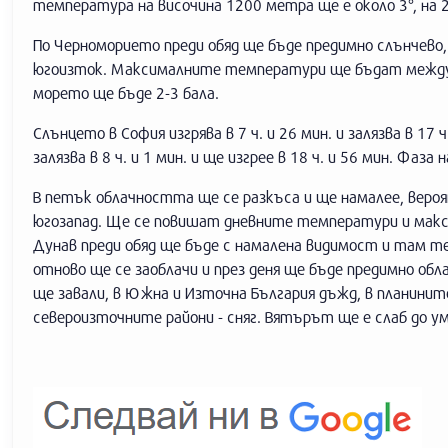
температура на височина 1200 метра ще е около 3°, на 2
По Черноморието преди обяд ще бъде предимно слънчево, 
югоизток. Максималните температури ще бъдат между 5°
морето ще бъде 2-3 бала.
Слънцето в София изгрява в 7 ч. и 26 мин. и залязва в 17
залязва в 8 ч. и 1 мин. и ще изгрее в 18 ч. и 56 мин. Фаза
В петък облачността ще се разкъса и ще намалее, вероя
югозапад. Ще се повишат дневните температури и макси
Дунав преди обяд ще бъде с намалена видимост и там 
отново ще се заоблачи и през деня ще бъде предимно обла
ще завали, в Южна и Източна България дъжд, в планините
североизточните райони - сняг. Вятърът ще е слаб до у