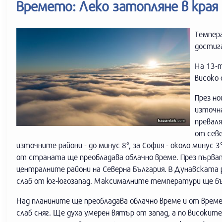
Времето: Леко затопляне в края
Темпер
достиг
На 13-т
високо 
През н
източна
преваля
от сев
източните райони - до минус 8°, за София - около минус 
от страната ще преобладава облачно време. През първата
централните райони на Северна България. В Дунавската 
слаб от юг-югозапад. Максималните температури ще бъда
Над планините ще преобладава облачно време и от време
слаб сняг. Ще духа умерен вятър от запад, а по високит