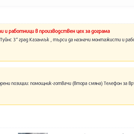
и и работници в производствен цех за дограма
Туйнс 3“ град Казанлък , търси да назначи монтажисти и раб
орени позиции: помощник-готвачи (втора смяна) Телефон за вр