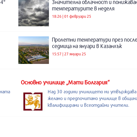
4°
Значителна облачност и понижаван
температурите в неделя
18:26 | 01 февруари 25
Пролетни температури през посл
седмица на януари в Казанлък
15:57 | 27 януари 25
Основно училище „Мати Болгария“
ената
Над 30 години училището ни утвърждава
желано и предпочитано училище в община
квалифицирани и всеотдайни учители.