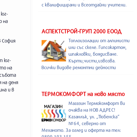
с квалифицирани и всеотдайни учители.
 юг-
о на
АСПЕКТСТРОЙ-ГРУП 2000 ЕООД
в София
Топлоизолации от алпинисти
или със скеле. Гипсокартон,
шпакловки, боядисване.
т юг-
Кърти,чисти,извозва.
ето на
Всички видове ремонтни дейности
 събота
 на деня
ина и в
ТЕРМОКОМФОРТ на ново място
Магазин Термокомфорт ви
очаква на НОВ АДРЕС!
Казанлък, ул. „Тюбенска“
№64, северно от
Механото. За оглед и оферта на тел:
0899 193 155