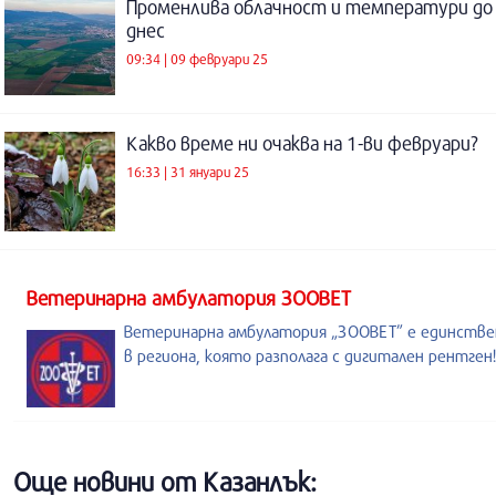
Променлива облачност и температури до 
днес
09:34 | 09 февруари 25
Какво време ни очаква на 1-ви февруари?
16:33 | 31 януари 25
Ветеринарна амбулатория ЗООВЕТ
Ветеринарна амбулатория „ЗООВЕТ” е единств
в региона, която разполага с дигитален рентген!
Още новини от Казанлък: