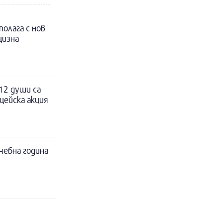
полага с нов
цизна
12 души са
цейска акция
чебна година