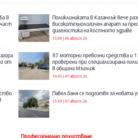
ба в
Поликлиниката в Казанлък вече раз
 част
високотехнологичен апарат за пре
диагностика на костното здраве
15:09 | 06 август 26
Загора
87 моторни превозни средства и 1
щи от
проверени при специализирана поли
в община Мъглиж
10:45 | 07 август 26
нство
Павел баня се подготвя за новата у
в
15:59 | 07 август 26
Професионално почистване