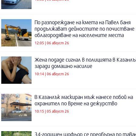
По разпореждане на кмета на Павел баня
продължават дейностите по почистване 
облагородяване на населените места
12:05 | 06 август 26
Жена подаде сигнал в полицията в Казанлъ
заради домашно насилие
10:14 | 06 август 26
В Казанлък маскиран мъж нанесе побой на
охранител по време на дежурство
10:15 | 05 август 26
34-годишен шофьор се преобърна по таван