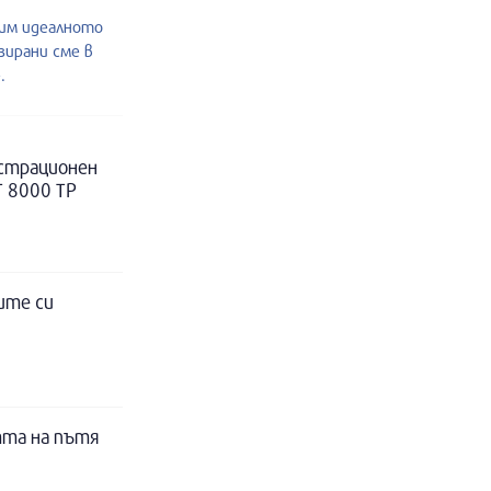
им идеалното
зирани сме в
.
истрационен
Т 8000 ТР
ите си
тта на пътя