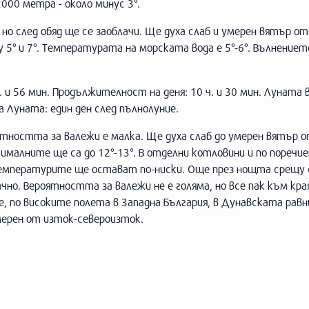
000 метра - около минус 3°.
но след обяд ще се заоблачи. Ще духа слаб и умерен вятър от
 и 7°. Температурата на морската вода е 5°-6°. Вълнениет
 ч. и 56 мин. Продължителност на деня: 10 ч. и 30 мин. Луната 
 на Луната: един ден след пълнолуние.
тността за валежи е малка. Ще духа слаб до умерен вятър о
малните ще са до 12°-13°. В отделни котловини и по поречи
температурите ще остават по-ниски. Още през нощта срещу
чно. Вероятността за валежи не е голяма, но все пак към края
, по високите полета в Западна България, в Дунавската равн
мерен от изток-североизток.