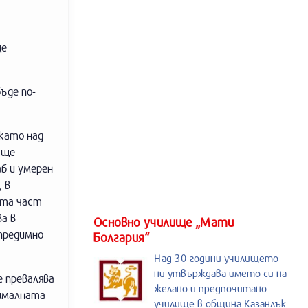
ще
ъде по-
окато над
 ще
аб и умерен
 в
мата част
ва в
Основно училище „Мати
 предимно
Болгария“
Над 30 години училището
ни утвърждава името си на
е превалява
желано и предпочитано
сималната
училище в община Казанлък