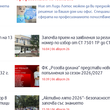
инета
Ние от Лиди Лотос можем да Ви предлож
решение за вашия дом или офис. Специали
сферата на професионалното почистване
 на 13
Започва прием на заявления за рег
номер по избор от СТ 7501 ТР до С
16:04 | 06 август 26
ФК „Розова долина“ представи нов
32 г.
попълнения за сезон 2026/2027
10:39 | 06 август 26
ор в
„Активно лято 2026“- безопаснос
отици
започва със знанието
15:39 | 06 август 26