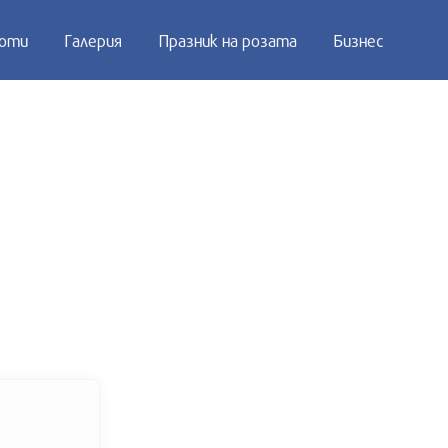
оти
Галерия
Празник на розата
Бизнес