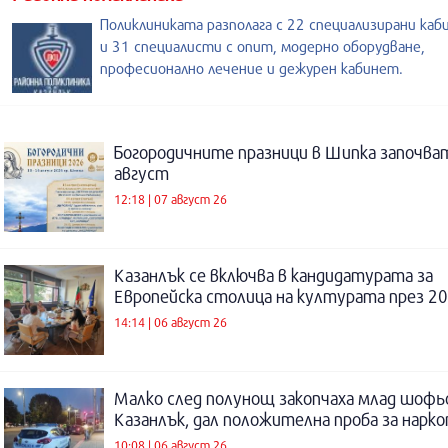
Поликлиниката разполага с 22 специализирани каб
и 31 специалисти с опит, модерно оборудване,
професионално лечение и дежурен кабинет.
Богородичните празници в Шипка започват
август
12:18 | 07 август 26
Казанлък се включва в кандидатурата за
Европейска столица на културата през 20
14:14 | 06 август 26
Малко след полунощ закопчаха млад шофь
Казанлък, дал положителна проба за нарк
10:08 | 06 август 26