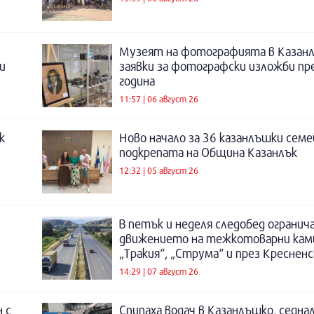
Музеят на фотографията в Казанл
и
заявки за фотографски изложби пр
година
11:57 | 06 август 26
к
Ново начало за 36 казанлъшки семе
подкрепата на Община Казанлък
12:32 | 05 август 26
В петък и неделя следобед огранич
движението на тежкотоварни кам
„Тракия“, „Струма“ и през Креснен
14:29 | 07 август 26
 с
Спипаха водач в Казанлъшко, седнал