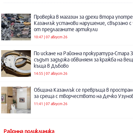
Проверка в магазин за дрехи втора употре
Казанлък установи нарушение, свързано с
от предлаганите артикули
10:47 | 07 август 26
По искане на Районна прокуратура-Стара 
съдът задържа обвиняем за кражба на ве
къща в Дъбово
14:55 | 07 август 26
Община Казанлък се превръща в простра
за среща с творчеството на Дечко Узуно
11:41 | 07 август 26
Районна поликлиника