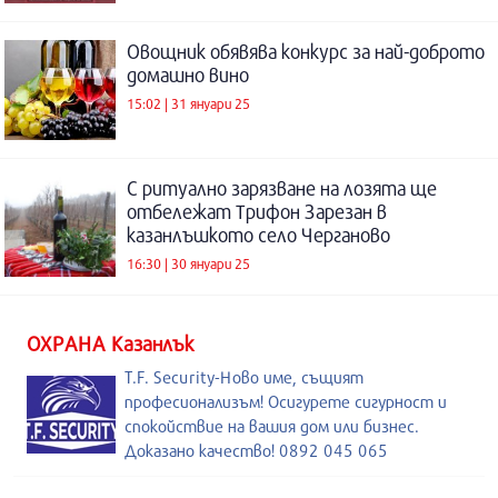
Овощник обявява конкурс за най-доброто
домашно вино
15:02 | 31 януари 25
С ритуално зарязване на лозята ще
отбележат Трифон Зарезан в
казанлъшкото село Черганово
16:30 | 30 януари 25
ОХРАНА Казанлък
T.F. Security-Ново име, същият
професионализъм! Осигурете сигурност и
спокойствие на вашия дом или бизнес.
Доказано качество! 0892 045 065