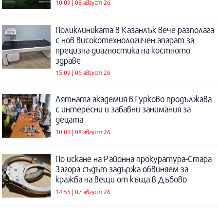
10:09 | 08 август 26
Поликлиниката в Казанлък вече разполага
с нов високотехнологичен апарат за
прецизна диагностика на костното
здраве
15:09 | 06 август 26
Лятната академия в Гурково продължава
с интересни и забавни занимания за
децата
10:01 | 08 август 26
По искане на Районна прокуратура-Стара
Загора съдът задържа обвиняем за
кражба на вещи от къща в Дъбово
14:55 | 07 август 26