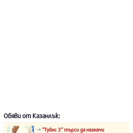
Обяви от Казанлък:
“Туйнс 3“ търси да назначи