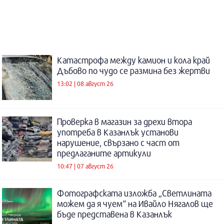
Катастрофа между камион и кола край
Дъбово по чудо се размина без жертви
13:02 | 08 август 26
Проверка в магазин за дрехи втора
употреба в Казанлък установи
нарушение, свързано с част от
предлаганите артикули
10:47 | 07 август 26
Фотографската изложба „Светлината
можем да я чуем“ на Ивайло Нягалов ще
бъде представена в Казанлък