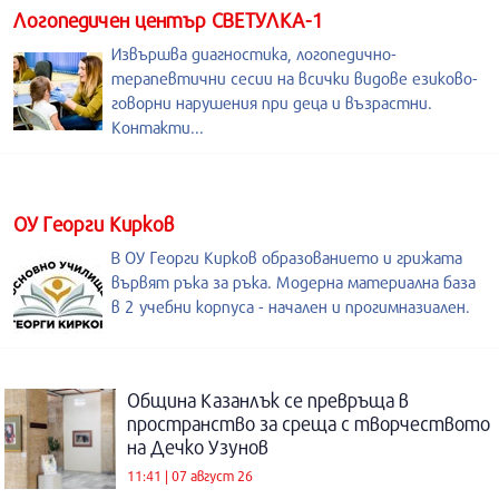
Логопедичен център СВЕТУЛКА-1
Извършва диагностика, логопедично-
терапевтични сесии на всички видове езиково-
говорни нарушения при деца и възрастни.
Контакти...
ОУ Георги Кирков
В ОУ Георги Кирков образованието и грижата
вървят ръка за ръка. Модерна материална база
в 2 учебни корпуса - начален и прогимназиален.
Община Казанлък се превръща в
пространство за среща с творчеството
на Дечко Узунов
11:41 | 07 август 26