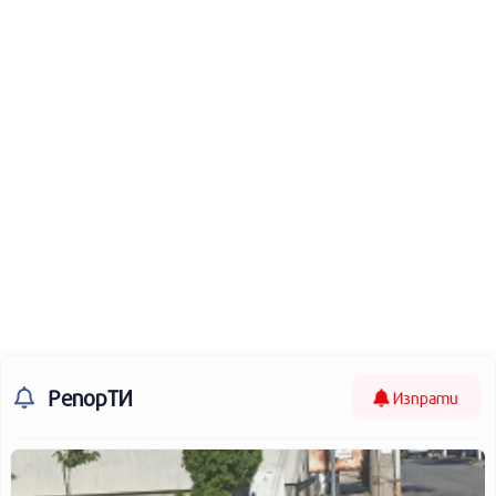
РепорТИ
Изпрати