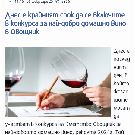
11:46 | 06 февруари 25
2356
Днес е крайният срок да се включите
в конкурса за най-добро домашно вино
в Овощник
Днес е
послед
ният
ден, в
който
желае
щите
могат
да
участват в конкурса на Кметство Овощник за
най-доброто домашно вино, реколта 2024г. Той