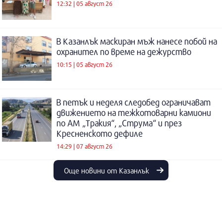
12:32 | 05 август 26
В Казанлък маскиран мъж нанесе побой на
охранител по време на дежурство
10:15 | 05 август 26
В петък и неделя следобед ограничават
движението на тежкотоварни камиони
по АМ „Тракия“, „Струма“ и през
Кресненското дефиле
14:29 | 07 август 26
Още новини от Казанлък