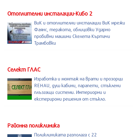
Отоплителни инсталации-Кибо 2
ВиК и отоплителни инсталации ВиК мрежи
Фаянс, теракота, облицовки Ударно
пробивни машини Скелета Къртачи
Трамбовки
Селект ГЛАС
Изработка и монтаж на врати и прозорци
REHAU, душ кабини, парапети, стъклени
плъзгащи системи. Интериорни и
екстерирони решения от стъкло.
Районна поликлиника
Поликлиниката разполага с 22