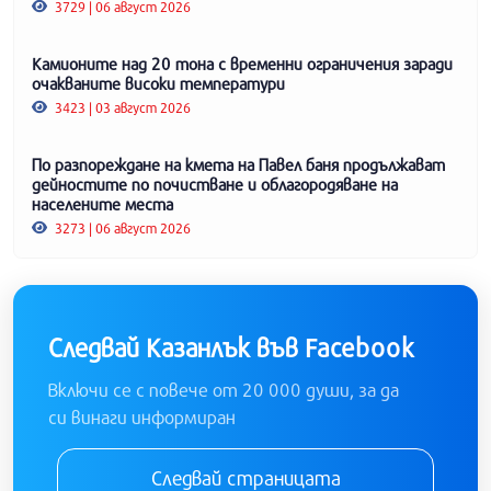
3729 | 06 август 2026
Камионите над 20 тона с временни ограничения заради
очакваните високи температури
3423 | 03 август 2026
По разпореждане на кмета на Павел баня продължават
дейностите по почистване и облагородяване на
населените места
3273 | 06 август 2026
Следвай Казанлък във Facebook
Включи се с повече от 20 000 души, за да
си винаги информиран
Следвай страницата