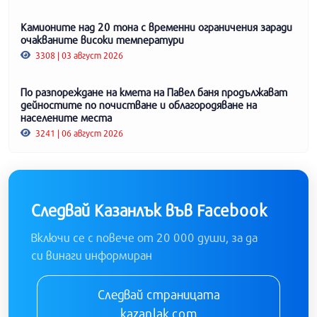
Камионите над 20 тона с временни ограничения заради
очакваните високи температури
3308 | 03 август 2026
По разпореждане на кмета на Павел баня продължават
дейностите по почистване и облагородяване на
населените места
3241 | 06 август 2026
Следвай Казанлък във Facebook
Включи се с повече от 20 000 души, за да
си винаги информиран
Следвай страницата
kazanlak.com