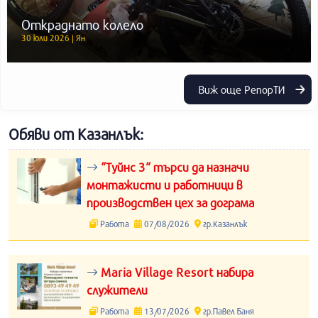
Откраднато колело
30 юли 2026 | Ян
Виж още РепорТИ
Обяви от Казанлък:
“Туйнс 3“ търси да назначи
монтажисти и работници в
производствен цех за дограма
Работа
07/08/2026
гр.Казанлък
Maria Village Resort набира
служители
Работа
13/07/2026
гр.Павел Баня