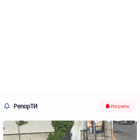
РепорТИ
Изпрати