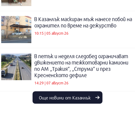
В Казанлък маскиран мъж нанесе побой на
охранител по време на дежурство
10:15 | 05 август 26
В петък и неделя следобед ограничават
движението на тежкотоварни камиони
по АМ „Тракия“, „Струма“ и през
Кресненското дефиле
14:29 | 07 август 26
Още новини от Казанлък