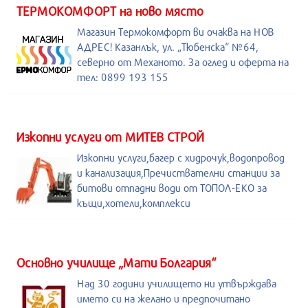
ТЕРМОКОМФОРТ на ново място
Магазин Термокомфорт ви очаква на НОВ
АДРЕС! Казанлък, ул. „Тюбенска“ №64,
северно от Механото. За оглед и оферта на
тел: 0899 193 155
Изкопни услуги от МИТЕВ СТРОЙ
Изкопни услуги,багер с хидрочук,водопровод
и канализация,Пречиствателни станции за
битови отпадни води от ТОПОЛ-ЕКО за
къщи,хотели,комплекси
Основно училище „Мати Болгария“
Над 30 години училището ни утвърждава
името си на желано и предпочитано