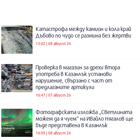
Катастрофа между камион и кола край
Дъбово по чудо се размина без жертви
13:02 | 08 август 26
Проверка в магазин за дрехи втора
употреба в Казанлък установи
нарушение, свързано с част от
предлаганите артикули
10:47 | 07 август 26
Фотографската изложба „Светлината
можем да я чуем“ на Ивайло Нягалов ще
бъде представена в Казанлък
10:09 | 08 август 26