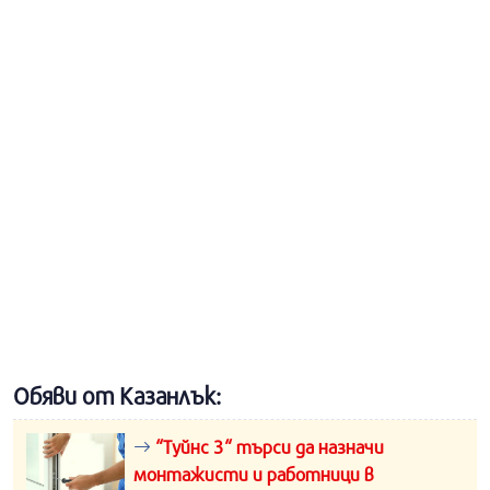
Обяви от Казанлък:
“Туйнс 3“ търси да назначи
монтажисти и работници в