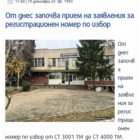
11:40 | 19 декември 24
1993
От днес започва прием на заявления за
регистрационен номер по избор
От
днес
започв
а
прием
на
заявле
ния за
регис
траци
онен
номер по избор от СТ 3001 ТМ до СТ 4000 ТМ.