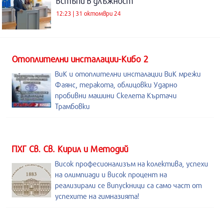
встъпи в длъжност
12:23 | 31 октомври 24
Отоплителни инсталации-Кибо 2
ВиК и отоплителни инсталации ВиК мрежи
Фаянс, теракота, облицовки Ударно
пробивни машини Скелета Къртачи
Трамбовки
ПХГ Св. Св. Кирил и Методий
Висок професионализъм на колектива, успехи
на олимпиади и висок процент на
реализирали се випускници са само част от
успехите на гимназията!