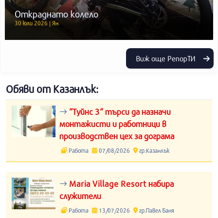
Откраднато колело
30 юли 2026 | Ян
Виж още РепорТИ
Обяви от Казанлък:
“Туйнс 3“ търси да назначи
монтажисти и работници в
производствен цех за дограма
Работа
07/08/2026
гр.Казанлък
Maria Village Resort набира
служители
Работа
13/07/2026
гр.Павел Баня