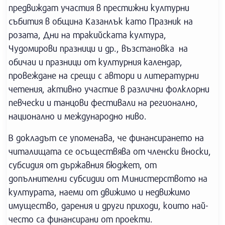
предвиждат участия в престижни културни
събития в община Казанлък като Празник на
розата, Дни на тракийската култура,
Чудомирови празници и др., възстановка на
обичаи и празници от културния календар,
провеждане на срещи с автори и литературни
четения, активно участие в различни фолклорни
певчески и танцови фестивали на регионално,
национално и международно ниво.
В докладът се упоменава, че финансирането на
читалищата се осъществява от членски вноски,
субсидия от държавния бюджет, от
допълнителни субсидии от Министерството на
културата, наеми от движимо и недвижимо
имущество, дарения и други приходи, които най-
често са финансирани от проекти.