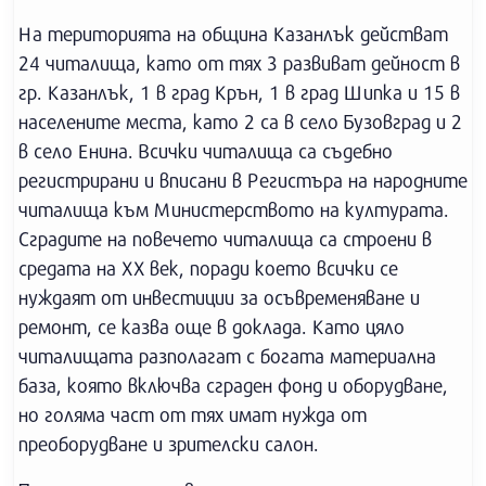
На територията на община Казанлък действат
24 читалища, като от тях 3 развиват дейност в
гр. Казанлък, 1 в град Крън, 1 в град Шипка и 15 в
населените места, като 2 са в село Бузовград и 2
в село Енина. Всички читалища са съдебно
регистрирани и вписани в Регистъра на народните
читалища към Министерството на културата.
Сградите на повечето читалища са строени в
средата на XX век, поради което всички се
нуждаят от инвестиции за осъвременяване и
ремонт, се казва още в доклада. Като цяло
читалищата разполагат с богата материална
база, която включва сграден фонд и оборудване,
но голяма част от тях имат нужда от
преоборудване и зрителски салон.