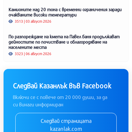
Камионите над 20 тона с временни ограничения заради
очакваните високи температури
3513 | 03 август 2026
По разпореждане на кмета на Павел баня продължават
дейностите по почистване и облагородяване на
населените места
3323 | 06 август 2026
Следвай Казанлък във Facebook
Включи се с повече от 20 000 души, за да
си винаги информиран
Следвай страницата
kazanlak.com