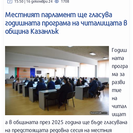
15:50 | 16 декември 24
1708
Местният парламент ще гласува
годишната програма на читалищата в
община Казанлък
Годиш
ната
програ
ма за
разви
тие
на
читал
ищат
а в общината през 2025 година ще бъде гласувана
на предстоящата редовна сесия на местния