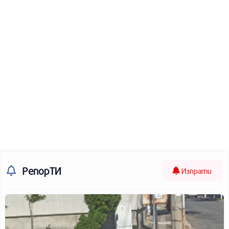
РепорТИ
Изпрати