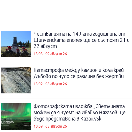
Честванията на 149-ата годишнина от
Шипченската епопея ще се състоят 21 и
22 август
13:03 | 09 август 26
Катастрофа между камион и кола край
Дъбово по чудо се размина без жертви
13:02 | 08 август 26
Фотографската изложба „Светлината
можем да я чуем“ на Ивайло Нягалов ще
бъде представена в Казанлък
10:09 | 08 август 26