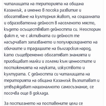
читалищата на територията на община
Казанлък, а именно в посока развитие и
обогатяване на културния живот, на социалната
и образователна дейност в населеното място,
където осъществяват дейността си. Неоспорим
факт е, че с активната си дейност те
насърчават запазването и популяризирането на
обичаите и традициите на българския народ,
като същевременно обогатяват знанията и
приобщават малки и големи към ценностите и
постиженията на науката, изкуството и
културата. С дейността си читалищата на
територията на община Казанлък възпитават и
утвърждават националното самосъзнание, се
посочва още в доклада.
За постигането на поставените цели се