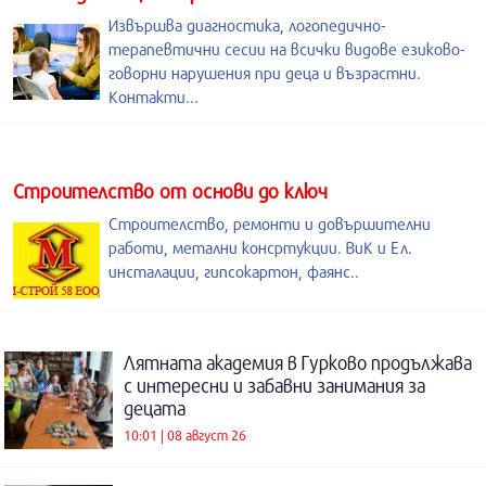
Извършва диагностика, логопедично-
терапевтични сесии на всички видове езиково-
говорни нарушения при деца и възрастни.
Контакти...
Строителство от основи до ключ
Строителство, ремонти и довършителни
работи, метални консртукции. ВиК и Ел.
инсталации, гипсокартон, фаянс..
Лятната академия в Гурково продължава
с интересни и забавни занимания за
децата
10:01 | 08 август 26