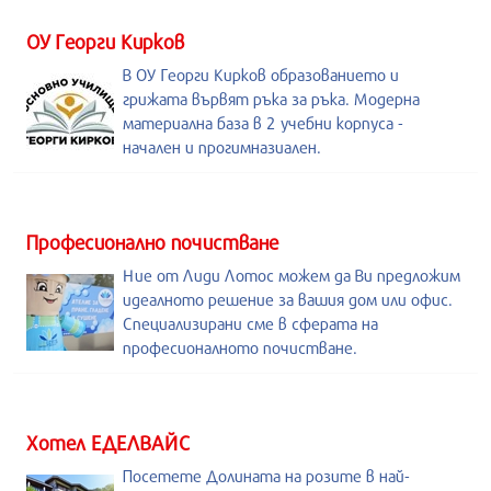
ОУ Георги Кирков
В ОУ Георги Кирков образованието и
грижата вървят ръка за ръка. Модерна
материална база в 2 учебни корпуса -
начален и прогимназиален.
Професионално почистване
Ние от Лиди Лотос можем да Ви предложим
идеалното решение за вашия дом или офис.
Специализирани сме в сферата на
професионалното почистване.
Хотел ЕДЕЛВАЙС
Посетете Долината на розите в най-