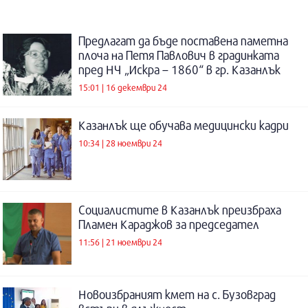
Предлагат да бъде поставена паметна
плоча на Петя Павлович в градинката
пред НЧ „Искра – 1860“ в гр. Казанлък
15:01 | 16 декември 24
Казанлък ще обучава медицински кадри
10:34 | 28 ноември 24
Социалистите в Казанлък преизбраха
Пламен Караджов за председател
11:56 | 21 ноември 24
Новоизбраният кмет на с. Бузовград