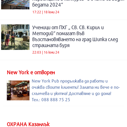
бедата 2024“
17:22 | 18 юни 24
Ученици от ПХГ „ Св. Св. Кирил и
Методий“ помагат във
възстановяването на град Шипка след
страшната буря
22:03 | 16 юни 24
New York е отворен
New York Pub продължава да работи и
очаква своите клиенти! Залата ни вече е по-
слънчева и уютна! Доставяме и до дома!
Тел.: 088 888 75 25
ОХРАНА Казанлък