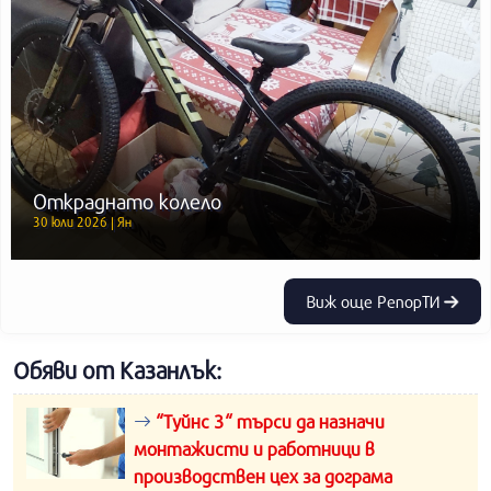
Откраднато колело
30 юли 2026 | Ян
Виж още РепорТИ
Обяви от Казанлък:
“Туйнс 3“ търси да назначи
монтажисти и работници в
производствен цех за дограма