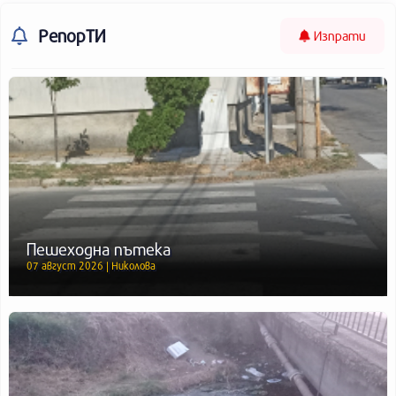
РепорТИ
Изпрати
Пешеходна пътека
07 август 2026 | Николова