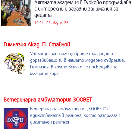
Лятната академия в Гурково продължава
с интересни и забавни занимания за
децата
10:01 | 08 август 26
Гимназия Акад. П. Стайнов
Училище, запазило добрите традиции и
доразвиващо ги в нашето модерно съвремие.
Гимназия, в която всичко се посвещава на
младите хора.
Ветеринарна амбулатория ЗООВЕТ
Ветеринарна амбулатория „ЗООВЕТ” е
единствената в региона, която разполага с
дигитален рентген!