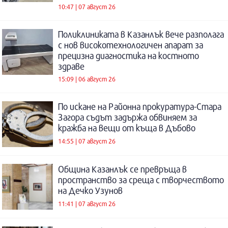
10:47 | 07 август 26
Поликлиниката в Казанлък вече разполага
с нов високотехнологичен апарат за
прецизна диагностика на костното
здраве
15:09 | 06 август 26
По искане на Районна прокуратура-Стара
Загора съдът задържа обвиняем за
кражба на вещи от къща в Дъбово
14:55 | 07 август 26
Община Казанлък се превръща в
пространство за среща с творчеството
на Дечко Узунов
11:41 | 07 август 26