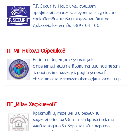
T.F. Security-Ново име, същият
професионализъм! Осигурете сигурност и
спокойствие на вашия дом или бизнес.
Доказано качество! 0892 045 065
ППМГ Никола Обрешков
Едно от водещите училища в
страната.Нашите възпитаници постигат
национални и международни успехи в
областта на математиката,физиката и др.
ПГ „Иван Хаджиенов”
Креативни, технични и различни
хаджиеновци за 96 път откриха новата
учебна година в двора на най-старото