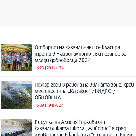
Отборът на казанлъчани се класира
трети в Националното състезание за
млади доброволци 2024
16:23 | 20 юни 24
Пожар гори в района на вилната зона, край
местността „Каракос“ / ВИДЕО /
ОБНОВЕНА
15:39 | 19 юни 24
Рисунка на Алисия Гъркова от
казанлъшката школа „Живопис“ е сред
първенците в конкурса “С очите си видях