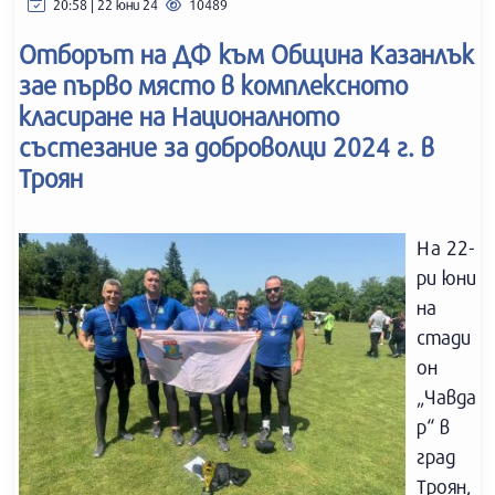
20:58 | 22 юни 24
10489
Отборът на ДФ към Община Казанлък
зае първо място в комплексното
класиране на Националното
състезание за доброволци 2024 г. в
Троян
На 22-
ри юни
на
стади
он
„Чавда
р“ в
град
Троян,