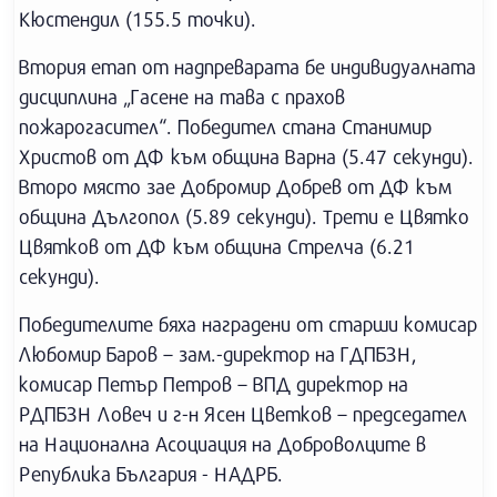
Кюстендил (155.5 точки).
Втория етап от надпреварата бе индивидуалната
дисциплина „Гасене на тава с прахов
пожарогасител“. Победител стана Станимир
Христов от ДФ към община Варна (5.47 секунди).
Второ място зае Добромир Добрев от ДФ към
община Дългопол (5.89 секунди). Трети е Цвятко
Цвятков от ДФ към община Стрелча (6.21
секунди).
Победителите бяха наградени от старши комисар
Любомир Баров – зам.-директор на ГДПБЗН,
комисар Петър Петров – ВПД директор на
РДПБЗН Ловеч и г-н Ясен Цветков – председател
на Национална Асоциация на Доброволците в
Република България - НАДРБ.