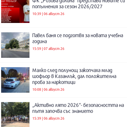
ФК „Розова долина“ представи новите си
попълнения за сезон 2026/2027
10:39 | 06 август 26
Павел баня се подготвя за новата учебна
година
15:59 | 07 август 26
Малко след полунощ закопчаха млад
шофьор в Казанлък, дал положителна
проба за наркотици
10:08 | 06 август 26
„Активно лято 2026“- безопасността на
пътя започва със знанието
15:39 | 06 август 26