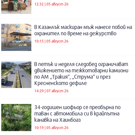
12:32 | 05 август 26
В Казанлък маскиран мъж нанесе побой на
охранител по време на дежурство
10:15 | 05 август 26
В петък и неделя следобед ограничават
движението на тежкотоварни камиони
по АМ „Тракия“, „Струма“ и през
Кресненското дефиле
14:29 | 07 август 26
34-годишен шофьор се преобърна по
таван с автомобила си в крайпътна
канавка на Хаинбоаз
10:19 | 05 август 26