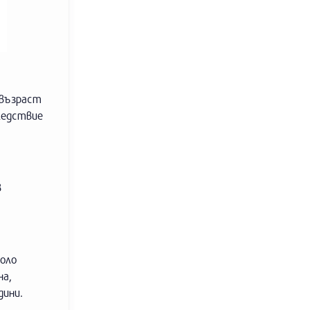
 възраст
ледствие
в
коло
на,
дини.