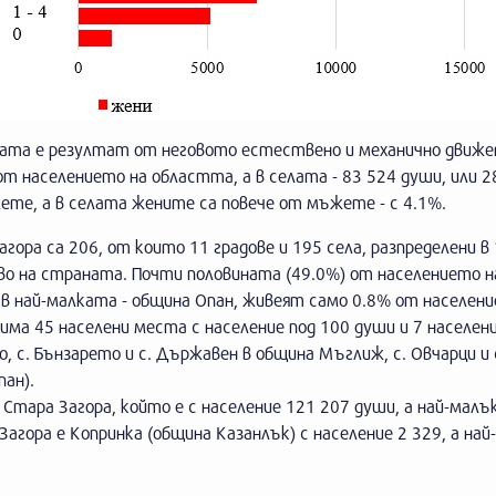
ата е резултат от неговото естествено и механично движен
от населението на областта, а в селата - 83 524 души, или 2
ете, a в селата жените са повече от мъжете - с 4.1%.
гора са 206, от които 11 градове и 195 села, разпределени в
 на страната. Почти половината (49.0%) от населението н
 в най-малката - община Опан, живеят само 0.8% от населени
има 45 населени места с население под 100 души и 7 населен
о, с. Бънзарето и с. Държавен в община Мъглиж, с. Овчарци и 
пан).
тара Загора, който е с население 121 207 души, а най-малък 
гора е Копринка (община Казанлък) с население 2 329, а най-