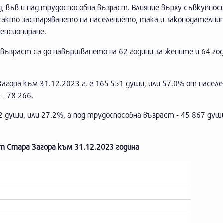
д, във и над трудоспособна възраст. Влияние върху съвкупно
 както застаряването на населението, така и законодателни
енсиониране.
 възраст са до навършването на 62 години за жените и 64 год
гора към 31.12.2023 г. е 165 551 души, или 57.0% от насел
- 78 266.
2 души, или 27.2%, а под трудоспособна възраст - 45 867 души
ст Стара Загора към 31.12.2023 година