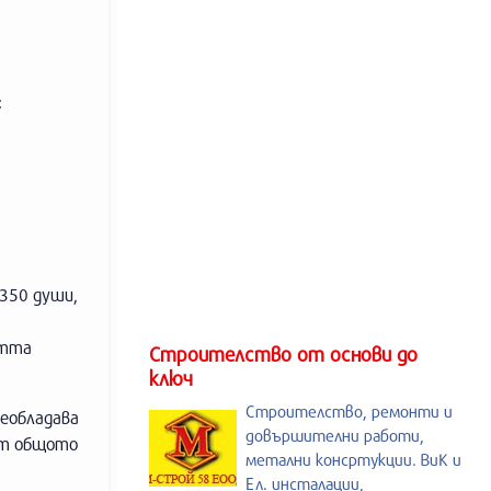
;
 350 души,
стта
Строителство от основи до
ключ
Строителство, ремонти и
реобладава
довършителни работи,
от общото
метални консртукции. ВиК и
Ел. инсталации,