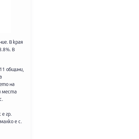
ие. В края
8.8%. В
 11 общини,
а
ето на
и места
с.
е гр.
малко е с.