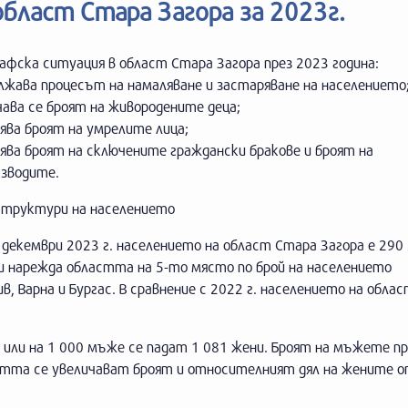
област Стара Загора за 2023г.
фска ситуация в област Стара Загора през 2023 година:
лжава процесът на намаляване и застаряване на населението
чава се броят на живородените деца;
ява броят на умрелите лица;
ява броят на сключените граждански бракове и броят на
азводите.
 структури на населението
декември 2023 г. населението на област Стара Загора е 290
 нарежда областта на 5-то място по брой на населението
, Варна и Бургас. В сравнение с 2022 г. населението на обла
, или на 1 000 мъже се падат 1 081 жени. Броят на мъжете п
астта се увеличават броят и относителният дял на жените 