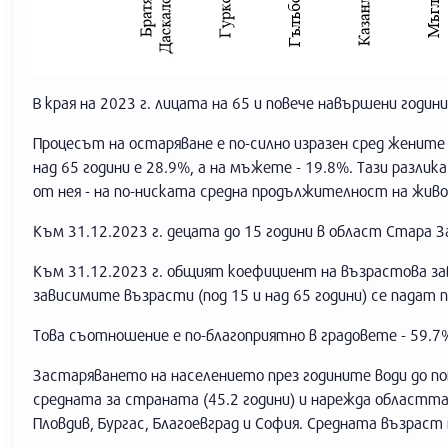
В края на 2023 г. лицата на 65 и повече навършени годин
Процесът на остаряване е по-силно изразен сред жени
над 65 години е 28.9%, а на мъжете - 19.8%. Тази разл
от нея - на по-ниската средна продължителност на живо
Към 31.12.2023 г. децата до 15 години в област Стара З
Към 31.12.2023 г. общият коефициент на възрастова зав
зависимите възрасти (под 15 и над 65 години) се падат 
Това съотношение е по-благоприятно в градовете - 59.7
Застаряването на населението през годините води до по
средната за страната (45.2 години) и нарежда областта
Пловдив, Бургас, Благоевград и София. Средната възраст 