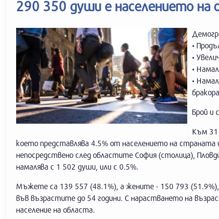
290 350 души е населението на 
Демогра
• Продъ
• Увели
• Намал
• Намал
бракор
Брой и
Към 31 
което представлява 4.5% от населението на страната и
непосредствено след областите София (столица), Пловдив
намалява с 1 502 души, или с 0.5%.
Мъжете са 139 557 (48.1%), а жените - 150 793 (51.9%)
във възрастите до 54 години. С нарастването на възр
население на областа.