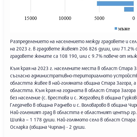
Разпределението на населението между градовете и сел
на 2023 г. в градовете живеят 206 826 души, или 71.2% 
градовете жените са 108 190, или с 9.7% повече от мъж
Към края на 2023 г. населените места в област Стара За
съгласно административно-териториалното устройство
областта живее в най-голямата община Стара Загора, а
областта. Към края на годината в област Стара Загора 
без население (с. Брестова и с. Жерговец в община Гурков
Гледачево в община Раднево и с. Воловарово в община Чир
Най-големият град в областта е областният център гр. С
Шипка – 1 178 души. Най-голямото село в област Стара За
Осларка (община Чирпан) - 2 души.