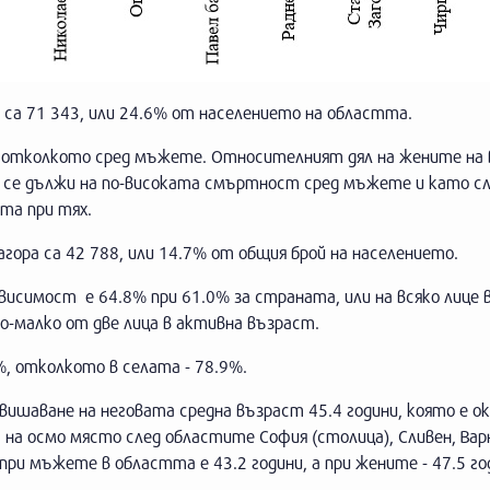
и са 71 343, или 24.6% от населението на областта.
те отколкото сред мъжете. Относителният дял на жените на
ика се дължи на по-високата смъртност сред мъжете и като с
та при тях.
агора са 42 788, или 14.7% от общия брой на населението.
исимост е 64.8% при 61.0% за страната, или на всяко лице 
по-малко от две лица в активна възраст.
%, отколкото в селата - 78.9%.
вишаване на неговата средна възраст 45.4 години, която е о
 на осмо място след областите София (столица), Сливен, Вар
при мъжете в областта е 43.2 години, а при жените - 47.5 го