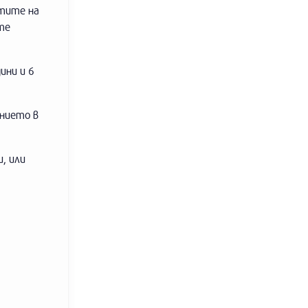
стите на
те
ини и 6
ението в
, или