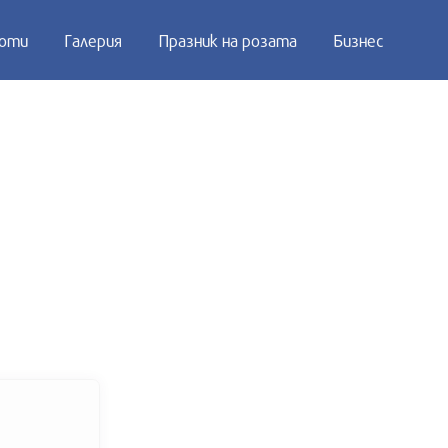
оти
Галерия
Празник на розата
Бизнес