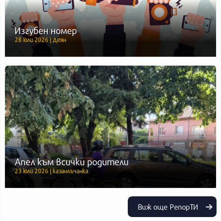
Изгубен номер
28 юли 2026 | Деян
Апел към всички родители
23 юли 2026 | казанлъчанка
Виж още РепорТИ