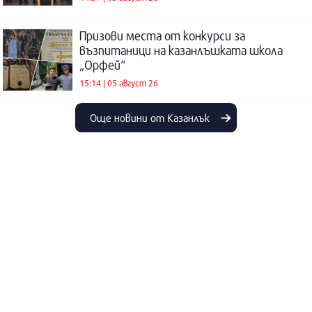
Призови места от конкурси за
възпитаници на казанлъшката школа
„Орфей“
15:14 | 05 август 26
Още новини от Казанлък