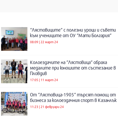
“Лястовиците“ с полезни уроци и съвети
към учениците от ОУ “Мати Болгария“
08:09 | 22 март 24
Колоездачите на “Лястовица“ обраха
медалите при юношите от състезание в
Пловдив
17:05 | 11 март 24
От “Лястовица-1905“ търсят помощ от
бизнеса за колоездачния спорт в Казанлък
11:23 | 21 февруари 24