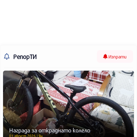
РепорТИ
Изпрати
Награда за откраднато колело
01 август 2026 | Ян