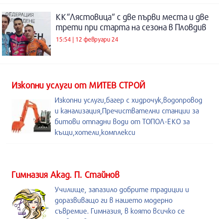
КК“Лястовица“ с две първи места и две
трети при старта на сезона в Пловдив
15:54 | 12 февруари 24
Изкопни услуги от МИТЕВ СТРОЙ
Изкопни услуги,багер с хидрочук,водопровод
и канализация,Пречиствателни станции за
битови отпадни води от ТОПОЛ-ЕКО за
къщи,хотели,комплекси
Гимназия Акад. П. Стайнов
Училище, запазило добрите традиции и
доразвиващо ги в нашето модерно
съвремие. Гимназия, в която всичко се