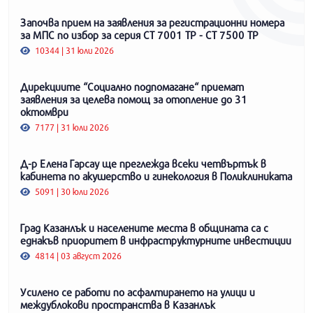
Започва прием на заявления за регистрационни номера
за МПС по избор за серия СТ 7001 ТР - СТ 7500 ТР
10344 | 31 юли 2026
Дирекциите “Социално подпомагане“ приемат
заявления за целева помощ за отопление до 31
октомври
7177 | 31 юли 2026
Д-р Елена Гарсау ще преглежда всеки четвъртък в
кабинета по акушерство и гинекология в Поликлиниката
5091 | 30 юли 2026
Град Казанлък и населените места в общината са с
еднакъв приоритет в инфраструктурните инвестиции
4814 | 03 август 2026
Усилено се работи по асфалтирането на улици и
междублокови пространства в Казанлък