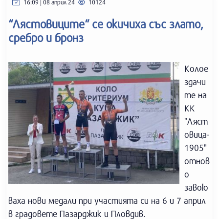
16:09 | 08 април 24
10124
“Лястовиците“ се окичиха със злато,
сребро и бронз
Колое
здачи
те на
КК
"Ляст
овица-
1905"
отнов
о
завою
ваха нови медали при участията си на 6 и 7 април
в градовете Пазарджик и Пловдив.