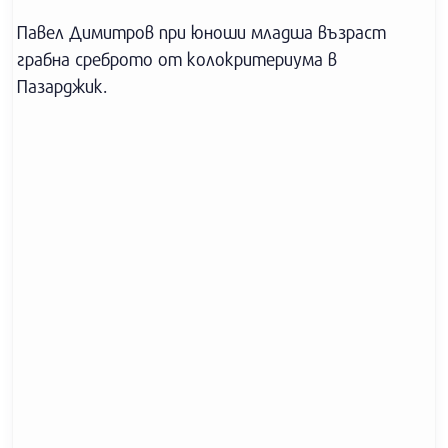
Павел Димитров при юноши младша възраст
грабна среброто от колокритериума в
Пазарджик.