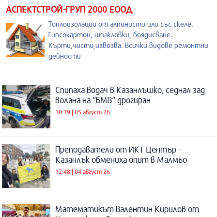
АСПЕКТСТРОЙ-ГРУП 2000 ЕООД
Топлоизолации от алпинисти или със скеле.
Гипсокартон, шпакловки, боядисване.
Кърти,чисти,извозва. Всички видове ремонтни
дейности
Спипаха водач в Казанлъшко, седнал зад
волана на “БМВ“ дрогиран
10:19 | 05 август 26
Преподаватели от ИКТ Център -
Казанлък обмениха опит в Малмьо
12:48 | 04 август 26
Математикът Валентин Кирилов от