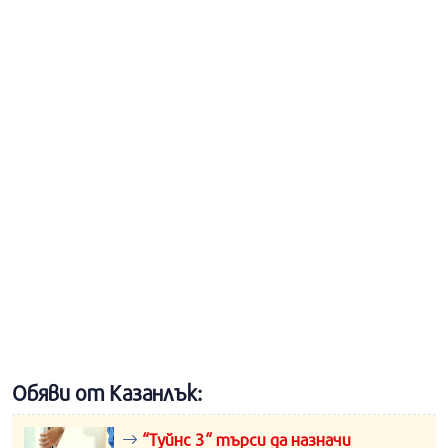
Обяви от Казанлък:
“Туйнс 3“ търси да назначи