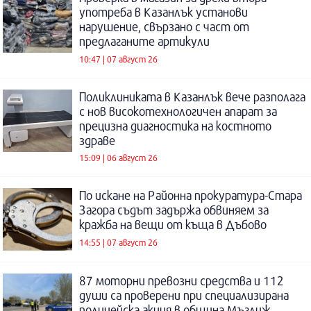
употреба в Казанлък установи
нарушение, свързано с част от
предлаганите артикули
10:47 | 07 август 26
Поликлиниката в Казанлък вече разполага
с нов високотехнологичен апарат за
прецизна диагностика на костното
здраве
15:09 | 06 август 26
По искане на Районна прокуратура-Стара
Загора съдът задържа обвиняем за
кражба на вещи от къща в Дъбово
14:55 | 07 август 26
87 моторни превозни средства и 112
души са проверени при специализирана
полицейска акция в община Мъглиж