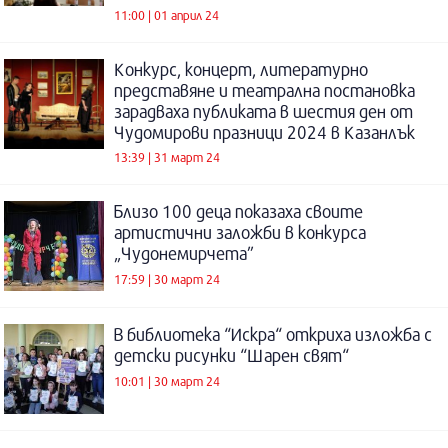
11:00 | 01 април 24
Конкурс, концерт, литературно
представяне и театрална постановка
зарадваха публиката в шестия ден от
Чудомирови празници 2024 в Казанлък
13:39 | 31 март 24
Близо 100 деца показаха своите
артистични заложби в конкурса
„Чудонемирчета”
17:59 | 30 март 24
В библиотека “Искра“ откриха изложба с
детски рисунки “Шарен свят“
10:01 | 30 март 24