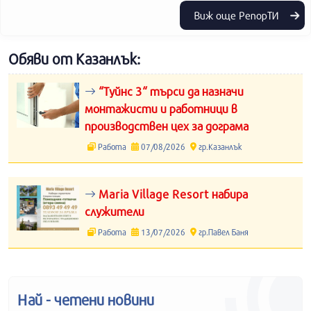
Виж още РепорТИ
Обяви от Казанлък:
“Туйнс 3“ търси да назначи
монтажисти и работници в
производствен цех за дограма
Работа
07/08/2026
гр.Казанлък
Maria Village Resort набира
служители
Работа
13/07/2026
гр.Павел Баня
Най - четени новини