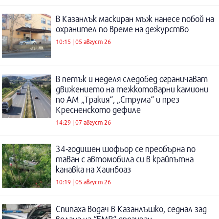
В Казанлък маскиран мъж нанесе побой на
охранител по време на дежурство
10:15 | 05 август 26
В петък и неделя следобед ограничават
движението на тежкотоварни камиони
по АМ „Тракия“, „Струма“ и през
Кресненското дефиле
14:29 | 07 август 26
34-годишен шофьор се преобърна по
таван с автомобила си в крайпътна
канавка на Хаинбоаз
10:19 | 05 август 26
Спипаха водач в Казанлъшко, седнал зад