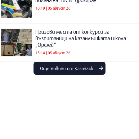
волана на “БМВ“ дрогиран
10:19 | 05 август 26
Призови места от конкурси за
възпитаници на казанлъшката школа
„Орфей“
15:14 | 05 август 26
Още новини от Казанлък