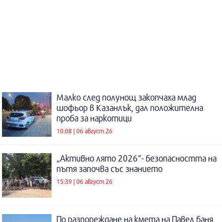
Малко след полунощ закопчаха млад
шофьор в Казанлък, дал положителна
проба за наркотици
10:08 | 06 август 26
„Активно лято 2026“- безопасността на
пътя започва със знанието
15:39 | 06 август 26
По разпореждане на кмета на Павел баня