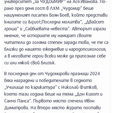
университет „за ЧУДОиМИР“ на Ася Иванова. По-
рано през деня гост в ЛХМ „Чудомир“ беше
нашумелият писател Боян Боев, който представи
книгите си &quot;Последна молитва“, „Двайсет
гроша“ и „Сайбиевата невеста“. Авторът изрази
мнение, че историите му намират своите
читатели до голяма степен заради това, че те са
близки до нашето ежедневие и народопсихология,
а в неговите герои всеки може да припознае себе
си или някой свой близък.
В последния ден от Чудомирови празници 2024
бяха наградени и победителите в седмото
„Училище по карикатура“ с Николай Фитков,
което тази година беше на тема „Дон Кихот и
Санчо Панса“. Първото място спечели Ивон
Димитрова. На второ място журито постави