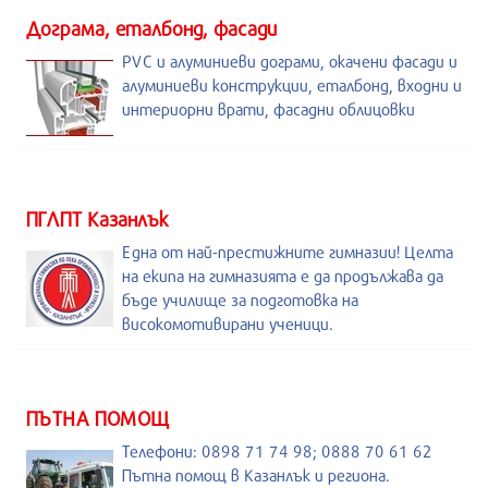
Дограма, еталбонд, фасади
PVC и алуминиеви дограми, окачени фасади и
алуминиеви конструкции, еталбонд, входни и
интериорни врати, фасадни облицовки
ПГЛПТ Казанлък
Една от най-престижните гимназии! Целта
на екипа на гимназията е да продължава да
бъде училище за подготовка на
високомотивирани ученици.
ПЪТНА ПОМОЩ
Телефони: 0898 71 74 98; 0888 70 61 62
Пътна помощ в Казанлък и региона.