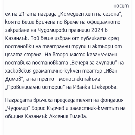
носит
ел на 21-ата награда „Комедиен хит на сезона“,
която беше връчена по време на официалното
закриване на Чудомирови празници 2024 в
Казанлък. Той беше избран от публиката сред
постановки на театрални трупи и актьори от
цялата страна. На второ място казанлъчани
поставиха постановката „Вечеря за глупаци“ на
хасковския драматично-куклен театър „Иван
Димов“, а на трето - моноспектакъла
„Провинциални истории“ на Иванка Шекерова.
Наградата връчиха председателят на фондация
„Чудомир“ Борис Кърчев и заместник-кметът на
община Казанлък Аксения Тилева.