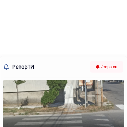
РепорТИ
Изпрати