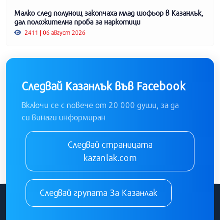
Малко след полунощ закопчаха млад шофьор в Казанлък,
дал положителна проба за наркотици
2411 | 06 август 2026
Следвай Казанлък във Facebook
Включи се с повече от 20 000 души, за да
си винаги информиран
Следвай страницата
kazanlak.com
Следвай групата За Казанлак