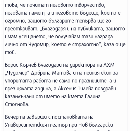
това, че почитат неговото творчество,
неговата памет, а и неговото бъдеще, което е
огромно, защото българите тепърва ще го
преоткриват. „Благодаря и на публиката, защото
имам усещането, че получавам тази награда
лично от Чудомир, което е страхотно“, каза още
той.
Борис Кърчев благодари на директора на ЛХМ
„Чудомир“ Добрина Матова и на нейния екип за
упоритата работа не само по празниците, а и
през цялата година, а Аксения Тилева поздрави
казанлъчани от името на кмета Галина
Стоянова.
Вечерта завърши с постановката на
Университетския театър при Нов български