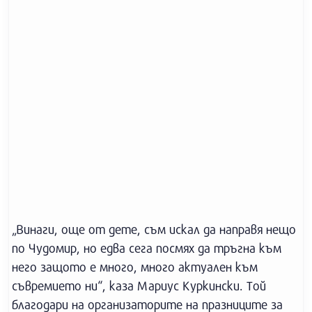
„Винаги, още от дете, съм искал да направя нещо
по Чудомир, но едва сега посмях да тръгна към
него защото е много, много актуален към
съвремието ни“, каза Мариус Куркински. Той
благодари на организаторите на празниците за