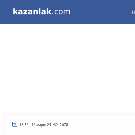
Н
18:32 | 16 март 24
2678