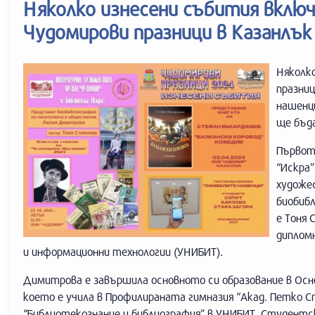
Няколко изнесени събития включ
Чудомирови празници в Казанлък
Няколк
празни
нашенци
ще бъд
Първот
“Искра”
художес
биобиб
е Тоня 
диплом
и информационни технологии (УНИБИТ).
Димитрова е завършила основното си образование в Осно
което е учила в Профилираната гимназия “Акад. Петко С
“Библиотекознание и библиография” в УНИБИТ. Студентски