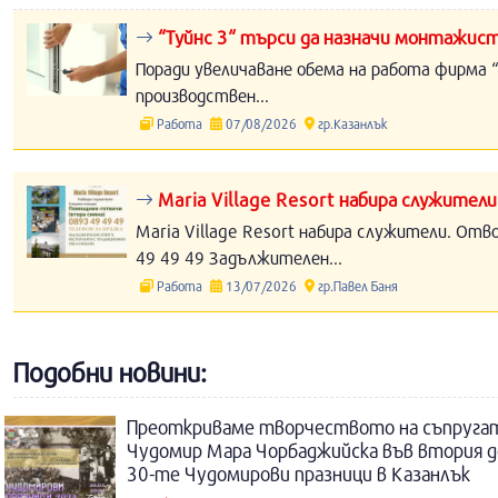
“Туйнс 3“ търси да назначи монтажист
Поради увеличаване обема на работа фирма “
производствен...
Работа
07/08/2026
гр.Казанлък
Maria Village Resort набира служители
Maria Village Resort набира служители. Отв
49 49 49 Задължителен...
Работа
13/07/2026
гр.Павел Баня
Подобни новини:
Преоткриваме творчеството на съпругат
Чудомир Мара Чорбаджийска във втория 
30-те Чудомирови празници в Казанлък