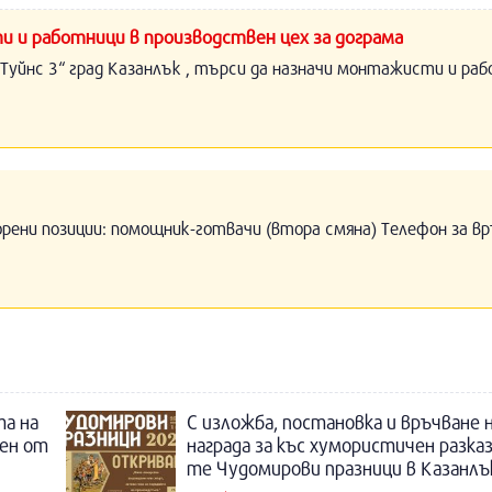
и и работници в производствен цех за дограма
Туйнс 3“ град Казанлък , търси да назначи монтажисти и раб
орени позиции: помощник-готвачи (втора смяна) Телефон за вр
а на
С изложба, постановка и връчване 
ден от
награда за къс хумористичен разка
те Чудомирови празници в Казанлъ