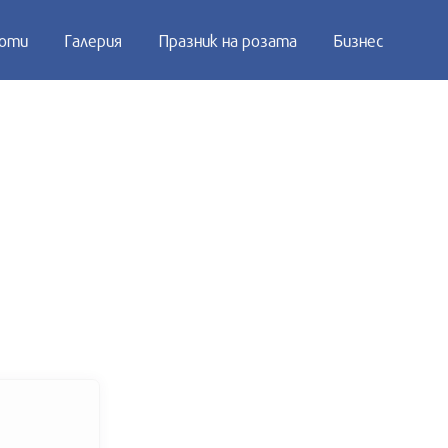
оти
Галерия
Празник на розата
Бизнес