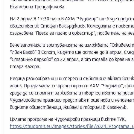
Екатерина Трендафилова.
На 2 април в 17:30 часа в ЛХМ “Чудомир” ще бъде предст
общественик Стефан Бакърджиев. Комедията е посветен
озаглавена “Пиеса за пиано и оркестър”, посветена на н
Вече започнаха и гостуванията на изложбата “Оживелит
“Иван Вазов” в Сопот, където ще остане до 8 април. Сл
“Старинно Карлово” до 22 април, а от тогава до края на
Стара Загора.
Редица разнообразни и интересни събития очакват всич
април. Програмата се организира от ЛХМ “Чудомир”, фон
града да си спомнят за живота и творчеството на писат
Чудомировите празници представят още нови и непознат
видните общественици, живяли и творили в Казанлък.
Цялата програма на Чудомирови празници вижте ТУК.
https://chudomir.eu/images/stories/file/2024_Programa_