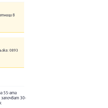
отници в
ъзка: 0893
на 55-ата
з започват 30-
к