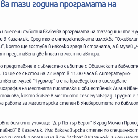
ва тази година програмата на
о изнесени събития включва програмата на тазгодишните Чу
ци в Казанлък. Сред тях е интерактивната изложба “Оживели
”, която ще гостува в няколко града в страната, а в музей „
ат представени две книги на местни автори.
о представяне e съвместно събитие с Общинската библиот
. То ще се състои на 22 март в 11:00 часа в Литературно-
твения музей “Чудомир” и е на краеведското изследване
лиография на местната писателка и обшественик Лилия Иван
Стоянова, която живее в местното село Бузовград. Трудът е
на работа за магистърска степен в Университета по библио
вно болнично училище “Д-р Петър Берон” в град Момин Проход
тайнов” в Казанлък. Има бакалавърска степен по специалнос
я си стаж е преминала в ОБ “Искра” в Казанлък, а неин мент