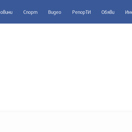
овини
Спорт
Видео
РепорТИ
Обяви
Им