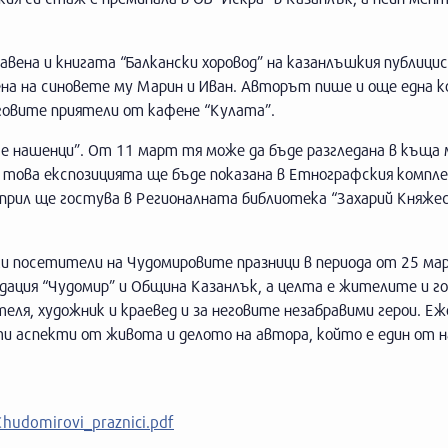
авена и книгата “Балкански хоровод” на казанлъшкия публици
а на синовете му Марин и Иван. Авторът пише и още една к
еговите приятели от кафене “Кулата”.
е нашенци”. От 11 март тя може да бъде разгледана в къща 
ед това експозицията ще бъде показана в Етнографския компл
 април ще гостува в Регионалната библиотека “Захарий Княжес
ки посетители на Чудомировите празници в периода от 25 ма
дация “Чудомир” и Община Казанлък, а целта е жителите и г
еля, художник и краевед и за неговите незабравими герои. Еж
и аспекти от живота и делото на автора, който е един от н
Chudomirovi_praznici.pdf