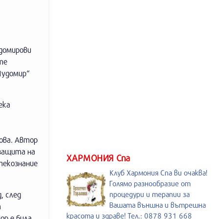
домирови
те
Чудомир“
ека
ова. Автор
 защита на
ХАРМОНИЯ Спа
текознание
Клуб Хармония Спа ви очаква!
Голямо разнообразие от
, след
процедури и терапии за
Вашата външна и вътрешна
т
красота и здраве! Тел.: 0878 931 668
ор е била