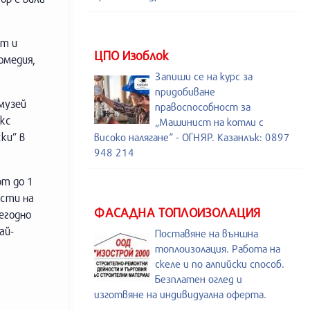
ст и
ЦПО Изоблок
омедия,
Запиши се на курс за
придобиване
музей
правоспособност за
екс
„Машинист на котли с
ки” в
високо налягане“ - ОГНЯР. Казанлък: 0897
948 214
рт до 1
ости на
ФАСАДНА ТОПЛОИЗОЛАЦИЯ
егодно
ай-
Поставяне на външна
топлоизолация. Работа на
скеле и по алпийски способ.
Безплатен оглед и
изготвяне на индивидуална оферта.