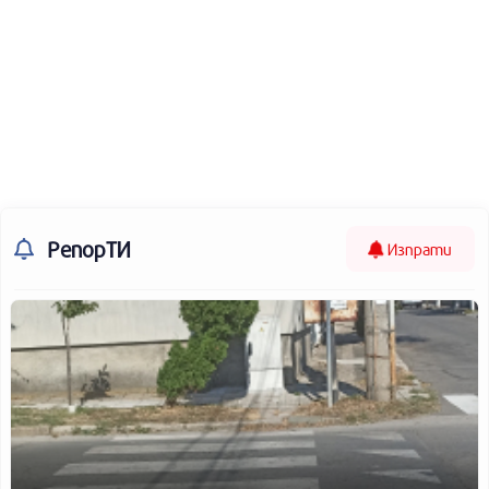
РепорТИ
Изпрати