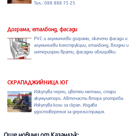
Тел.: 088 888 75 25
Дограма, еталбонд, фасади
PVC и алуминиеви дограми, окачени фасади и
алуминиеви конструкции, еталбонд, входни и
интериорни врати, фасадни облицовки
СКРАПАДЖИЙНИЦА ЮГ
Изкупува черни, цветни метали, стари
акумулатори. Авточасти втора употреба.
Изкупува коли за скрап. Издава
удостоверения за дерегистрация.
Още новини от Казанлък: