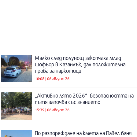
Малко след полунощ закопчаха млад
шофьор в Казанлък, дал положителна
проба за наркотици
10:08 | 06 август 26
„Активно лято 2026“- безопасността на
пътя започва със знанието
15:39 | 06 август 26
По разпореждане на кмета на Павел баня