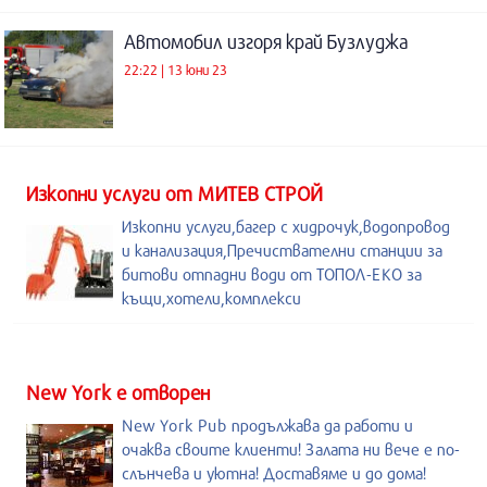
Автомобил изгоря край Бузлуджа
22:22 | 13 юни 23
Изкопни услуги от МИТЕВ СТРОЙ
Изкопни услуги,багер с хидрочук,водопровод
и канализация,Пречиствателни станции за
битови отпадни води от ТОПОЛ-ЕКО за
къщи,хотели,комплекси
New York е отворен
New York Pub продължава да работи и
очаква своите клиенти! Залата ни вече е по-
слънчева и уютна! Доставяме и до дома!