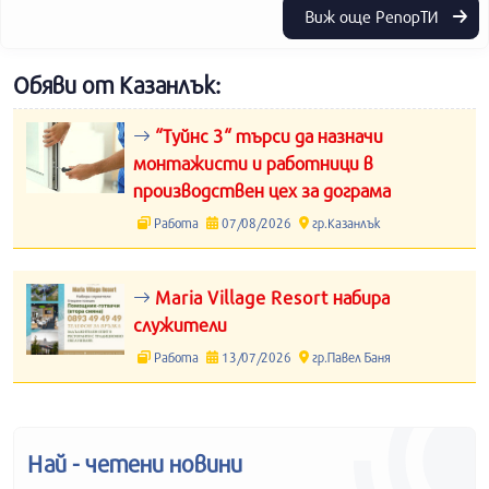
Виж още РепорТИ
Обяви от Казанлък:
“Туйнс 3“ търси да назначи
монтажисти и работници в
производствен цех за дограма
Работа
07/08/2026
гр.Казанлък
Maria Village Resort набира
служители
Работа
13/07/2026
гр.Павел Баня
Най - четени новини