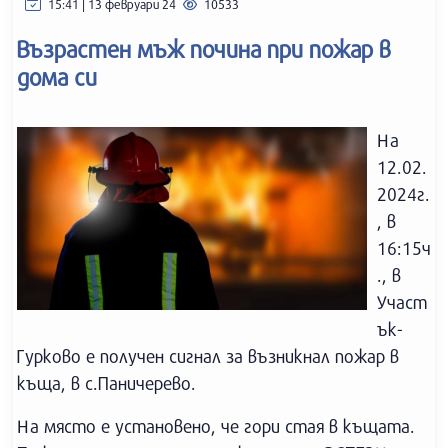
15:41 | 13 февруари 24
10533
Възрастен мъж почина при пожар в
дома си
На
12.02.
2024г.
, в
16:15ч
., в
Участ
ък-
Гурково е получен сигнал за възникнал пожар в
къща, в с.Паничерево.
На място е установено, че гори стая в къщата.