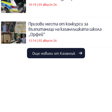
10:19 | 05 август 26
Призови места от конкурси за
възпитаници на казанлъшката школа
„Орфей“
15:14 | 05 август 26
Още новини от Казанлък