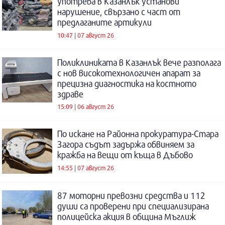
употреба в Казанлък установи
нарушение, свързано с част от
предлаганите артикули
10:47 | 07 август 26
Поликлиниката в Казанлък вече разполага
с нов високотехнологичен апарат за
прецизна диагностика на костното
здраве
15:09 | 06 август 26
По искане на Районна прокуратура-Стара
Загора съдът задържа обвиняем за
кражба на вещи от къща в Дъбово
14:55 | 07 август 26
87 моторни превозни средства и 112
души са проверени при специализирана
полицейска акция в община Мъглиж