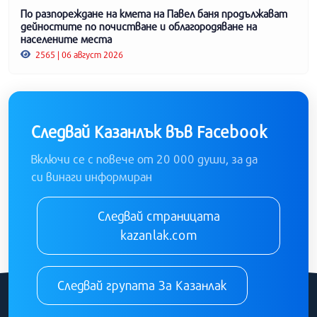
По разпореждане на кмета на Павел баня продължават
дейностите по почистване и облагородяване на
населените места
2565 | 06 август 2026
Следвай Казанлък във Facebook
Включи се с повече от 20 000 души, за да
си винаги информиран
Следвай страницата
kazanlak.com
Следвай групата За Казанлак