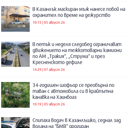
В Казанлък маскиран мъж нанесе побой на
охранител по време на дежурство
10:15 | 05 август 26
В петък и неделя следобед ограничават
движението на тежкотоварни камиони
по АМ „Тракия“, „Струма“ и през
Кресненското дефиле
14:29 | 07 август 26
34-годишен шофьор се преобърна по
таван с автомобила си в крайпътна
канавка на Хаинбоаз
10:19 | 05 август 26
Спипаха водач в Казанлъшко, седнал зад
волана на “БМВ“ дрогиран