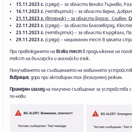
• 15.11.2023 г.
(сряда) – за области Велико Търново, Раз
• 16.11.2023 г.
(четвъртък) – за области Варна, Добри
•
21.11.2023 г.
(вторник) – за области Бургас, Сливен,
С
• 22.11.2023 г.
(сряда) – за области Благоевград, Кюсте
• 23.11.2023 г.
(четвъртък) – за области Кърджали, Паз
• 29.11.2023 г.
(сряда) – национален тест в цялата стр
При провеждането на
всеки тест
в продължение на поло
текст на български и английски език.
Получаването на съобщението на мобилното устройство
вибрация
, дори при активиран тих (безшумен) режим.
Примерен изглед
на получено съобщение за устройства с 
по-нови: