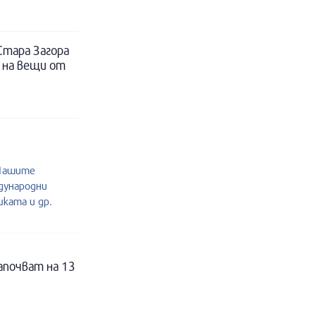
Стара Загора
 на вещи от
.Нашите
дународни
ката и др.
апочват на 13