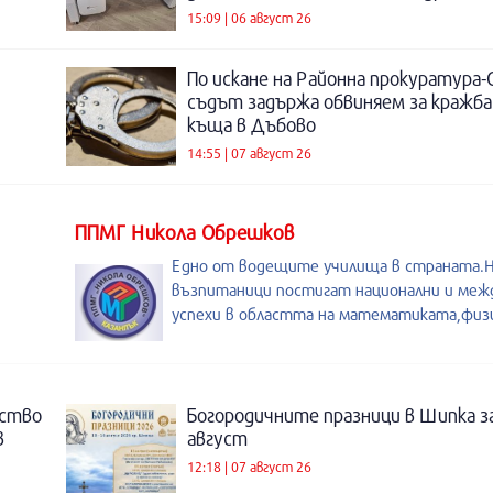
15:09 | 06 август 26
По искане на Районна прокуратура-
съдът задържа обвиняем за кражба
къща в Дъбово
14:55 | 07 август 26
ППМГ Никола Обрешков
Едно от водещите училища в страната
възпитаници постигат национални и меж
успехи в областта на математиката,физи
нство
Богородичните празници в Шипка з
в
август
12:18 | 07 август 26