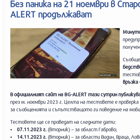
Без паника на 21 ноември в Ста
ALERT продължават
Минути 
предупр
получе
Съобще
бедств
тестов
връзка
В официалният сайт на BG-ALERT тази сутрин публику
през м. ноември 2023 г. Целта на тестовете е проверк
за съобщенията и съпътстващото ги поведение на моб
Тестовете ще се проведат на следните дати:
• 07.11.2023 г.
(вторник) – за област Габрово;
• 14.11.2023 г.
(вторник) – за области Видин, Враца, Ло