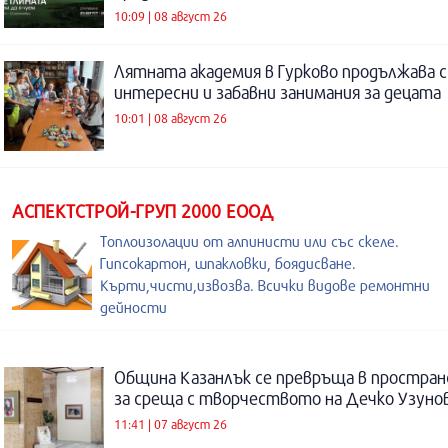
10:09 | 08 август 26
Лятната академия в Гурково продължава с
интересни и забавни занимания за децата
10:01 | 08 август 26
АСПЕКТСТРОЙ-ГРУП 2000 ЕООД
Топлоизолации от алпинисти или със скеле.
Гипсокартон, шпакловки, боядисване.
Кърти,чисти,извозва. Всички видове ремонтни
дейности
Община Казанлък се превръща в простра
за среща с творчеството на Дечко Узуно
11:41 | 07 август 26