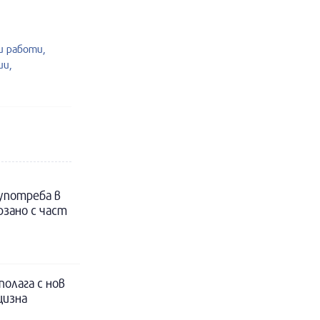
 работи,
ии,
 употреба в
рзано с част
полага с нов
цизна