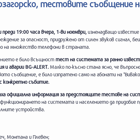
розагорско, тестовите съобщение н
преди 19:00 часа вчера, 1-ви ноември,
изненадващо известие
еждение за опасност, придружено от силен звуков сигнал, бе
но на множество телефони в страната.
нието е било всъщност
тест на системата за ранно извест
ия и аварии BG-ALERT.
Малко по-късно стана ясно, че въпрос
ото съобщение, е било изпратено само на абонати на "Вивак
 с конкретно събитие.
ваха официална информация за предстоящите тестове на си
а функционирането на системата и населението да придобие 
илните устройства.
веч, Монтана и Плевен;