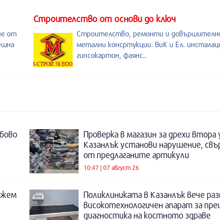
Строителство от основи до ключ
ие от
Строителство, ремонти и довършителни
ешна
метални консртукции. ВиК и Ел. инсталац
гипсокартон, фаянс..
бово
Проверка в магазин за дрехи втора
Казанлък установи нарушение, свъ
от предлаганите артикули
10:47 | 07 август 26
ожем
Поликлиниката в Казанлък вече раз
високотехнологичен апарат за пре
диагностика на костното здраве