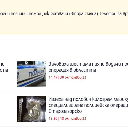
орени позиции: помощник-готвачи (втора смяна) Телефон за вр
ни
Заловиха шестима пияни водачи пр
с на
операция в областта
14:49 | 30 октомври 23
Иззеха над половин килограм марих
специализирана полицейска операци
Старозагорско
18:30 | 18 октомври 23