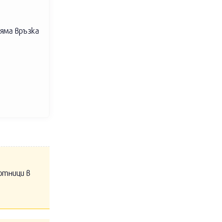
яма връзка
отници в