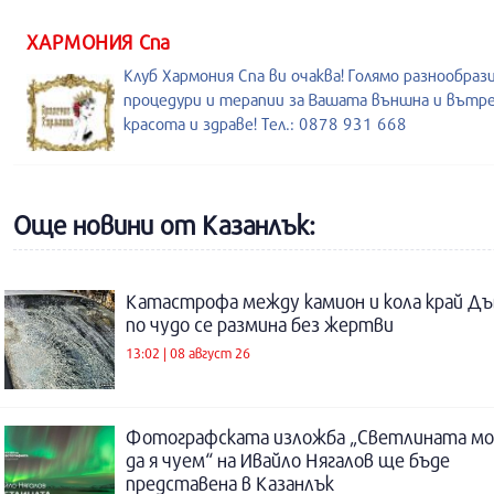
ХАРМОНИЯ Спа
Клуб Хармония Спа ви очаква! Голямо разнообраз
процедури и терапии за Вашата външна и вътр
красота и здраве! Тел.: 0878 931 668
Още новини от Казанлък:
Катастрофа между камион и кола край Дъ
по чудо се размина без жертви
13:02 | 08 август 26
Фотографската изложба „Светлината м
да я чуем“ на Ивайло Нягалов ще бъде
представена в Казанлък