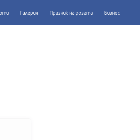
оти
Галерия
Празник на розата
Бизнес