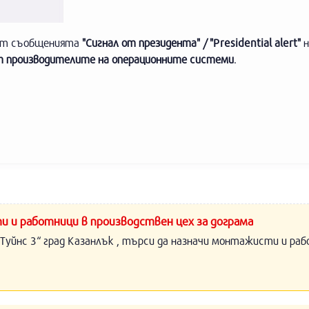
рат съобщенията
"Сигнал от президента" / "Presidential alert"
н
 производителите на операционните системи
.
и и работници в производствен цех за дограма
Туйнс 3“ град Казанлък , търси да назначи монтажисти и раб