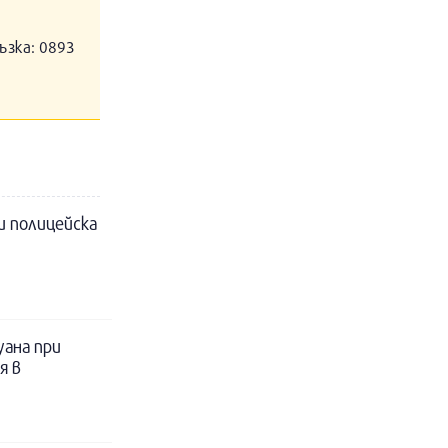
ъзка: 0893
и полицейска
уана при
я в