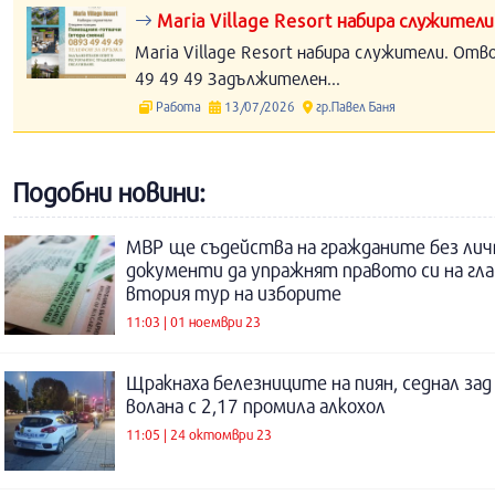
Maria Village Resort набира служители
Maria Village Resort набира служители. Отв
49 49 49 Задължителен...
Работа
13/07/2026
гр.Павел Баня
Подобни новини:
МВР ще съдейства на гражданите без лич
документи да упражнят правото си на гла
втория тур на изборите
11:03 | 01 ноември 23
Щракнаха белезниците на пиян, седнал зад
волана с 2,17 промила алкохол
11:05 | 24 октомври 23