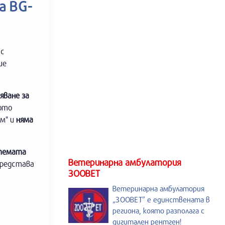
а BG-
 с
ше
яване за
ното
ом" и
няма
стемата
Ветеринарна амбулатория
представа
ЗООВЕТ
Ветеринарна амбулатория
„ЗООВЕТ” е единствената в
региона, която разполага с
дигитален рентген!