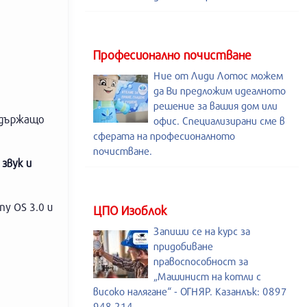
Професионално почистване
Ние от Лиди Лотос можем
да Ви предложим идеалното
решение за вашия дом или
ъдържащо
офис. Специализирани сме в
сферата на професионалното
почистване.
звук и
ny OS 3.0 и
ЦПО Изоблок
Запиши се на курс за
придобиване
правоспособност за
„Машинист на котли с
високо налягане“ - ОГНЯР. Казанлък: 0897
948 214