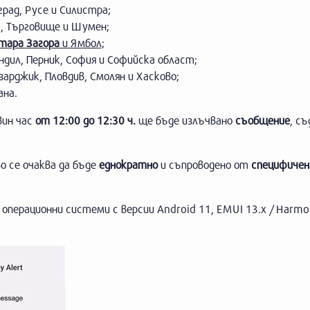
град, Русе и Силистра;
ч, Търговище и Шумен;
тара Загора
и Ямбол;
ндил, Перник, София и Софийска област;
арджик, Пловдив, Смолян и Хасково;
ана.
вин час
от 12:00 до 12:30 ч.
ще бъде излъчвано
съобщение
, с
 се очаква да бъде
еднократно
и съпроводено от
специфичен 
операционни системи с версии Android 11, EMUI 13.x / Harmo