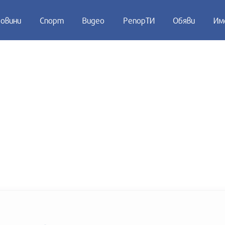
овини
Спорт
Видео
РепорТИ
Обяви
Им