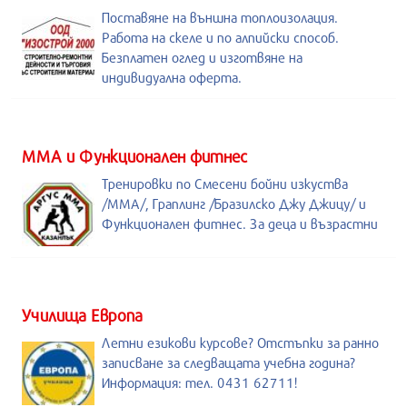
Поставяне на външна топлоизолация.
Работа на скеле и по алпийски способ.
Безплатен оглед и изготвяне на
индивидуална оферта.
ММА и Функционален фитнес
Тренировки по Смесени бойни изкуства
/MMA/, Граплинг /Бразилско Джу Джицу/ и
Функционален фитнес. За деца и възрастни
Училища Европа
Летни езикови курсове? Отстъпки за ранно
записване за следващата учебна година?
Информация: тел. 0431 62711!