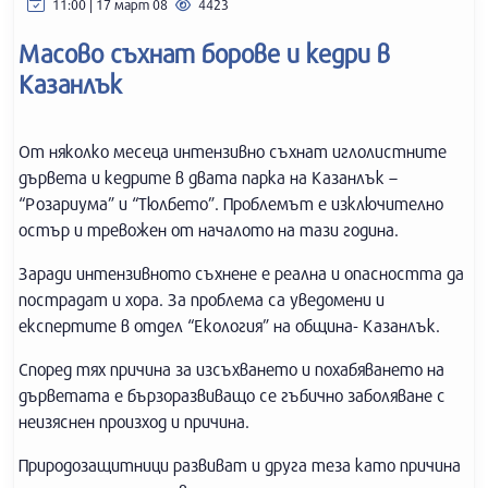
11:00 | 17 март 08
4423
Масово съхнат борове и кедри в
Казанлък
От няколко месеца интензивно съхнат иглолистните
дървета и кедрите в двата парка на Казанлък –
“Розариума” и “Тюлбето”. Проблемът е изключително
остър и тревожен от началото на тази година.
Заради интензивното съхнене е реална и опасността да
пострадат и хора. За проблема са уведомени и
експертите в отдел “Екология” на община- Казанлък.
Според тях причина за изсъхването и похабяването на
дърветата е бързоразвиващо се гъбично заболяване с
неизяснен произход и причина.
Природозащитници развиват и друга теза като причина