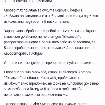
за съхненето на дърветата.
Според тях причина за сухите борове и кедри е
глобалното затаполяне и невъзможността да оцелеят
иглолистнитедървета в ниските зони.
Заради многобройните тревожни сигнали на граждани,
стигнали до експертите в отдел “Екология”и
разпространението с бесни темпове на болестта, са
взети проби и изпратени за анализ в Лесозащитната
лаборатория в Пловдив.
Оттам се чака доклад с препоръки и нужните мерки.
Според Марияна Маркова, старши експерт в отдел
“Екология” на община Казанлък, проблемът е
изключително тревожен, на фона на липсващо доказано
замърсяванена въздуха в района и той изисква
непопулярни мерки за решаването му.
Тя прогнозира, че ако съхненето на иглолистните