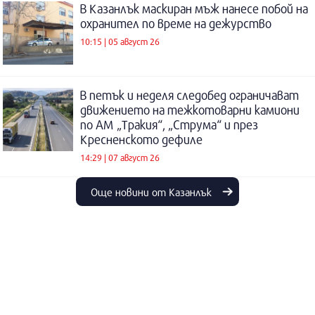
В Казанлък маскиран мъж нанесе побой на
охранител по време на дежурство
10:15 | 05 август 26
В петък и неделя следобед ограничават
движението на тежкотоварни камиони
по АМ „Тракия“, „Струма“ и през
Кресненското дефиле
14:29 | 07 август 26
Още новини от Казанлък