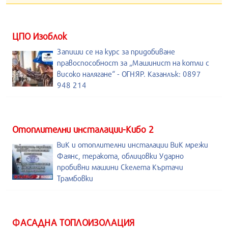
ЦПО Изоблок
Запиши се на курс за придобиване
правоспособност за „Машинист на котли с
високо налягане“ - ОГНЯР. Казанлък: 0897
948 214
Отоплителни инсталации-Кибо 2
ВиК и отоплителни инсталации ВиК мрежи
Фаянс, теракота, облицовки Ударно
пробивни машини Скелета Къртачи
Трамбовки
ФАСАДНА ТОПЛОИЗОЛАЦИЯ