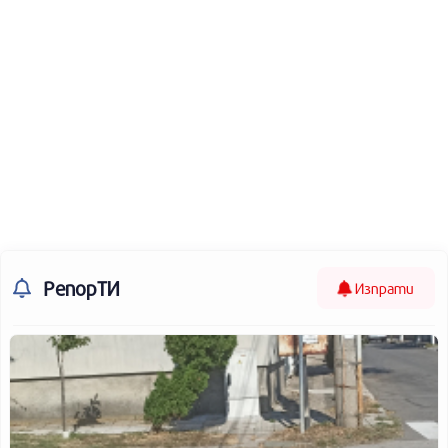
РепорТИ
Изпрати