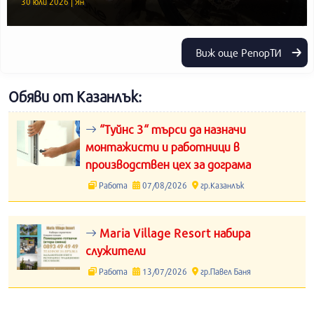
30 юли 2026 | Ян
Виж още РепорТИ
Обяви от Казанлък:
“Туйнс 3“ търси да назначи
монтажисти и работници в
производствен цех за дограма
Работа
07/08/2026
гр.Казанлък
Maria Village Resort набира
служители
Работа
13/07/2026
гр.Павел Баня