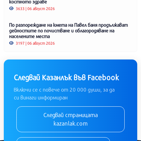
костното здраве
3633 | 06 август 2026
По разпореждане на кмета на Павел баня продължават
дейностите по почистване и облагородяване на
населените места
3197 | 06 август 2026
Следвай Казанлък във Facebook
Включи се с повече от 20 000 души, за да
си винаги информиран
Следвай страницата
kazanlak.com