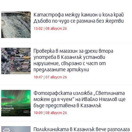
Катастрофа между камион и кола край
Дъбово по чудо се размина без жертви
13:02 | 08 август 26
Проверка в магазин за дрехи втора
употреба в Казанлък установи
нарушение, свързано с част от
предлаганите артикули
10:47 | 07 август 26
Фотографската изложба „Светлината
можем да я чуем“ на Ивайло Нягалов ще
бъде представена в Казанлък
10:09 | 08 август 26
Поликлиниката в Казанлък вече разполага