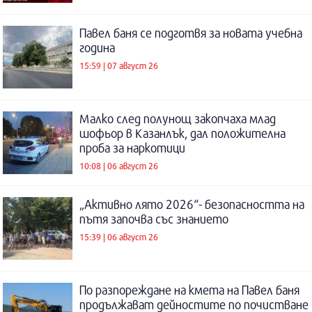
Павел баня се подготвя за новата учебна
година
15:59 | 07 август 26
Малко след полунощ закопчаха млад
шофьор в Казанлък, дал положителна
проба за наркотици
10:08 | 06 август 26
„Активно лято 2026“- безопасността на
пътя започва със знанието
15:39 | 06 август 26
По разпореждане на кмета на Павел баня
продължават дейностите по почистване