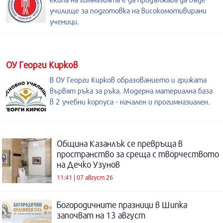
училище за подготовка на високомотивирани
ученици.
ОУ Георги Кирков
В ОУ Георги Кирков образованието и грижата
вървят ръка за ръка. Модерна материална база
в 2 учебни корпуса - начален и прогимназиален.
Община Казанлък се превръща в
пространство за среща с творчеството
на Дечко Узунов
11:41 | 07 август 26
Богородичните празници в Шипка
започват на 13 август