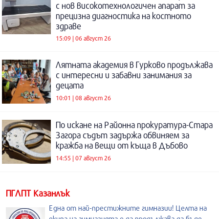
с нов високотехнологичен апарат за
прецизна диагностика на костното
здраве
15:09 | 06 август 26
Лятната академия в Гурково продължава
с интересни и забавни занимания за
децата
10:01 | 08 август 26
По искане на Районна прокуратура-Стара
Загора съдът задържа обвиняем за
кражба на вещи от къща в Дъбово
14:55 | 07 август 26
ПГЛПТ Казанлък
Една от най-престижните гимназии! Целта на
екипа на гимназията е да продължава да бъде