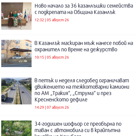
Ново начало за 36 казанлъшки семейства
с подкрепата на Община Казанлък
12:32 | 05 август 26
В Казанлък маскиран мъж нанесе побой на
охранител по време на дежурство
10:15 | 05 август 26
В петък и неделя следобед ограничават
движението на тежкотоварни камиони
по АМ „Тракия“, „Струма“ и през
Кресненското дефиле
14:29 | 07 август 26
34-годишен шофьор се преобърна по
таван с автомобила си в крайпътна