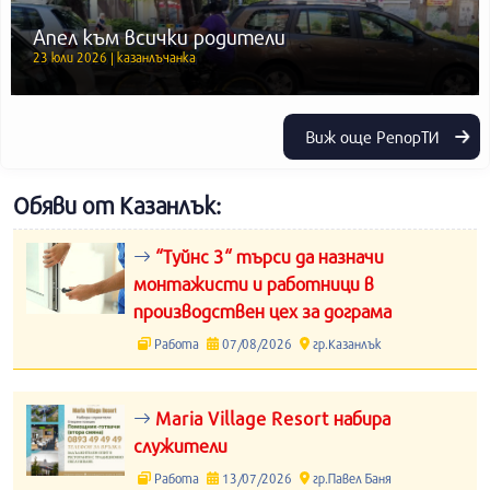
Апел към всички родители
23 юли 2026 | казанлъчанка
Виж още РепорТИ
Обяви от Казанлък:
“Туйнс 3“ търси да назначи
монтажисти и работници в
производствен цех за дограма
Работа
07/08/2026
гр.Казанлък
Maria Village Resort набира
служители
Работа
13/07/2026
гр.Павел Баня