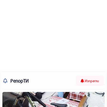
РепорТИ
Изпрати