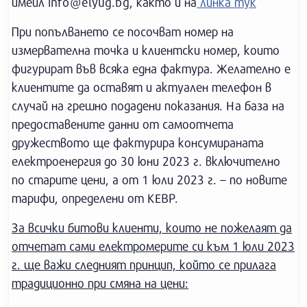
имейл
info@elyug.bg
, както и на
линка тук
При попълването се посочват номер на
измервателна точка и клиентски номер, които
фигурират във всяка една фактура. Желателно е
клиентите да оставят и актуален телефон в
случай на грешно подадени показания. На база на
предоставените данни от самоотчета
дружеството ще фактурира консумираната
електроенергия до 30 юни 2023 г. включително
по старите цени, а от 1 юли 2023 г. – по новите
тарифи, определени от КЕВР.
За всички битови клиенти, които не пожелаят да
отчетат сами електромерите си към 1 юли 2023
г. ще важи следният принцип, който се прилага
традиционно при смяна на цени: