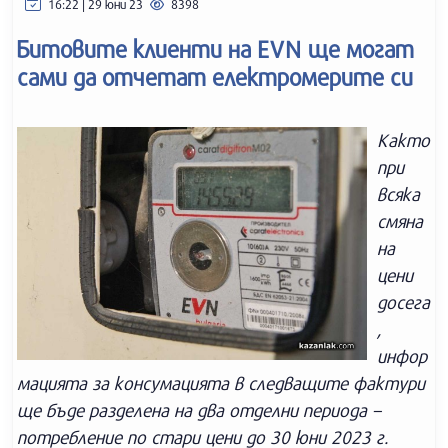
16:22 | 29 юни 23
8398
Битовите клиенти на EVN ще могат
сами да отчетат електромерите си
Както
при
всяка
смяна
на
цени
досега
,
инфор
мацията за консумацията в следващите фактури
ще бъде разделена на два отделни периода –
потребление по стари цени до 30 юни 2023 г.