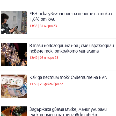
ЕВН иска увеличение на цените на тока с
1,6% от юли
13:33 | 31 март 23
В тази новогодишна нощ сме изразходили
повече ток, отколкото миналата
12:49 | 03 януари 23
Как да пестим ток? Съветите на EVN
11:50 | 20 декември 22
Задържаха двама мъже, манипулирали
електромера на търговски обект