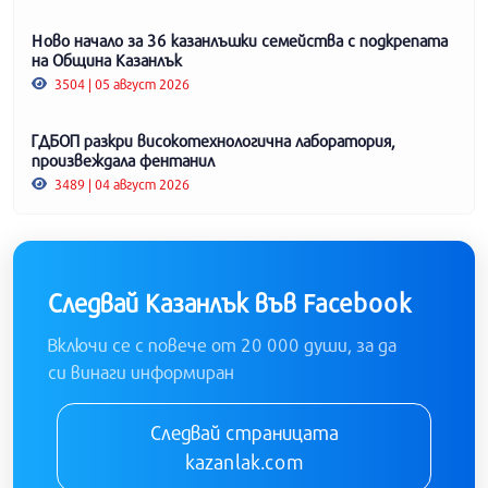
Ново начало за 36 казанлъшки семейства с подкрепата
на Община Казанлък
3504 | 05 август 2026
ГДБОП разкри високотехнологична лаборатория,
произвеждала фентанил
3489 | 04 август 2026
Следвай Казанлък във Facebook
Включи се с повече от 20 000 души, за да
си винаги информиран
Следвай страницата
kazanlak.com