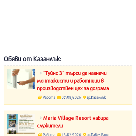
Обяви от Казанлък:
“Туйнс 3“ търси да назначи
монтажисти и работници в
производствен цех за дограма
Работа
07/08/2026
гр.Казанлък
Maria Village Resort набира
служители
Работа
13/07/2026
гр.Павел Баня