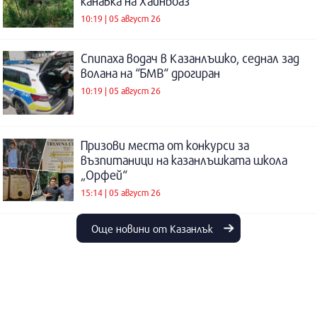
канавка на Хаинбоаз
10:19 | 05 август 26
Спипаха водач в Казанлъшко, седнал зад
волана на “БМВ“ дрогиран
10:19 | 05 август 26
Призови места от конкурси за
възпитаници на казанлъшката школа
„Орфей“
15:14 | 05 август 26
Още новини от Казанлък