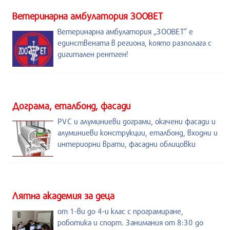
Ветеринарна амбулатория ЗООВЕТ
Ветеринарна амбулатория „ЗООВЕТ” е
единствената в региона, която разполага с
дигитален рентген!
Дограма, еталбонд, фасади
PVC и алуминиеви дограми, окачени фасади и
алуминиеви конструкции, еталбонд, входни и
интериорни врати, фасадни облицовки
Лятна академия за деца
от 1-ви до 4-и клас с програмиране,
роботика и спорт. Занимания от 8:30 до