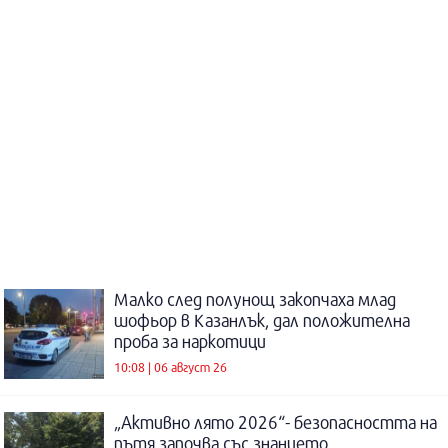
Малко след полунощ закопчаха млад
шофьор в Казанлък, дал положителна
проба за наркотици
10:08 | 06 август 26
„Активно лято 2026“- безопасността на
пътя започва със знанието