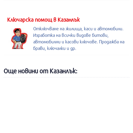
Kлючарска помощ в Казанлък
Отключване на жилища, каси и автомобили.
Изработка на всички видове битови,
автомобилни и касови ключове. Продажба на
брави, ключалки и др.
Още новини от Казанлък: