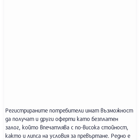
Регистрираните потребители имат възможност
да получат и други оферти като безплатен
залог, който впечатлява с по-висока стойност,
както и липса на условия за превъртане. Редно е