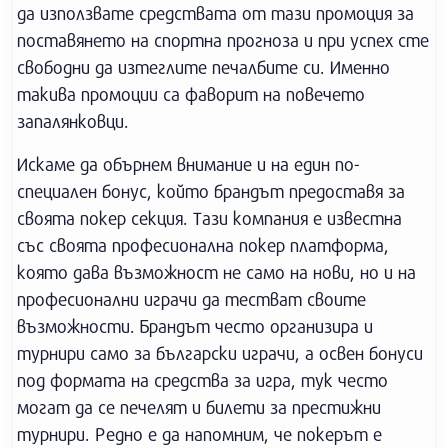
да използвате средствата от тази промоция за
поставянето на спортна прогноза и при успех сте
свободни да изтеглите печалбите си. Именно
такива промоции са фаворит на повечето
запалянковци.
Искаме да обърнем внимание и на един по-
специален бонус, който брандът предоставя за
своята покер секция. Тази компания е известна
със своята професионална покер платформа,
която дава възможност не само на нови, но и на
професионални играчи да тестват своите
възможности. Брандът често организира и
турнири само за български играчи, а освен бонуси
под формата на средства за игра, тук често
могат да се печелят и билети за престижни
турнири. Редно е да напомним, че покерът е