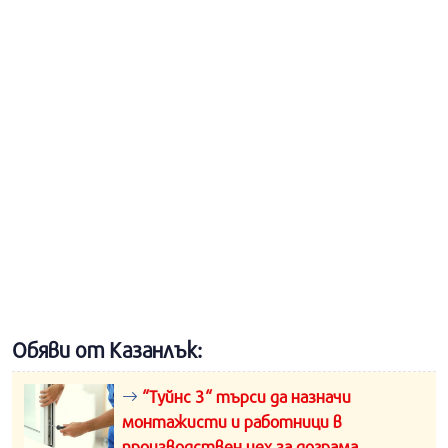
Обяви от Казанлък:
“Туйнс 3“ търси да назначи
монтажисти и работници в
производствен цех за дограма