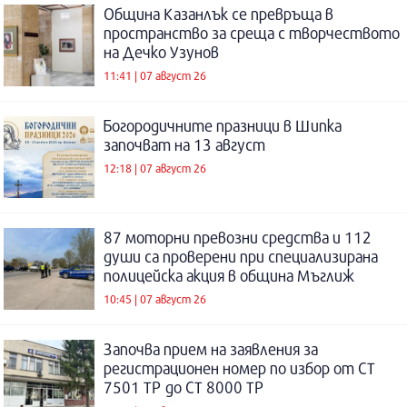
Община Казанлък се превръща в
пространство за среща с творчеството
на Дечко Узунов
11:41 | 07 август 26
Богородичните празници в Шипка
започват на 13 август
12:18 | 07 август 26
87 моторни превозни средства и 112
души са проверени при специализирана
полицейска акция в община Мъглиж
10:45 | 07 август 26
Започва прием на заявления за
регистрационен номер по избор от СТ
7501 ТР до СТ 8000 ТР