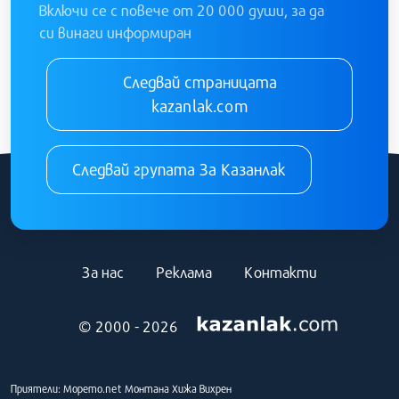
Включи се с повече от 20 000 души, за да
си винаги информиран
Следвай страницата
kazanlak.com
Следвай групата За Казанлак
За нас
Реклама
Контакти
© 2000 - 2026
Приятели:
Морето.net
Монтана
Хижа Вихрен