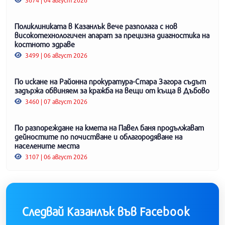
Поликлиниката в Казанлък вече разполага с нов
високотехнологичен апарат за прецизна диагностика на
костното здраве
3499 | 06 август 2026
По искане на Районна прокуратура-Стара Загора съдът
задържа обвиняем за кражба на вещи от къща в Дъбово
3460 | 07 август 2026
По разпореждане на кмета на Павел баня продължават
дейностите по почистване и облагородяване на
населените места
3107 | 06 август 2026
Следвай Казанлък във Facebook