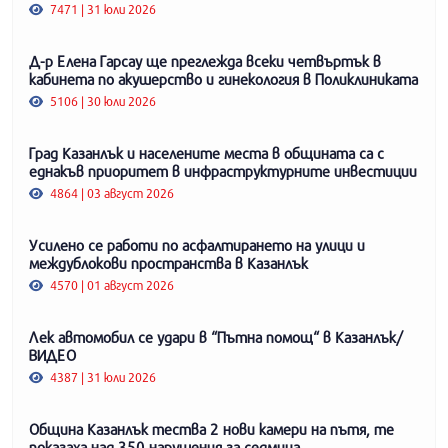
7471 | 31 юли 2026
Д-р Елена Гарсау ще преглежда всеки четвъртък в
кабинета по акушерство и гинекология в Поликлиниката
5106 | 30 юли 2026
Град Казанлък и населените места в общината са с
еднакъв приоритет в инфраструктурните инвестиции
4864 | 03 август 2026
Усилено се работи по асфалтирането на улици и
междублокови пространства в Казанлък
4570 | 01 август 2026
Лек автомобил се удари в “Пътна помощ“ в Казанлък/
ВИДЕО
4387 | 31 юли 2026
Община Казанлък тества 2 нови камери на пътя, те
показаха над 350 нарушения за седмица