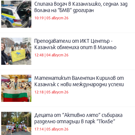
Спипаха водач в Казанлъшко, седнал зад
волана на “БМВ“ дрогиран
10:19 | 05 август 26
Преподаватели от ИКТ Център -
Казанлък обмениха опит в Малмьо
12:48 | 04 август 26
Математикът Валентин Кирилов от
Казанлък с нови международни успехи
12:18 | 05 август 26
Децата от “Активно лято“ събираха
разделно отпадъци в парк “Тюлбе“
17:14 | 05 август 26