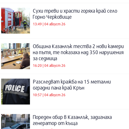
Сухи треви и храсти горяха край село
Горно Черковище
13:49 | 04 август 26
Община Казанлък тества 2 нови камери
на пътя, те показаха над 350 нарушения
за седмица
16:20 | 04 август 26
Разследват кражба на 15 метални
оградни пана край Крън
10:57 | 04 август 26
Пореден обир в Казанлък, задигнаха
генератор от къща