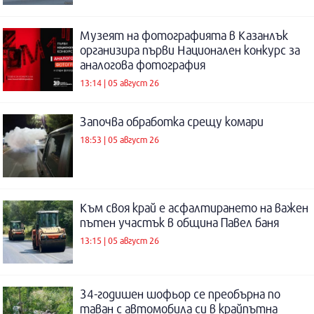
Музеят на фотографията в Казанлък
организира първи Национален конкурс за
аналогова фотография
13:14 | 05 август 26
Започва обработка срещу комари
18:53 | 05 август 26
Към своя край е асфалтирането на важен
пътен участък в община Павел баня
13:15 | 05 август 26
34-годишен шофьор се преобърна по
таван с автомобила си в крайпътна