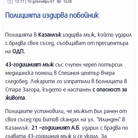
12:17 | 10 декември 07
1628
Полицията издирва побойник
Полицията в
Казанлък
издирва мъж, който ударил
с брадва своя съсед, съобщават от пресцентъра
на
ОДП.
43-годишният мъж
със счупен череп потърсил
медицинска помощ в Спешния център вчера
следобед. Лекарите го изпратили в болницата в
Стара Загора, където е настанен
с опасност за
живота
.
Полицаите установили, че мъжът бил ранен от
своя съсед при битов скандал на ул. “Илинден” в
Казанлък.
21 –годишният А.Б
. ударил с брадва по
главата 43-годишния мъж и се укрил. За