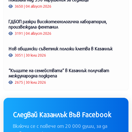
3650 | 04 август 2026
ГДБОП разкри високотехнологична лаборатория,
произвеждала фентанил
3191 | 04 август 2026
Нов общински съветник положи клетва в Казанлък
3051 | 30 юли 2026
“Къщите на семействата“ в Казанлък получават
международна подкрепа
2675 | 30 юли 2026
Следвай Казанлък във Facebook
Включи се с повече от 20 000 души, за да