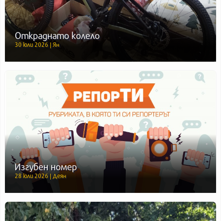
Откраднато колело
30 юли 2026 | Ян
Изгубен номер
28 юли 2026 | Деян