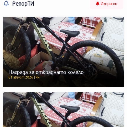
РепорТИ
Изпрати
Награда за откраднато колело
01 август 2026 | Ян