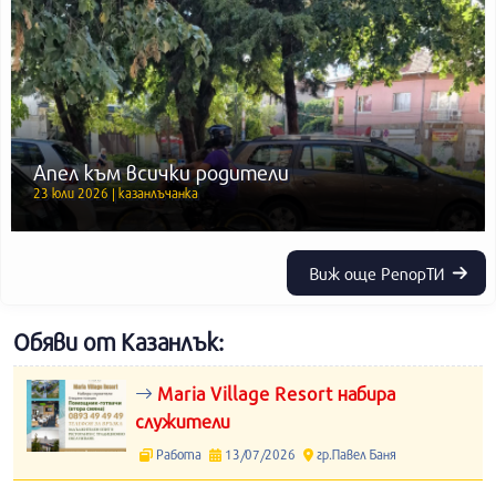
Апел към всички родители
23 юли 2026 | казанлъчанка
Виж още РепорТИ
Обяви от Казанлък:
Maria Village Resort набира
служители
Работа
13/07/2026
гр.Павел Баня