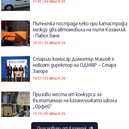
11:05 | 04 август 26
Пътничка пострада леко при катастрофа
между два автомобила на пътя Казанлък
- Павел баня
10:52 | 03 август 26
Старши комисар Димитър Машов е
новият директор на ОДМВР – Стара
Загора
14:57 | 03 август 26
Призови места от конкурси за
възпитаници на казанлъшката школа
„Орфей“
15:14 | 05 август 26
Още новини от Казанлък