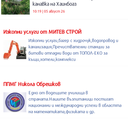
канавка на Хаинбоаз
10:19 | 05 август 26
Изкопни услуги от МИТЕВ СТРОЙ
Изкопни услуги,багер с хидрочук,водопровод и
канализация,Пречиствателни станции за
битови отпадни води от ТОПОЛ-ЕКО за
къщи,хотели,комплекси
ППМГ Никола Обрешков
Едно от водещите училища в
страната.Нашите възпитаници постигат
национални и международни успехи в областта
на математиката,физиката и др.