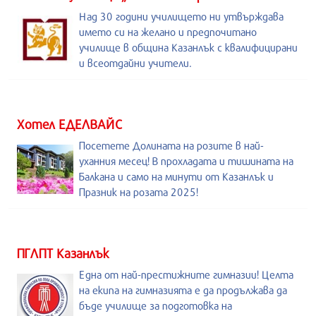
Над 30 години училището ни утвърждава
името си на желано и предпочитано
училище в община Казанлък с квалифицирани
и всеотдайни учители.
Хотел ЕДЕЛВАЙС
Посетете Долината на розите в най-
уханния месец! В прохладата и тишината на
Балкана и само на минути от Казанлък и
Празник на розата 2025!
ПГЛПТ Казанлък
Една от най-престижните гимназии! Целта
на екипа на гимназията е да продължава да
бъде училище за подготовка на