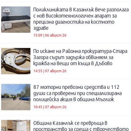
Поликлиниката в Казанлък вече разполага
с нов високотехнологичен апарат за
прецизна диагностика на костното
здраве
15:09 | 06 август 26
По искане на Районна прокуратура-Стара
Загора съдът задържа обвиняем за
кражба на вещи от къща в Дъбово
14:55 | 07 август 26
87 моторни превозни средства и 112
души са проверени при специализирана
полицейска акция в община Мъглиж
10:45 | 07 август 26
Община Казанлък се превръща в
пространство за среща с творчеството