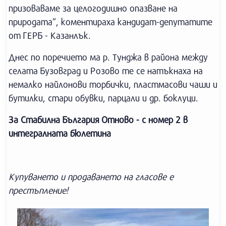
призоваваме за целогодишно опазване на
природата”, коментираха кандидат-депутатите
от ГЕРБ - Казанлък.
Днес по поречието ма р. Тунджа в района между
селата Бузовград и Розово те се натъкнаха на
немалко найлонови торбички, пластмасови чаши и
бутилки, стари обувки, парцали и др. боклуци.
За Стабилна България Отново - с номер 2 в
интегралната бюлетина
Купуването и продаването на гласове е
престъпление!