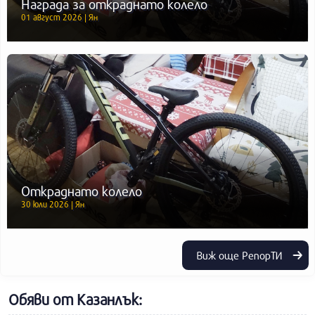
Награда за откраднато колело
01 август 2026 | Ян
Откраднато колело
30 юли 2026 | Ян
Виж още РепорТИ
Обяви от Казанлък: