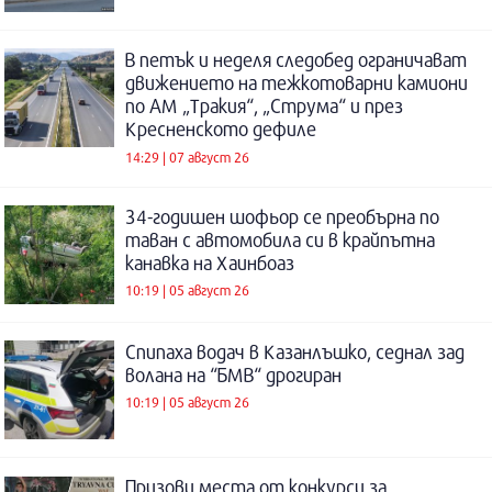
В петък и неделя следобед ограничават
движението на тежкотоварни камиони
по АМ „Тракия“, „Струма“ и през
Кресненското дефиле
14:29 | 07 август 26
34-годишен шофьор се преобърна по
таван с автомобила си в крайпътна
канавка на Хаинбоаз
10:19 | 05 август 26
Спипаха водач в Казанлъшко, седнал зад
волана на “БМВ“ дрогиран
10:19 | 05 август 26
Призови места от конкурси за