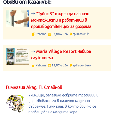
Обяви от Казанлък:
“Туйнс 3“ търси да назначи
монтажисти и работници в
производствен цех за дограма
Работа
07/08/2026
гр.Казанлък
Maria Village Resort набира
служители
Работа
13/07/2026
гр.Павел Баня
Гимназия Акад. П. Стайнов
Училище, запазило добрите традиции и
доразвиващо ги в нашето модерно
съвремие. Гимназия, в която всичко се
посвещава на младите хора.