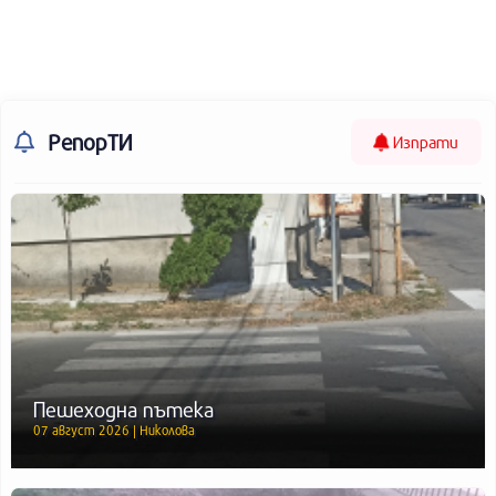
РепорТИ
Изпрати
Пешеходна пътека
07 август 2026 | Николова