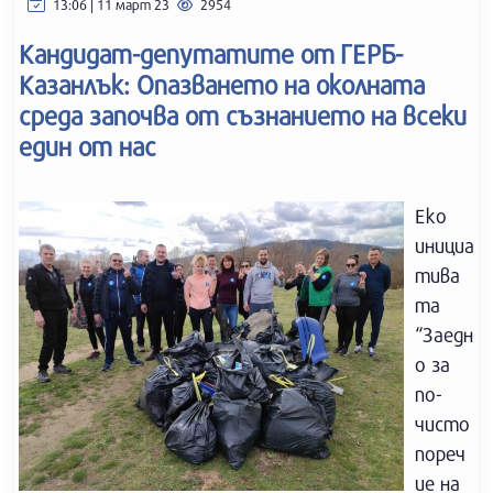
13:06 | 11 март 23
2954
Кандидат-депутатите от ГЕРБ-
Казанлък: Опазването на околната
среда започва от съзнанието на всеки
един от нас
Еко
инициа
тива
та
“Заедн
о за
по-
чисто
пореч
ие на