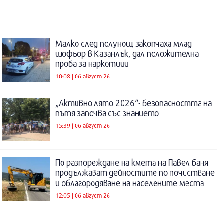
Малко след полунощ закопчаха млад
шофьор в Казанлък, дал положителна
проба за наркотици
10:08 | 06 август 26
„Активно лято 2026“- безопасността на
пътя започва със знанието
15:39 | 06 август 26
По разпореждане на кмета на Павел баня
продължават дейностите по почистване
и облагородяване на населените места
12:05 | 06 август 26