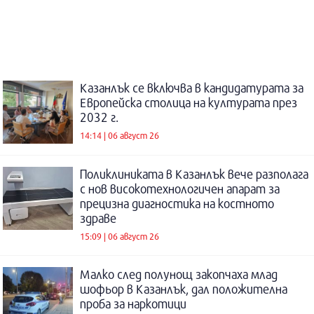
Казанлък се включва в кандидатурата за
Европейска столица на културата през
2032 г.
14:14 | 06 август 26
Поликлиниката в Казанлък вече разполага
с нов високотехнологичен апарат за
прецизна диагностика на костното
здраве
15:09 | 06 август 26
Малко след полунощ закопчаха млад
шофьор в Казанлък, дал положителна
проба за наркотици