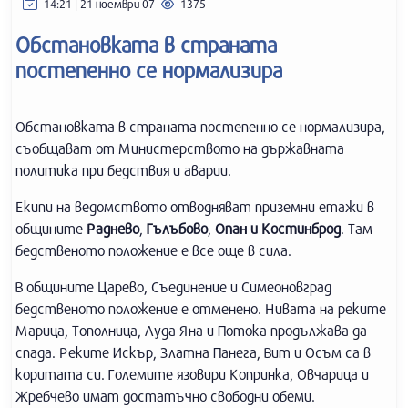
14:21 | 21 ноември 07
1375
Обстановката в страната
постепенно се нормализира
Обстановката в страната постепенно се нормализира,
съобщават от Министерството на държавната
политика при бедствия и аварии.
Екипи на ведомството отводняват приземни етажи в
общините
Раднево
,
Гълъбово
,
Опан и Костинброд
. Там
бедственото положение е все още в сила.
В общините Царево, Съединение и Симеоновград
бедственото положение е отменено. Нивата на реките
Марица, Тополница, Луда Яна и Потока продължава да
спада. Реките Искър, Златна Панега, Вит и Осъм са в
коритата си. Големите язовири Копринка, Овчарица и
Жребчево имат достатъчно свободни обеми.