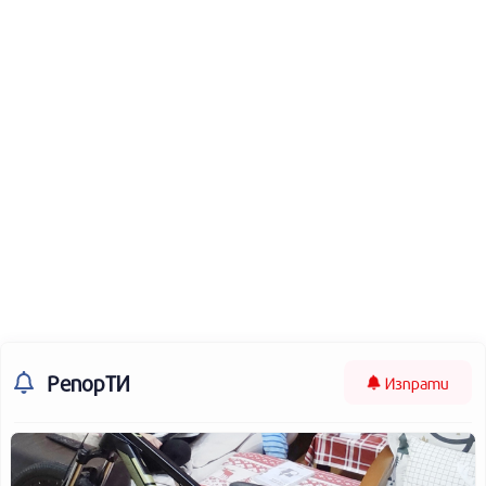
РепорТИ
Изпрати