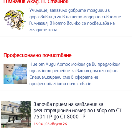
Гимназия Акад. П. Стайнов
Училище, запазило добрите традиции и
доразвиващо ги в нашето модерно съвремие.
Гимназия, в която всичко се посвещава на
младите хора.
Професионално почистване
Ние от Лиди Лотос можем да Ви предложим
идеалното решение за вашия дом или офис.
Специализирани сме в сферата на
професионалното почистване.
Започва прием на заявления за
регистрационен номер по избор от СТ
7501 ТР до СТ 8000 ТР
16:04 | 06 август 26