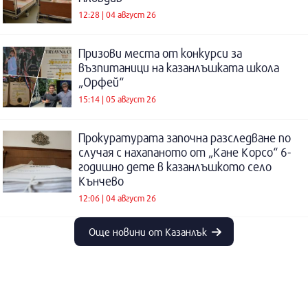
12:28 | 04 август 26
Призови места от конкурси за
възпитаници на казанлъшката школа
„Орфей“
15:14 | 05 август 26
Прокуратурата започна разследване по
случая с нахапаното от „Кане Корсо“ 6-
годишно дете в казанлъшкото село
Кънчево
12:06 | 04 август 26
Още новини от Казанлък