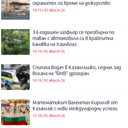
охранител по време на дежурство
10:15 | 05 август 26
34-годишен шофьор се преобърна по
таван с автомобила си в крайпътна
канавка на Хаинбоаз
10:19 | 05 август 26
Спипаха водач в Казанлъшко, седнал зад
волана на “БМВ“ дрогиран
10:19 | 05 август 26
Математикът Валентин Кирилов от
Казанлък с нови международни успехи
12:18 | 05 август 26