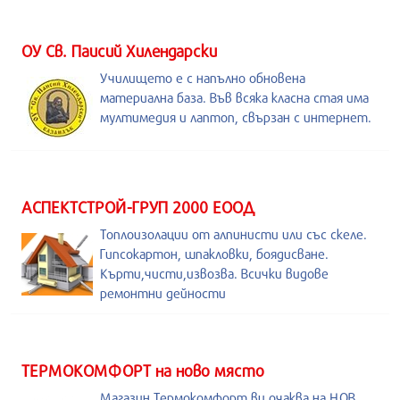
ОУ Св. Паисий Хилендарски
Училището е с напълно обновена
материална база. Във всяка класна стая има
мултимедия и лаптоп, свързан с интернет.
АСПЕКТСТРОЙ-ГРУП 2000 ЕООД
Топлоизолации от алпинисти или със скеле.
Гипсокартон, шпакловки, боядисване.
Кърти,чисти,извозва. Всички видове
ремонтни дейности
ТЕРМОКОМФОРТ на ново място
Магазин Термокомфорт ви очаква на НОВ