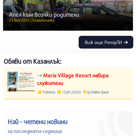
Апел към всички родители
23 юли 2026 | казанлъчанка
Виж още РепорТИ
Обяви от Казанлък:
Maria Village Resort набира
служители
Работа
13/07/2026
гр.Павел Баня
Най - четени новини
за последната седмица