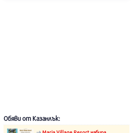
Обяви от Казанлък:
Maria Village Resort набира