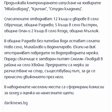
Продължава контролираното изпускане на язовирите
"Ивайловград", "Кричим", "Студен кладенец".
Спасителите отводняват 12 къщи и дворове в село
Обручище, община Раднево; 5 къщи в село Пъстрен,
община Опан и 2 къщи в село Ягода, община Мъглиж.
В община Раднево без питейна вода остават селата
Ново село, Михайлово и Воденичарово. Екипи на ВиК
отстраняват повредите по водопроводната мрежа.
Поради свлачище е затворен пътят Смолян -Пловдив в
района на село Хвойна. Предприети са мерки за
разчистване на стар, съществуващ път, за да се
пренасочи движението през него.
В наводнените населени места са сформирани комисии
за оглед и оценка на нанесените щети.
dariknews.bg