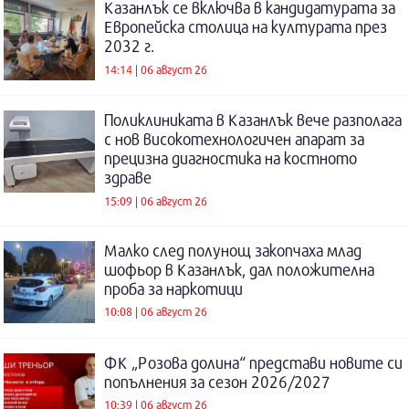
Казанлък се включва в кандидатурата за
Европейска столица на културата през
2032 г.
14:14 | 06 август 26
Поликлиниката в Казанлък вече разполага
с нов високотехнологичен апарат за
прецизна диагностика на костното
здраве
15:09 | 06 август 26
Малко след полунощ закопчаха млад
шофьор в Казанлък, дал положителна
проба за наркотици
10:08 | 06 август 26
ФК „Розова долина“ представи новите си
попълнения за сезон 2026/2027
10:39 | 06 август 26