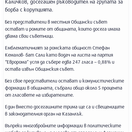
Каличков, досегашен ръководител на групата за
борба с корупцията.
Без представители в местния Общински съвет
остават и ромите от общината, които досега имаха
двама свои съветници.
Емблематичният за ромската общност Стефан
Кемалов- бат Сали като водач на листа на партия
“Евророма” успя да събере едва 247 гласа – 0,88% и
остава извън Общинския съвет.
Без свое представители остават и комунистическите
формации в общината, събрали общо около 5 процента
от гласовете на избирателите.
Един вместо досегашните трима ще са и свещениците
в законодателния орган на Казанлък.
Въпреки многобройните информации в политическите