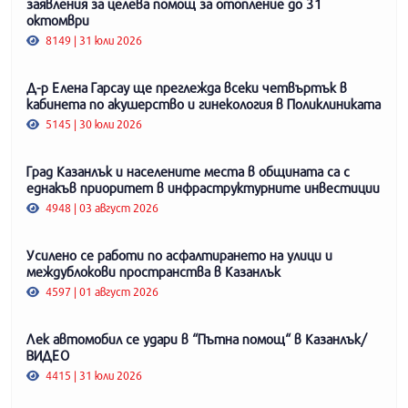
заявления за целева помощ за отопление до 31
октомври
8149 | 31 юли 2026
Д-р Елена Гарсау ще преглежда всеки четвъртък в
кабинета по акушерство и гинекология в Поликлиниката
5145 | 30 юли 2026
Град Казанлък и населените места в общината са с
еднакъв приоритет в инфраструктурните инвестиции
4948 | 03 август 2026
Усилено се работи по асфалтирането на улици и
междублокови пространства в Казанлък
4597 | 01 август 2026
Лек автомобил се удари в “Пътна помощ“ в Казанлък/
ВИДЕО
4415 | 31 юли 2026