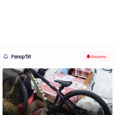
РепорТИ
Изпрати