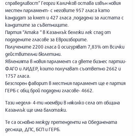
справедливост” Георги Каличков остава извън новия
местен парламент- с неговите 957 гласа като
кандидат за кмет и 427 гласа ,подадени за листата с
кандитите за съветниците.
Партия “Атака “ в Казанлък бележи лек спад от
подадените гласове за Евроизборите.
Получените 2200 гласа й осигуряват 7,83% от всички
действителни бюлетини.
Явленията в новия парламент са двете бизнес партии-
ФАГО и ЛИДЕР, които получават съответно 2662 и
1757 гласа.
Безспорен фаворит в местния парламент ще е партия
ГЕРБ с общ брой подадени гласове- 4662.
Тази неделя- 4-ти ноември в няколко села от община
Казанлък ще има балотажи.
Те са основно между претенденти на Обединената
десница, ДПС, БСП и ГЕРБ.