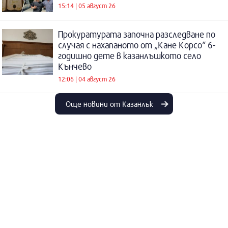
15:14 | 05 август 26
Прокуратурата започна разследване по
случая с нахапаното от „Кане Корсо“ 6-
годишно дете в казанлъшкото село
Кънчево
12:06 | 04 август 26
Още новини от Казанлък