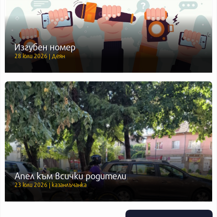
Изгубен номер
28 юли 2026 | Деян
Апел към всички родители
23 юли 2026 | казанлъчанка