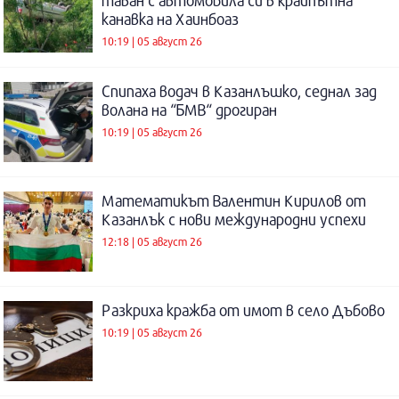
таван с автомобила си в крайпътна
канавка на Хаинбоаз
10:19 | 05 август 26
Спипаха водач в Казанлъшко, седнал зад
волана на “БМВ“ дрогиран
10:19 | 05 август 26
Математикът Валентин Кирилов от
Казанлък с нови международни успехи
12:18 | 05 август 26
Разкриха кражба от имот в село Дъбово
10:19 | 05 август 26