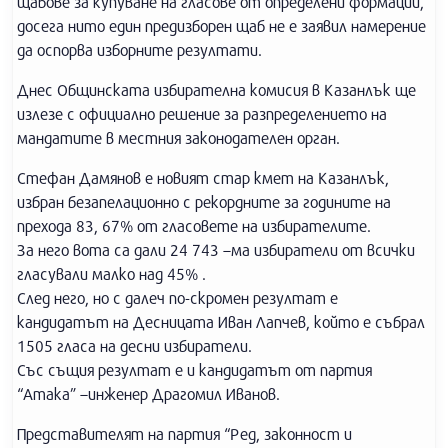
щабове за купуване на гласове от определени формации,
досега нито един предизборен щаб не е заявил намерение
да оспорва изборните резултати.
Днес Общинската избирателна комисия в Казанлък ще
излезе с официално решение за разпределението на
мандатите в местния законодателен орган.
Стефан Дамянов е новият стар кмет на Казанлък,
избран безапелационно с рекордните за годините на
прехода 83, 67% от гласовете на избирателите.
За него вота са дали 24 743 –ма избиратели от всички
гласували малко над 45% .
След него, но с далеч по-скромен резултат е
кандидатът на Десницата Иван Лапчев, който е събрал
1505 гласа на десни избиратели.
Със същия резултат е и кандидатът от партия
“Атака” –инженер Драгомил Иванов.
Представителят на партия “Ред, законност и