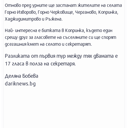
Отново пред урните ще застанат жителите на селата
Горно Изворово, Горно Черковище, Черганово, Копринка,
Хаджидимитрово и Ръжена.
Най- интересна е битката в Копринка, където един
срещу друг за гласовете на съселяните си ще спорят
дсегашния кмет на селото и секретарят.
Разликата от първия тур между тях двамата е
17 гласа в полза на секретаря.
Деляна Бобева
dariknews.bg