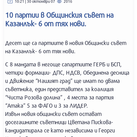
10:21 | 30 октомври 07
2016
10 партии в Общинския съвет на
Казанлък- 6 от тях нови.
Десет ще са партиите в новия Общински съвет
на Казанлък- 6 от тях нови.
С 8 мандата в негоще сапартиите ГЕРБ и БСП,
четири формации- ДПС, НДСВ, Обединена десница
и Движение “Нашият град” ще имат по двама
съветника, един представител за коалиция
“Чиста Розова долина” , 4 места за партия
“Атака” 5 за ФАГО и 3 за ЛИДЕР.
Извън новия общински съвет остават
досегашните съветници Цветана Пискова-
кандидатирала се като независима и Георги