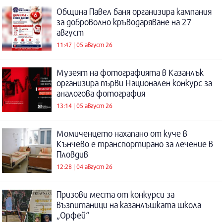
Община Павел баня организира кампания
за доброволно кръводаряване на 27
август
11:47 | 05 август 26
Музеят на фотографията в Казанлък
организира първи Национален конкурс за
аналогова фотография
13:14 | 05 август 26
Момиченцето нахапано от куче в
Кънчево е транспортирано за лечение в
Пловдив
12:28 | 04 август 26
Призови места от конкурси за
възпитаници на казанлъшката школа
„Орфей“