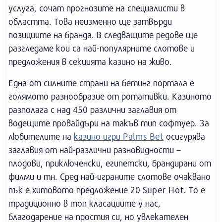
услуга, сочат прогнозите на специалисти в
областта. Това неизменно ще затвърди
позициите на бранда. В следващите редове ще
разгледаме кои са най-популярните слотове и
предложения в секцията казино на живо.
Една от силните страни на бетинг портала е
голямото разнообразие от ротативки. Казиното
разполага с над 450 различни заглавия от
водещите провайдъри на такъв тип софтуер. За
любителите на
казино игри Palms Bet
осигурява
заглавия от най-различни разновидности –
плодови, приключенски, египетски, брандирани от
филми и тн. Сред най-играните слотове очаквано
пък е хитовото предложение 20 Super Hot. То е
традиционно в топ класациите у нас,
благодарение на простия си, но увлекателен