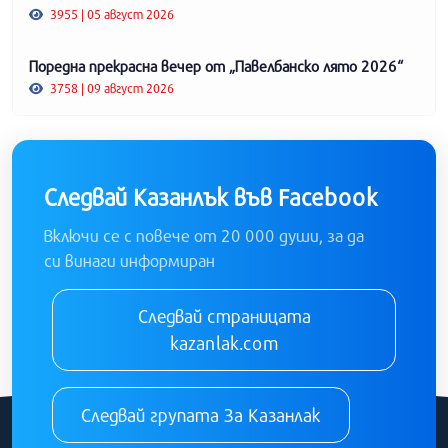
3955 | 05 август 2026
Поредна прекрасна вечер от „Павелбанско лято 2026“
3758 | 09 август 2026
Следвай Казанлък във Facebook
Включи се с повече от 20 000 души, за да
си винаги информиран
Следвай страницата
kazanlak.com
Следвай групата За Казанлак