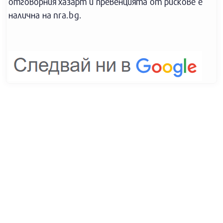
отговорния хазарт и превенцията от рискове е
налична на nra.bg.