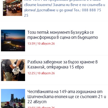
своите клиенти! Залата ни вече е по-слънчева и
уютна! Доставяме и до дома! Тел.: 088 888 75
25
Този петък монумент Бузлуджа се
трансформира в сцена от бъдещето
13:59 | 10 август 26
Разбиха заведение за бързо хранене в
Казанлък, откраднаха 15 евро
12:25 | 10 август 26
Честванията на 149-ата годишнина от
Шипченската епопея ще се състоят 21 и
22 август
13:03 | 09 август 26