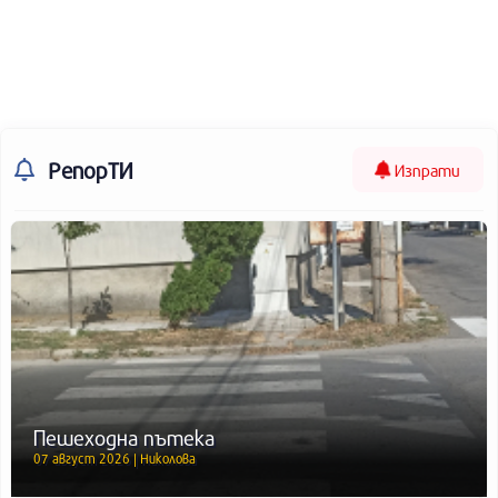
РепорТИ
Изпрати
Пешеходна пътека
07 август 2026 | Николова