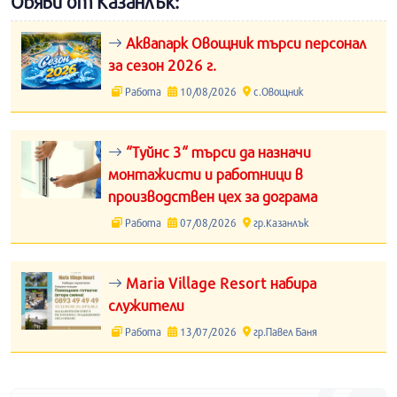
Обяви от Казанлък:
Аквапарк Овощник търси персонал
за сезон 2026 г.
Работа
10/08/2026
с.Овощник
“Туйнс 3“ търси да назначи
монтажисти и работници в
производствен цех за дограма
Работа
07/08/2026
гр.Казанлък
Maria Village Resort набира
служители
Работа
13/07/2026
гр.Павел Баня