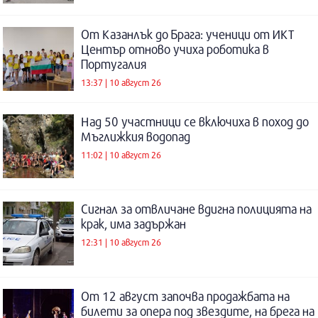
От Казанлък до Брага: ученици от ИКТ
Център отново учиха роботика в
Португалия
13:37 | 10 август 26
Над 50 участници се включиха в поход до
Мъглижкия водопад
11:02 | 10 август 26
Сигнал за отвличане вдигна полицията на
крак, има задържан
12:31 | 10 август 26
От 12 август започва продажбата на
билети за опера под звездите, на брега на