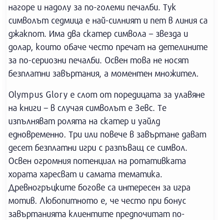
нагоре и надолу за по-големи печалби. Тук
символът седмица е най-силният и пет в линия са
джакпот. Има два скатер символа – звезда и
долар, които обаче често пречат на детелините
за по-сериозни печалби. Освен това не носят
безплатни завъртания, а моментен множител.
Olympus Glory е слот от поредицата за улавяне
на книги – в случая символът е Зевс. Те
изпълняват ролята на скатер и уайлд
едновременно. Три или повече в завъртане дават
десет безплатни игри с разпъващ се символ.
Освен огромния потенциал на ротативката
хората харесват и самата тематика.
Древногръцките богове са интересен за игра
мотив. Любопитното е, че често при бонус
завъртанията клиентите предпочитат по-