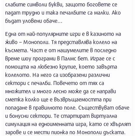
слабите символи букви, защото боговете се
падат трудно и така печалбите са малки. Ако
бъдат уловени обаче…
Една от най-популярните игри е в казиното на
живо – Монополи. Тя представлява колело на
късмета. Част е от нашумелите в последно
време шоу програми в Палмс бет. Играе се с
помощта на любезно крупие, което завърта
колелото. На него са изобразени различни
сектори с печалби. Повечето от тях са
множител и много лесно може да се направи
сметка колко ще е възвръщаемостта при
попадане в правилното поле. Съществуват обаче
и бонусни сектори. Те стартират виртуална
симулация на едноименната игра, като се хвърлят
зарове и се мести пионка по Монополи дъската.