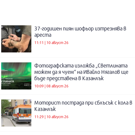
37-годишен пиян шофьор изтрезнява в
ареста
11:11 | 10 август 26
Фотографската изложба „Светлината
можем да я чуем“ на Ивайло Нягалов ще
бъде представена в Казанлък
10:09 | 08 август 26
Моторист пострада при сблъсък с кола в
Казанлък
11:29 | 10 август 26