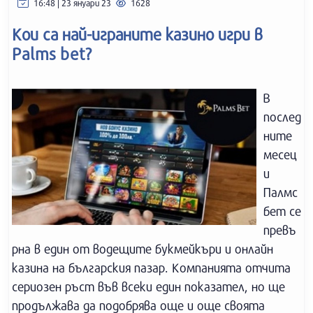
16:48 | 23 януари 23
1628
Кои са най-играните казино игри в
Palms bet?
В
послед
ните
месец
и
Палмс
бет се
превъ
рна в един от водещите букмейкъри и онлайн
казина на българския пазар. Компанията отчита
сериозен ръст във всеки един показател, но ще
продължава да подобрява още и още своята