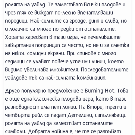
ролята на уайлд. Те заместват всички плодове и
чрез тях се виждат по-лесно впечатляващи
поредици. Най-силните са грозде, диня и слива, но
и логично са много по-редки от останалите.
Хората харесват в тази игра, че печелившите
завъртания попринцип са чести, но не и за сметка
на някои солидни екрани. При спинове с много
седмици се улавят повече успешни линии, което
видимо увеличава множителя. Последователните
уайлдове пък са най-силната комбинация.
Друго популярно предложение е Burning Hot. Това
е още една класическа плодова игра, като в тази
разновидност има пет линии. На втори, трети и
четвърти рийл се падат Детелини, изпълняващи
ролята на уайлд да заместват останалите
символи. Добрата новина е, че те се разпъват