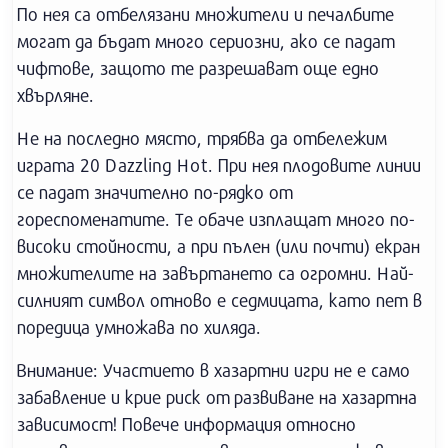
По нея са отбелязани множители и печалбите
могат да бъдат много сериозни, ако се падат
чифтове, защото те разрешават още едно
хвърляне.
Не на последно място, трябва да отбележим
играта 20 Dazzling Hot. При нея плодовите линии
се падат значително по-рядко от
гореспоменатите. Те обаче изплащат много по-
високи стойности, а при пълен (или почти) екран
множителите на завъртането са огромни. Най-
силният символ отново е седмицата, като пет в
поредица умножава по хиляда.
Внимание: Участието в хазартни игри не е само
забавление и крие риск от развиване на хазартна
зависимост! Повече информация относно