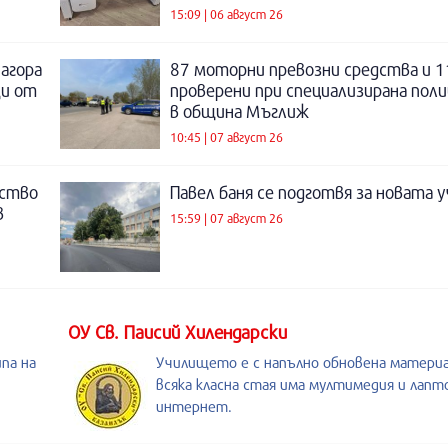
15:09 | 06 август 26
Загора
87 моторни превозни средства и 1
щи от
проверени при специализирана поли
в община Мъглиж
10:45 | 07 август 26
нство
Павел баня се подготвя за новата у
в
15:59 | 07 август 26
ОУ Св. Паисий Хилендарски
па на
Училището е с напълно обновена материа
всяка класна стая има мултимедия и лапто
интернет.