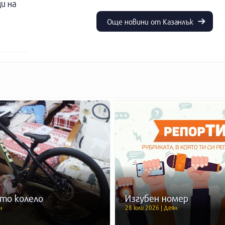
и на
Още новини от Казанлък
то колело
Изгубен номер
н
28 юли 2026 | Деян