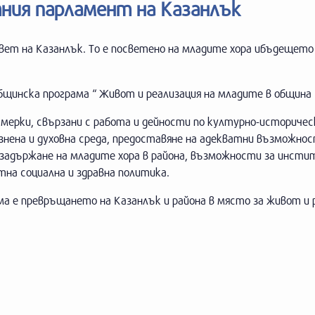
ния парламент на Казанлък
ъвет на Казанлък. То е посветено на младите хора ибъдещето
щинска програма “ Живот и реализация на младите в община 
 мерки, свързани с работа и дейности по културно-историче
знена и духовна среда, предоставяне на адекватни възможнос
а задържане на младите хора в района, възможности за инсти
на социална и здравна политика.
а е превръщането на Казанлък и района в място за живот и 