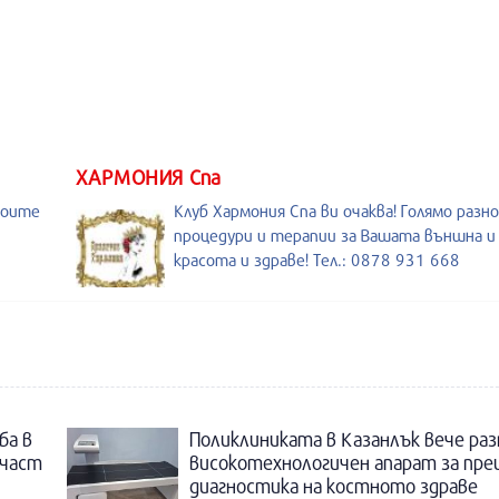
ХАРМОНИЯ Спа
воите
Клуб Хармония Спа ви очаква! Голямо разн
процедури и терапии за Вашата външна 
красота и здраве! Тел.: 0878 931 668
ба в
Поликлиниката в Казанлък вече раз
 част
високотехнологичен апарат за пре
диагностика на костното здраве