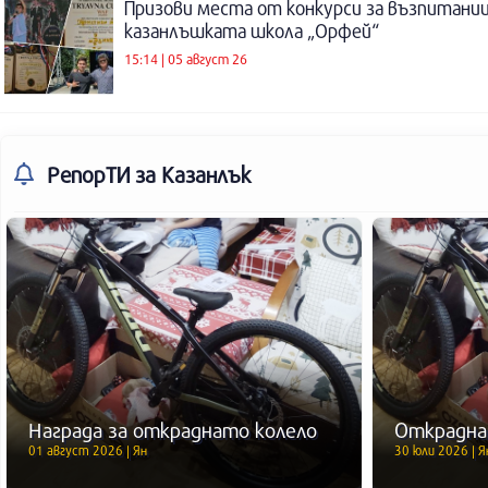
Призови места от конкурси за възпитаниц
казанлъшката школа „Орфей“
15:14 | 05 август 26
РепорТИ
за Казанлък
Награда за откраднато колело
Открадна
01 август 2026 | Ян
30 юли 2026 | Я