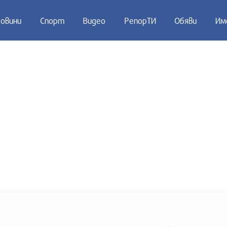
овини
Спорт
Видео
РепорТИ
Обяви
Им