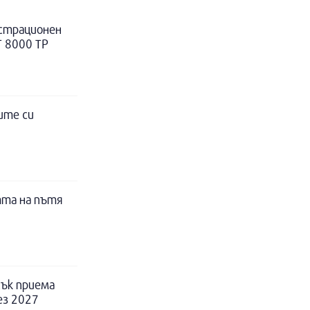
истрационен
Т 8000 ТР
ите си
тта на пътя
ък приема
ез 2027