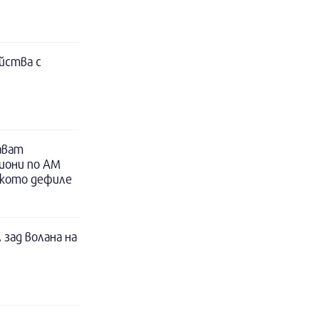
йства с
ават
иони по АМ
ското дефиле
 зад волана на