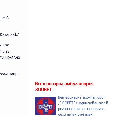
 им в
Казанлък."
ските
ти за
туционално
реализация
Ветеринарна амбулатория
ЗООВЕТ
Ветеринарна амбулатория
„ЗООВЕТ” е единствената в
региона, която разполага с
дигитален рентген!