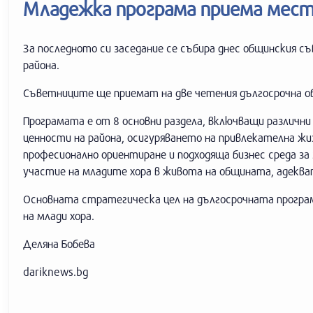
Младежка програма приема мест
За последното си заседание се събира днес общинския с
района.
Съветниците ще приемат на две четения дългосрочна об
Програмата е от 8 основни раздела, включващи различни
ценности на района, осигуряването на привлекателна жи
професионално ориентиране и подходяща бизнес среда з
участие на младите хора в живота на общината, адекват
Основната стратегическа цел на дългосрочната програм
на млади хора.
Деляна Бобева
dariknews.bg