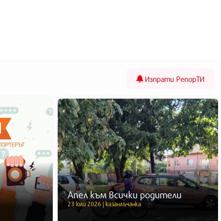
Изпрати
РепорТИ
Апел към всички родители
23 юли 2026 | казанлъчанка