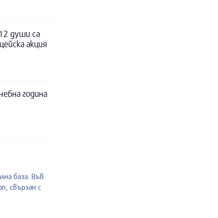
12 души са
цейска акция
чебна година
лна база. Във
п, свързан с