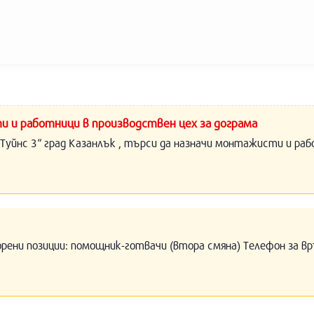
и и работници в производствен цех за дограма
Туйнс 3“ град Казанлък , търси да назначи монтажисти и раб
орени позиции: помощник-готвачи (втора смяна) Телефон за вр