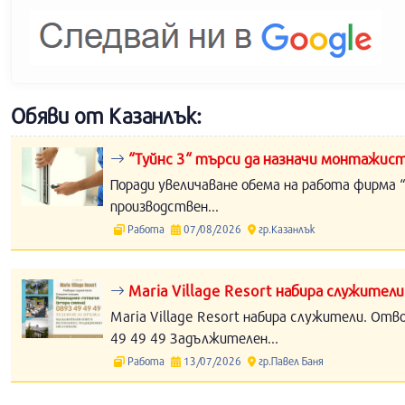
Обяви от Казанлък:
“Туйнс 3“ търси да назначи монтажист
Поради увеличаване обема на работа фирма “
производствен...
Работа
07/08/2026
гр.Казанлък
Maria Village Resort набира служители
Maria Village Resort набира служители. Отв
49 49 49 Задължителен...
Работа
13/07/2026
гр.Павел Баня