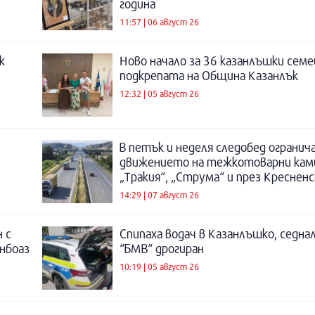
година
11:57 | 06 август 26
к
Ново начало за 36 казанлъшки семе
подкрепата на Община Казанлък
12:32 | 05 август 26
В петък и неделя следобед огранич
движението на тежкотоварни кам
„Тракия“, „Струма“ и през Креснен
14:29 | 07 август 26
 с
Спипаха водач в Казанлъшко, седнал
инбоаз
“БМВ“ дрогиран
10:19 | 05 август 26