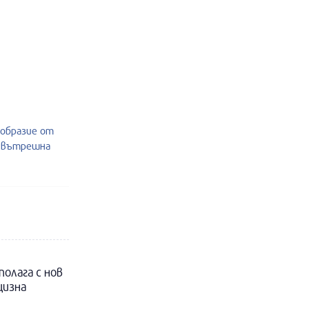
ообразие от
и вътрешна
полага с нов
цизна