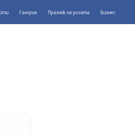
оти
Галерия
Празник на розата
Бизнес