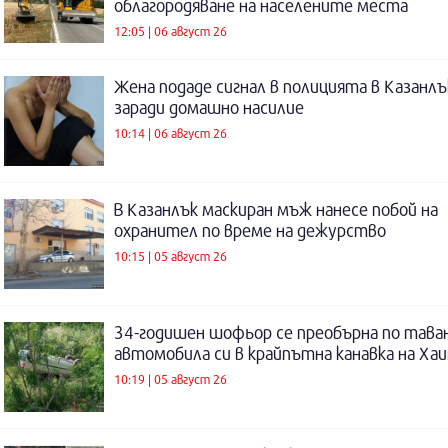
облагородяване на населените места
12:05 | 06 август 26
Жена подаде сигнал в полицията в Казанлъ
заради домашно насилие
10:14 | 06 август 26
В Казанлък маскиран мъж нанесе побой на
охранител по време на дежурство
10:15 | 05 август 26
34-годишен шофьор се преобърна по таван
автомобила си в крайпътна канавка на Ха
10:19 | 05 август 26