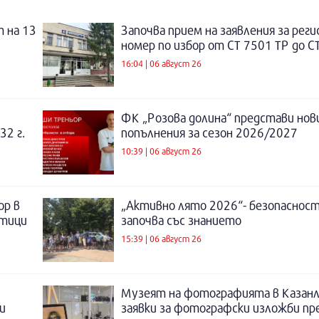
 на 13
Започва прием на заявления за рег
номер по избор от СТ 7501 ТР до С
16:04 | 06 август 26
ФК „Розова долина“ представи нов
32 г.
попълнения за сезон 2026/2027
10:39 | 06 август 26
ор в
„Активно лято 2026“- безопаснос
отици
започва със знанието
15:39 | 06 август 26
Музеят на фотографията в Казанл
и
заявки за фотографски изложби пр