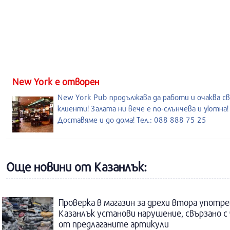
New York е отворен
New York Pub продължава да работи и очаква с
клиенти! Залата ни вече е по-слънчева и уютна!
Доставяме и до дома! Тел.: 088 888 75 25
Още новини от Казанлък:
Проверка в магазин за дрехи втора употре
Казанлък установи нарушение, свързано с
от предлаганите артикули