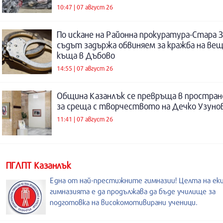
10:47 | 07 август 26
По искане на Районна прокуратура-Стара 
съдът задържа обвиняем за кражба на ве
къща в Дъбово
14:55 | 07 август 26
Община Казанлък се превръща в простра
за среща с творчеството на Дечко Узуно
11:41 | 07 август 26
ПГЛПТ Казанлък
Една от най-престижните гимназии! Целта на еки
гимназията е да продължава да бъде училище за
подготовка на високомотивирани ученици.