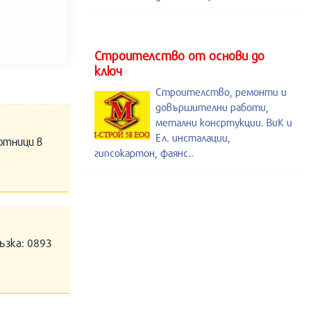
Строителство от основи до
ключ
Строителство, ремонти и
довършителни работи,
метални консртукции. ВиК и
Ел. инсталации,
отници в
гипсокартон, фаянс..
ъзка: 0893