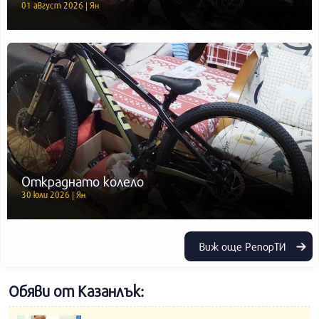
01 август 2026 | Ян
Откраднато колело
30 юли 2026 | Ян
Виж още РепорТИ
Обяви от Казанлък: