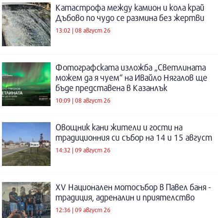
Катастрофа между камион и кола край
Дъбово по чудо се размина без жертви
13:02 | 08 август 26
Фотографската изложба „Светлината
можем да я чуем“ на Ивайло Нягалов ще
бъде представена в Казанлък
10:09 | 08 август 26
Овощник кани жители и гости на
традиционния си събор на 14 и 15 август
14:32 | 09 август 26
XV Национален мотосъбор в Павел баня -
традиция, адреналин и приятелство
12:36 | 09 август 26