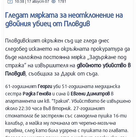
10:38 | 17 август 07
1781
Гледат мярката за неотклонение на
двойния убиец от Пловдив
Пловдивският окръжен съд ще гледа днес
следобед искането на окръжната прокуратура да
бъде наложена постоянна мярка „Задържане под
стража” на извършителя на
двойното убийство в
Пловдив
, съобщиха за Дарик от съда.
61-годишният
Георги
уби 51-годишната медицинска
сестра
Радка Генова
и сина й
Евгени Димитров
в
апартамента им кв. "Тракия". Убийството бе извършено
около 22:30 часа във вторник. 27-годишният
стоматолог бе застрелян със самоделна пушка 16-ти
калибър, а майка му починала от черепно-мозъчна
травма, след като била ударена с пушката по главата.