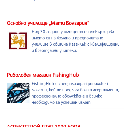
Основно училище „Мати Болгария“
Над 30 години училището ни утвърждава
името си на желано и предпочитано
училище в община Казанлък с квалифицирани
и всеотдайни учители.
Риболовен магазин FishingHub
FishingHub е специализиран риболовен
магазин, който предлага богат асортимент,
професионално обслужване и всичко
необходимо за успешен излет
АСПЕКТСТРОЙ-ГРУП 2000 ЕООД