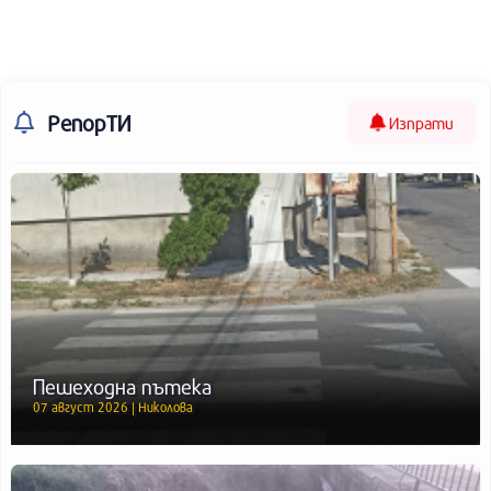
РепорТИ
Изпрати
Пешеходна пътека
07 август 2026 | Николова