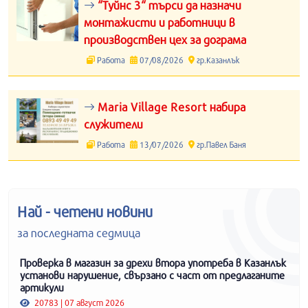
“Туйнс 3“ търси да назначи
монтажисти и работници в
производствен цех за дограма
Работа
07/08/2026
гр.Казанлък
Maria Village Resort набира
служители
Работа
13/07/2026
гр.Павел Баня
Най - четени новини
за последната седмица
Проверка в магазин за дрехи втора употреба в Казанлък
установи нарушение, свързано с част от предлаганите
артикули
20783 | 07 август 2026