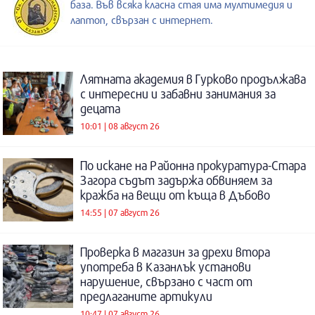
база. Във всяка класна стая има мултимедия и
лаптоп, свързан с интернет.
Лятната академия в Гурково продължава
с интересни и забавни занимания за
децата
10:01 | 08 август 26
По искане на Районна прокуратура-Стара
Загора съдът задържа обвиняем за
кражба на вещи от къща в Дъбово
14:55 | 07 август 26
Проверка в магазин за дрехи втора
употреба в Казанлък установи
нарушение, свързано с част от
предлаганите артикули
10:47 | 07 август 26