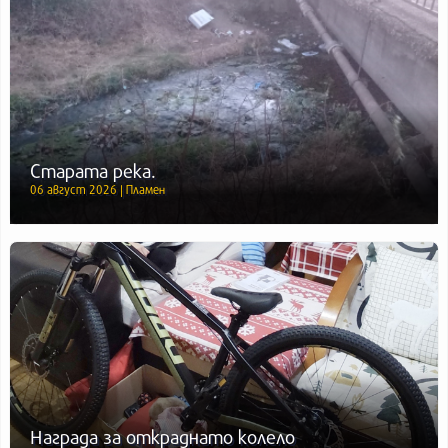
Старата река.
06 август 2026 | Пламен
Награда за откраднато колело