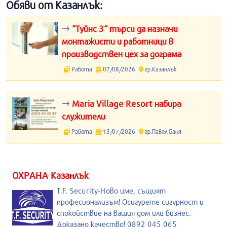
Обяви от Казанлък:
“Туйнс 3“ търси да назначи
монтажисти и работници в
производствен цех за дограма
Работа
07/08/2026
гр.Казанлък
Maria Village Resort набира
служители
Работа
13/07/2026
гр.Павел Баня
ОХРАНА Казанлък
T.F. Security-Ново име, същият
професионализъм! Осигурете сигурност и
спокойствие на вашия дом или бизнес.
Доказано качество! 0892 045 065