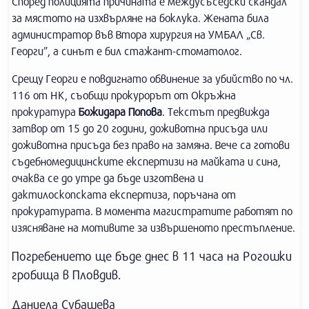
Според полицията причината е междусъседски скандал
за мястото на изхвърляне на боклука. Жената била
администратор във Втора хирургия на УМБАЛ „Св.
Георги”, а синът е бил стажант-стоматолог.
Срещу Георги е повдигнато обвинение за убийство по чл.
116 от НК, съобщи прокурорът от Окръжна
прокуратура
Божидара Попова
. Текстът предвижда
затвор от 15 до 20 години, доживотна присъда или
доживотна присъда без право на замяна. Вече са готови
съдебномедицинските експертизи на майката и сина,
очаква се до утре да бъде изготвена и
дактилоскопската експертиза, поръчана от
прокуратурата. В момента магистратите работят по
изясняване на мотивите за извършеното престъпление.
Погребението ще бъде днес в 11 часа на Рогошки
гробища в Пловдив.
Даниела Субашева