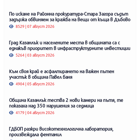
По искане на Районна прокуратура-Стара Загора съдът
задържа обвиняем за кражба на вещи от къща в Дъбово
8529 | 07 август 2026
Град Казанлък и населените места в общината са с
еднакъв приоритет в инфраструктурните инвестиции
5264 | 03 август 2026
Към своя край е асфалтирането на важен пътен
участък в община Павел баня
4904 | 05 август 2026
Община Казанлък тества 2 нови камери на пътя, те
показаха над 350 нарушения за седмица
4179 | 04 август 2026
ГДБОП разкри високотехнологична лаборатория,
произвеждала фентанил