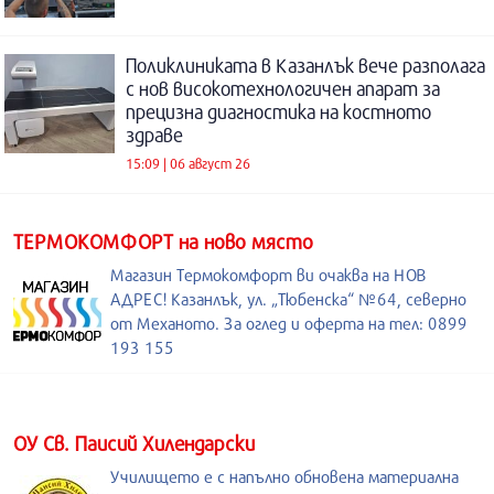
Поликлиниката в Казанлък вече разполага
с нов високотехнологичен апарат за
прецизна диагностика на костното
здраве
15:09 | 06 август 26
ТЕРМОКОМФОРТ на ново място
Магазин Термокомфорт ви очаква на НОВ
АДРЕС! Казанлък, ул. „Тюбенска“ №64, северно
от Механото. За оглед и оферта на тел: 0899
193 155
ОУ Св. Паисий Хилендарски
Училището е с напълно обновена материална