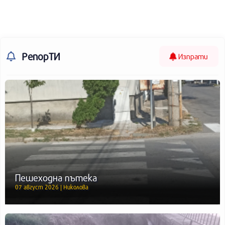
РепорТИ
Изпрати
Пешеходна пътека
07 август 2026 | Николова