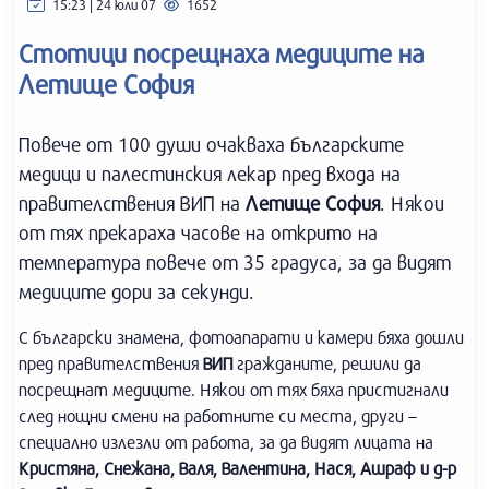
15:23 | 24 юли 07
1652
Стотици посрещнаха медиците на
Летище София
Повече от 100 души очакваха българските
медици и палестинския лекар пред входа на
правителствения ВИП на
Летище София
. Някои
от тях прекараха часове на открито на
температура повече от 35 градуса, за да видят
медиците дори за секунди.
С български знамена, фотоапарати и камери бяха дошли
пред правителствения
ВИП
гражданите, решили да
посрещнат медиците. Някои от тях бяха пристигнали
след нощни смени на работните си места, други –
специално излезли от работа, за да видят лицата на
Кристяна, Снежана, Валя, Валентина, Нася, Ашраф и д-р