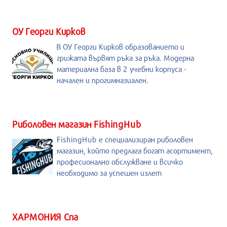
ОУ Георги Кирков
В ОУ Георги Кирков образованието и
грижата вървят ръка за ръка. Модерна
материална база в 2 учебни корпуса -
начален и прогимназиален.
Риболовен магазин FishingHub
FishingHub е специализиран риболовен
магазин, който предлага богат асортимент,
професионално обслужване и всичко
необходимо за успешен излет
ХАРМОНИЯ Спа