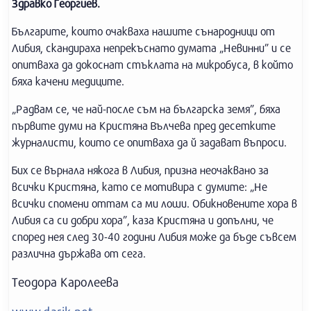
Здравко Георгиев.
Българите, които очакваха нашите сънародници от
Либия, скандираха непрекъснато думата „Невинни” и се
опитваха да докоснат стъклата на микробуса, в който
бяха качени медиците.
„Радвам се, че най-после съм на българска земя”, бяха
първите думи на Кристяна Вълчева пред десетките
журналисти, които се опитваха да й задават въпроси.
Бих се върнала някога в Либия, призна неочаквано за
всички Кристяна, като се мотивира с думите: „Не
всички спомени оттам са ми лоши. Обикновените хора в
Либия са си добри хора”, каза Кристяна и допълни, че
според нея след 30-40 години Либия може да бъде съвсем
различна държава от сега.
Теодора Каролеева