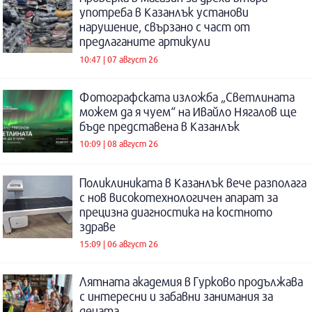
употреба в Казанлък установи
нарушение, свързано с част от
предлаганите артикули
10:47 | 07 август 26
Фотографската изложба „Светлината
можем да я чуем“ на Ивайло Нягалов ще
бъде представена в Казанлък
10:09 | 08 август 26
Поликлиниката в Казанлък вече разполага
с нов високотехнологичен апарат за
прецизна диагностика на костното
здраве
15:09 | 06 август 26
Лятната академия в Гурково продължава
с интересни и забавни занимания за
децата