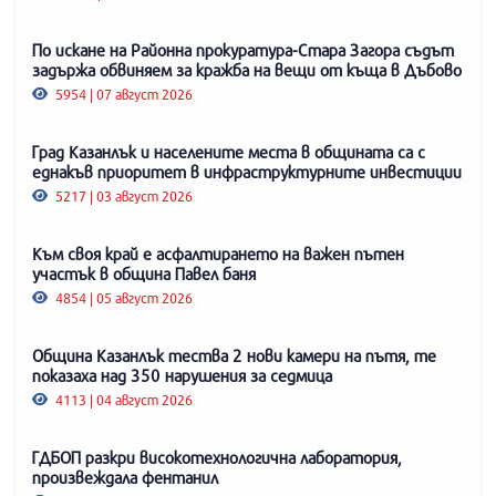
По искане на Районна прокуратура-Стара Загора съдът
задържа обвиняем за кражба на вещи от къща в Дъбово
5954 | 07 август 2026
Град Казанлък и населените места в общината са с
еднакъв приоритет в инфраструктурните инвестиции
5217 | 03 август 2026
Към своя край е асфалтирането на важен пътен
участък в община Павел баня
4854 | 05 август 2026
Община Казанлък тества 2 нови камери на пътя, те
показаха над 350 нарушения за седмица
4113 | 04 август 2026
ГДБОП разкри високотехнологична лаборатория,
произвеждала фентанил