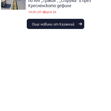
по АМ „Тракия“, „Струма“ и през
Кресненското дефиле
14:29 | 07 август 26
Още новини от Казанлък