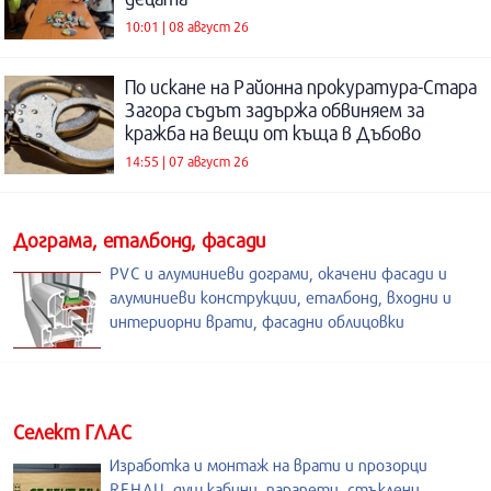
10:01 | 08 август 26
По искане на Районна прокуратура-Стара
Загора съдът задържа обвиняем за
кражба на вещи от къща в Дъбово
14:55 | 07 август 26
Дограма, еталбонд, фасади
PVC и алуминиеви дограми, окачени фасади и
алуминиеви конструкции, еталбонд, входни и
интериорни врати, фасадни облицовки
Селект ГЛАС
Изработка и монтаж на врати и прозорци
REHAU, душ кабини, парапети, стъклени