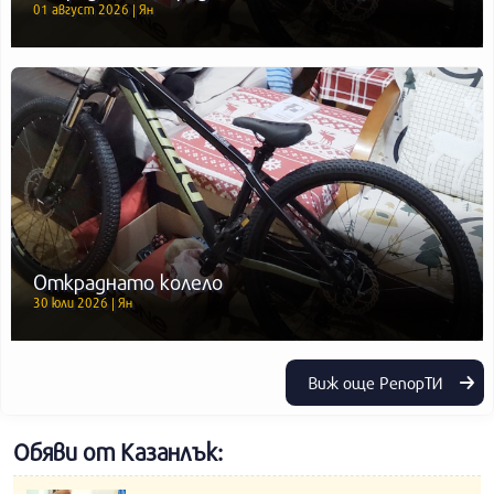
01 август 2026 | Ян
Откраднато колело
30 юли 2026 | Ян
Виж още РепорТИ
Обяви от Казанлък: