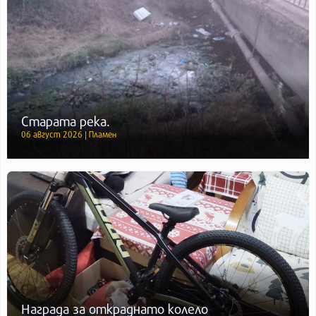
Старата река.
06 август 2026 | Пламен
Награда за откраднато колело