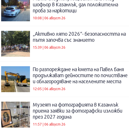
шофьор в Казанлък, дал положителна
проба за наркотици
10:08 | 06 август 26
„Активно лято 2026“- безопасността на
пътя започва със знанието
15:39 | 06 август 26
По разпореждане на кмета на Павел баня
продължават дейностите по почистване
и облагородяване на населените места
12:05 | 06 август 26
Музеят на фотографията в Казанлък
приема заявки за фотографски изложби
през 2027 година
11:57 | 06 август 26