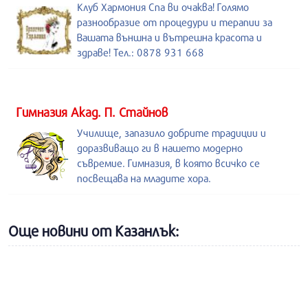
Клуб Хармония Спа ви очаква! Голямо
разнообразие от процедури и терапии за
Вашата външна и вътрешна красота и
здраве! Тел.: 0878 931 668
Гимназия Акад. П. Стайнов
Училище, запазило добрите традиции и
доразвиващо ги в нашето модерно
съвремие. Гимназия, в която всичко се
посвещава на младите хора.
Още новини от Казанлък: