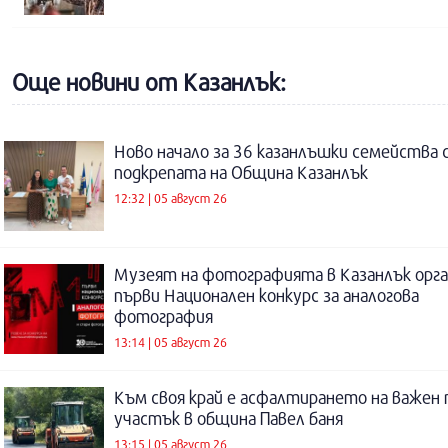
Още новини от Казанлък:
Ново начало за 36 казанлъшки семейства 
подкрепата на Община Казанлък
12:32 | 05 август 26
Музеят на фотографията в Казанлък орга
първи Национален конкурс за аналогова
фотография
13:14 | 05 август 26
Към своя край е асфалтирането на важен
участък в община Павел баня
13:15 | 05 август 26