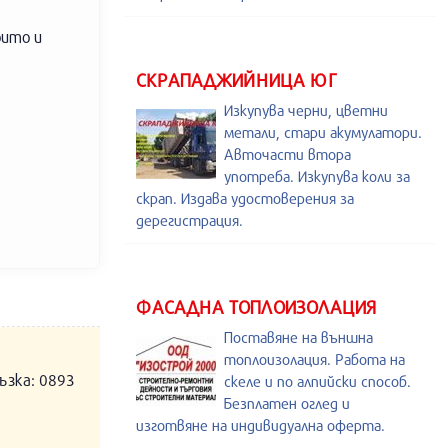
оито и
СКРАПАДЖИЙНИЦА ЮГ
Изкупува черни, цветни
метали, стари акумулатори.
Авточасти втора
употреба. Изкупува коли за
скрап. Издава удостоверения за
дерегистрация.
ФАСАДНА ТОПЛОИЗОЛАЦИЯ
Поставяне на външна
топлоизолация. Работа на
ъзка: 0893
скеле и по алпийски способ.
Безплатен оглед и
изготвяне на индивидуална оферта.