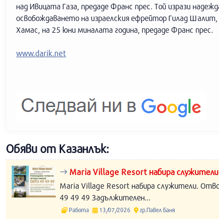
над Ивицата Газа, предаде Франс прес. Той изрази надежд
освобождаването на израелския ефрейтор Гилад Шалит, 
Хамас, на 25 юни миналата година, предаде Франс прес.
www.darik.net
Обяви от Казанлък:
Maria Village Resort набира служители
Maria Village Resort набира служители. Отв
49 49 49 Задължителен...
Работа
13/07/2026
гр.Павел Баня