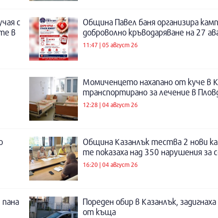
учая с
Община Павел баня организира камп
те в
доброволно кръводаряване на 27 а
11:47 | 05 август 26
Момиченцето нахапано от куче в К
транспортирано за лечение в Плов
12:28 | 04 август 26
о
Община Казанлък тества 2 нови ка
те показаха над 350 нарушения за 
16:20 | 04 август 26
 пана
Пореден обир в Казанлък, задигнах
от къща