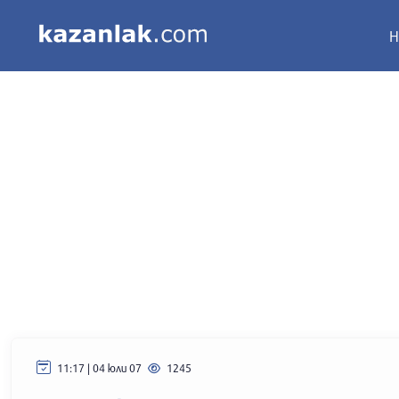
Н
11:17 | 04 юли 07
1245