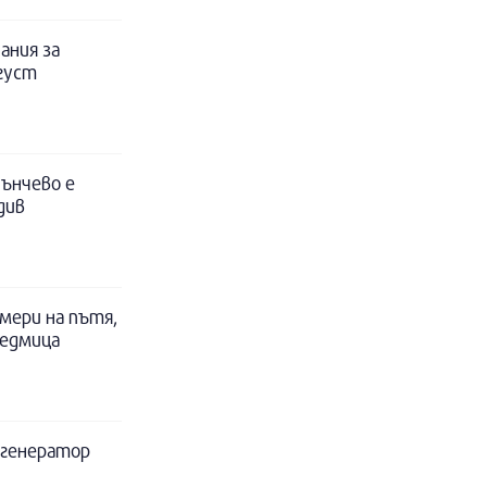
ания за
вгуст
ънчево е
див
мери на пътя,
седмица
а генератор