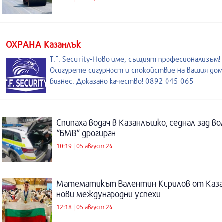
ОХРАНА Казанлък
T.F. Security-Ново име, същият професионализъм!
Осигурете сигурност и спокойствие на вашия дом
бизнес. Доказано качество! 0892 045 065
Спипаха водач в Казанлъшко, седнал зад во
“БМВ“ дрогиран
10:19 | 05 август 26
Математикът Валентин Кирилов от Каза
нови международни успехи
12:18 | 05 август 26