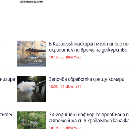
с
В Казанлък маскиран мъж нанесе по
охранител по време на дежурство
10:15 | 05 август 26
низира
Започва обработка срещу комари
18:53 | 05 август 26
 пътен
34-годишен шофьор се преобърна п
автомобила си в крайпътна канавка
10:19 | 05 август 26