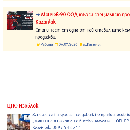
Мончев-90 ООД търси специалист прод
Kazanlak
Стани част от една от най-стабилните компа
продажби...
Работа
06/07/2026
гр.Казанлък
ЦПО Изоблок
Запиши се на курс за придобиване правоспособн
„Машинист на котли с високо налягане“ - ОГНЯР.
Казанлък: 0897 948 214