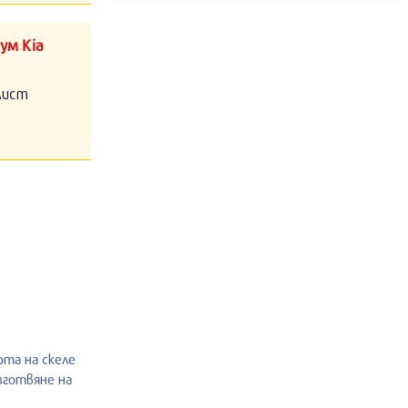
ум Kia
алист
ота на скеле
изготвяне на