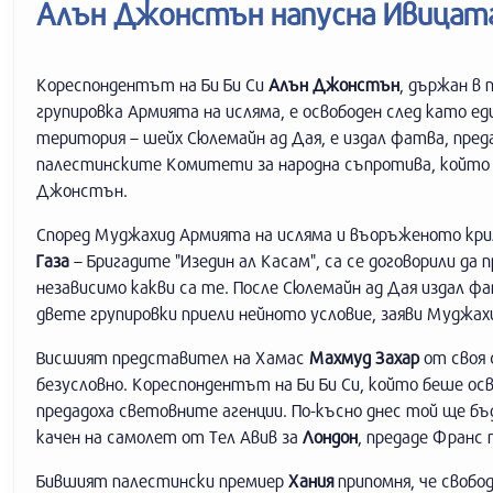
Алън Джонстън напусна Ивицата
Кореспондентът на Би Би Си
Алън Джонстън
, държан в
групировка Армията на исляма, е освободен след като 
територия – шейх Сюлемайн ад Дая, е издал фатва, пре
палестинските Комитети за народна съпротива, който и
Джонстън.
Според Муджахид Армията на исляма и въоръженото кри
Газа
– Бригадите "Изедин ал Касам", са се договорили д
независимо какви са те. После Сюлемайн ад Дая издал ф
двете групировки приели нейното условие, заяви Муджах
Висшият представител на Хамас
Махмуд Захар
от своя 
безусловно. Кореспондентът на Би Би Си, който беше ос
предадоха световните агенции. По-късно днес той ще б
качен на самолет от Тел Авив за
Лондон
, предаде Франс 
Бившият палестински премиер
Хания
припомня, че свобо