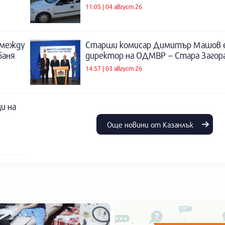
11:05 | 04 август 26
 между
Старши комисар Димитър Машов 
баня
директор на ОДМВР – Стара Загор
14:57 | 03 август 26
и на
Още новини от Казанлък