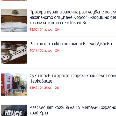
Прокуратурата започна разследване по сл
нахапаното от „Кане Корсо“ 6-годишно де
казанлъшкото село Кънчево
12:06 | 04 август 26
Разкриха кражба от имот в село Дъбово
10:19 | 05 август 26
Сухи треви и храсти горяха край село Горн
Черковище
13:49 | 04 август 26
Разследват кражба на 15 метални оградни
край Крън