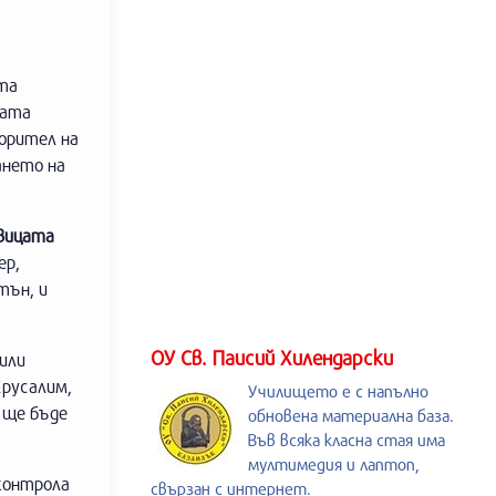
ата
ката
орител на
ането на
вицата
ер,
тън, и
ОУ Св. Паисий Хилендарски
или
Ерусалим,
Училището е с напълно
 ще бъде
обновена материална база.
Във всяка класна стая има
мултимедия и лаптоп,
контрола
свързан с интернет.