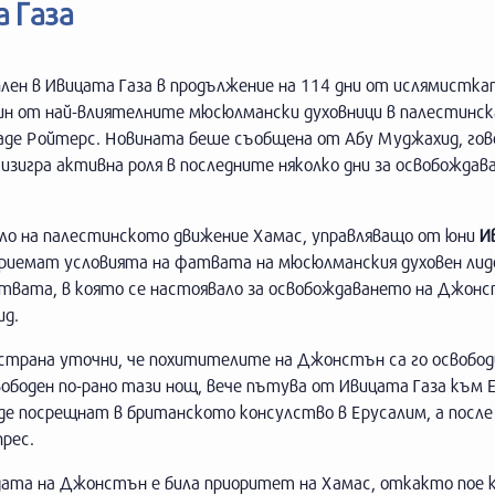
 Газа
 плен в Ивицата Газа в продължение на 114 дни от ислямистк
един от най-влиятелните мюсюлмански духовници в палестинс
даде Ройтерс. Новината беше съобщена от Абу Муджахид, гов
зигра активна роля в последните няколко дни за освобождав
ло на палестинското движение Хамас, управляващо от юни
И
а приемат условията на фатвата на мюсюлманския духовен лид
атвата, в която се настоявало за освобождаването на Джонс
ид.
страна уточни, че похитителите на Джонстън са го освобод
вободен по-рано тази нощ, вече пътува от Ивицата Газа към 
ъде посрещнат в британското консулство в Ерусалим, а после
прес.
дата на Джонстън е била приоритет на Хамас, откакто пое 