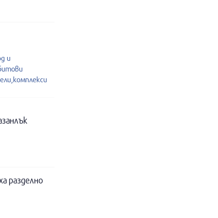
од и
 битови
ели,комплекси
азанлък
ха разделно