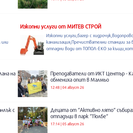
Изкопни услуги от МИТЕВ СТРОЙ
Изкопни услуги,багер с хидрочук,водопров
 или
канализация,Пречиствателни станции за
отпадни води от ТОПОЛ-ЕКО за къщи,хот
лана на
Преподаватели от ИКТ Център - К
обмениха опит в Малмьо
12:48 | 04 август 26
нлък с
Децата от “Активно лято“ събира
отпадъци в парк “Тюлбе“
17:14 | 05 август 26