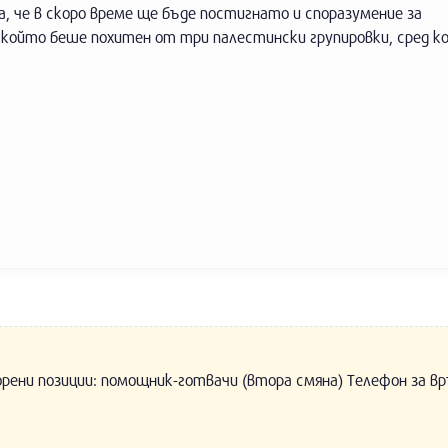
а, че в скоро време ще бъде постигнато и споразумение за
който беше похитен от три палестински групировки, сред к
орени позиции: помощник-готвачи (втора смяна) Телефон за вр