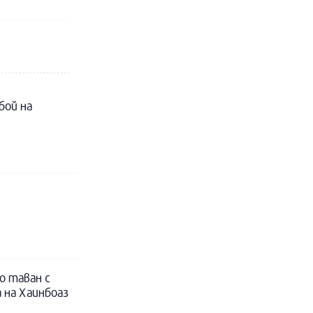
бой на
о таван с
 на Хаинбоаз