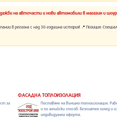
ажби на авточасти и нови автомобили в магазин и шоур
нии в региона с над 30-годишна история! 📍 Позиция: Специ
ФАСАДНА ТОПЛОИЗОЛАЦИЯ
ост за
Поставяне на външна топлоизолация. Раб
и по алпийски способ. Безплатен оглед и 
индивидуална оферта.