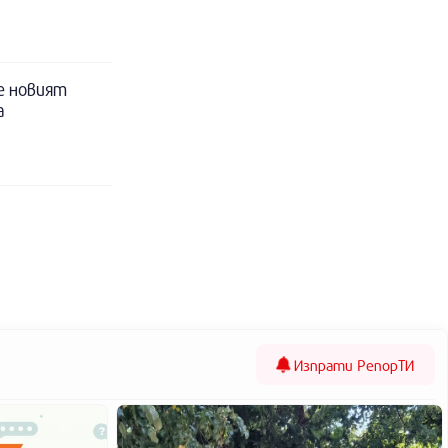
е новият
а
Изпрати
РепорТИ