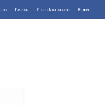
оти
Галерия
Празник на розата
Бизнес