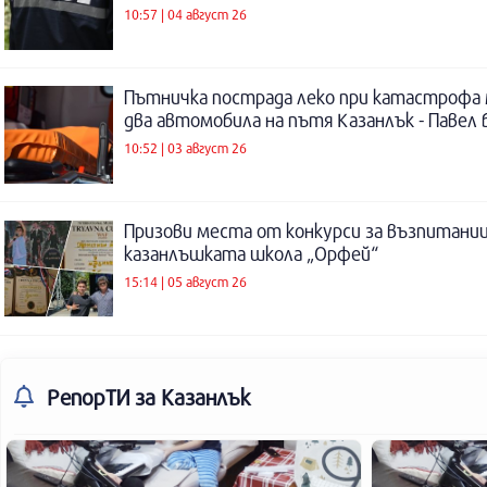
10:57 | 04 август 26
Пътничка пострада леко при катастрофа
два автомобила на пътя Казанлък - Павел 
10:52 | 03 август 26
Призови места от конкурси за възпитаниц
казанлъшката школа „Орфей“
15:14 | 05 август 26
РепорТИ
за Казанлък