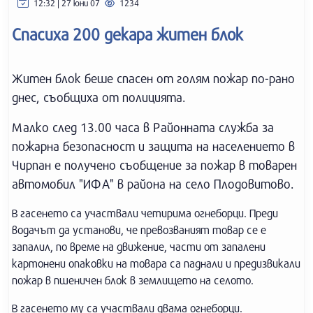
12:32 | 27 юни 07
1234
Спасиха 200 декара житен блок
Житен блок беше спасен от голям пожар по-рано
днес, съобщиха от полицията.
Малко след 13.00 часа в Районната служба за
пожарна безопасност и защита на населението в
Чирпан е получено съобщение за пожар в товарен
автомобил "ИФА" в района на село Плодовитово.
В гасенето са участвали четирима огнеборци. Преди
водачът да установи, че превозваният товар се е
запалил, по време на движение, части от запалени
картонени опаковки на товара са паднали и предизвикали
пожар в пшеничен блок в землището на селото.
В гасенето му са участвали двама огнеборци.