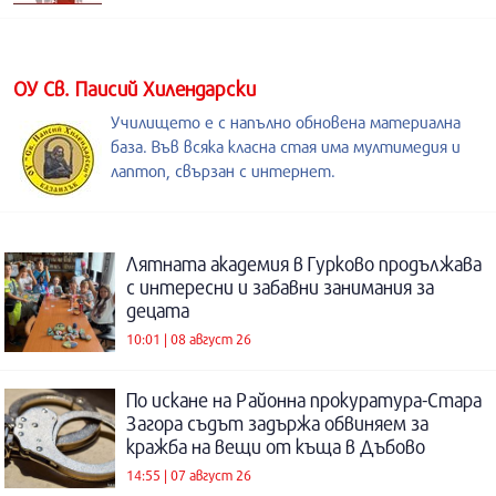
ОУ Св. Паисий Хилендарски
Училището е с напълно обновена материална
база. Във всяка класна стая има мултимедия и
лаптоп, свързан с интернет.
Лятната академия в Гурково продължава
с интересни и забавни занимания за
децата
10:01 | 08 август 26
По искане на Районна прокуратура-Стара
Загора съдът задържа обвиняем за
кражба на вещи от къща в Дъбово
14:55 | 07 август 26