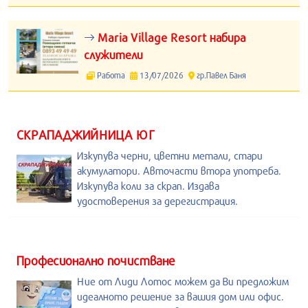
Maria Village Resort набира
служители
Работа
13/07/2026
гр.Павел Баня
СКРАПАДЖИЙНИЦА ЮГ
Изкупува черни, цветни метали, стари
акумулатори. Авточасти втора употреба.
Изкупува коли за скрап. Издава
удостоверения за дерегистрация.
Професионално почистване
Ние от Лиди Лотос можем да Ви предложим
идеалното решение за вашия дом или офис.