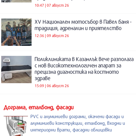
10:47 | 07 август 26
XV Национален мотосъбор в Павел баня -
традиция, адреналин и приятелство
12:36 | 09 август 26
Поликлиниката в Казанлък вече разполага
с нов високотехнологичен апарат за
прецизна диагностика на костното
здраве
15:09 | 06 август 26
Дограма, еталбонд, фасади
PVC и алуминиеви дограми, окачени фасади и
алуминиеви конструкции, еталбонд, входни и
интериорни врати, фасадни облицовки