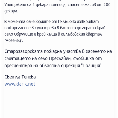
Унищожени са 2 декара пшеница, спасен е масив от 200
декара.
В момента огнеборците от Гълъбово извършват
пожарогасене в сухи треви в близост до гората край
село Обручище и край къща в гълъбовския квартал
"Лозенец".
Старозагорската пожарна участва в гасенето на
сметището на село Преславен, съобщиха от
пресцентъра на областна дирекция "Полиция".
Светла Тенева
www.darik.net