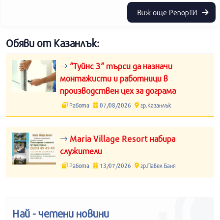
Виж още РепорТИ
Обяви от Казанлък:
“Туйнс 3“ търси да назначи
монтажисти и работници в
производствен цех за дограма
Работа
07/08/2026
гр.Казанлък
Maria Village Resort набира
служители
Работа
13/07/2026
гр.Павел Баня
Най - четени новини