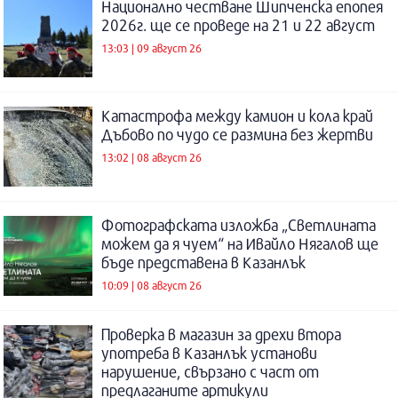
Национално честване Шипченска епопея
2026г. ще се проведе на 21 и 22 август
13:03 | 09 август 26
Катастрофа между камион и кола край
Дъбово по чудо се размина без жертви
13:02 | 08 август 26
Фотографската изложба „Светлината
можем да я чуем“ на Ивайло Нягалов ще
бъде представена в Казанлък
10:09 | 08 август 26
Проверка в магазин за дрехи втора
употреба в Казанлък установи
нарушение, свързано с част от
предлаганите артикули