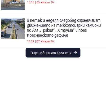
10:15 | 05 август 26
В петък и неделя следобед ограничават
движението на тежкотоварни камиони
по АМ „Тракия“, „Струма“ и през
Кресненското дефиле
14:29 | 07 август 26
Още новини от Казанлък