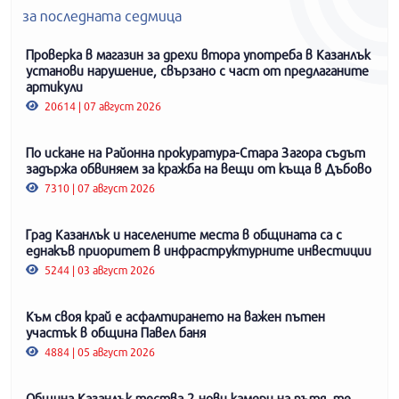
за последната седмица
Проверка в магазин за дрехи втора употреба в Казанлък
установи нарушение, свързано с част от предлаганите
артикули
20614 | 07 август 2026
По искане на Районна прокуратура-Стара Загора съдът
задържа обвиняем за кражба на вещи от къща в Дъбово
7310 | 07 август 2026
Град Казанлък и населените места в общината са с
еднакъв приоритет в инфраструктурните инвестиции
5244 | 03 август 2026
Към своя край е асфалтирането на важен пътен
участък в община Павел баня
4884 | 05 август 2026
Община Казанлък тества 2 нови камери на пътя, те