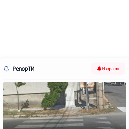
РепорТИ
Изпрати