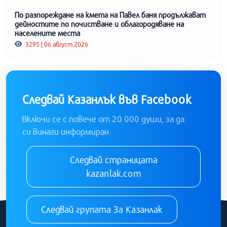
По разпореждане на кмета на Павел баня продължават
дейностите по почистване и облагородяване на
населените места
3295 | 06 август 2026
Следвай Казанлък във Facebook
Включи се с повече от 20 000 души, за да
си винаги информиран
Следвай страницата
kazanlak.com
Следвай групата За Казанлак