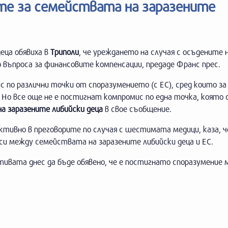
те за семействата на заразените
еца обявиха в
Триполи
, че уреждането на случая с осъдените
о въпроса за финансовите компенсации, предаде Франс прес.
по различни точки от споразумението (с ЕС), сред които за
. Но все още не е постигнат компромис по една точка, която 
а заразените либийски деца
в свое съобщение.
тивно в преговорите по случая с шестимата медици, каза, ч
си между семействата на заразените либийски деца и ЕС.
ивата днес да бъде обявено, че е постигнато споразумение