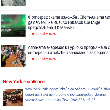
Фотографската изложба „Светлината м
да я чуем“ на Ивайло Нягалов ще бъде
представена в Казанлък
10:09 | 08 август 26
Лятната академия в Гурково продължава с
интересни и забавни занимания за децата
10:01 | 08 август 26
New York е отворен
New York Pub продължава да работи и очаква св
клиенти! Залата ни вече е по-слънчева и уютна!
Доставяме и до дома! Тел.: 088 888 75 25