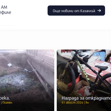
о АМ
Още новини от Казанлък
дефиле
река.
Награда за откраднато
 | Пламен
01 август 2026 | Ян