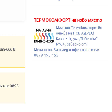
ТЕРМОКОМФОРТ на ново място
Магазин Термокомфорт ви
очаква на НОВ АДРЕС!
Казанлък, ул. „Тюбенска“
№64, северно от
отници в
Механото. За оглед и оферта на тел:
0899 193 155
ъзка: 0893