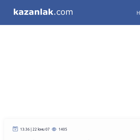
Н
13:36 | 22 юни 07
1405