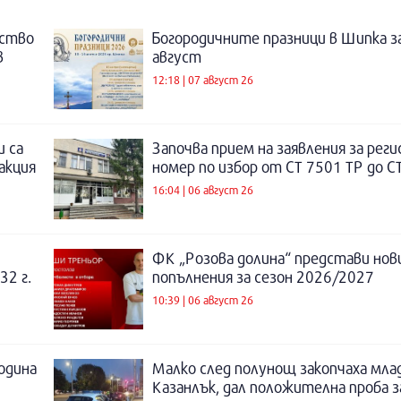
нство
Богородичните празници в Шипка з
в
август
12:18 | 07 август 26
и са
Започва прием на заявления за рег
акция
номер по избор от СТ 7501 ТР до С
16:04 | 06 август 26
ФК „Розова долина“ представи нов
32 г.
попълнения за сезон 2026/2027
10:39 | 06 август 26
година
Малко след полунощ закопчаха мла
Казанлък, дал положителна проба 