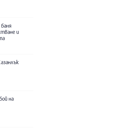
 баня
стване и
та
Казанлък
бой на