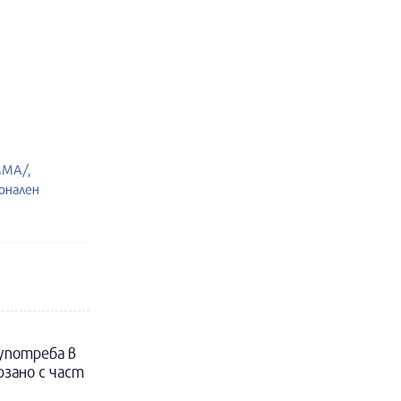
MMA/,
онален
 употреба в
рзано с част