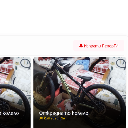
Изпрати
РепорТИ
 колело
Откраднато колело
30 юли 2026 | Ян