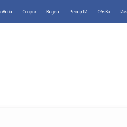
овини
Спорт
Видео
РепорТИ
Обяви
Им