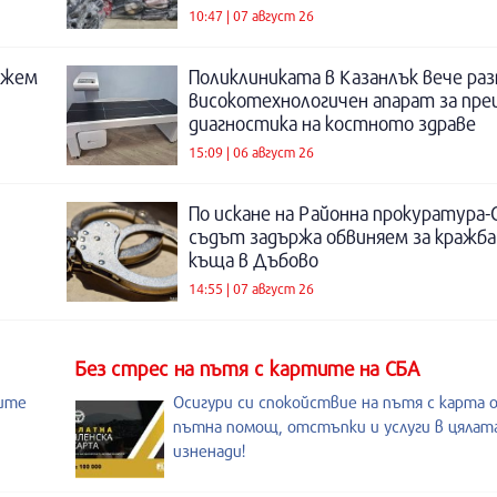
10:47 | 07 август 26
ожем
Поликлиниката в Казанлък вече раз
високотехнологичен апарат за пре
диагностика на костното здраве
15:09 | 06 август 26
По искане на Районна прокуратура-
съдът задържа обвиняем за кражба
къща в Дъбово
14:55 | 07 август 26
Без стрес на пътя с картите на СБА
оите
Осигури си спокойствие на пътя с карта 
пътна помощ, отстъпки и услуги в цялата
изненади!