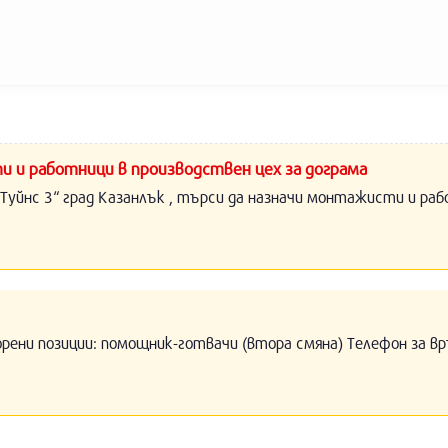
и и работници в производствен цех за дограма
Туйнс 3“ град Казанлък , търси да назначи монтажисти и раб
орени позиции: помощник-готвачи (втора смяна) Телефон за вр