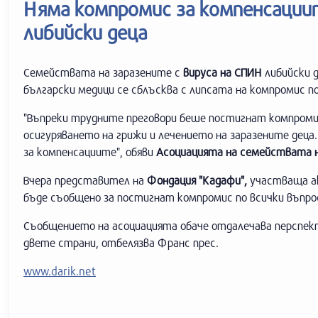
Няма компромис за компенсации
либийски деца
Семействата на заразените с
вируса на СПИН
либийски д
български медици се сблъсква с липсата на компромис п
"Въпреки трудните преговори беше постигнат компромис 
осигуряването на грижи и лечението на заразените деца
за компенсациите", обяви
Асоциацията на семействата н
Вчера представител на
Фондация "Кадафи",
участваща ак
бъде съобщено за постигнат компромис по всички въпро
Съобщението на асоциацията обаче отдалечава перспект
двете страни, отбелязва Франс прес.
www.darik.net