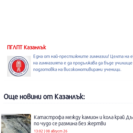
ПГЛПТ Казанлък
Една от най-престижните гимназии! Целта на е
на гимназията е да продължава да бъде училище
подготовка на високомотивирани ученици.
Още новини от Казанлък:
Катастрофа между камион и кола край Дъ
по чудо се размина без жертви
13:02 | 08 август 26