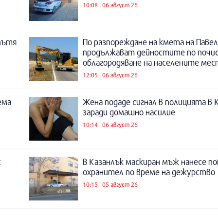
10:08 | 06 август 26
пътя
По разпореждане на кмета на Павел
продължават дейностите по почи
облагородяване на населените мес
12:05 | 06 август 26
ема
Жена подаде сигнал в полицията в 
заради домашно насилие
10:14 | 06 август 26
с
В Казанлък маскиран мъж нанесе по
охранител по време на дежурство
10:15 | 05 август 26