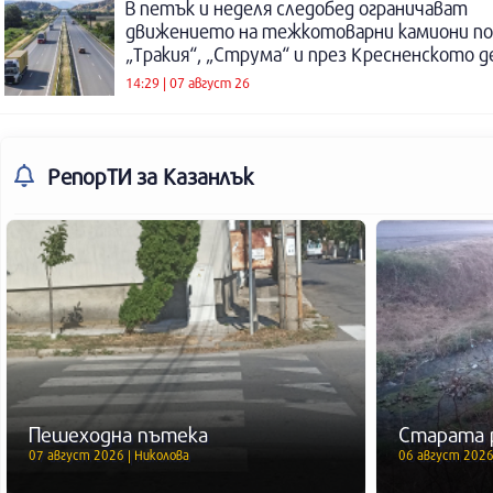
В петък и неделя следобед ограничават
движението на тежкотоварни камиони п
„Тракия“, „Струма“ и през Кресненското 
14:29 | 07 август 26
РепорТИ
за Казанлък
Пешеходна пътека
Старата 
07 август 2026 | Николова
06 август 2026