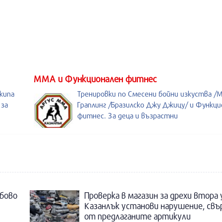
ММА и Функционален фитнес
кипа
Тренировки по Смесени бойни изкуства /
 за
Граплинг /Бразилско Джу Джицу/ и Функци
фитнес. За деца и възрастни
бово
Проверка в магазин за дрехи втора
Казанлък установи нарушение, свъ
от предлаганите артикули