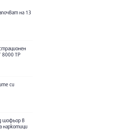
апочват на 13
истрационен
Т 8000 ТР
ите си
д шофьор в
за наркотици