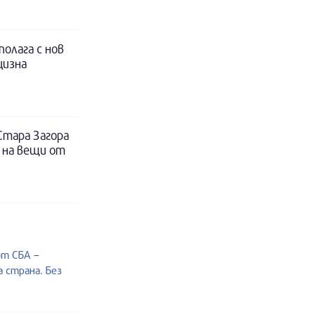
полага с нов
цизна
Стара Загора
 на вещи от
от СБА –
 страна. Без