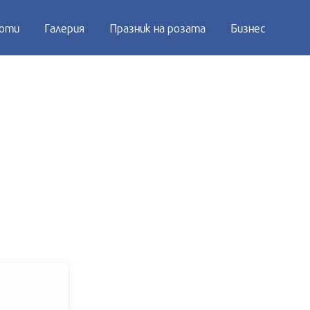
оти
Галерия
Празник на розата
Бизнес