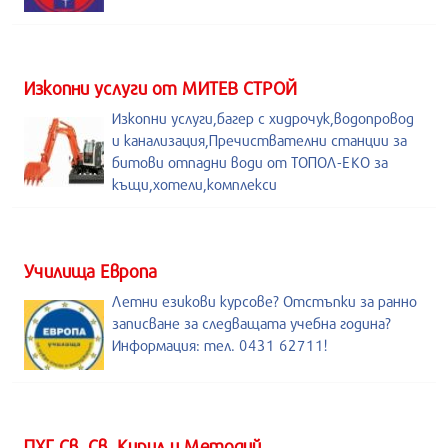
Изкопни услуги от МИТЕВ СТРОЙ
Изкопни услуги,багер с хидрочук,водопровод
и канализация,Пречиствателни станции за
битови отпадни води от ТОПОЛ-ЕКО за
къщи,хотели,комплекси
Училища Европа
Летни езикови курсове? Отстъпки за ранно
записване за следващата учебна година?
Информация: тел. 0431 62711!
ПХГ Св. Св. Кирил и Методий