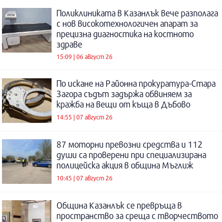
Поликлиниката в Казанлък вече разполага
с нов високотехнологичен апарат за
прецизна диагностика на костното
здраве
15:09 | 06 август 26
По искане на Районна прокуратура-Стара
Загора съдът задържа обвиняем за
кражба на вещи от къща в Дъбово
14:55 | 07 август 26
87 моторни превозни средства и 112
души са проверени при специализирана
полицейска акция в община Мъглиж
10:45 | 07 август 26
Община Казанлък се превръща в
пространство за среща с творчеството