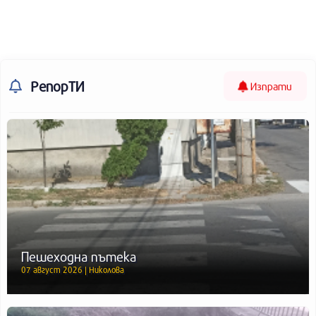
РепорТИ
Изпрати
Пешеходна пътека
07 август 2026 | Николова