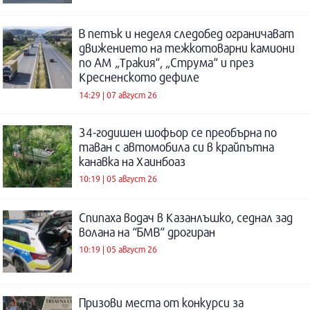
В петък и неделя следобед ограничават
движението на тежкотоварни камиони
по АМ „Тракия“, „Струма“ и през
Кресненското дефиле
14:29 | 07 август 26
34-годишен шофьор се преобърна по
таван с автомобила си в крайпътна
канавка на Хаинбоаз
10:19 | 05 август 26
Спипаха водач в Казанлъшко, седнал зад
волана на “БМВ“ дрогиран
10:19 | 05 август 26
Призови места от конкурси за