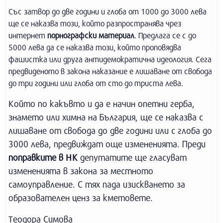
Със затвор до две години и глоба от 1000 до 3000 лева
ще се наказва този, който разпространява чрез
интернет
порнографски материал
. Предлага се с до
5000 лева да се наказва този, който проповядва
фашистка или друга антидемократична идеология. Сега
предвиденото в закона наказание е лишаване от свобода
до три години или глоба от сто до триста лева.
Който по какъвто и да е начин опетни герба,
знамето или химна на България, ще се наказва с
лишаване от свобода до две години или с глоба до
3000 лева, предвиждат още измененията. Преди
поправките в НК
депутатите ще гласуват
измененията в закона за местното
самоуправление. С тях пада изискването за
образователен ценз за кметовете.
Теодора Симова