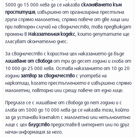
5000 до 15 000 лева да се наказва
склоняването към
проституция
, извършено от организирана престъпна
група спрямо малолетни, спрямо повече от две лица или
при повторен случай на сводничество, това предвиждат
промени в
Наказателния кодекс
, които депутатите ще
гласуват окончателно днес.
За сводничество с користна цел наказанието да бъде
лишаване от свобода
от три до десет години и глоба от
10 000 до 25 000 лева. Остава наказанието от 10 до 20
години
затвор за сводничество
с употреба на
наркотици, когато престъплението е извършено спрямо
малолетни, повторно или срещу повече от едно лице.
Предлага се с лишаване от свобода до пет години и с
глоба от 5000 до 10 000 лева да се наказва този, който
за да установи контакт с малолетно или непълнолетно
лице с цел
блудство
предоставя в интернет или по друг
начин информация за него.