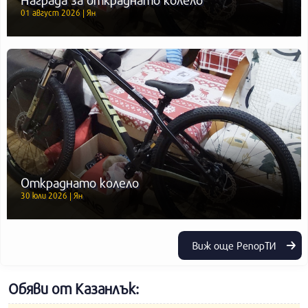
01 август 2026 | Ян
Откраднато колело
30 юли 2026 | Ян
Виж още РепорТИ
Обяви от Казанлък: