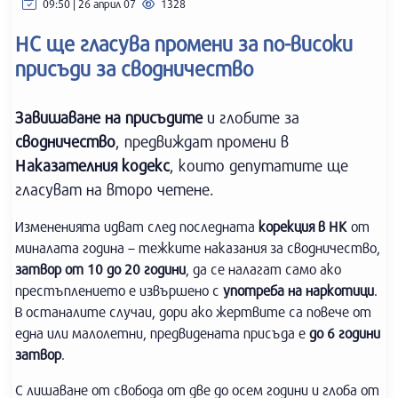
09:50 | 26 април 07
1328
НС ще гласува промени за по-високи
присъди за сводничество
Завишаване на присъдите
и глобите за
сводничество
, предвиждат промени в
Наказателния кодекс
, които депутатите ще
гласуват на второ четене.
Измененията идват след последната
корекция в НК
от
миналата година – тежките наказания за сводничество,
затвор от 10 до 20 години
, да се налагат само ако
престъплението е извършено с
употреба на наркотици
.
В останалите случаи, дори ако жертвите са повече от
една или малолетни, предвидената присъда е
до 6 години
затвор
.
С лишаване от свобода от две до осем години и глоба от