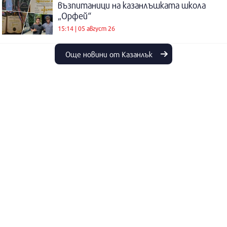
възпитаници на казанлъшката школа
„Орфей“
15:14 | 05 август 26
Още новини от Казанлък