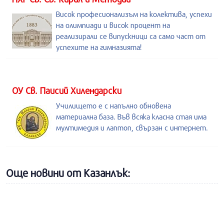
Висок професионализъм на колектива, успехи
на олимпиади и висок процент на
реализирали се випускници са само част от
успехите на гимназията!
ОУ Св. Паисий Хилендарски
Училището е с напълно обновена
материална база. Във всяка класна стая има
мултимедия и лаптоп, свързан с интернет.
Още новини от Казанлък: