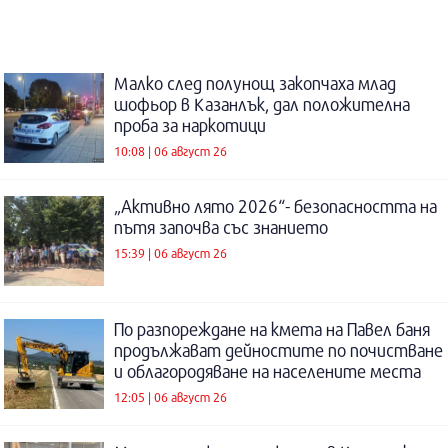
Малко след полунощ закопчаха млад
шофьор в Казанлък, дал положителна
проба за наркотици
10:08 | 06 август 26
„Активно лято 2026“- безопасността на
пътя започва със знанието
15:39 | 06 август 26
По разпореждане на кмета на Павел баня
продължават дейностите по почистване
и облагородяване на населените места
12:05 | 06 август 26