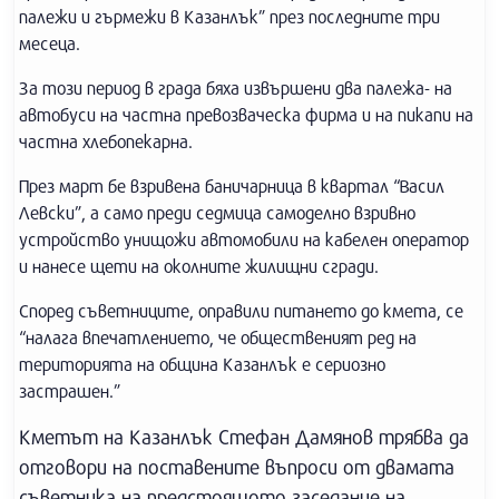
палежи и гърмежи в Казанлък” през последните три
месеца.
За този период в града бяха извършени два палежа- на
автобуси на частна превозваческа фирма и на пикапи на
частна хлебопекарна.
През март бе взривена баничарница в квартал “Васил
Левски”, а само преди седмица самоделно взривно
устройство унищожи автомобили на кабелен оператор
и нанесе щети на околните жилищни сгради.
Според съветниците, оправили питането до кмета, се
“налага впечатлението, че общественият ред на
територията на община Казанлък е сериозно
застрашен.”
Кметът на Казанлък Стефан Дамянов трябва да
отговори на поставените въпроси от двамата
съветника на предстоящото заседание на