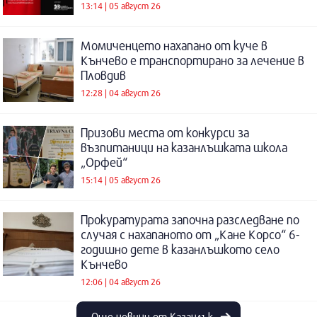
13:14 | 05 август 26
Момиченцето нахапано от куче в
Кънчево е транспортирано за лечение в
Пловдив
12:28 | 04 август 26
Призови места от конкурси за
възпитаници на казанлъшката школа
„Орфей“
15:14 | 05 август 26
Прокуратурата започна разследване по
случая с нахапаното от „Кане Корсо“ 6-
годишно дете в казанлъшкото село
Кънчево
12:06 | 04 август 26
Още новини от Казанлък