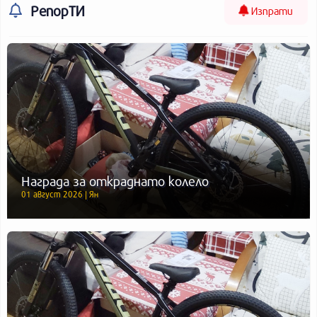
РепорТИ
Изпрати
Награда за откраднато колело
01 август 2026 | Ян