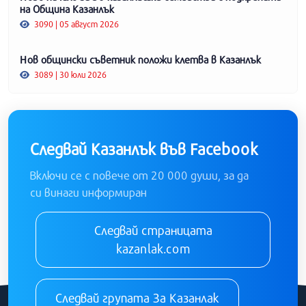
на Община Казанлък
3090 | 05 август 2026
Нов общински съветник положи клетва в Казанлък
3089 | 30 юли 2026
Следвай Казанлък във Facebook
Включи се с повече от 20 000 души, за да
си винаги информиран
Следвай страницата
kazanlak.com
Следвай групата За Казанлак