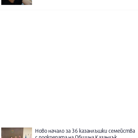
Ново начало за 36 казанлъшки семейства
с подкрепата на Община Казанлък