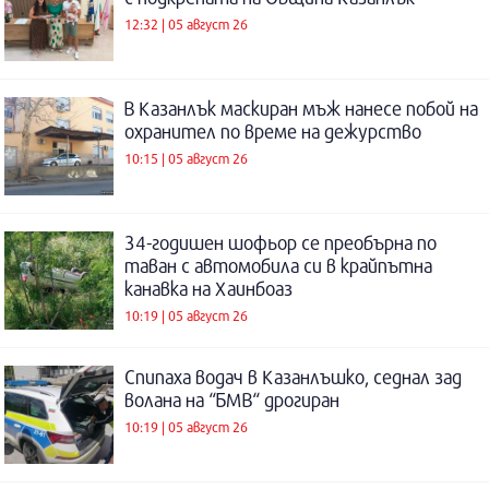
12:32 | 05 август 26
В Казанлък маскиран мъж нанесе побой на
охранител по време на дежурство
10:15 | 05 август 26
34-годишен шофьор се преобърна по
таван с автомобила си в крайпътна
канавка на Хаинбоаз
10:19 | 05 август 26
Спипаха водач в Казанлъшко, седнал зад
волана на “БМВ“ дрогиран
10:19 | 05 август 26