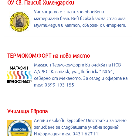
ОУ Св. Паисий Хилендарски
Училището е с напълно обновена
материална база. Във всяка класна стая има
мултимедия и лаптоп, свързан с интернет.
ТЕРМОКОМФОРТ на ново място
Магазин Термокомфорт ви очаква на НОВ
АДРЕС! Казанлък, ул. „Тюбенска“ №64,
северно от Механото. За оглед и оферта на
тел: 0899 193 155
Училища Европа
Летни езикови курсове? Отстъпки за ранно
записване за следващата учебна година?
Информация: тел. 0431 62711!