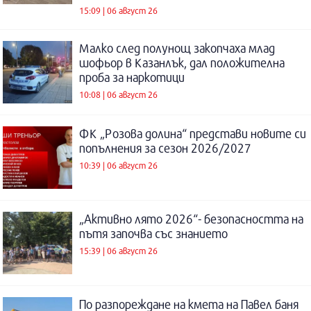
15:09 | 06 август 26
Малко след полунощ закопчаха млад
шофьор в Казанлък, дал положителна
проба за наркотици
10:08 | 06 август 26
ФК „Розова долина“ представи новите си
попълнения за сезон 2026/2027
10:39 | 06 август 26
„Активно лято 2026“- безопасността на
пътя започва със знанието
15:39 | 06 август 26
По разпореждане на кмета на Павел баня