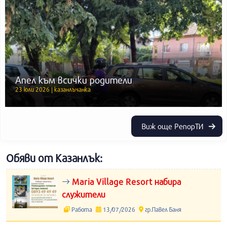
Апел към всички родители
23 юли 2026 | казанлъчанка
Виж още РепорТИ
Обяви от Казанлък:
Maria Village Resort набира
служители
Работа
13/07/2026
гр.Павел Баня