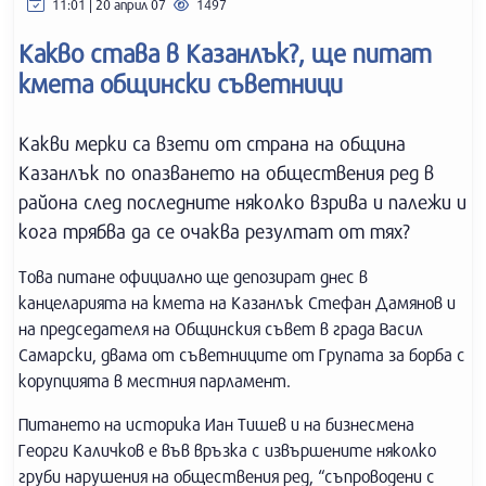
11:01 | 20 април 07
1497
Какво става в Казанлък?, ще питат
кмета общински съветници
Какви мерки са взети от страна на община
Казанлък по опазването на обществения ред в
района след последните няколко взрива и палежи и
кога трябва да се очаква резултат от тях?
Това питане официално ще депозират днес в
канцеларията на кмета на Казанлък Стефан Дамянов и
на председателя на Общинския съвет в града Васил
Самарски, двама от съветниците от Групата за борба с
корупцията в местния парламент.
Питането на историка Иан Тишев и на бизнесмена
Георги Каличков е във връзка с извършените няколко
груби нарушения на обществения ред, “съпроводени с