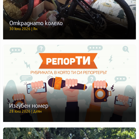
Откраднато колело
30 юли 2026 | Ян
Изгубен номер
28 юли 2026 | Деян