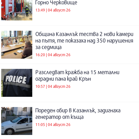
Горно Черковище
13:49 | 04 август 26
Община Казанлък тества 2 нови камери
на пътя, те показаха над 350 нарушения
за седмица
16:20 | 04 август 26
Разследват кражба на 15 метални
оградни пана край Крън
10:57 | 04 август 26
Пореден обир в Казанлък, задигнаха
генератор от къща
11:05 | 04 август 26