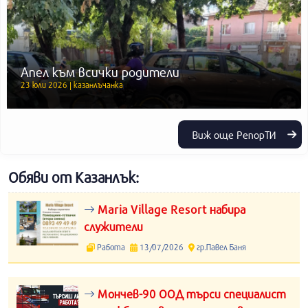
Апел към всички родители
23 юли 2026 | казанлъчанка
Виж още РепорТИ
Обяви от Казанлък:
Maria Village Resort набира
служители
Работа
13/07/2026
гр.Павел Баня
Мончев-90 ООД търси специалист