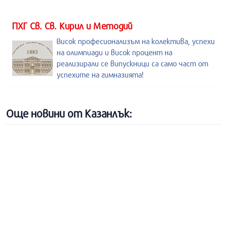
ПХГ Св. Св. Кирил и Методий
Висок професионализъм на колектива, успехи
на олимпиади и висок процент на
реализирали се випускници са само част от
успехите на гимназията!
Още новини от Казанлък: