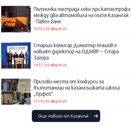
Пътничка пострада леко при катастрофа
между два автомобила на пътя Казанлък
- Павел баня
10:52 | 03 август 26
Старши комисар Димитър Машов е
новият директор на ОДМВР – Стара
Загора
14:57 | 03 август 26
Призови места от конкурси за
възпитаници на казанлъшката школа
„Орфей“
15:14 | 05 август 26
Още новини от Казанлък