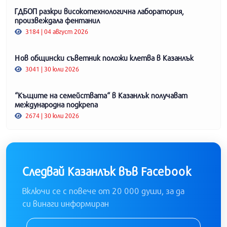
ГДБОП разкри високотехнологична лаборатория,
произвеждала фентанил
3184 | 04 август 2026
Нов общински съветник положи клетва в Казанлък
3041 | 30 юли 2026
“Къщите на семействата“ в Казанлък получават
международна подкрепа
2674 | 30 юли 2026
Следвай Казанлък във Facebook
Включи се с повече от 20 000 души, за да
си винаги информиран