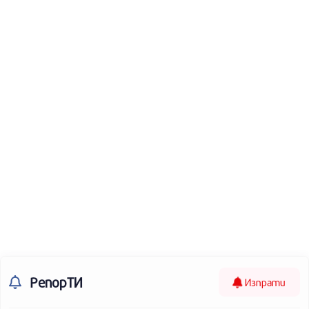
РепорТИ
Изпрати