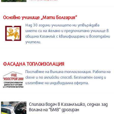
Основно училище „Мати Болгария“
Над 30 години училището ни утвърждава
името си на желано и предпочитано училище в
община Казанлък с квалифицирани и всеотдайни
учители.
ФАСАДНА ТОПЛОИЗОЛАЦИЯ
Поставяне на външна топлоизолация. Работа на
скеле и по алпийски способ. Безплатен оглед и
изготвяне на индивидуална оферта.
Спипаха водач в Казанлъшко, седнал зад
волана на “БМВ“ дрогиран