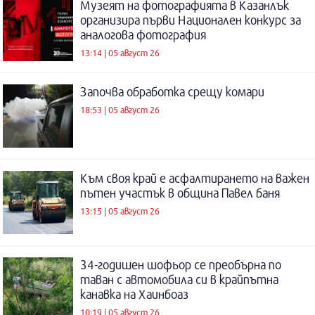
Музеят на фотографията в Казанлък
организира първи Национален конкурс за
аналогова фотография
13:14 | 05 август 26
Започва обработка срещу комари
18:53 | 05 август 26
Към своя край е асфалтирането на важен
пътен участък в община Павел баня
13:15 | 05 август 26
34-годишен шофьор се преобърна по
таван с автомобила си в крайпътна
канавка на Хаинбоаз
10:19 | 05 август 26