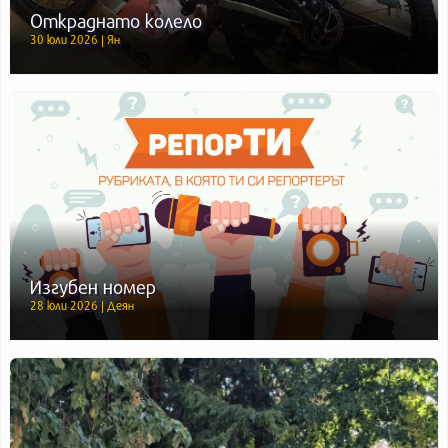
Откраднато колело
30 юли 2026 | Ян
Изгубен номер
28 юли 2026 | Деян