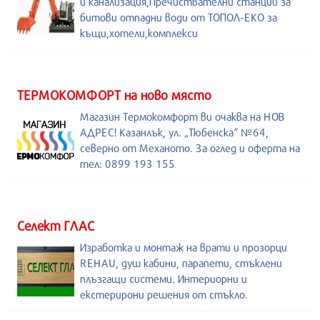
и канализация,Пречиствателни станции за
битови отпадни води от ТОПОЛ-ЕКО за
къщи,хотели,комплекси
ТЕРМОКОМФОРТ на ново място
Магазин Термокомфорт ви очаква на НОВ
АДРЕС! Казанлък, ул. „Тюбенска“ №64,
северно от Механото. За оглед и оферта на
тел: 0899 193 155
Селект ГЛАС
Изработка и монтаж на врати и прозорци
REHAU, душ кабини, парапети, стъклени
плъзгащи системи. Интериорни и
екстерирони решения от стъкло.