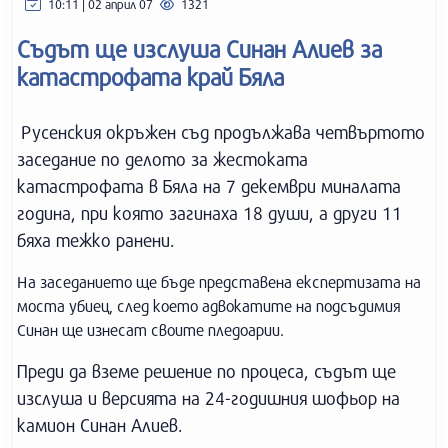
10:11 | 02 април 07
1321
Съдът ще изслуша Синан Алиев за
катастрофата край Бяла
Русенския окръжен съд продължава четвъртото
заседание по делото за жестоката
катастрофата в Бяла на 7 декември миналата
година, при която загинаха 18 души, а други 11
бяха тежко ранени.
На заседанието ще бъде представена експертизата на
моста убиец, след което адвокатите на подсъдимия
Синан ще изнесат своите пледоарии.
Преди да вземе решение по процеса, съдът ще
изслуша и версията на 24-годишния шофьор на
камион Синан Алиев.