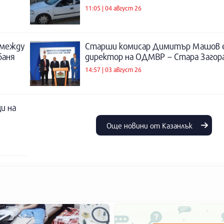
11:05 | 04 август 26
 между
Старши комисар Димитър Машов 
баня
директор на ОДМВР – Стара Загор
14:57 | 03 август 26
и на
Още новини от Казанлък