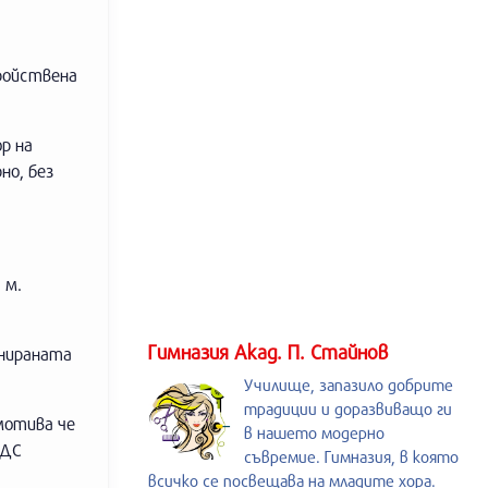
ройствена
р на
но, без
 м.
Гимназия Акад. П. Стайнов
анираната
Училище, запазило добрите
традиции и доразвиващо ги
мотива че
в нашето модерно
ДДС
съвремие. Гимназия, в която
всичко се посвещава на младите хора.