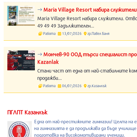
Maria Village Resort набира служители
Maria Village Resort набира служители. Отв
49 49 49 Задължителен...
Работа
13/07/2026
гр.Павел Баня
Мончев-90 ООД търси специалист прод
Kazanlak
Стани част от една от най-стабилните компа
продажби...
Работа
06/07/2026
гр.Казанлък
ПГЛПТ Казанлък
Една от най-престижните гимназии! Целта на е
на гимназията е да продължава да бъде училище
подготовка на високомотивирани ученици.