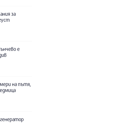
ания за
вгуст
ънчево е
див
мери на пътя,
седмица
а генератор