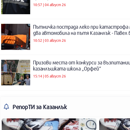
10:57 | 04 август 26
Пътничка пострада леко при катастрофа
два автомобила на пътя Казанлък - Павел 
10:52 | 03 август 26
Призови места от конкурси за възпитаниц
казанлъшката школа „Орфей“
15:14 | 05 август 26
РепорТИ
за Казанлък