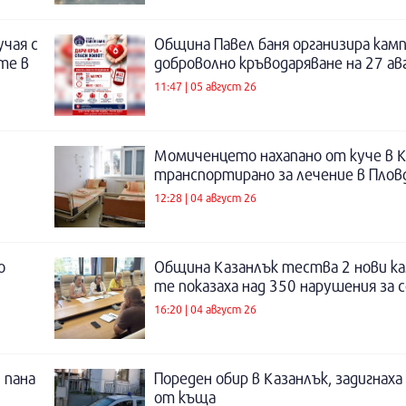
учая с
Община Павел баня организира камп
те в
доброволно кръводаряване на 27 а
11:47 | 05 август 26
Момиченцето нахапано от куче в К
транспортирано за лечение в Плов
12:28 | 04 август 26
о
Община Казанлък тества 2 нови ка
те показаха над 350 нарушения за 
16:20 | 04 август 26
 пана
Пореден обир в Казанлък, задигнах
от къща