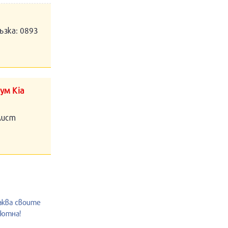
ъзка: 0893
ум Kia
алист
аква своите
уютна!