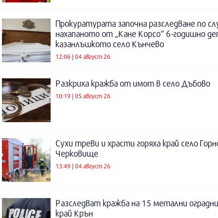
Прокуратурата започна разследване по сл
нахапаното от „Кане Корсо“ 6-годишно де
казанлъшкото село Кънчево
12:06 | 04 август 26
Разкриха кражба от имот в село Дъбово
10:19 | 05 август 26
Сухи треви и храсти горяха край село Горн
Черковище
13:49 | 04 август 26
Разследват кражба на 15 метални оградни
край Крън