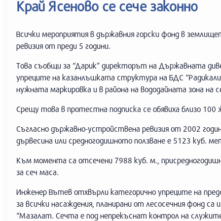
Край Ясеново се сече законно
Всички мероприятия в държавния горски фонд в землище
ревизия от преди 5 години.
Това съобщи за “Дарик” директорът на Държавната диве
упреците на казанлъшката структура на БДС “Радикали”, 
нужната маркировка и в района на вододайната зона на с
Срещу това в протестна подписка се обявиха близо 100 
Съгласно държавно-устройствена ревизия от 2002 година 
дървесина или средногодишното ползване е 5123 куб. ме
Към момента са отсечени 7988 куб. м., присредногодиш
за сеч маса.
Инженер Вътев отхвърли категорично упреците на предс
за всички насаждения, планирани от лесосечния фонд са
“Мазалат. Сечта е под непрекъснат контрол на служите