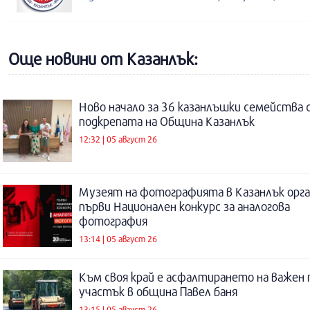
Още новини от Казанлък:
Ново начало за 36 казанлъшки семейства 
подкрепата на Община Казанлък
12:32 | 05 август 26
Музеят на фотографията в Казанлък орга
първи Национален конкурс за аналогова
фотография
13:14 | 05 август 26
Към своя край е асфалтирането на важен
участък в община Павел баня
13:15 | 05 август 26