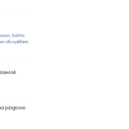
газин, който
но обслужване
азанлък
ха разделно