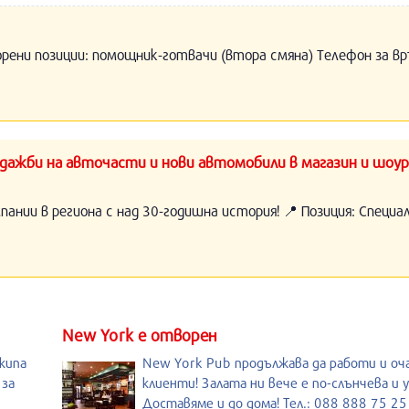
орени позиции: помощник-готвачи (втора смяна) Телефон за вр
ажби на авточасти и нови автомобили в магазин и шоур
нии в региона с над 30-годишна история! 📍 Позиция: Специ
New York е отворен
кипа
New York Pub продължава да работи и оч
 за
клиенти! Залата ни вече е по-слънчева и 
Доставяме и до дома! Тел.: 088 888 75 25