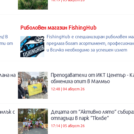
Риболовен магазин FishingHub
ц! В
FishingHub е специализиран риболовен ма
ути от
предлага богат асортимент, професионал
и всичко необходимо за успешен излет
лана на
Преподаватели от ИКТ Център - К
обмениха опит в Малмьо
12:48 | 04 август 26
нлък с
Децата от “Активно лято“ събира
отпадъци в парк “Тюлбе“
17:14 | 05 август 26