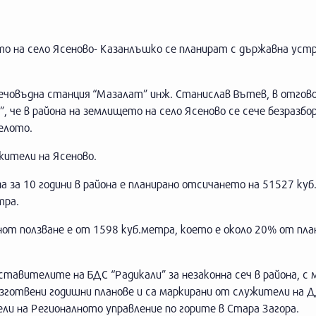
то на село Ясеново- Казанлъшко се планират с държавна уст
човъдна станция “Мазалат” инж. Станислав Вътев, в отгово
че в района на землището на село Ясеново се сече безразбор
елото.
жители на Ясеново.
за 10 години в района е планирано отсичането на 51527 куб.
тра.
нот ползване е от 1598 куб.метра, което е около 20% от пл
тавителите на БДС “Радикали” за незаконна сеч в района, с 
 изготвени годишни планове и са маркирани от служители на 
ли на Регионалното управление по горите в Стара Загора.