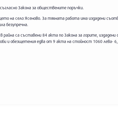
 съгласно Закона за обществените поръчки.
щето на село Ясеново. За тяхната работа има издадени съо
ла безупречна.
в райна са съставени 84 акта по Закона за горите, издадени 
оби и обезщетения едва от 9 акта на стойност 1060 лева- 6