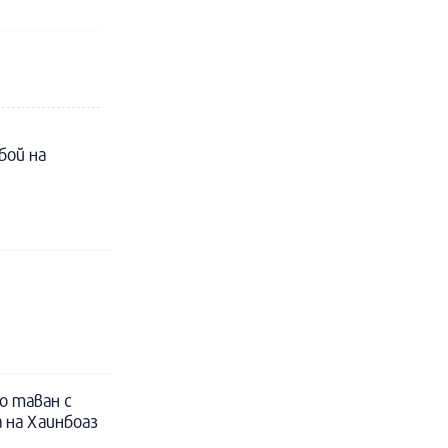
бой на
о таван с
 на Хаинбоаз