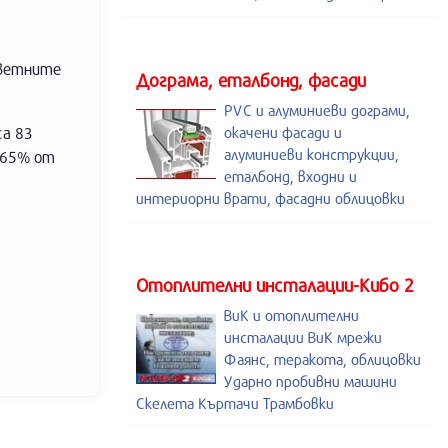
тветните
Дограма, еталбонд, фасади
PVC и алуминиеви дограми,
са 83
окачени фасади и
алуминиеви конструкции,
,65% от
еталбонд, входни и
интериорни врати, фасадни облицовки
Отоплителни инсталации-Кибо 2
ВиК и отоплителни
инсталации ВиК мрежи
Фаянс, теракота, облицовки
Ударно пробивни машини
Скелета Къртачи Трамбовки