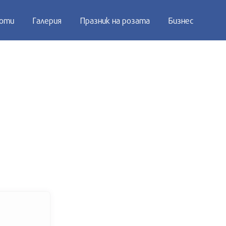
оти
Галерия
Празник на розата
Бизнес