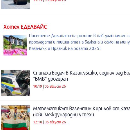
Хотел ЕДЕЛВАЙС
Посетете Долината на розите в най-уханния месе
прохладата и тишината на Балкана и само на мин
Казанлък и Празник на розата 2025!
Спипаха водач в Казанлъшко, седнал зад во
“БМВ“ дрогиран
10:19 | 05 август 26
Математикът Валентин Кирилов от Каза
нови международни успехи
12:18 | 05 август 26