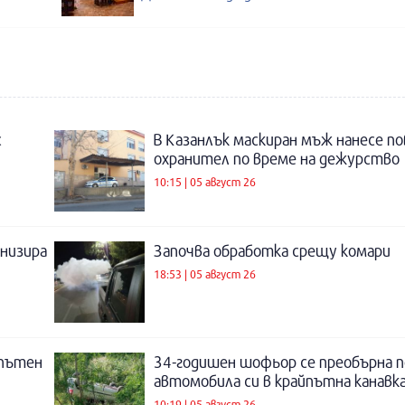
с
В Казанлък маскиран мъж нанесе по
охранител по време на дежурство
10:15 | 05 август 26
низира
Започва обработка срещу комари
18:53 | 05 август 26
 пътен
34-годишен шофьор се преобърна п
автомобила си в крайпътна канавка
10:19 | 05 август 26