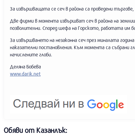
За извършващата се сеч в района са проведени търгове,
Две фирми в момента извършват сеч в района на земли
позволителни. Според шефа на Горското, работата им би
За извършването на незаконна сеч през миналата година 
наказателни постановления. Към момента са събрани гл
начислените глоби.
Деляна Бобева
www.darik.net
Обяви от Казанлък: