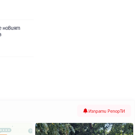
е новият
а
Изпрати
РепорТИ