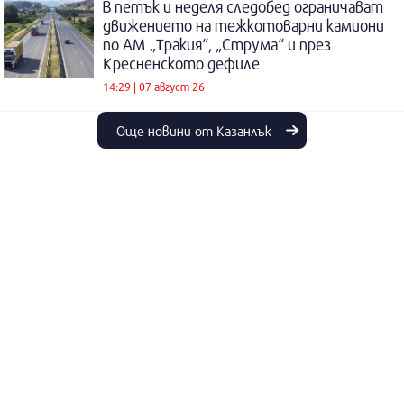
В петък и неделя следобед ограничават
движението на тежкотоварни камиони
по АМ „Тракия“, „Струма“ и през
Кресненското дефиле
14:29 | 07 август 26
Още новини от Казанлък