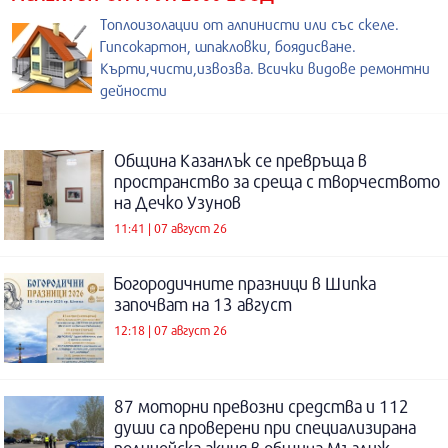
Топлоизолации от алпинисти или със скеле.
Гипсокартон, шпакловки, боядисване.
Кърти,чисти,извозва. Всички видове ремонтни
дейности
Община Казанлък се превръща в
пространство за среща с творчеството
на Дечко Узунов
11:41 | 07 август 26
Богородичните празници в Шипка
започват на 13 август
12:18 | 07 август 26
87 моторни превозни средства и 112
души са проверени при специализирана