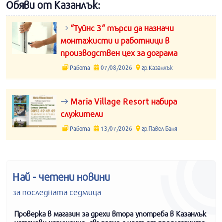
Обяви от Казанлък:
“Туйнс 3“ търси да назначи
монтажисти и работници в
производствен цех за дограма
Работа
07/08/2026
гр.Казанлък
Maria Village Resort набира
служители
Работа
13/07/2026
гр.Павел Баня
Най - четени новини
за последната седмица
Проверка в магазин за дрехи втора употреба в Казанлък