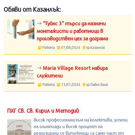
Обяви от Казанлък:
“Туйнс 3“ търси да назначи
монтажисти и работници в
производствен цех за дограма
Работа
07/08/2026
гр.Казанлък
Maria Village Resort набира
служители
Работа
13/07/2026
гр.Павел Баня
ПХГ Св. Св. Кирил и Методий
Висок професионализъм на колектива, успехи
на олимпиади и висок процент на
реализирали се випускници са само част от