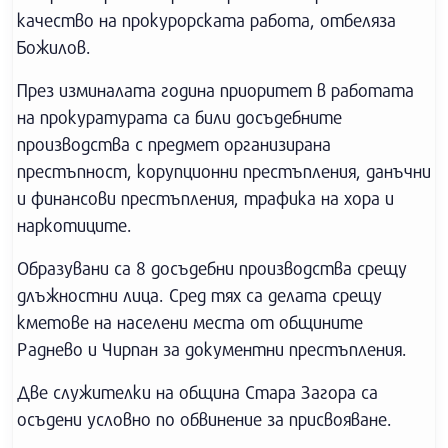
качество на прокурорската работа, отбеляза
Божилов.
През изминалата година приоритет в работата
на прокуратурата са били досъдебните
производства с предмет организирана
престъпност, корупционни престъпления, данъчни
и финансови престъпления, трафика на хора и
наркотиците.
Образувани са 8 досъдебни производства срещу
длъжностни лица. Сред тях са делата срещу
кметове на населени места от общините
Раднево и Чирпан за документни престъпления.
Две служителки на община Стара Загора са
осъдени условно по обвинение за присвояване.