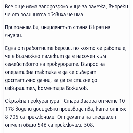
Все още няма заподозряно лице за палежа, въпреки
че от полицията обявиха че има.
Припомням ви, инцидентът стана в края на
януари.
Една от работните версии, по която се работи е,
че е възможно палежът да е насочен към
семейството на прокурорите. Въпрос на
оперативна тактика е да се съберат
достатъчно данни, за да се стигне до
извършител, коментира Божилов.
Окръжна прокуратура - Стара Загора отчете 10
178 водени досъдебни производства, като оттях
8 706 са приключили. От делата на специален
отчет общо 546 са приключили 508.