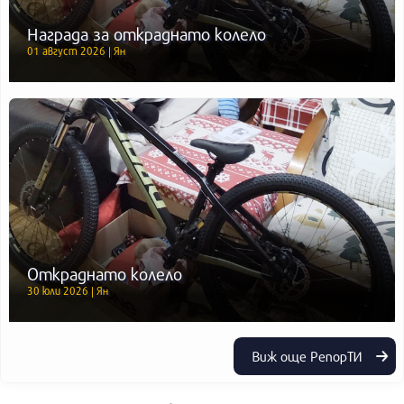
Награда за откраднато колело
01 август 2026 | Ян
Откраднато колело
30 юли 2026 | Ян
Виж още РепорТИ