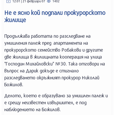
12:01 | 21 февруари 07
1402
Не е ясно кой подпали прокурорското
жилище
Продължава работата по разследване на
умишления палеж пред апартамента на
прокурорското семейство Робакови и другите
две жилища в жилищната кооперация на улица
"Господин Михайловски" №30. Така отговори на
въпрос на Дарик докъде е стигнало
разследването окръжният прокурор Николай
Божилов.
Делото, което е образувано за умишлен палеж и
е срещу неизвестен извършител, е под
наблюдението на Божилов.