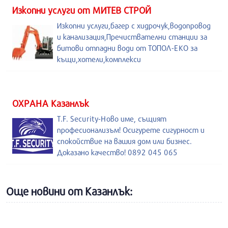
Изкопни услуги от МИТЕВ СТРОЙ
Изкопни услуги,багер с хидрочук,водопровод
и канализация,Пречиствателни станции за
битови отпадни води от ТОПОЛ-ЕКО за
къщи,хотели,комплекси
ОХРАНА Казанлък
T.F. Security-Ново име, същият
професионализъм! Осигурете сигурност и
спокойствие на вашия дом или бизнес.
Доказано качество! 0892 045 065
Още новини от Казанлък: