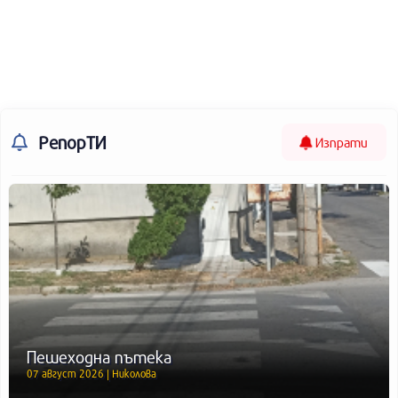
РепорТИ
Изпрати
Пешеходна пътека
07 август 2026 | Николова