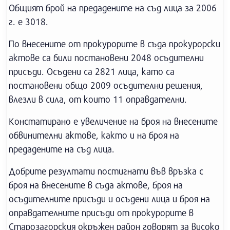
Общият брой на предадените на съд лица за 2006
г. е 3018.
По внесените от прокурорите в съда прокурорски
актове са били постановени 2048 осъдителни
присъди. Осъдени са 2821 лица, като са
постановени общо 2009 осъдителни решения,
влезли в сила, от които 11 оправдателни.
Констатирано е увеличение на броя на внесените
обвинителни актове, както и на броя на
предадените на съд лица.
Добрите резултати постигнати във връзка с
броя на внесените в съда актове, броя на
осъдителните присъди и осъдени лица и броя на
оправдателните присъди от прокурорите в
Старозагорския окръжен район говорят за високо