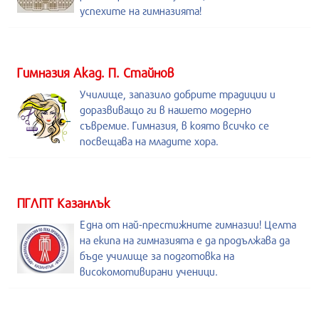
успехите на гимназията!
Гимназия Акад. П. Стайнов
Училище, запазило добрите традиции и
доразвиващо ги в нашето модерно
съвремие. Гимназия, в която всичко се
посвещава на младите хора.
ПГЛПТ Казанлък
Една от най-престижните гимназии! Целта
на екипа на гимназията е да продължава да
бъде училище за подготовка на
високомотивирани ученици.