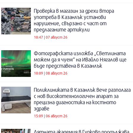
Проверка в магазин за дрехи втора
употреба в Казанлък установи
нарушение, свързано с част от
предлаганите артикули
10:47 | 07 август 26
Фотографската изложба „Светлината
можем да я чуем“ на Ивайло Нягалов ще
бъде представена в Казанлък
10:09 | 08 август 26
Поликлиниката в Казанлък вече разполага
с нов високотехнологичен апарат за
прецизна диагностика на костното
здраве
15:09 | 06 август 26
Лятната академия в Гурково продължава