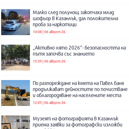
Малко след полунощ закопчаха млад
шофьор в Казанлък, дал положителна
проба за наркотици
10:08 | 06 август 26
„Активно лято 2026“- безопасността на
пътя започва със знанието
15:39 | 06 август 26
По разпореждане на кмета на Павел баня
продължават дейностите по почистване
и облагородяване на населените места
12:05 | 06 август 26
Музеят на фотографията в Казанлък
приема заявки за фотографски изложби