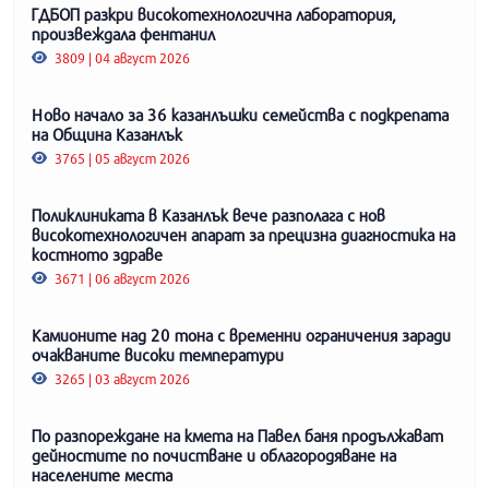
ГДБОП разкри високотехнологична лаборатория,
произвеждала фентанил
3809 | 04 август 2026
Ново начало за 36 казанлъшки семейства с подкрепата
на Община Казанлък
3765 | 05 август 2026
Поликлиниката в Казанлък вече разполага с нов
високотехнологичен апарат за прецизна диагностика на
костното здраве
3671 | 06 август 2026
Камионите над 20 тона с временни ограничения заради
очакваните високи температури
3265 | 03 август 2026
По разпореждане на кмета на Павел баня продължават
дейностите по почистване и облагородяване на
населените места