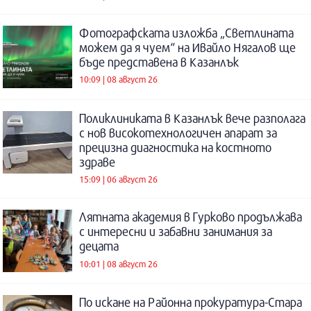
Фотографската изложба „Светлината
можем да я чуем“ на Ивайло Нягалов ще
бъде представена в Казанлък
10:09 | 08 август 26
Поликлиниката в Казанлък вече разполага
с нов високотехнологичен апарат за
прецизна диагностика на костното
здраве
15:09 | 06 август 26
Лятната академия в Гурково продължава
с интересни и забавни занимания за
децата
10:01 | 08 август 26
По искане на Районна прокуратура-Стара