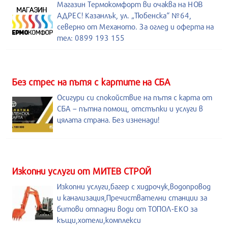
Магазин Термокомфорт ви очаква на НОВ
АДРЕС! Казанлък, ул. „Тюбенска“ №64,
северно от Механото. За оглед и оферта на
тел: 0899 193 155
Без стрес на пътя с картите на СБА
Осигури си спокойствие на пътя с карта от
СБА – пътна помощ, отстъпки и услуги в
цялата страна. Без изненади!
Изкопни услуги от МИТЕВ СТРОЙ
Изкопни услуги,багер с хидрочук,водопровод
и канализация,Пречиствателни станции за
битови отпадни води от ТОПОЛ-ЕКО за
къщи,хотели,комплекси