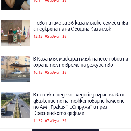
10:14 | 06 август 26
Ново начало за 36 казанлъшки семейства
с подкрепата на Община Казанлък
12:32 | 05 август 26
В Казанлък маскиран мъж нанесе побой на
охранител по време на дежурство
10:15 | 05 август 26
В петък и неделя следобед ограничават
движението на тежкотоварни камиони
по АМ „Тракия“, „Струма“ и през
Кресненското дефиле
14:29 | 07 август 26