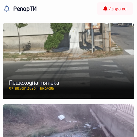
РепорТИ
Изпрати
Пешеходна пътека
07 август 2026 | Николова