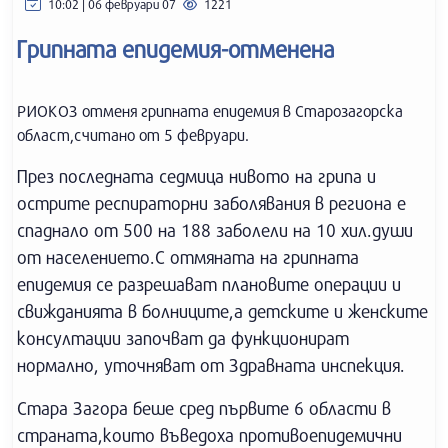
10:02 | 06 февруари 07
1221
Грипната епидемия-отменена
РИОКОЗ отменя грипната епидемия в Старозагорска
област,считано от 5 февруари.
През последната седмица нивото на грипа и
острите респираторни заболявания в региона е
спаднало от 500 на 188 заболели на 10 хил.души
от населението.С отмяната на грипната
епидемия се разрешават плановите операции и
свижданията в болниците,а детските и женските
консултации започват да функционират
нормално, уточняват от Здравната инспекция.
Стара Загора беше сред първите 6 области в
страната,които въведоха противоепидемични