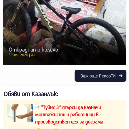
Откраднато колело
30 юли 2026 | Ян
Виж още РепорТИ
Обяви от Казанлък:
“Туйнс 3“ търси да назначи
монтажисти и работници в
производствен цех за дограма