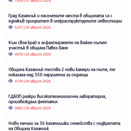
7036 | 07 август 2026
Град Казанлък и населените места в общината са с
еднакъв приоритет в инфраструктурните инвестиции
5241 | 03 август 2026
Към своя край е асфалтирането на важен пътен
участък в община Павел баня
4878 | 05 август 2026
Община Казанлък тества 2 нови камери на пътя, те
показаха над 350 нарушения за седмица
4144 | 04 август 2026
ГДБОП разкри високотехнологична лаборатория,
произвеждала фентанил
3883 | 04 август 2026
Ново начало за 36 казанлъшки семейства с подкрепата
на Община Казанлък